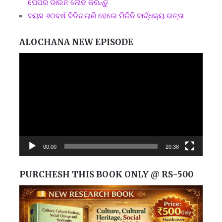
ପେପର ଡାଉନ ଲୋଡ କରନ୍ତୁ
ବୟସ ୬୦ବର୍ଷ ବିତିଗଲାଣି ହେଲେ ମିଳିନି ବାର୍ଦ୍ଧକ୍ୟ ଭତ୍ତା
ALOCHANA NEW EPISODE
Video
Player
00:00
20:38
PURCHESH THIS BOOK ONLY @ RS-500