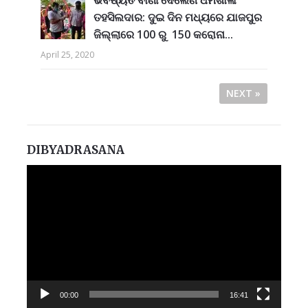
ଭବିଷ୍ୟତ ବାଣୀ ଦେଲେଣି ର୍ଧର୍ମଶାଳା
ତହସିଲଦାର: ଦୁଇ ଦିନ ମଧ୍ୟରେ ଯାଜପୁର
ଜିଲ୍ଲାରେ 100 ରୁ 150 କରୋନା...
April 25, 2020
NEXT »
DIBYADRASANA
Video
Player
00:00
16:41