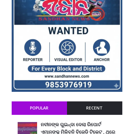
POPULAR
RECENT
ନବୀନଙ୍କ ଗୁଇନ୍ଦା ଦେଲା ରିପୋର୍ଟ
ଏମାନଙ୍କୁ ମିଳିବନି ବିଜେଡି ଟିକେଟ , ଥରେ