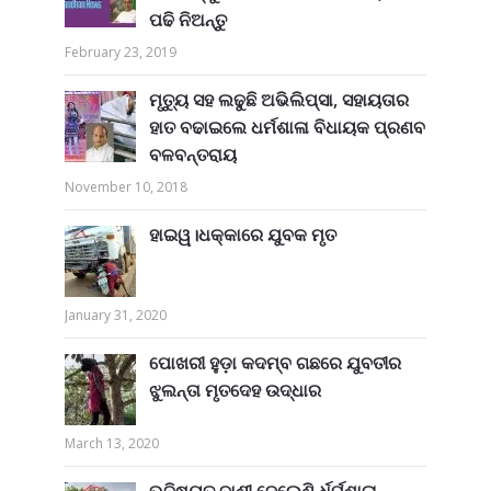
ପଢି ନିଅନ୍ତୁ
February 23, 2019
ମୃତ୍ୟୁ ସହ ଲଢୁଛି ଅଭିଲିପ୍ସା, ସହାୟତାର
ହାତ ବଢାଇଲେ ଧର୍ମଶାଳା ବିଧାୟକ ପ୍ରଣବ
ବଳବନ୍ତରାୟ
November 10, 2018
ହାଇୱ।ଧକ୍କାରେ ଯୁବକ ମୃତ
January 31, 2020
ପୋଖରୀ ହୁଡ଼ା କଦମ୍ବ ଗଛରେ ଯୁବତୀର
ଝୁଲନ୍ତା ମୃତଦେହ ଉଦ୍ଧାର
March 13, 2020