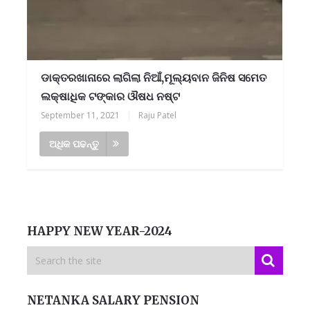
ଡାକ୍ତରଖାନାରେ ଲାଗିଲା ନିଆଁ,ମୂଲ୍ୟବାନ ଜିନିଷ ସମେତ
ଲକ୍ଷାଧିକ ଟଙ୍କାର ଔଷଧ ନଷ୍ଟ
September 11, 2021
|
Raju Patel
ଅଧିକ ପଢନ୍ତୁ
HAPPY NEW YEAR-2024
NETANKA SALARY PENSION