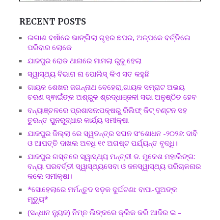
RECENT POSTS
ଲଗାଣ ବର୍ଷାରେ ଭାଙ୍ଗିଲା ଗୃହର ଛପର, ଅଳ୍ପକେ ବର୍ତ୍ତିଲେ
ପରିବାର ଲୋକେ
ଯାଜପୁର ରୋଡ ଥାନାରେ ମାମଲା ରୁଜୁ ହେଲା
ସ୍ୱାସ୍ଥ୍ୟ ବିଭାଗ ନା ପୋଲିସ୍ କିଏ ସତ କହୁଛି
ଗାୟକ ଶେଖର ଜଗନ୍ନାଥ ବେହେରା,ଗାୟକ ସମ୍ରାଟ ଅଭୟ
ଚରଣ ସ୍ଵାଇଁଙ୍କ ଅଶ୍ରୁଳ ଶ୍ରଦ୍ଧାଞ୍ଜଳୀ ସଭା ଅନୁଷ୍ଠିତ ହେବ
ବନ୍ୟାଞ୍ଚଳରେ ପ୍ରଶାସନ:ପକ୍ଷରୁ ରିଲିଫ୍ କିଟ୍ ବଣ୍ଟନ ସହ
ତୁରନ୍ତ ପୁନରୁଦ୍ଧାର କାର୍ଯ୍ୟ ସମୀକ୍ଷା
ଯାଜପୁର ଜିଲ୍ଲା ରେ ସ୍ୱତନ୍ତ୍ର ସଘନ ସଂଶୋଧନ -୨୦୨୬: ଦାବି
ଓ ଆପତ୍ତି ଦାଖଲ ଅବଧି ୧୯ ଅଗଷ୍ଟ ପର୍ଯ୍ୟନ୍ତ ବୃଦ୍ଧି।
ଯାଜପୁର ଗସ୍ତରେ ସ୍ୱାସ୍ଥ୍ୟ ମନ୍ତ୍ରୀ ଡ. ମୁକେଶ ମହାଲିଙ୍ଗ:
ବନ୍ୟା ପରବର୍ତ୍ତୀ ସ୍ୱାସ୍ଥ୍ୟସେବା ଓ ଜନସ୍ୱାସ୍ଥ୍ୟ ପରିଚାଳନାର
କଲେ ସମୀକ୍ଷା।
*ସୋହେଲାରେ ମର୍ମନ୍ତୁଦ ସଡ଼କ ଦୁର୍ଘଟଣା: ବାପା-ପୁଅଙ୍କ
ମୃତ୍ୟୁ*
(ସନ୍ଧାନ ନ୍ୟୁଜ) ନିମ୍ନ ଲିଙ୍କରେ କ୍ଲିକ କରି ଆଜିର ଇ –