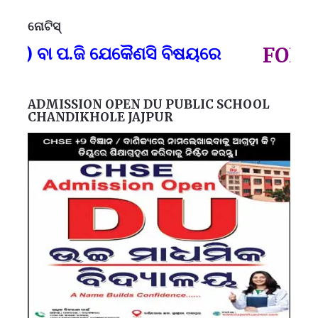
ନୋଟିସ୍
ପ୍
) ବା ପ.ଜି ଯେକୈଣସି ବିଷୟରେ
FOR GO
ADMISSION OPEN DU PUBLIC SCHOOL
CHANDIKHOLE JAJPUR