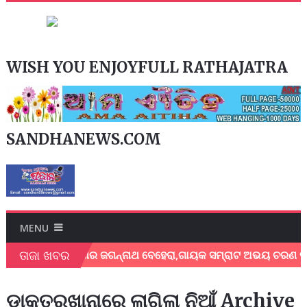
WISH YOU ENJOYFULL RATHAJATRA
SANDHANEWS.COM
MENU
ତାଜା ଖବର
ଗାୟକ ଶେଖର ଜଗନ୍ନାଥ ବେହେରା,ଗାୟକ ସମ୍ରାଟ ଅଭୟ ଚରଣ ସ୍ଵାଇଁଙ୍
ଡାକ୍ତରଖାନାରେ ଲାଗିଲା ନିଆଁ Archive