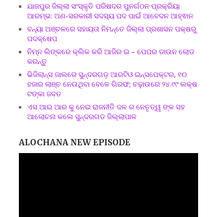
ଯାଜପୁର ଜିଲ୍ଲା ସଂସ୍କୃତି ପରିଷଦର ପୁନର୍ଗଠନ ପ୍ରକ୍ରିୟା
ଆରମ୍ଭ: ଅଣ-ସରକାରୀ ସଦସ୍ୟ ପଦ ପାଇଁ ଆବେଦନ ଆହ୍ଵାନ
ବନ୍ୟା ଅଞ୍ଚଳରେ ସହାୟତା ନିମନ୍ତେ ଜିଲ୍ଲା ପ୍ରଶାସନ ପକ୍ଷରୁ
ପଦକ୍ଷେପ
ନିମ୍ନ ଲିଙ୍କରେ କ୍ଲିକ କରି ଆଜିର ଇ – ପେପର ଡାଉନ ଲୋଡ
କରନ୍ତୁ
ଭିଜିଲାନ୍ସ ଜାଲରେ ସୁନ୍ଦରଗଡ଼ ଆରଟିଓ ଇନ୍ସପେକ୍ଟର, ୧୦
ହଜାର ଲାଞ୍ଚ ନେଉଥିବା ବେଳେ ଗିରଫ; ଚଢ଼ାଉରେ ୨୪.୯୯ ଲକ୍ଷ
ଟଙ୍କା ଜବତ
ଏସ ଆଇ ଆର କୁ ନେଇ ରାଜନୀତି ଦଳ ର ନେତୃତ୍ୱ ଙ୍କ ସହ
ଆଲୋଚନା କଲେ ସୁନ୍ଦରଗଡ ଜିଲ୍ଲାପାଳ
ALOCHANA NEW EPISODE
Video
Player