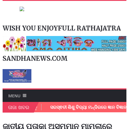
WISH YOU ENJOYFULL RATHAJATRA
SANDHANEWS.COM
MENU
ତାଜା ଖବର
ାଉନ ଲୋଡ କରନ୍ତୁ
ସରସ୍ଵତୀ ଶିଶୁ ବିଦ୍ୟା ମନ୍ଦିରରେ ଜ୍ଞାନ ବିଜ୍ଞାନ ମେଳ
ଜାତୀୟ ପତାକା ଅସମ୍ମାନ ମାମଲାରେ