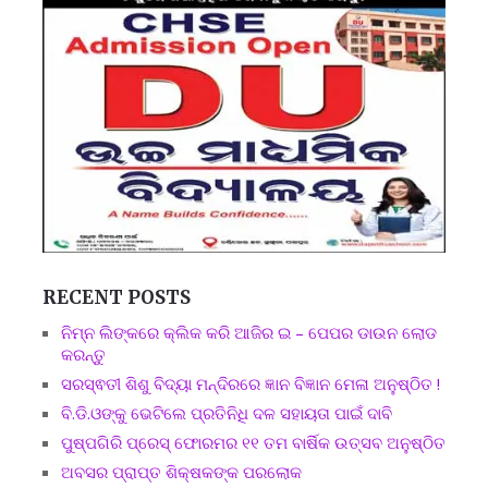
RECENT POSTS
ନିମ୍ନ ଲିଙ୍କରେ କ୍ଲିକ କରି ଆଜିର ଇ – ପେପର ଡାଉନ ଲୋଡ
କରନ୍ତୁ
ସରସ୍ଵତୀ ଶିଶୁ ବିଦ୍ୟା ମନ୍ଦିରରେ ଜ୍ଞାନ ବିଜ୍ଞାନ ମେଳା ଅନୁଷ୍ଠିତ !
ବି.ଡି.ଓଙ୍କୁ ଭେଟିଲେ ପ୍ରତିନିଧି ଦଳ ସହାୟତା ପାଇଁ ଦାବି
ପୁଷ୍ପଗିରି ପ୍ରେସ୍ ଫୋରମର ୧୧ ତମ ବାର୍ଷିକ ଉତ୍ସବ ଅନୁଷ୍ଠିତ
ଅବସର ପ୍ରାପ୍ତ ଶିକ୍ଷକଙ୍କ ପରଲୋକ