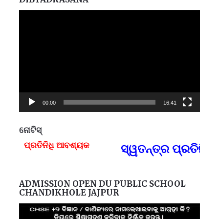
Video
Player
00:00
16:41
ନୋଟିସ୍
ପ୍ରତିନିଧି ଆବଶ୍ୟକ
ସ୍ୱତନ୍ତ୍ର ପ୍ରତିନିଧ
F
ADMISSION OPEN DU PUBLIC SCHOOL
CHANDIKHOLE JAJPUR