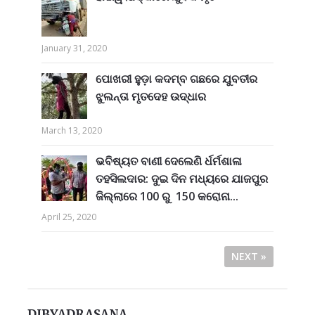
January 31, 2020
ପୋଖରୀ ହୁଡ଼ା କଦମ୍ବ ଗଛରେ ଯୁବତୀର
ଝୁଲନ୍ତା ମୃତଦେହ ଉଦ୍ଧାର
March 13, 2020
ଭବିଷ୍ୟତ ବାଣୀ ଦେଲେଣି ର୍ଧର୍ମଶାଳା
ତହସିଲଦାର: ଦୁଇ ଦିନ ମଧ୍ୟରେ ଯାଜପୁର
ଜିଲ୍ଲାରେ 100 ରୁ 150 କରୋନା...
April 25, 2020
NEXT »
DIBYADRASANA