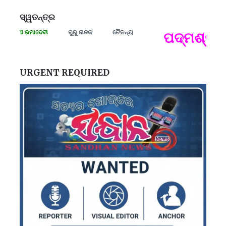
ସ୍ୱତନ୍ତ୍ର
ଂଗ୍ରାମୀ ରମାଦେବୀ
ଗୁରୁ ନାନକ
ଚୈତନ୍ୟ
ପଦ୍ମଶ୍ରୀ ଜ
ପ
B
ପ
URGENT REQUIRED