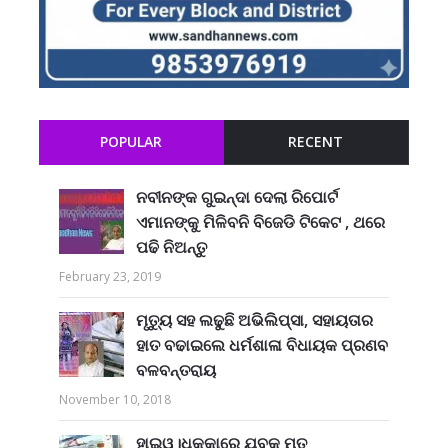
POPULAR
RECENT
ନବୀନଙ୍କ ଗୁଇନ୍ଦା ଦେଲା ରିପୋର୍ଟ
ଏମାନଙ୍କୁ ମିଳିବନି ବିଜେଡି ଟିକେଟ , ଥରେ
ପଢି ନିଅନ୍ତୁ
February 23, 2019
ମୃତ୍ୟୁ ସହ ଲଢୁଛି ଅଭିଲିପ୍ସା, ସହାୟତାର
ହାତ ବଢାଇଲେ ଧର୍ମଶାଳା ବିଧାୟକ ପ୍ରଣବ
ବଳବନ୍ତରାୟ
November 10, 2018
ହାଇୱ।ଧକ୍କାରେ ଯୁବକ ମୃତ