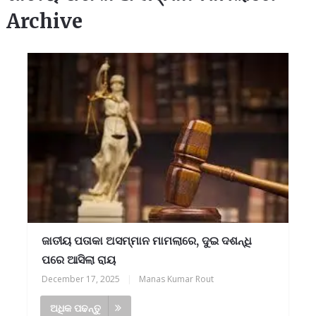
Archive
ଜାତୀୟ ପତାକା ଅସମ୍ମାନ ମାମଲାରେ, ଦୁଇ ଦଶନ୍ଧି
ପରେ ଆସିଲା ରାୟ
December 17, 2025
|
Manas Kumar Rout
ଅଧିକ ପଢନ୍ତୁ