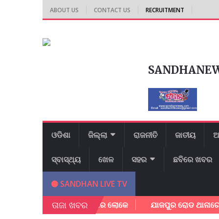
ABOUT US
CONTACT US
RECRUITMENT
SANDHANE
ଓଡିଶା
ଜିଲ୍ଲା
ରାଜନୀତି
ଜାତୀୟ
ଆ
ସ୍ବାସ୍ଥ୍ୟ
ଖେଳ
ସହର
ଛବିରେ ଖବର
SANDHAN LIVE TV
ତାଜା ଖବର
 ଅଳ୍ପକେ ବର୍ତ୍ତିଲେ ପରିବାର ଲୋକେ
ଯାଜପୁର ରୋଡ ଥାନାରେ ମାମଲା 