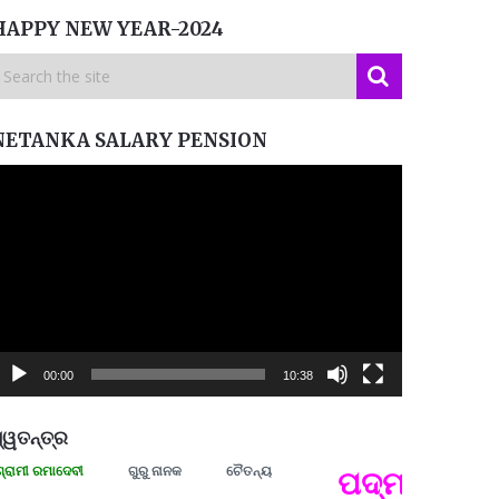
HAPPY NEW YEAR-2024
NETANKA SALARY PENSION
ideo
layer
00:00
10:38
୍ୱତନ୍ତ୍ର
ୀ ରମାଦେବୀ
ଗୁରୁ ନାନକ
ଚୈତନ୍ୟ
ପଦ୍ମଶ୍ରୀ ଜୟନ
ପ୍ରତ୍
Budd
ପରାଧୀ