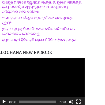
ଯାଜପୁର ଗସ୍ତରେ ସ୍ୱାସ୍ଥ୍ୟ ମନ୍ତ୍ରୀ ଡ. ମୁକେଶ ମହାଲିଙ୍ଗ:
ବନ୍ୟା ପରବର୍ତ୍ତୀ ସ୍ୱାସ୍ଥ୍ୟସେବା ଓ ଜନସ୍ୱାସ୍ଥ୍ୟ
ପରିଚାଳନାର କଲେ ସମୀକ୍ଷା।
*ସୋହେଲାରେ ମର୍ମନ୍ତୁଦ ସଡ଼କ ଦୁର୍ଘଟଣା: ବାପା-ପୁଅଙ୍କ
ମୃତ୍ୟୁ*
(ସନ୍ଧାନ ନ୍ୟୁଜ) ନିମ୍ନ ଲିଙ୍କରେ କ୍ଲିକ କରି ଆଜିର ଇ –
ପେପର ଡାଉନ ଲୋଡ କରନ୍ତୁ
ବୟସ ୬୦ବର୍ଷ ବିତିଗଲାଣି ହେଲେ ମିଳିନି ବାର୍ଦ୍ଧକ୍ୟ ଭତ୍ତା
ALOCHANA NEW EPISODE
ideo
layer
00:00
20:38