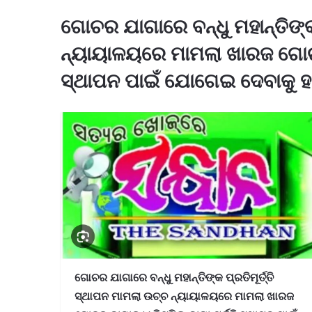
ଗୋଚର ଯାଗାରେ ବନ୍ଧୁ ମହାନ୍ତିଙ୍କ 
ନ୍ୟାୟାଳୟରେ ମାମଲା ଖାରଜ ଗୋଚର ଜ
ସ୍ଥାପନ ପାଇଁ ଯୋଗେଇ ଦେବାକୁ ହା
ଗୋଚର ଯାଗାରେ ବନ୍ଧୁ ମହାନ୍ତିଙ୍କ ପ୍ରତିମୂର୍ତ୍ତି
ସ୍ଥାପନ ମାମଲା ଉଚ୍ଚ ନ୍ୟାୟାଳୟରେ ମାମଲା ଖାରଜ