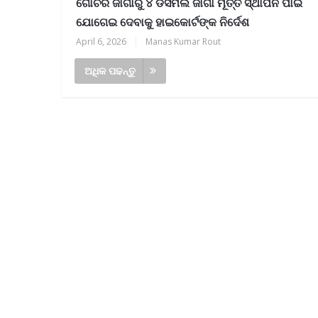
ଗୋଚର ଜାଗାରୁ ୪ ଡିସମିଲ ଜାଗା ମୂର୍ତ୍ତି ସ୍ଥାପନ ପାଇଁ
ଯୋଗେଇ ଦେବାକୁ ହାଇକୋର୍ଟଙ୍କ ନିର୍ଦେଶ
April 6, 2026
|
Manas Kumar Rout
ଅଧିକ ପଢନ୍ତୁ