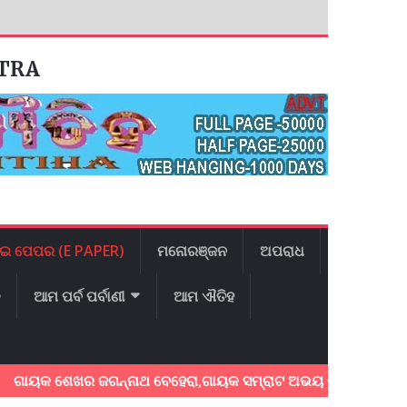
ATRA
ଇ ପେପର (E PAPER)
ମନୋରଞ୍ଜନ
ଅପରାଧ
ଳ
ଆମ ପର୍ବ ପର୍ବାଣୀ
ଆମ ଐତିହ
 ଶେଖର ଜଗନ୍ନାଥ ବେହେରା,ଗାୟକ ସମ୍ରାଟ ଅଭୟ ଚରଣ ସ୍ଵାଇଁଙ୍କ ଅଶ୍ରୁଳ