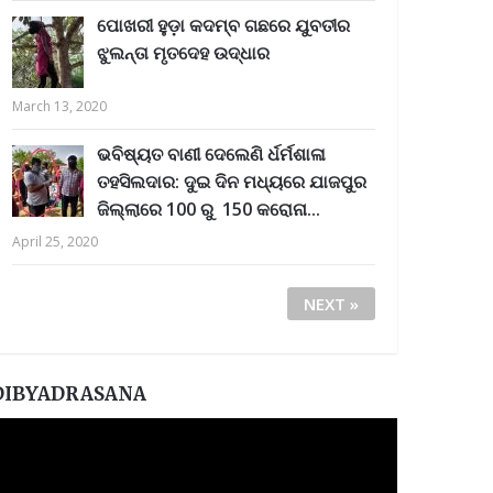
ପୋଖରୀ ହୁଡ଼ା କଦମ୍ବ ଗଛରେ ଯୁବତୀର
ଝୁଲନ୍ତା ମୃତଦେହ ଉଦ୍ଧାର
March 13, 2020
ଭବିଷ୍ୟତ ବାଣୀ ଦେଲେଣି ର୍ଧର୍ମଶାଳା
ତହସିଲଦାର: ଦୁଇ ଦିନ ମଧ୍ୟରେ ଯାଜପୁର
ଜିଲ୍ଲାରେ 100 ରୁ 150 କରୋନା...
April 25, 2020
NEXT »
DIBYADRASANA
ideo
layer