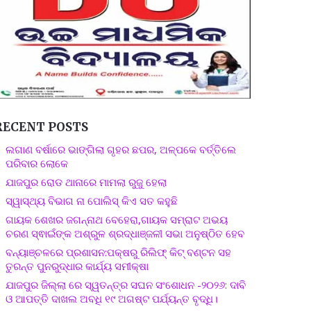
RECENT POSTS
ଲଗାଣ ବର୍ଷାରେ ଭାଙ୍ଗିଲା ଗୃହର ଛପର, ଅଳ୍ପକେ ବର୍ତ୍ତିଲେ
ପରିବାର ଲୋକେ
ଯାଜପୁର ରୋଡ ଥାନାରେ ମାମଲା ରୁଜୁ ହେଲା
ସ୍ୱାସ୍ଥ୍ୟ ବିଭାଗ ନା ପୋଲିସ୍ କିଏ ସତ କହୁଛି
ଗାୟକ ଶେଖର ଜଗନ୍ନାଥ ବେହେରା,ଗାୟକ ସମ୍ରାଟ ଅଭୟ
ଚରଣ ସ୍ଵାଇଁଙ୍କ ଅଶ୍ରୁଳ ଶ୍ରଦ୍ଧାଞ୍ଜଳୀ ସଭା ଅନୁଷ୍ଠିତ ହେବ
ବନ୍ୟାଞ୍ଚଳରେ ପ୍ରଶାସନ:ପକ୍ଷରୁ ରିଲିଫ୍ କିଟ୍ ବଣ୍ଟନ ସହ
ତୁରନ୍ତ ପୁନରୁଦ୍ଧାର କାର୍ଯ୍ୟ ସମୀକ୍ଷା
ଯାଜପୁର ଜିଲ୍ଲା ରେ ସ୍ୱତନ୍ତ୍ର ସଘନ ସଂଶୋଧନ -୨୦୨୬: ଦାବି
ଓ ଆପତ୍ତି ଦାଖଲ ଅବଧି ୧୯ ଅଗଷ୍ଟ ପର୍ଯ୍ୟନ୍ତ ବୃଦ୍ଧି।