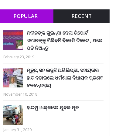
POPULAR
RECENT
ନବୀନଙ୍କ ଗୁଇନ୍ଦା ଦେଲା ରିପୋର୍ଟ
ଏମାନଙ୍କୁ ମିଳିବନି ବିଜେଡି ଟିକେଟ , ଥରେ
ପଢି ନିଅନ୍ତୁ
February 23, 2019
ମୃତ୍ୟୁ ସହ ଲଢୁଛି ଅଭିଲିପ୍ସା, ସହାୟତାର
ହାତ ବଢାଇଲେ ଧର୍ମଶାଳା ବିଧାୟକ ପ୍ରଣବ
ବଳବନ୍ତରାୟ
November 10, 2018
ହାଇୱ।ଧକ୍କାରେ ଯୁବକ ମୃତ
January 31, 2020