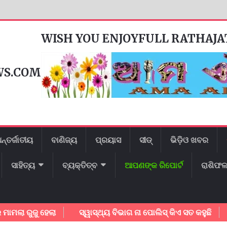
WISH YOU ENJOYFULL RATHAJ
WS.COM
ନ୍ତର୍ଜାତୀୟ
ବାଣିଜ୍ୟ
ପ୍ରୟାସ
ସୀଡ୍
ଭିଡ଼ିଓ ଖବର
ସାହିତ୍ୟ
ବ୍ୟକ୍ତିତ୍ବ
ଆପଣଙ୍କ ରିପୋର୍ଟ
ରାଶିଫ
ରୁଜୁ ହେଲା
ସ୍ୱାସ୍ଥ୍ୟ ବିଭାଗ ନା ପୋଲିସ୍ କିଏ ସତ କହୁଛି
ଗାୟକ