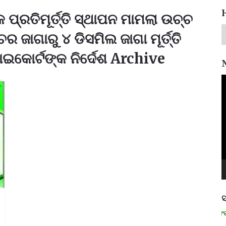
ପ୍ରତିମୂର୍ତ୍ତି ସ୍ଥାପନ ମାମଲା ଉଚ୍ଚ
ାଗାରୁ ୪ ଡିସମିଲ ଜାଗା ମୂର୍ତ୍ତି
ଇକୋର୍ଟଙ୍କ ନିର୍ଦେଶ Archive
V
P
ସ
ମନେ ପଡନ୍ତି: ସ୍ୱାଧୀନତା ସଂଗ୍ରାମ