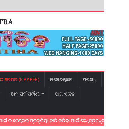
ATRA
ଇ ପେପର (E PAPER)
ମନୋରଞ୍ଜନ
ଅପରାଧ
ଳ
ଆମ ପର୍ବ ପର୍ବାଣୀ
ଆମ ଐତିହ
 ଟେଣ୍ଡର ପ୍ରକ୍ରିୟା ଜାରି କରିବା ପାଇଁ କେନ୍ଦ୍ରମନ୍ତ୍ରୀ ଶ୍ରୀ ନିତିନ 