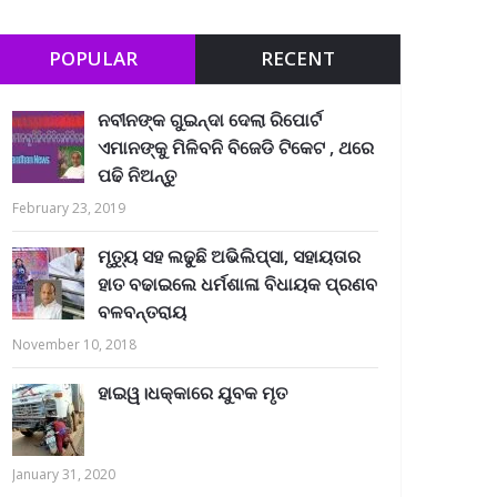
POPULAR
RECENT
ନବୀନଙ୍କ ଗୁଇନ୍ଦା ଦେଲା ରିପୋର୍ଟ
ଏମାନଙ୍କୁ ମିଳିବନି ବିଜେଡି ଟିକେଟ , ଥରେ
ପଢି ନିଅନ୍ତୁ
February 23, 2019
ମୃତ୍ୟୁ ସହ ଲଢୁଛି ଅଭିଲିପ୍ସା, ସହାୟତାର
ହାତ ବଢାଇଲେ ଧର୍ମଶାଳା ବିଧାୟକ ପ୍ରଣବ
ବଳବନ୍ତରାୟ
November 10, 2018
ହାଇୱ।ଧକ୍କାରେ ଯୁବକ ମୃତ
January 31, 2020