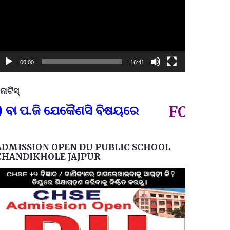
00:00
16:41
ୋଟିସ୍
ପ୍ରତିନି
.ଜି ଯେକୈଣସି ବିଷୟରେ
FOR GOVT A
ADMISSION OPEN DU PUBLIC SCHOOL
CHANDIKHOLE JAJPUR