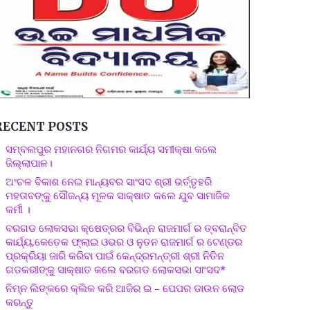
RECENT POSTS
ସମ୍ବଲପୁର ମହାନଗର ନିଗମର କାର୍ଯ୍ୟ ସମୀକ୍ଷା କଲେ
ଜିଲ୍ଲାପାଳ।
ଅଂଚଳ ବିକାଶ ନେଇ ମାନ୍ୟବର ସାଂସଦ ଶ୍ରୀ ଭର୍ତ୍ତୃହରି
ମହତାବଙ୍କୁ ସୌଜନ୍ୟ ମୂଳକ ସାକ୍ଷାତ କଲେ ଯୁବ ସାମାଜିକ
କର୍ମୀ ।
ବରଗଡ ଲୋକସଭା କ୍ଷେତ୍ରର ବିଭିନ୍ନ ରାଜମାର୍ଗ ର ତ୍ବରାନ୍ବିତ
କାର୍ଯ୍ୟ,କେତେକ ଫ୍ଲାଇ ଓଭର ଓ ନୁତନ ରାଜମାର୍ଗ ର ଟେଣ୍ଡର
ପ୍ରକ୍ରିୟା ଜାରି କରିବା ପାଇଁ କେନ୍ଦ୍ରମନ୍ତ୍ରୀ ଶ୍ରୀ ନିତିନ
ଗଡକରୀଙ୍କୁ ସାକ୍ଷାତ କଲେ ବରଗଡ ଲୋକସଭା ସାଂସଦ*
ନିମ୍ନ ଲିଙ୍କରେ କ୍ଲିକ କରି ଆଜିର ଇ – ପେପର ଡାଉନ ଲୋଡ
କରନ୍ତୁ