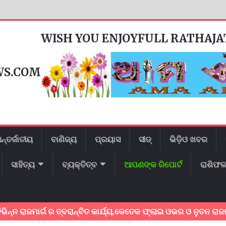
WISH YOU ENJOYFULL RATHAJ
WS.COM
ନ୍ତର୍ଜାତୀୟ
ବାଣିଜ୍ୟ
ପ୍ରୟାସ
ସୀଡ୍
ଭିଡ଼ିଓ ଖବର
ସାହିତ୍ୟ
ବ୍ୟକ୍ତିତ୍ବ
ଆପଣଙ୍କ ରିପୋର୍ଟ
ରାଶିଫ
ମାର୍ଗ ର ତ୍ବରାନ୍ବିତ କାର୍ଯ୍ୟ,କେତେକ ଫ୍ଲାଇ ଓଭର ଓ ନୁତନ ରାଜମାର୍ଗ ର