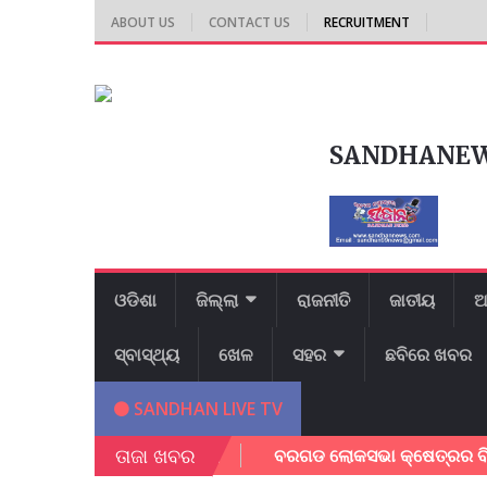
ABOUT US
CONTACT US
RECRUITMENT
SANDHANE
ଓଡିଶା
ଜିଲ୍ଲା
ରାଜନୀତି
ଜାତୀୟ
ଆ
ସ୍ବାସ୍ଥ୍ୟ
ଖେଳ
ସହର
ଛବିରେ ଖବର
SANDHAN LIVE TV
ତାଜା ଖବର
ଲେ ଯୁବ ସାମାଜିକ କର୍ମୀ ।
ବରଗଡ ଲୋକସଭା କ୍ଷେତ୍ରର ବିଭିନ୍ନ ରାଜ