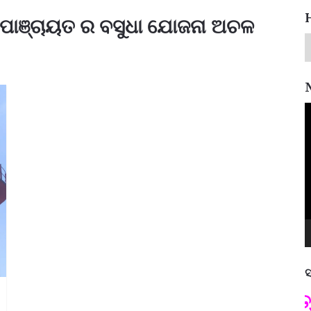
ାଣିପାଞ୍ଚାୟତ ର ବସୁଧା ଯୋଜନା ଅଚଳ
V
P
ସ
ପଦ୍ମଶ୍ରୀ ଜୟନ୍ତ ମହାପାତ୍ର