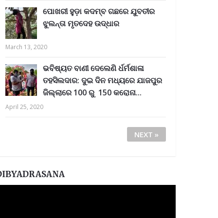
ପୋଖରୀ ହୁଡ଼ା କଦମ୍ବ ଗଛରେ ଯୁବତୀର
ଝୁଲନ୍ତା ମୃତଦେହ ଉଦ୍ଧାର
March 13, 2020
ଭବିଷ୍ୟତ ବାଣୀ ଦେଲେଣି ର୍ଧର୍ମଶାଳା
ତହସିଲଦାର: ଦୁଇ ଦିନ ମଧ୍ୟରେ ଯାଜପୁର
ଜିଲ୍ଲାରେ 100 ରୁ 150 କରୋନା...
April 25, 2020
NEXT »
DIBYADRASANA
ideo
layer