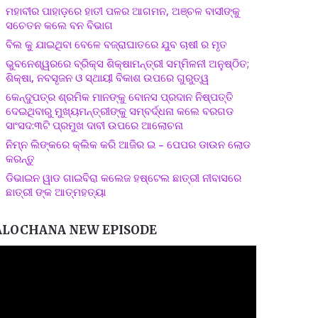
ମହାବୀର ପାହାଡ଼ରେ ହାତୀ ପଳର ଆଗମନ, ଅଞ୍ଚଳ ବାସୀଙ୍କୁ
ସଚେତନ କଲେ ବନ ବିଭାଗ
ବିଲ କୁ ଯାଇଥିବା ବେଳେ ବଜ୍ରାଘାତରେ ଯୁବ ଚାଷୀ ର ମୃତ
ଭୁବନେଶ୍ୱରରେ ବ୍ରିକ୍ସ ଶିକ୍ଷାମନ୍ତ୍ରୀ ସମ୍ମିଳନୀ ଅନୁଷ୍ଠିତ;
ଶିକ୍ଷା, ନବସୃଜନ ଓ ସ୍ଥାୟୀ ବିକାଶ ଉପରେ ଗୁରୁତ୍ୱ
କେନ୍ଦୁପତ୍ର ଶ୍ରମିକ ମାନଙ୍କୁ ବୋନସ ପ୍ରଦାନ ନିଷ୍ପତ୍ତି
ଦେଇଥିବାରୁ ମୁଖ୍ୟମନ୍ତ୍ରୀଙ୍କୁ ସମ୍ବର୍ଦ୍ଧନା କଲେ ବରଗଡ
ସାଂସଦ:୩ଟି ପ୍ରମୁଖ ଦାବୀ ଉପରେ ଆଲୋଚନା
ନିମ୍ନ ଲିଙ୍କରେ କ୍ଲିକ କରି ଆଜିର ଇ – ପେପର ଡାଉନ ଲୋଡ
କରନ୍ତୁ
ଡିଭାଇନ ୱାଡ ଗାଇବିରା କଲେଜ ହଷ୍ଟେଲ ଛାତ୍ରୀ ନୀବାସରେ
ଛାତ୍ରୀ ଙ୍କ ଆତ୍ମହତ୍ୟା
ALOCHANA NEW EPISODE
ideo
layer