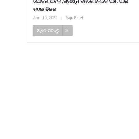
ଯୋଜନା ଅଚଳ ,ଗ୍ରୀଷ୍ମ ଦିନରେ ଲୋକେ ପାଣି ପାଇଁ
ଡ଼ହଲ ବିକଳ
April 10, 2022
|
Raju Patel
ଅଧିକ ପଢନ୍ତୁ