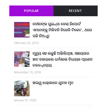
POPULAR
RECENT
ନବୀନଙ୍କ ଗୁଇନ୍ଦା ଦେଲା ରିପୋର୍ଟ
ଏମାନଙ୍କୁ ମିଳିବନି ବିଜେଡି ଟିକେଟ , ଥରେ
ପଢି ନିଅନ୍ତୁ
February 23, 2019
ମୃତ୍ୟୁ ସହ ଲଢୁଛି ଅଭିଲିପ୍ସା, ସହାୟତାର
ହାତ ବଢାଇଲେ ଧର୍ମଶାଳା ବିଧାୟକ ପ୍ରଣବ
ବଳବନ୍ତରାୟ
November 10, 2018
ହାଇୱ।ଧକ୍କାରେ ଯୁବକ ମୃତ
January 31, 2020