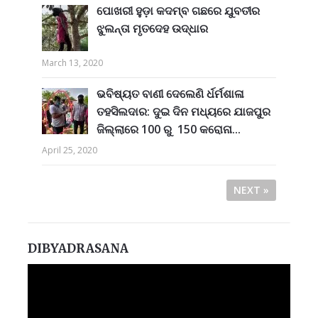
ପୋଖରୀ ହୁଡ଼ା କଦମ୍ବ ଗଛରେ ଯୁବତୀର
ଝୁଲନ୍ତା ମୃତଦେହ ଉଦ୍ଧାର
March 13, 2020
ଭବିଷ୍ୟତ ବାଣୀ ଦେଲେଣି ର୍ଧର୍ମଶାଳା
ତହସିଲଦାର: ଦୁଇ ଦିନ ମଧ୍ୟରେ ଯାଜପୁର
ଜିଲ୍ଲାରେ 100 ରୁ 150 କରୋନା...
April 25, 2020
NEXT »
DIBYADRASANA
Video
Player