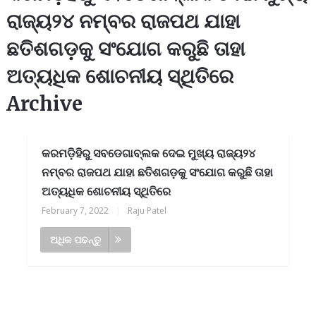
ରାଜ୍ୟ୨୪ ନମ୍ବର ରାଜପଥ ଯାହା
ଛତିଶଗଡ଼କୁ ସଂଯୋଗ କରୁଛି ତାହା
ଅତ୍ୟଧିକ ଶୋଚନୀୟ ସ୍ଥିତିରେ
Archive
କରମଡ଼ିହିରୁ ସବଡେଗାବ୍ଲକ ଦେଇ ମୁଖ୍ୟ ରାଜ୍ୟ୨୪
ନମ୍ବର ରାଜପଥ ଯାହା ଛତିଶଗଡ଼କୁ ସଂଯୋଗ କରୁଛି ତାହା
ଅତ୍ୟଧିକ ଶୋଚନୀୟ ସ୍ଥିତିରେ
February 7, 2022
|
Raju Patel
ଅଧିକ ପଢନ୍ତୁ