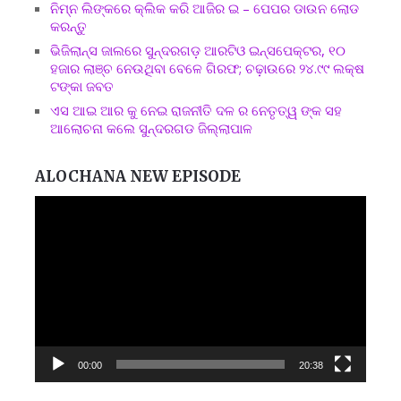
ନିମ୍ନ ଲିଙ୍କରେ କ୍ଲିକ କରି ଆଜିର ଇ – ପେପର ଡାଉନ ଲୋଡ
କରନ୍ତୁ
ଭିଜିଲାନ୍ସ ଜାଲରେ ସୁନ୍ଦରଗଡ଼ ଆରଟିଓ ଇନ୍ସପେକ୍ଟର, ୧୦
ହଜାର ଲାଞ୍ଚ ନେଉଥିବା ବେଳେ ଗିରଫ; ଚଢ଼ାଉରେ ୨୪.୯୯ ଲକ୍ଷ
ଟଙ୍କା ଜବତ
ଏସ ଆଇ ଆର କୁ ନେଇ ରାଜନୀତି ଦଳ ର ନେତୃତ୍ୱ ଙ୍କ ସହ
ଆଲୋଚନା କଲେ ସୁନ୍ଦରଗଡ ଜିଲ୍ଲାପାଳ
ALOCHANA NEW EPISODE
Video
Player
00:00
20:38