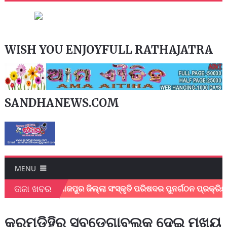
WISH YOU ENJOYFULL RATHAJATRA
SANDHANEWS.COM
MENU
ତାଜା ଖବର
 ପରଲୋକ
ଯାଜପୁର ଜିଲ୍ଲା ସଂସ୍କୃତି ପରିଷଦର ପୁନର୍ଗଠନ ପ୍ରକ୍ରି
କରମଡ଼ିହିରୁ ସବଡେଗାବ୍ଲକ ଦେଇ ମୁଖ୍ୟ