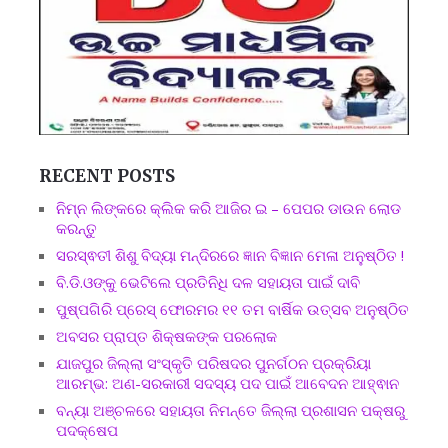
RECENT POSTS
ନିମ୍ନ ଲିଙ୍କରେ କ୍ଲିକ କରି ଆଜିର ଇ – ପେପର ଡାଉନ ଲୋଡ
କରନ୍ତୁ
ସରସ୍ଵତୀ ଶିଶୁ ବିଦ୍ୟା ମନ୍ଦିରରେ ଜ୍ଞାନ ବିଜ୍ଞାନ ମେଳା ଅନୁଷ୍ଠିତ !
ବି.ଡି.ଓଙ୍କୁ ଭେଟିଲେ ପ୍ରତିନିଧି ଦଳ ସହାୟତା ପାଇଁ ଦାବି
ପୁଷ୍ପଗିରି ପ୍ରେସ୍ ଫୋରମର ୧୧ ତମ ବାର୍ଷିକ ଉତ୍ସବ ଅନୁଷ୍ଠିତ
ଅବସର ପ୍ରାପ୍ତ ଶିକ୍ଷକଙ୍କ ପରଲୋକ
ଯାଜପୁର ଜିଲ୍ଲା ସଂସ୍କୃତି ପରିଷଦର ପୁନର୍ଗଠନ ପ୍ରକ୍ରିୟା
ଆରମ୍ଭ: ଅଣ-ସରକାରୀ ସଦସ୍ୟ ପଦ ପାଇଁ ଆବେଦନ ଆହ୍ଵାନ
ବନ୍ୟା ଅଞ୍ଚଳରେ ସହାୟତା ନିମନ୍ତେ ଜିଲ୍ଲା ପ୍ରଶାସନ ପକ୍ଷରୁ
ପଦକ୍ଷେପ