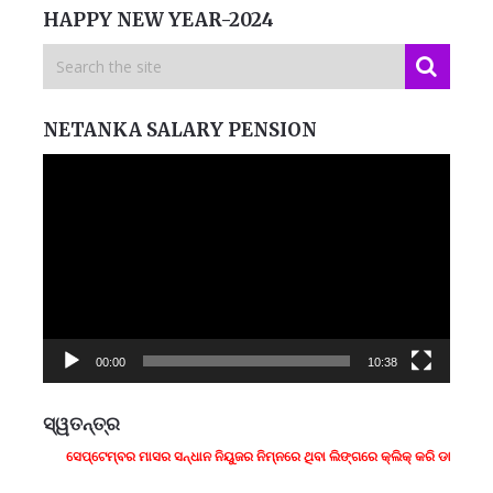
HAPPY NEW YEAR-2024
NETANKA SALARY PENSION
Video
Player
00:00
10:38
ସ୍ୱତନ୍ତ୍ର
ସେପ୍ଟେମ୍ବର ମାସର ସନ୍ଧାନ ନିୟୁଜର ନିମ୍ନରେ ଥିବା ଲିଙ୍ଗରେ କ୍ଲିକ୍ କରି ଡାଉନଲୋଡ 
ମନେ
ପ
ପ
B
ପ