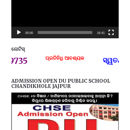
00:00
16:41
ନୋଟିସ୍
ପ୍ରତିନିଧି ଆବଶ୍ୟକ
9735
ସ୍ୱତନ୍ତ୍ର
ADMISSION OPEN DU PUBLIC SCHOOL
CHANDIKHOLE JAJPUR