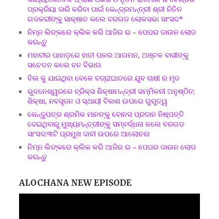
ପ୍ରକ୍ରିୟା ଜାରି କରିବା ପାଇଁ କେନ୍ଦ୍ରମନ୍ତ୍ରୀ ଶ୍ରୀ ନିତିନ
ଗଡକରୀଙ୍କୁ ସାକ୍ଷାତ କଲେ ବରଗଡ ଲୋକସଭା ସାଂସଦ*
ନିମ୍ନ ଲିଙ୍କରେ କ୍ଲିକ କରି ଆଜିର ଇ – ପେପର ଡାଉନ ଲୋଡ
କରନ୍ତୁ
ମହାବୀର ପାହାଡ଼ରେ ହାତୀ ପଳର ଆଗମନ, ଅଞ୍ଚଳ ବାସୀଙ୍କୁ
ସଚେତନ କଲେ ବନ ବିଭାଗ
ବିଲ କୁ ଯାଇଥିବା ବେଳେ ବଜ୍ରାଘାତରେ ଯୁବ ଚାଷୀ ର ମୃତ
ଭୁବନେଶ୍ୱରରେ ବ୍ରିକ୍ସ ଶିକ୍ଷାମନ୍ତ୍ରୀ ସମ୍ମିଳନୀ ଅନୁଷ୍ଠିତ;
ଶିକ୍ଷା, ନବସୃଜନ ଓ ସ୍ଥାୟୀ ବିକାଶ ଉପରେ ଗୁରୁତ୍ୱ
କେନ୍ଦୁପତ୍ର ଶ୍ରମିକ ମାନଙ୍କୁ ବୋନସ ପ୍ରଦାନ ନିଷ୍ପତ୍ତି
ଦେଇଥିବାରୁ ମୁଖ୍ୟମନ୍ତ୍ରୀଙ୍କୁ ସମ୍ବର୍ଦ୍ଧନା କଲେ ବରଗଡ
ସାଂସଦ:୩ଟି ପ୍ରମୁଖ ଦାବୀ ଉପରେ ଆଲୋଚନା
ନିମ୍ନ ଲିଙ୍କରେ କ୍ଲିକ କରି ଆଜିର ଇ – ପେପର ଡାଉନ ଲୋଡ
କରନ୍ତୁ
ALOCHANA NEW EPISODE
Video
Player