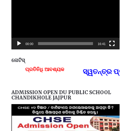
00:00
16:41
ନୋଟିସ୍
ପ୍ରତିନିଧି ଆବଶ୍ୟକ
ସ୍ୱତନ୍ତ୍ର ପ୍ରତିନ
F
ADMISSION OPEN DU PUBLIC SCHOOL
CHANDIKHOLE JAJPUR