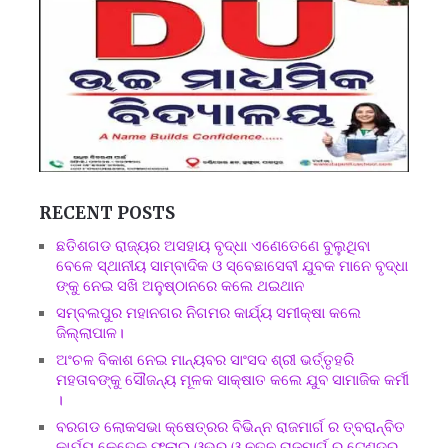
RECENT POSTS
ଛତିଶଗଡ ରାଜ୍ୟର ଅସହାୟ ବୃଦ୍ଧା ଏଣେତେଣେ ବୁଲୁଥିବା
ବେଳେ ସ୍ଥାନୀୟ ସାମ୍ବାଦିକ ଓ ସ୍ବେଛାସେବୀ ଯୁବକ ମାନେ ବୃଦ୍ଧା
ଙ୍କୁ ନେଇ ସଖି ଅନୁଷ୍ଠାନରେ କଲେ ଥଇଥାନ
ସମ୍ବଲପୁର ମହାନଗର ନିଗମର କାର୍ଯ୍ୟ ସମୀକ୍ଷା କଲେ
ଜିଲ୍ଲାପାଳ।
ଅଂଚଳ ବିକାଶ ନେଇ ମାନ୍ୟବର ସାଂସଦ ଶ୍ରୀ ଭର୍ତ୍ତୃହରି
ମହତାବଙ୍କୁ ସୌଜନ୍ୟ ମୂଳକ ସାକ୍ଷାତ କଲେ ଯୁବ ସାମାଜିକ କର୍ମୀ
।
ବରଗଡ ଲୋକସଭା କ୍ଷେତ୍ରର ବିଭିନ୍ନ ରାଜମାର୍ଗ ର ତ୍ବରାନ୍ବିତ
କାର୍ଯ୍ୟ,କେତେକ ଫ୍ଲାଇ ଓଭର ଓ ନୁତନ ରାଜମାର୍ଗ ର ଟେଣ୍ଡର