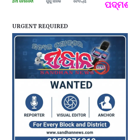
ସଂଗ୍ରାମୀ ରମାଦେବୀ
ଗୁରୁ ନାନକ
ଚୈତନ୍ୟ
ପଦ୍ମଶ୍ରୀ 
ପ
B
ପ
URGENT REQUIRED