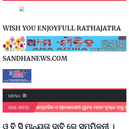
WISH YOU ENJOYFULL RATHAJATRA
SANDHANEWS.COM
MENU
ତାଜା ଖବର
େଳେ ସ୍ଥାନୀୟ ସାମ୍ବାଦିକ ଓ ସ୍ବେଛାସେବୀ ଯୁବକ ମାନେ ବୃଦ୍ଧା ଙ୍କୁ ନେ
ଓ ବି ସି ମାନ୍ୟତା ଦାବି ରେ ସମ୍ମିଳନୀ ।