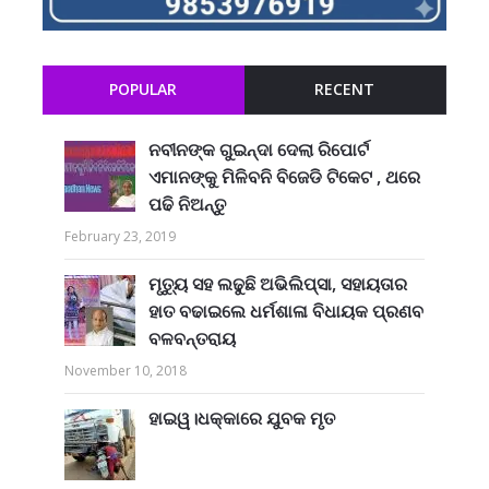
POPULAR
RECENT
ନବୀନଙ୍କ ଗୁଇନ୍ଦା ଦେଲା ରିପୋର୍ଟ
ଏମାନଙ୍କୁ ମିଳିବନି ବିଜେଡି ଟିକେଟ , ଥରେ
ପଢି ନିଅନ୍ତୁ
February 23, 2019
ମୃତ୍ୟୁ ସହ ଲଢୁଛି ଅଭିଲିପ୍ସା, ସହାୟତାର
ହାତ ବଢାଇଲେ ଧର୍ମଶାଳା ବିଧାୟକ ପ୍ରଣବ
ବଳବନ୍ତରାୟ
November 10, 2018
ହାଇୱ।ଧକ୍କାରେ ଯୁବକ ମୃତ