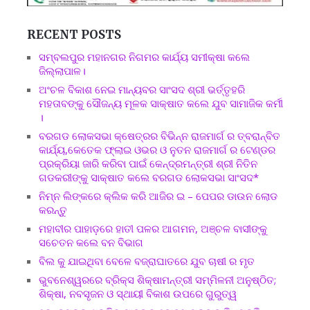
RECENT POSTS
ସମ୍ବଲପୁର ମହାନଗର ନିଗମର କାର୍ଯ୍ୟ ସମୀକ୍ଷା କଲେ
ଜିଲ୍ଲାପାଳ।
ଅଂଚଳ ବିକାଶ ନେଇ ମାନ୍ୟବର ସାଂସଦ ଶ୍ରୀ ଭର୍ତ୍ତୃହରି
ମହତାବଙ୍କୁ ସୌଜନ୍ୟ ମୂଳକ ସାକ୍ଷାତ କଲେ ଯୁବ ସାମାଜିକ କର୍ମୀ
।
ବରଗଡ ଲୋକସଭା କ୍ଷେତ୍ରର ବିଭିନ୍ନ ରାଜମାର୍ଗ ର ତ୍ବରାନ୍ବିତ
କାର୍ଯ୍ୟ,କେତେକ ଫ୍ଲାଇ ଓଭର ଓ ନୁତନ ରାଜମାର୍ଗ ର ଟେଣ୍ଡର
ପ୍ରକ୍ରିୟା ଜାରି କରିବା ପାଇଁ କେନ୍ଦ୍ରମନ୍ତ୍ରୀ ଶ୍ରୀ ନିତିନ
ଗଡକରୀଙ୍କୁ ସାକ୍ଷାତ କଲେ ବରଗଡ ଲୋକସଭା ସାଂସଦ*
ନିମ୍ନ ଲିଙ୍କରେ କ୍ଲିକ କରି ଆଜିର ଇ – ପେପର ଡାଉନ ଲୋଡ
କରନ୍ତୁ
ମହାବୀର ପାହାଡ଼ରେ ହାତୀ ପଳର ଆଗମନ, ଅଞ୍ଚଳ ବାସୀଙ୍କୁ
ସଚେତନ କଲେ ବନ ବିଭାଗ
ବିଲ କୁ ଯାଇଥିବା ବେଳେ ବଜ୍ରାଘାତରେ ଯୁବ ଚାଷୀ ର ମୃତ
ଭୁବନେଶ୍ୱରରେ ବ୍ରିକ୍ସ ଶିକ୍ଷାମନ୍ତ୍ରୀ ସମ୍ମିଳନୀ ଅନୁଷ୍ଠିତ;
ଶିକ୍ଷା, ନବସୃଜନ ଓ ସ୍ଥାୟୀ ବିକାଶ ଉପରେ ଗୁରୁତ୍ୱ