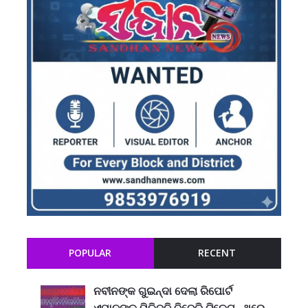
POPULAR
RECENT
ନବୀନଙ୍କ ଗୁଇନ୍ଦା ଦେଲା ରିପୋର୍ଟ
ଏମାନଙ୍କୁ ମିଳିବନି ବିଜେଡି ଟିକେଟ , ଥରେ