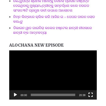
କେନ୍ଦୁପତ୍ର ଶ୍ରମିକ ମାନଙ୍କୁ ବୋନସ ପ୍ରଦାନ ନିଷ୍ପତ୍ତି
ଦେଇଥିବାରୁ ମୁଖ୍ୟମନ୍ତ୍ରୀଙ୍କୁ ସମ୍ବର୍ଦ୍ଧନା କଲେ ବରଗଡ
ସାଂସଦ:୩ଟି ପ୍ରମୁଖ ଦାବୀ ଉପରେ ଆଲୋଚନା
ନିମ୍ନ ଲିଙ୍କରେ କ୍ଲିକ କରି ଆଜିର ଇ – ପେପର ଡାଉନ ଲୋଡ
କରନ୍ତୁ
ଡିଭାଇନ ୱାଡ ଗାଇବିରା କଲେଜ ହଷ୍ଟେଲ ଛାତ୍ରୀ ନୀବାସରେ
ଛାତ୍ରୀ ଙ୍କ ଆତ୍ମହତ୍ୟା
ALOCHANA NEW EPISODE
Video
Player
00:00
20:38