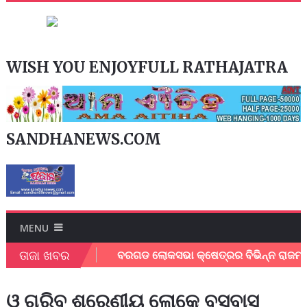
WISH YOU ENJOYFULL RATHAJATRA
SANDHANEWS.COM
MENU
ତାଜା ଖବର
ାମାଜିକ କର୍ମୀ ।
ବରଗଡ ଲୋକସଭା କ୍ଷେତ୍ରର ବିଭିନ୍ନ ରାଜମାର୍ଗ ର ତ
ଓ ଗରିବ ଶ୍ରେଣୀୟ ଲୋକେ ବସବାସ