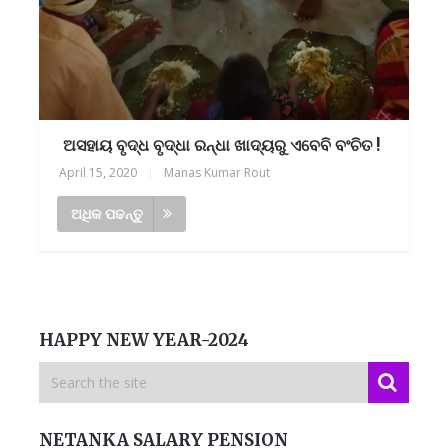
ଅସହାୟ ବୃଦ୍ଧ ବୃଦ୍ଧା ରନ୍ଧା ଖାଦ୍ୟରୁ ଏବେବି ବଂଚିତ !
April 15, 2020
|
Manas Kumar Rout
ଅଧିକ ପଢନ୍ତୁ
HAPPY NEW YEAR-2024
NETANKA SALARY PENSION