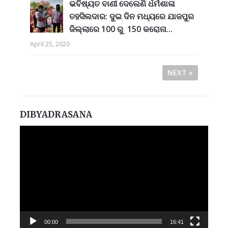
ଭବିଷ୍ୟତ ବାଣୀ ଦେଲେଣି ର୍ଧର୍ମଶାଳା
ତହସିଲଦାର: ଦୁଇ ଦିନ ମଧ୍ୟରେ ଯାଜପୁର
ଜିଲ୍ଲାରେ 100 ରୁ 150 କରୋନା...
April 25, 2020
NEXT »
DIBYADRASANA
Video
Player
00:00
16:41