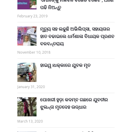
ପଢି ନିଅନ୍ତୁ
February 23, 2019
ମୃତ୍ୟୁ ସହ ଲଢୁଛି ଅଭିଲିପ୍ସା, ସହାୟତାର
ହାତ ବଢାଇଲେ ଧର୍ମଶାଳା ବିଧାୟକ ପ୍ରଣବ
ବଳବନ୍ତରାୟ
November 10, 2018
ହାଇୱ।ଧକ୍କାରେ ଯୁବକ ମୃତ
January 31, 2020
ପୋଖରୀ ହୁଡ଼ା କଦମ୍ବ ଗଛରେ ଯୁବତୀର
ଝୁଲନ୍ତା ମୃତଦେହ ଉଦ୍ଧାର
March 13, 2020