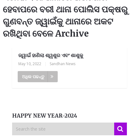
ହେବାପରେ ବରୀ ଥାନା ପୋଲିସ ପକ୍ଷରୁ
ଗୁଣବନ୍ତ ଜ୍ୱାଇଁକୁ ଥାନାରେ ଅକଟ
ରଖିଥିବା ବେଳେ Archive
ଜ୍ୱାଇଁ ହାଣିଲା ଶ୍ୱଶୁର ଏବଂ ଶାଶୁକୁ
May 10, 2022
|
Sandhan News
ଅଧିକ ପଢନ୍ତୁ
HAPPY NEW YEAR-2024