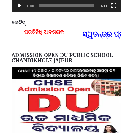
00:00
16:41
ନୋଟିସ୍
ପ୍ରତିନିଧି ଆବଶ୍ୟକ
ସ୍ୱତନ୍ତ୍ର ପ୍ରତି
F
ADMISSION OPEN DU PUBLIC SCHOOL
CHANDIKHOLE JAJPUR