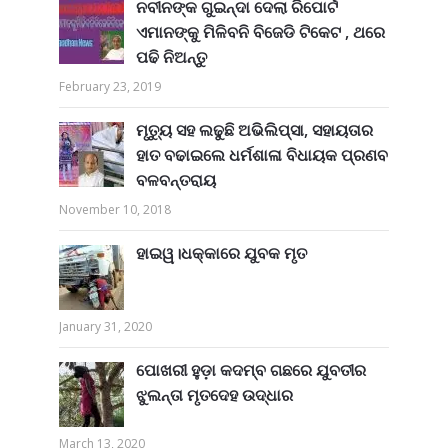
ନବୀନଙ୍କ ଗୁଇନ୍ଦା ଦେଲା ରିପୋର୍ଟ
ଏମାନଙ୍କୁ ମିଳିବନି ବିଜେଡି ଟିକେଟ , ଥରେ
ପଢି ନିଅନ୍ତୁ
February 23, 2019
ମୃତ୍ୟୁ ସହ ଲଢୁଛି ଅଭିଲିପ୍ସା, ସହାୟତାର
ହାତ ବଢାଇଲେ ଧର୍ମଶାଳା ବିଧାୟକ ପ୍ରଣବ
ବଳବନ୍ତରାୟ
November 10, 2018
ହାଇୱ।ଧକ୍କାରେ ଯୁବକ ମୃତ
January 31, 2020
ପୋଖରୀ ହୁଡ଼ା କଦମ୍ବ ଗଛରେ ଯୁବତୀର
ଝୁଲନ୍ତା ମୃତଦେହ ଉଦ୍ଧାର
March 13, 2020