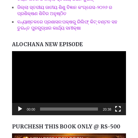
ଜିଲ୍ଲା ସ୍ତରୀୟ ଜାତୀୟ ଶିଶୁ ବିଜ୍ଞାନ କଂଗ୍ରେସ-୨୦୨୬ ର
ପ୍ରଶିକ୍ଷଣ ଶିବିର ଅନୁଷ୍ଠିତ
ବନ୍ୟାଞ୍ଚଳରେ ପ୍ରଶାସନ:ପକ୍ଷରୁ ରିଲିଫ୍ କିଟ୍ ବଣ୍ଟନ ସହ
ତୁରନ୍ତ ପୁନରୁଦ୍ଧାର କାର୍ଯ୍ୟ ସମୀକ୍ଷା
ALOCHANA NEW EPISODE
Video
Player
00:00
20:38
PURCHESH THIS BOOK ONLY @ RS-500