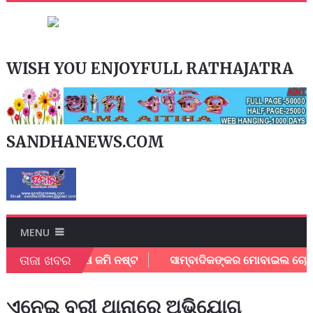
WISH YOU ENJOYFULL RATHAJATRA
SANDHANEWS.COM
MENU
ତାଜା ଖବର
ଵ ଜଳ ମଗ୍ନ,, ଚାଷ ଜମି ନଷ୍ଟ
ସାମ୍ବାଦିକଙ୍କର ମୋବାଇଲ ଚୋରି
ଏନେଇ ବରୀ ଥାନାରେ ଅଭିଯୋଗ