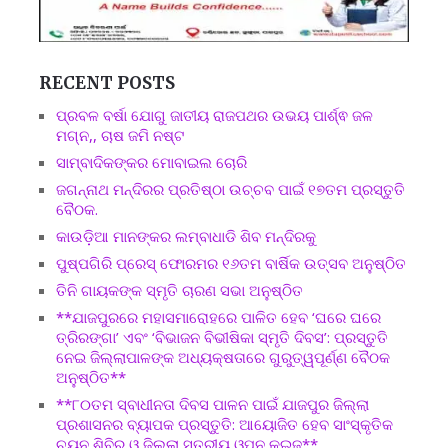
RECENT POSTS
ପ୍ରବଳ ବର୍ଷା ଯୋଗୁ ଜାତୀୟ ରାଜପଥର ଉଭୟ ପାର୍ଶ୍ଵ ଜଳ
ମଗ୍ନ,, ଚାଷ ଜମି ନଷ୍ଟ
ସାମ୍ବାଦିକଙ୍କର ମୋବାଇଲ ଚୋରି
ଜଗନ୍ନାଥ ମନ୍ଦିରର ପ୍ରତିଷ୍ଠା ଉଚ୍ଚବ ପାଇଁ ୧୭ତମ ପ୍ରସ୍ତୁତି
ବୈଠକ.
କାଉଡ଼ିଆ ମାନଙ୍କର ଲମ୍ବାଧାଡି ଶିବ ମନ୍ଦିରକୁ
ପୁଷ୍ପଗିରି ପ୍ରେସ୍ ଫୋରମର ୧୬ତମ ବାର୍ଷିକ ଉତ୍ସବ ଅନୁଷ୍ଠିତ
ତିନି ଗାୟକଙ୍କ ସ୍ମୃତି ଚାରଣ ସଭା ଅନୁଷ୍ଠିତ
**ଯାଜପୁରରେ ମହାସମାରୋହରେ ପାଳିତ ହେବ ‘ଘରେ ଘରେ
ତ୍ରିରଙ୍ଗା’ ଏବଂ ‘ବିଭାଜନ ବିଭୀଷିକା ସ୍ମୃତି ଦିବସ’: ପ୍ରସ୍ତୁତି
ନେଇ ଜିଲ୍ଲାପାଳଙ୍କ ଅଧ୍ୟକ୍ଷତାରେ ଗୁରୁତ୍ୱପୂର୍ଣ୍ଣ ବୈଠକ
ଅନୁଷ୍ଠିତ**
**୮୦ତମ ସ୍ବାଧୀନତା ଦିବସ ପାଳନ ପାଇଁ ଯାଜପୁର ଜିଲ୍ଲା
ପ୍ରଶାସନର ବ୍ୟାପକ ପ୍ରସ୍ତୁତି: ଆୟୋଜିତ ହେବ ସାଂସ୍କୃତିକ
ଚୟନ ଶିବିର ଓ ଜିଲ୍ଲା ସ୍ତରୀୟ ଓପନ କୁଇଜ୍**