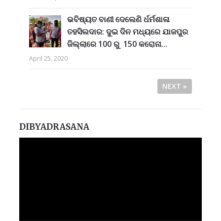
ଭବିଷ୍ୟତ ବାଣୀ ଦେଲେଣି ର୍ଧର୍ମଶାଳା
ତହସିଲଦାର: ଦୁଇ ଦିନ ମଧ୍ୟରେ ଯାଜପୁର
ଜିଲ୍ଲାରେ 100 ରୁ 150 କରୋନା...
April 25, 2020
NEXT »
DIBYADRASANA
Video
Player