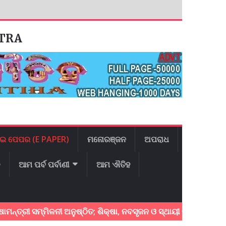
ATRA
ଇ ପେପର (E PAPER)
ମନୋରଞ୍ଜନ
ଅପରାଧ
ଳ
ଆମ ପର୍ବ ପର୍ବାଣୀ
ଆମ ଐତିହ
ରୀ ସମ୍ମିଳନୀ ଅନୁଷ୍ଠିତ; ଶିକ୍ଷା, ନବସୃଜନ ଓ ସ୍ଥାୟୀ ବିକାଶ ଉପରେ ଗୁରୁତ୍