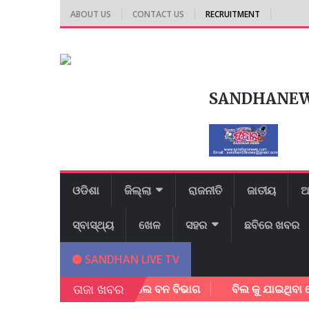
ABOUT US
CONTACT US
RECRUITMENT
SANDHANE
ଓଡିଶା
ଜିଲ୍ଲା
ରାଜନୀତି
ଜାତୀୟ
ଆ
ସ୍ବାସ୍ଥ୍ୟ
ଖେଳ
ସହର
ଛବିରେ ଖବର
SANDHAN LIVE TV
ତାଜା ଖବର
୍ଚଳ ବାସୀଙ୍କୁ ସଚେତନ କଲେ ବନ ବିଭାଗ
ବିଲ କୁ ଯାଇଥିବା ବେଳେ ବ