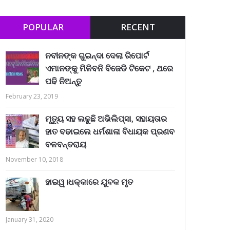
POPULAR
RECENT
ନବୀନଙ୍କ ଗୁଇନ୍ଦା ଦେଲା ରିପୋର୍ଟ
ଏମାନଙ୍କୁ ମିଳିବନି ବିଜେଡି ଟିକେଟ , ଥରେ
ପଢି ନିଅନ୍ତୁ
February 23, 2019
ମୃତ୍ୟୁ ସହ ଲଢୁଛି ଅଭିଲିପ୍ସା, ସହାୟତାର
ହାତ ବଢାଇଲେ ଧର୍ମଶାଳା ବିଧାୟକ ପ୍ରଣବ
ବଳବନ୍ତରାୟ
November 10, 2018
ହାଇୱ।ଧକ୍କାରେ ଯୁବକ ମୃତ
January 31, 2020