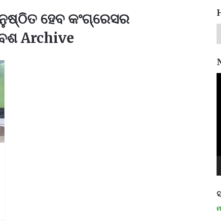
ଅନୁଷ୍ଠିତ ହେବ କଂଗ୍ରେସର
ବେଶ Archive
V
P
ସ
ମନେ ପଡନ୍ତି: ସ୍ୱାଧୀନତା ସଂଗ୍ରାମୀ ରମ