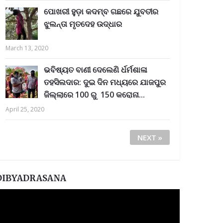
ପୋଖରୀ ହୁଡ଼ା କଦମ୍ବ ଗଛରେ ଯୁବତୀର
ଝୁଲନ୍ତା ମୃତଦେହ ଉଦ୍ଧାର
March 13, 2020
ଭବିଷ୍ୟତ ବାଣୀ ଦେଲେଣି ର୍ଧର୍ମଶାଳା
ତହସିଲଦାର: ଦୁଇ ଦିନ ମଧ୍ୟରେ ଯାଜପୁର
ଜିଲ୍ଲାରେ 100 ରୁ 150 କରୋନା...
April 25, 2020
NEXT »
DIBYADRASANA
ideo
layer