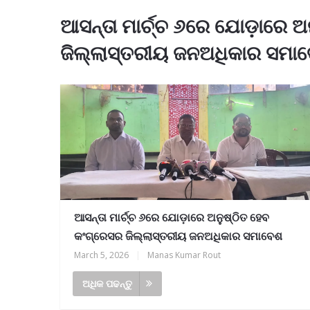
ଆସନ୍ତା ମାର୍ଚ୍ଚ ୬ରେ ଯୋଡ଼ାରେ 
ଜିଲ୍ଲାସ୍ତରୀୟ ଜନଅଧିକାର ସମା
ଆସନ୍ତା ମାର୍ଚ୍ଚ ୬ରେ ଯୋଡ଼ାରେ ଅନୁଷ୍ଠିତ ହେବ
କଂଗ୍ରେସର ଜିଲ୍ଲାସ୍ତରୀୟ ଜନଅଧିକାର ସମାବେଶ
March 5, 2026
|
Manas Kumar Rout
ଅଧିକ ପଢନ୍ତୁ