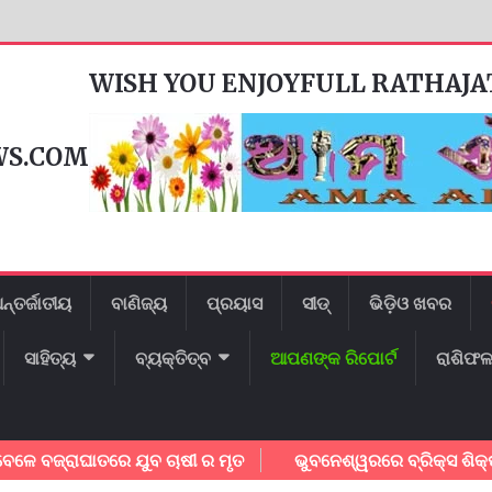
WISH YOU ENJOYFULL RATHAJ
WS.COM
ନ୍ତର୍ଜାତୀୟ
ବାଣିଜ୍ୟ
ପ୍ରୟାସ
ସୀଡ୍
ଭିଡ଼ିଓ ଖବର
ସାହିତ୍ୟ
ବ୍ୟକ୍ତିତ୍ବ
ଆପଣଙ୍କ ରିପୋର୍ଟ
ରାଶିଫ
ଜ୍ରାଘାତରେ ଯୁବ ଚାଷୀ ର ମୃତ
ଭୁବନେଶ୍ୱରରେ ବ୍ରିକ୍ସ ଶିକ୍ଷାମନ୍ତ୍