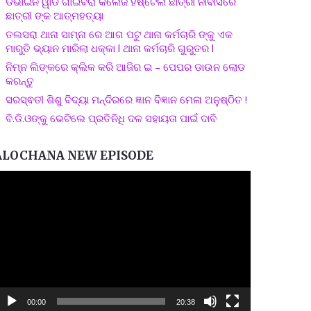
ଡିଭାଇନ ୱାଡ ଗାଇବିରା କଲେଜ ହଷ୍ଟେଲ ଛାତ୍ରୀ ନୀବାସରେ
ଛାତ୍ରୀ ଙ୍କ ଆତ୍ମହତ୍ୟା
ତଲସରା ଥାନା ସାମ୍ନା ରେ ଆଗ ପଟୁ ଥାନା କର୍ମଚାରି ଙ୍କୁ ଏକ
ମାରୁତି ଭ୍ୟାନ ମାରିଲା ଧକ୍କା l ଥାନା କର୍ମଚାରି ଗୁରୁତର l
ନିମ୍ନ ଲିଙ୍କରେ କ୍ଲିକ କରି ଆଜିର ଇ – ପେପର ଡାଉନ ଲୋଡ
କରନ୍ତୁ
ସରସ୍ଵତୀ ଶିଶୁ ବିଦ୍ୟା ମନ୍ଦିରରେ ଜ୍ଞାନ ବିଜ୍ଞାନ ମେଳା ଅନୁଷ୍ଠିତ !
ବି.ଡି.ଓଙ୍କୁ ଭେଟିଲେ ପ୍ରତିନିଧି ଦଳ ସହାୟତା ପାଇଁ ଦାବି
ALOCHANA NEW EPISODE
ideo
layer
00:00
20:38