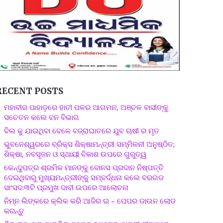
RECENT POSTS
ମହାବୀର ପାହାଡ଼ରେ ହାତୀ ପଳର ଆଗମନ, ଅଞ୍ଚଳ ବାସୀଙ୍କୁ
ସଚେତନ କଲେ ବନ ବିଭାଗ
ବିଲ କୁ ଯାଇଥିବା ବେଳେ ବଜ୍ରାଘାତରେ ଯୁବ ଚାଷୀ ର ମୃତ
ଭୁବନେଶ୍ୱରରେ ବ୍ରିକ୍ସ ଶିକ୍ଷାମନ୍ତ୍ରୀ ସମ୍ମିଳନୀ ଅନୁଷ୍ଠିତ;
ଶିକ୍ଷା, ନବସୃଜନ ଓ ସ୍ଥାୟୀ ବିକାଶ ଉପରେ ଗୁରୁତ୍ୱ
କେନ୍ଦୁପତ୍ର ଶ୍ରମିକ ମାନଙ୍କୁ ବୋନସ ପ୍ରଦାନ ନିଷ୍ପତ୍ତି
ଦେଇଥିବାରୁ ମୁଖ୍ୟମନ୍ତ୍ରୀଙ୍କୁ ସମ୍ବର୍ଦ୍ଧନା କଲେ ବରଗଡ
ସାଂସଦ:୩ଟି ପ୍ରମୁଖ ଦାବୀ ଉପରେ ଆଲୋଚନା
ନିମ୍ନ ଲିଙ୍କରେ କ୍ଲିକ କରି ଆଜିର ଇ – ପେପର ଡାଉନ ଲୋଡ
କରନ୍ତୁ