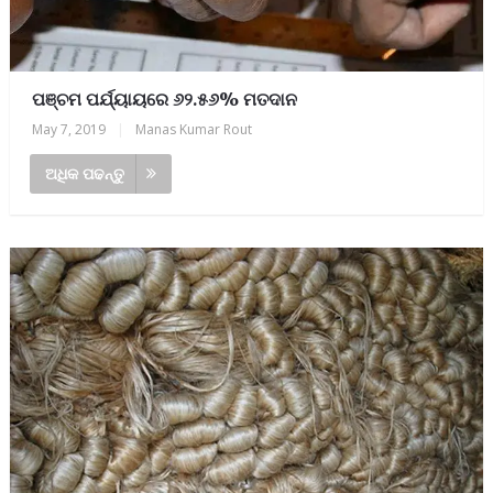
ପଞ୍ଚମ ପର୍ଯ୍ୟାୟରେ ୬୨.୫୬% ମତଦାନ
May 7, 2019
|
Manas Kumar Rout
ଅଧିକ ପଢନ୍ତୁ