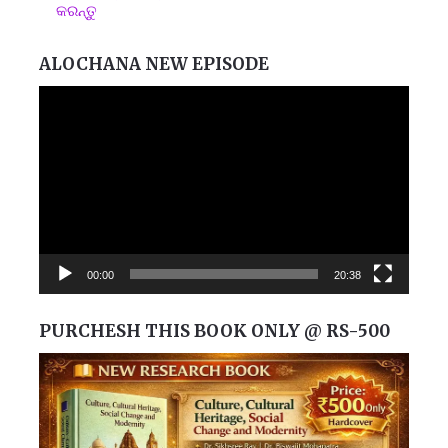
କରନ୍ତୁ
ALOCHANA NEW EPISODE
Video
Player
00:00
20:38
PURCHESH THIS BOOK ONLY @ RS-500