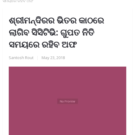
ସମୟରେ ରହିବ ଅଫ
ଶ୍ରୀମନ୍ଦିରର ଭିତର କାଠରେ
ଲାଗିବ ସିସିଟିଭି: ଗୁପତ ନିତି
ସମୟରେ ରହିବ ଅଫ
Santosh Rout
|
May 23, 2018