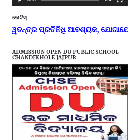
00:00
16:41
ନୋଟିସ୍
ପ୍
ତନ୍ତ୍ର ପ୍ରତିନିଧି ଆବଶ୍ୟକ, ଯୋଗାଯୋଗ-୯୪୩
F
ADMISSION OPEN DU PUBLIC SCHOOL
CHANDIKHOLE JAJPUR