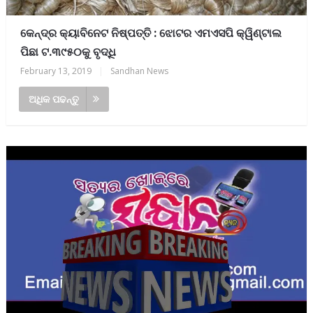
କେନ୍ଦ୍ର କ୍ୟାବିନେଟ ନିଷ୍ପତ୍ତି : ଝୋଟର ଏମଏସପି କ୍ୱିଣ୍ଟାଲ
ପିଛା ଟ.୩୯୫୦କୁ ବୃଦ୍ଧି
February 13, 2019
|
Sandhan News
ଅଧିକ ପଢନ୍ତୁ