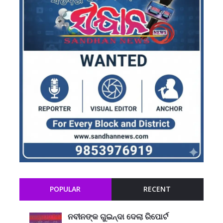
POPULAR
RECENT
ନବୀନଙ୍କ ଗୁଇନ୍ଦା ଦେଲା ରିପୋର୍ଟ