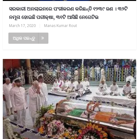
ସରକାରୀ ଅନଲାଇନରେ ପଂଜୀକରଣ କରିଛନ୍ତି ୧୨୩୯ ଜଣ । ୩୨ଟି
ନମୂନା ହୋଇଛି ପରୀକ୍ଷା, ୩୧ଟି ଆସିଛି ନେଗେଟିଭ
March 17, 2020
|
Manas Kumar Rout
ଅଧିକ ପଢନ୍ତୁ