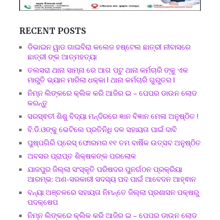
RECENT POSTS
ଡିଭାଇନ ୱାଡ ଗାଇବିରା କଲେଜ ହଷ୍ଟେଲ ଛାତ୍ରୀ ନୀବାସରେ
ଛାତ୍ରୀ ଙ୍କ ଆତ୍ମହତ୍ୟା
ତଲସରା ଥାନା ସାମ୍ନା ରେ ଆଗ ପଟୁ ଥାନା କର୍ମଚାରି ଙ୍କୁ ଏକ
ମାରୁତି ଭ୍ୟାନ ମାରିଲା ଧକ୍କା l ଥାନା କର୍ମଚାରି ଗୁରୁତର l
ନିମ୍ନ ଲିଙ୍କରେ କ୍ଲିକ କରି ଆଜିର ଇ – ପେପର ଡାଉନ ଲୋଡ
କରନ୍ତୁ
ସରସ୍ଵତୀ ଶିଶୁ ବିଦ୍ୟା ମନ୍ଦିରରେ ଜ୍ଞାନ ବିଜ୍ଞାନ ମେଳା ଅନୁଷ୍ଠିତ !
ବି.ଡି.ଓଙ୍କୁ ଭେଟିଲେ ପ୍ରତିନିଧି ଦଳ ସହାୟତା ପାଇଁ ଦାବି
ପୁଷ୍ପଗିରି ପ୍ରେସ୍ ଫୋରମର ୧୧ ତମ ବାର୍ଷିକ ଉତ୍ସବ ଅନୁଷ୍ଠିତ
ଅବସର ପ୍ରାପ୍ତ ଶିକ୍ଷକଙ୍କ ପରଲୋକ
ଯାଜପୁର ଜିଲ୍ଲା ସଂସ୍କୃତି ପରିଷଦର ପୁନର୍ଗଠନ ପ୍ରକ୍ରିୟା
ଆରମ୍ଭ: ଅଣ-ସରକାରୀ ସଦସ୍ୟ ପଦ ପାଇଁ ଆବେଦନ ଆହ୍ଵାନ
ବନ୍ୟା ଅଞ୍ଚଳରେ ସହାୟତା ନିମନ୍ତେ ଜିଲ୍ଲା ପ୍ରଶାସନ ପକ୍ଷରୁ
ପଦକ୍ଷେପ
ନିମ୍ନ ଲିଙ୍କରେ କ୍ଲିକ କରି ଆଜିର ଇ – ପେପର ଡାଉନ ଲୋଡ