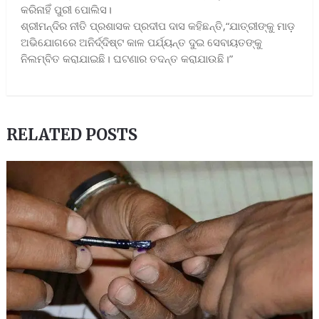
କରିନାହିଁ ପୁରୀ ପୋଲିସ।
ଶ୍ରୀମନ୍ଦିର ନୀତି ପ୍ରଶାସକ ପ୍ରଦୀପ ଦାସ କହିଛନ୍ତି,“ଯାତ୍ରୀଙ୍କୁ ମାଡ଼
ଅଭିଯୋଗରେ ଅନିର୍ଦ୍ଦିଷ୍ଟ କାଳ ପର୍ଯ୍ୟନ୍ତ ଦୁଇ ସେବାୟତଙ୍କୁ
ନିଲମ୍ବିତ କରାଯାଇଛି। ଘଟଣାର ତଦନ୍ତ କରାଯାଉଛି।”
RELATED POSTS