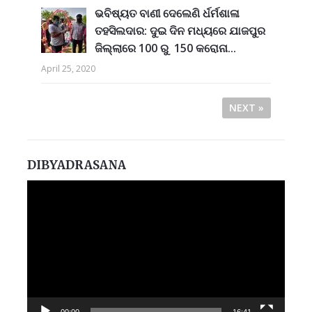
ଭବିଷ୍ୟତ ବାଣୀ ଦେଲେଣି ର୍ଧର୍ମଶାଳା
ତହସିଲଦାର: ଦୁଇ ଦିନ ମଧ୍ୟରେ ଯାଜପୁର
ଜିଲ୍ଲାରେ 100 ରୁ 150 କରୋନା...
April 25, 2020
NEXT »
DIBYADRASANA
Video
Player