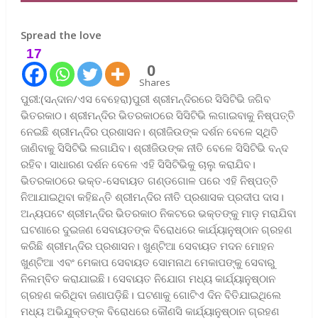
Spread the love
17
0
Shares
ପୁରୀ:(ସନ୍ଦାନ/ଏସ ବେହେରା)ପୁରୀ ଶ୍ରୀମନ୍ଦିରରେ ସିସିଟିଭି ଜଗିବ
ଭିତରକାଠ। ଶ୍ରୀମନ୍ଦିର ଭିତରକାଠରେ ସିସିଟିଭି ଲଗାଇବାକୁ ନିଷ୍ପତ୍ତି
ନେଇଛି ଶ୍ରୀମନ୍ଦିର ପ୍ରଶାସନ। ଶ୍ରୀଜିଉଙ୍କ ଦର୍ଶନ ବେଳେ ସ୍ଥିତି
ଜାଣିବାକୁ ସିସିଟିଭି ଲଗାଯିବ। ଶ୍ରୀଜିଉଙ୍କ ନୀତି ବେଳେ ସିସିଟିଭି ବନ୍ଦ
ରହିବ। ସାଧାରଣ ଦର୍ଶନ ବେଳେ ଏହି ସିସିଟିଭିକୁ ଚାଲୁ କରାଯିବ।
ଭିତରକାଠରେ ଭକ୍ତ-ସେବାୟତ ଗଣ୍ଡଗୋଳ ପରେ ଏହି ନିଷ୍ପତ୍ତି
ନିଆଯାଇଥିବା କହିଛନ୍ତି ଶ୍ରୀମନ୍ଦିର ନୀତି ପ୍ରଶାସକ ପ୍ରଦୀପ ଦାସ।
ଅନ୍ୟପଟେ ଶ୍ରୀମନ୍ଦିର ଭିତରକାଠ ନିକଟରେ ଭକ୍ତଙ୍କୁ ମାଡ଼ ମରାଯିବା
ଘଟଣାରେ ଦୁଇଜଣ ସେବାୟତଙ୍କ ବିରୋଧରେ କାର୍ଯ୍ୟାନୁଷ୍ଠାନ ଗ୍ରହଣ
କରିଛି ଶ୍ରୀମନ୍ଦିର ପ୍ରଶାସନ। ଖୁଣ୍ଟିଆ ସେବାୟତ ମଦନ ମୋହନ
ଖୁଣ୍ଟିଆ ଏବଂ ମେକାପ ସେବାୟତ ସୋମନାଥ ମେକାପଙ୍କୁ ସେବାରୁ
ନିଲମ୍ବିତ କରାଯାଇଛି। ସେବାୟତ ନିଯୋଗ ମଧ୍ୟ କାର୍ଯ୍ୟାନୁଷ୍ଠାନ
ଗ୍ରହଣ କରିଥିବା ଜଣାପଡ଼ିଛି। ଘଟଣାକୁ ଗୋଟିଏ ଦିନ ବିତିଯାଇଥିଲେ
ମଧ୍ୟ ଅଭିଯୁକ୍ତଙ୍କ ବିରୋଧରେ କୌଣସି କାର୍ଯ୍ୟାନୁଷ୍ଠାନ ଗ୍ରହଣ