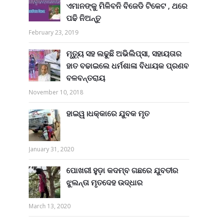
ଏମାନଙ୍କୁ ମିଳିବନି ବିଜେଡି ଟିକେଟ , ଥରେ
ପଢି ନିଅନ୍ତୁ
February 23, 2019
ମୃତ୍ୟୁ ସହ ଲଢୁଛି ଅଭିଲିପ୍ସା, ସହାୟତାର
ହାତ ବଢାଇଲେ ଧର୍ମଶାଳା ବିଧାୟକ ପ୍ରଣବ
ବଳବନ୍ତରାୟ
November 10, 2018
ହାଇୱ।ଧକ୍କାରେ ଯୁବକ ମୃତ
January 31, 2020
ପୋଖରୀ ହୁଡ଼ା କଦମ୍ବ ଗଛରେ ଯୁବତୀର
ଝୁଲନ୍ତା ମୃତଦେହ ଉଦ୍ଧାର
March 13, 2020