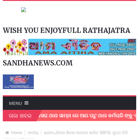
WISH YOU ENJOYFULL RATHAJATRA
SANDHANEWS.COM
MENU
ତାଜା ଖବର
ୟା
ତଲସରା ଥାନା ସାମ୍ନା ରେ ଆଗ ପଟୁ ଥାନା କର୍ମଚାରି ଙ୍କୁ ଏକ ମାରୁତି 
Home
ଜାତୀୟ
ଶ୍ରୀମନ୍ଦିରର ଭିତର କାଠରେ ଲାଗିବ ସିସିଟିଭି: ଗୁପତ ନିତି