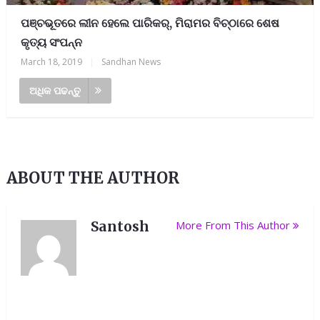
ପଞ୍ଚଭୂତରେ ଲୀନ ହେଲେ ପାରିକର୍‌, ମିରାମର ବିଚ୍‌ଠାରେ ଶେଷ
କୃତ୍ୟ ସଂପନ୍ନ
March 18, 2019
|
Sandhan News
ଅଧିକ ପଢନ୍ତୁ
ABOUT THE AUTHOR
Santosh
More From This Author