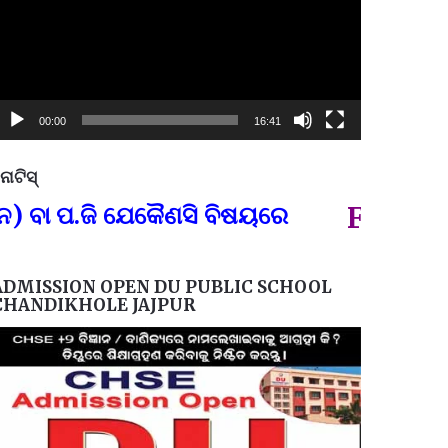
00:00
16:41
ୋଟିସ୍
ପ୍ରତିନି
ଜି ଯେକୈଣସି ବିଷୟରେ
FOR GOVT AN
ADMISSION OPEN DU PUBLIC SCHOOL
CHANDIKHOLE JAJPUR