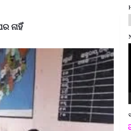
 ନାହିଁ
V
P
ସ
ପଦ୍ମଶ୍ରୀ ଜୟନ୍ତ ମହାପାତ୍ର