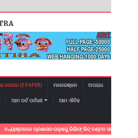
ATRA
ଇ ପେପର (E PAPER)
ମନୋରଞ୍ଜନ
ଅପରାଧ
ଳ
ଆମ ପର୍ବ ପର୍ବାଣୀ
ଆମ ଐତିହ
ଚଳରେ ପ୍ରଶାସନ:ପକ୍ଷରୁ ରିଲିଫ୍ କିଟ୍ ବଣ୍ଟନ ସହ ତୁରନ୍ତ ପୁନରୁଦ୍ଧାର କାର୍