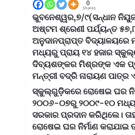
0
Shares
ଭୁବନେଶ୍ୱର,୭/୯(ସନ୍ଧାନ ନିୟୁ
ଅଷ୍ଟମ ଶ୍ରେଣୀ ପର୍ଯ୍ୟନ୍ତ ୫୭
ଅନୁଦାନପ୍ରାପ୍ତ ବିଦ୍ୟାଳୟରେ 
ମଧ୍ୟରୁ ପ୍ରାୟ ୧୪ ହଜାର ସ୍କୁଲ
ଦିବ୍ୟଶଙ୍କର ମିଶ୍ରଙ୍କ ଏକ ପ
ମନ୍ତ୍ରୀ ବଦ୍ରି ନାରାୟଣ ପାତ୍ର ଏ
ସ୍କୁଲ୍‌ଗୁଡ଼ିକରେ ରୋଷେଇ ଘର ନିର
୨୦୦୬-୦୭ରୁ ୨୦୦୯-୧୦ ମଧ୍ୟର
ସରକାର ପ୍ରଦାନ କରିଥିଲେ। ତାହା
ରୋଷେଇ ଘର ନିର୍ମାଣ କରାଯାଇ ତ