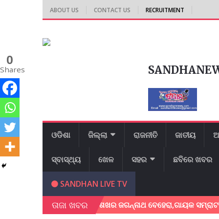
ABOUT US
CONTACT US
RECRUITMENT
0
SANDHANE
Shares
ଓଡିଶା
ଜିଲ୍ଲା
ରାଜନୀତି
ଜାତୀୟ
ଆ
ସ୍ବାସ୍ଥ୍ୟ
ଖେଳ
ସହର
ଛବିରେ ଖବର
SANDHAN LIVE TV
ତାଜା ଖବର
ଗାୟକ ଶେଖର ଜଗନ୍ନାଥ ବେହେରା,ଗାୟକ ସମ୍ରାଟ ଅଭୟ ଚରଣ ସ