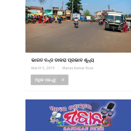
ଭାରତ ବନ୍ଦ ଡାକରା ପ୍ରଭାବ ଶୂନ୍ୟ
ର ପ୍ରତିନିଧି ଆବଶ୍ୟକ, ଯୋଗାଯୋଗ-୯୪୩୭୮୧୯୩
March 5, 2019
|
Manas Kumar Rout
ଅଧିକ ପଢନ୍ତୁ