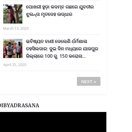
ପୋଖରୀ ହୁଡ଼ା କଦମ୍ବ ଗଛରେ ଯୁବତୀର
ଝୁଲନ୍ତା ମୃତଦେହ ଉଦ୍ଧାର
March 13, 2020
ଭବିଷ୍ୟତ ବାଣୀ ଦେଲେଣି ର୍ଧର୍ମଶାଳା
ତହସିଲଦାର: ଦୁଇ ଦିନ ମଧ୍ୟରେ ଯାଜପୁର
ଜିଲ୍ଲାରେ 100 ରୁ 150 କରୋନା...
April 25, 2020
NEXT »
DIBYADRASANA
ideo
layer