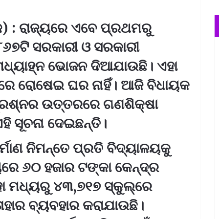
ଜ) : ରାଜ୍ୟରେ ଏବେ ପ୍ରଥମରୁ
,୮୬୭ଟି ସରକାରୀ ଓ ସରକାରୀ
ମଧ୍ୟାହ୍ନ ଭୋଜନ ଦିଆଯାଉଛି। ଏହା
୍‌ରେ ରୋଷେଇ ଘର ନାହିଁ। ଆଜି ବିଧାୟକ
୍ରଶ୍ନର ଉତ୍ତରରେ ଗଣଶିକ୍ଷା
ହି ସୂଚନା ଦେଇଛନ୍ତି।
୍ମାଣ ନିମନ୍ତେ ପ୍ରତି ବିଦ୍ୟାଳୟକୁ
େ ୬୦ ହଜାର ଟଙ୍କା କେନ୍ଦ୍ର
 ମଧ୍ୟରୁ ୪୩,୭୧୭ ସ୍କୁଲ୍‌ରେ
ାହାର ବ୍ୟବହାର କରାଯାଉଛି।