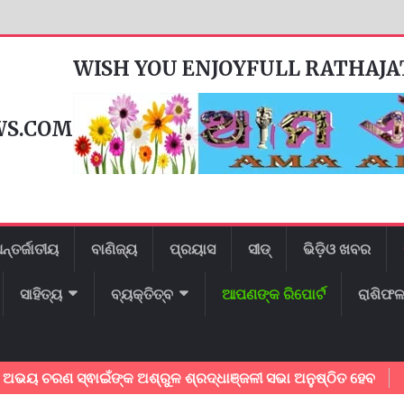
WISH YOU ENJOYFULL RATHAJ
WS.COM
ନ୍ତର୍ଜାତୀୟ
ବାଣିଜ୍ୟ
ପ୍ରୟାସ
ସୀଡ୍
ଭିଡ଼ିଓ ଖବର
ସାହିତ୍ୟ
ବ୍ୟକ୍ତିତ୍ବ
ଆପଣଙ୍କ ରିପୋର୍ଟ
ରାଶିଫ
୍ଵାଇଁଙ୍କ ଅଶ୍ରୁଳ ଶ୍ରଦ୍ଧାଞ୍ଜଳୀ ସଭା ଅନୁଷ୍ଠିତ ହେବ
ବନ୍ୟାଞ୍