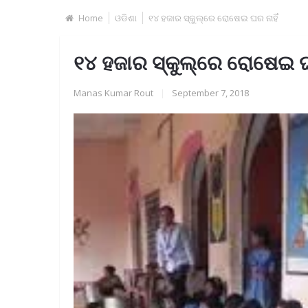
Home
ଓଡିଶା
୧୪ ହଜାର ସ୍କୁଲ୍‌ରେ ରୋଷେଇ ଘର ନାହିଁ
୧୪ ହଜାର ସ୍କୁଲ୍‌ରେ ରୋଷେଇ ଘର
Manas Kumar Rout
|
September 7, 2018