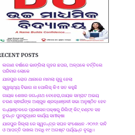
RECENT POSTS
ଲଗାଣ ବର୍ଷାରେ ଭାଙ୍ଗିଲା ଗୃହର ଛପର, ଅଳ୍ପକେ ବର୍ତ୍ତିଲେ
ପରିବାର ଲୋକେ
ଯାଜପୁର ରୋଡ ଥାନାରେ ମାମଲା ରୁଜୁ ହେଲା
ସ୍ୱାସ୍ଥ୍ୟ ବିଭାଗ ନା ପୋଲିସ୍ କିଏ ସତ କହୁଛି
ଗାୟକ ଶେଖର ଜଗନ୍ନାଥ ବେହେରା,ଗାୟକ ସମ୍ରାଟ ଅଭୟ
ଚରଣ ସ୍ଵାଇଁଙ୍କ ଅଶ୍ରୁଳ ଶ୍ରଦ୍ଧାଞ୍ଜଳୀ ସଭା ଅନୁଷ୍ଠିତ ହେବ
ବନ୍ୟାଞ୍ଚଳରେ ପ୍ରଶାସନ:ପକ୍ଷରୁ ରିଲିଫ୍ କିଟ୍ ବଣ୍ଟନ ସହ
ତୁରନ୍ତ ପୁନରୁଦ୍ଧାର କାର୍ଯ୍ୟ ସମୀକ୍ଷା
ଯାଜପୁର ଜିଲ୍ଲା ରେ ସ୍ୱତନ୍ତ୍ର ସଘନ ସଂଶୋଧନ -୨୦୨୬: ଦାବି
ଓ ଆପତ୍ତି ଦାଖଲ ଅବଧି ୧୯ ଅଗଷ୍ଟ ପର୍ଯ୍ୟନ୍ତ ବୃଦ୍ଧି।