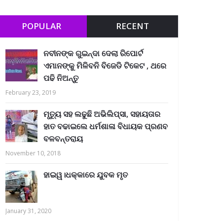
POPULAR
RECENT
ନବୀନଙ୍କ ଗୁଇନ୍ଦା ଦେଲା ରିପୋର୍ଟ
ଏମାନଙ୍କୁ ମିଳିବନି ବିଜେଡି ଟିକେଟ , ଥରେ
ପଢି ନିଅନ୍ତୁ
February 23, 2019
ମୃତ୍ୟୁ ସହ ଲଢୁଛି ଅଭିଲିପ୍ସା, ସହାୟତାର
ହାତ ବଢାଇଲେ ଧର୍ମଶାଳା ବିଧାୟକ ପ୍ରଣବ
ବଳବନ୍ତରାୟ
November 10, 2018
ହାଇୱ।ଧକ୍କାରେ ଯୁବକ ମୃତ
January 31, 2020