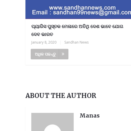
ପ୍ୟାରିସ ପୁସ୍ତକ ମେଳାରେ ଅତିଥି ଦେଶ ଭାବେ ଯୋଗ
ଦେବ ଭାରତ
January 8, 2020
|
Sandhan News
ଅଧିକ ପଢନ୍ତୁ
ABOUT THE AUTHOR
Manas