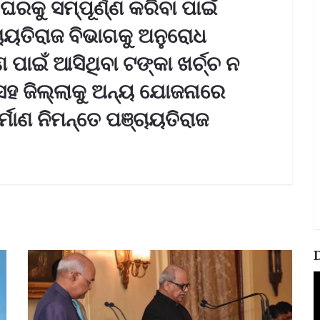
ରକୁ ସମ୍ପୂର୍ଣ୍ଣ କରିବା ପାଇଁ
ଚାୟତିରାଜ ବିଭାଗକୁ ଅନୁରୋଧ
ପାଇଁ ଆସିଥିବା ଟଙ୍କା ଖର୍ଚ୍ଚ ନ
 ସହ ଜିଲ୍ଲାକୁ ଅନ୍ୟ ଯୋଜନାରେ
ର୍ମାଣ ନିମନ୍ତେ ପଞ୍ଚାୟତିରାଜ
V
P