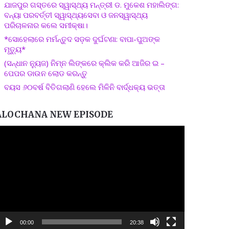
ଯାଜପୁର ଗସ୍ତରେ ସ୍ୱାସ୍ଥ୍ୟ ମନ୍ତ୍ରୀ ଡ. ମୁକେଶ ମହାଲିଙ୍ଗ:
ବନ୍ୟା ପରବର୍ତ୍ତୀ ସ୍ୱାସ୍ଥ୍ୟସେବା ଓ ଜନସ୍ୱାସ୍ଥ୍ୟ
ପରିଚାଳନାର କଲେ ସମୀକ୍ଷା।
*ସୋହେଲାରେ ମର୍ମନ୍ତୁଦ ସଡ଼କ ଦୁର୍ଘଟଣା: ବାପା-ପୁଅଙ୍କ
ମୃତ୍ୟୁ*
(ସନ୍ଧାନ ନ୍ୟୁଜ) ନିମ୍ନ ଲିଙ୍କରେ କ୍ଲିକ କରି ଆଜିର ଇ –
ପେପର ଡାଉନ ଲୋଡ କରନ୍ତୁ
ବୟସ ୬୦ବର୍ଷ ବିତିଗଲାଣି ହେଲେ ମିଳିନି ବାର୍ଦ୍ଧକ୍ୟ ଭତ୍ତା
ALOCHANA NEW EPISODE
ideo
layer
00:00
20:38