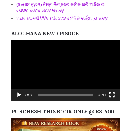
(ସନ୍ଧାନ ନ୍ୟୁଜ) ନିମ୍ନ ଲିଙ୍କରେ କ୍ଲିକ କରି ଆଜିର ଇ –
ପେପର ଡାଉନ ଲୋଡ କରନ୍ତୁ
ବୟସ ୬୦ବର୍ଷ ବିତିଗଲାଣି ହେଲେ ମିଳିନି ବାର୍ଦ୍ଧକ୍ୟ ଭତ୍ତା
ALOCHANA NEW EPISODE
Video
Player
00:00
20:38
PURCHESH THIS BOOK ONLY @ RS-500