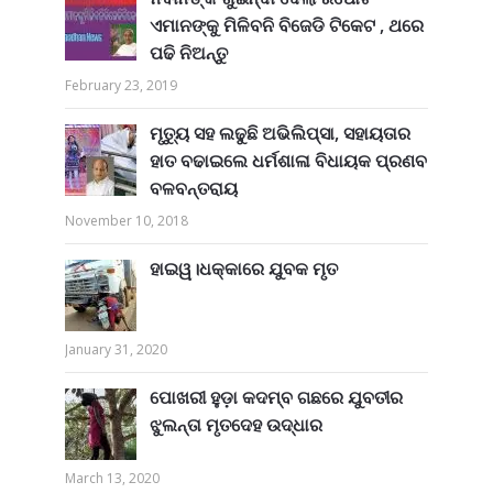
ଏମାନଙ୍କୁ ମିଳିବନି ବିଜେଡି ଟିକେଟ , ଥରେ
ପଢି ନିଅନ୍ତୁ
February 23, 2019
ମୃତ୍ୟୁ ସହ ଲଢୁଛି ଅଭିଲିପ୍ସା, ସହାୟତାର
ହାତ ବଢାଇଲେ ଧର୍ମଶାଳା ବିଧାୟକ ପ୍ରଣବ
ବଳବନ୍ତରାୟ
November 10, 2018
ହାଇୱ।ଧକ୍କାରେ ଯୁବକ ମୃତ
January 31, 2020
ପୋଖରୀ ହୁଡ଼ା କଦମ୍ବ ଗଛରେ ଯୁବତୀର
ଝୁଲନ୍ତା ମୃତଦେହ ଉଦ୍ଧାର
March 13, 2020