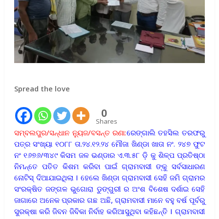
Spread the love
0
Shares
ସମ୍ବଲପୁର/ସନ୍ଧାନ ନ୍ୟୁଜ/ବସନ୍ତ ରଣା:
ରେଙ୍ଗାଲି ତହସିଲ ତରଫରୁ
ପତ୍ର ସଂଖ୍ୟା ୧୦୮୮ ତା.୨୪.୧୨.୨୪ ମୌଜା ଖିଣ୍ଡା ଖାତା ନଂ. ୨୪୭ ଫୁଟ
ନଂ ୧୬୭୬/୩୪୯ କିସମ ଜଳ ଭଣ୍ଡାର ଏ.୩.୫୮ ଡ଼ି କୁ ଶିଳ୍ପ ପ୍ରତିଷ୍ଠା
ନିମନ୍ତେ ପତିତ କିଶମ କରିବା ପାଇଁ ଗ୍ରାମବାସୀ ଙ୍କୁ ସର୍ବସାଧାରଣ
ନୋଟିସ୍ ଦିଆଯାଇଥିଲା I ହେଲେ ଖିଣ୍ଡା ଗ୍ରାମବାସୀ ସେହି ଜମି ଗ୍ରାମର
ସଂରକ୍ଷିତ ଜଙ୍ଗଳ ଭୁଗୋରା ଡୁଙ୍ଗୁରୀ ର ଅଂଶ ବିଶେଷ ଦର୍ଶାଇ ସେହି
ଜାଗାରେ ଅନେକ ପ୍ରକାର ଗଛ ଅଛି, ଗ୍ରାମବାସୀ ମାନେ ବହୁ ବର୍ଷ ପୂର୍ବରୁ
ସୁରକ୍ଷା କରି ଜିବନ ଜିବିକା ନିର୍ବାହ କରିଆସୁଥିବା କହିଛନ୍ତି I ଗ୍ରାମବାସୀ