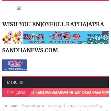
WISH YOU ENJOYFULL RATHAJATRA
SANDHANEWS.COM
MENU
ତାଜା ଖବର
ୟକ ଶେଖର ଜଗନ୍ନାଥ ବେହେରା,ଗାୟକ ସମ୍ରାଟ ଅଭୟ ଚରଣ ସ୍ଵାଇଁଙ୍କ ଅଶ୍ର
Home
ଜିଲ୍ଲା ପରିକ୍ରମା
ସମ୍ବଲପୁର
ହୀରାକୁଦ ଜଳ ଭଣ୍ଡାର ଜମି କୁ