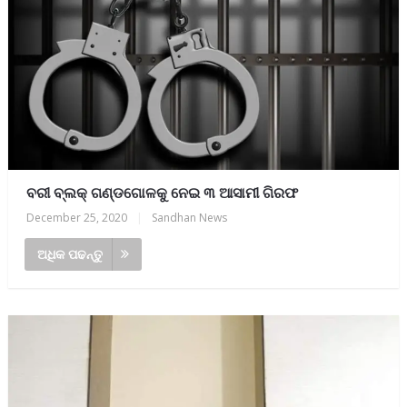
ବରୀ ବ୍ଲକ୍ ଗଣ୍ଡଗୋଳକୁ ନେଇ ୩ ଆସାମୀ ଗିରଫ
December 25, 2020
|
Sandhan News
ଅଧିକ ପଢନ୍ତୁ