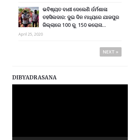
ଭବିଷ୍ୟତ ବାଣୀ ଦେଲେଣି ର୍ଧର୍ମଶାଳା
ତହସିଲଦାର: ଦୁଇ ଦିନ ମଧ୍ୟରେ ଯାଜପୁର
ଜିଲ୍ଲାରେ 100 ରୁ 150 କରୋନା...
April 25, 2020
NEXT »
DIBYADRASANA
Video
Player