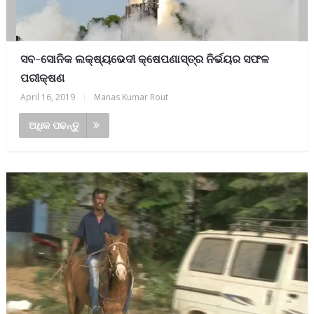
ସବ-ସୋନିକ ଲକ୍ଷ୍ୟଭେଦୀ କ୍ଷେପଣାସ୍ତ୍ର ନିର୍ଭୟର ସଫଳ
ପରୀକ୍ଷଣ
April 16, 2019
|
Manas Kumar Rout
ଅଧିକ ପଢନ୍ତୁ