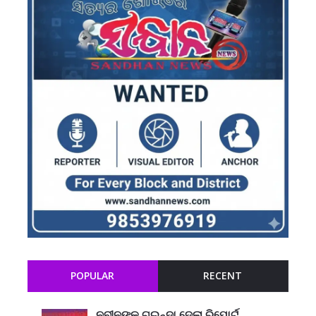
POPULAR
RECENT
ନବୀନଙ୍କ ଗୁଇନ୍ଦା ଦେଲା ରିପୋର୍ଟ