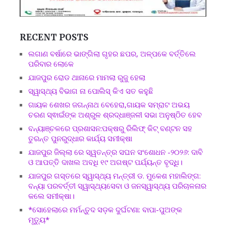
RECENT POSTS
ଲଗାଣ ବର୍ଷାରେ ଭାଙ୍ଗିଲା ଗୃହର ଛପର, ଅଳ୍ପକେ ବର୍ତ୍ତିଲେ
ପରିବାର ଲୋକେ
ଯାଜପୁର ରୋଡ ଥାନାରେ ମାମଲା ରୁଜୁ ହେଲା
ସ୍ୱାସ୍ଥ୍ୟ ବିଭାଗ ନା ପୋଲିସ୍ କିଏ ସତ କହୁଛି
ଗାୟକ ଶେଖର ଜଗନ୍ନାଥ ବେହେରା,ଗାୟକ ସମ୍ରାଟ ଅଭୟ
ଚରଣ ସ୍ଵାଇଁଙ୍କ ଅଶ୍ରୁଳ ଶ୍ରଦ୍ଧାଞ୍ଜଳୀ ସଭା ଅନୁଷ୍ଠିତ ହେବ
ବନ୍ୟାଞ୍ଚଳରେ ପ୍ରଶାସନ:ପକ୍ଷରୁ ରିଲିଫ୍ କିଟ୍ ବଣ୍ଟନ ସହ
ତୁରନ୍ତ ପୁନରୁଦ୍ଧାର କାର୍ଯ୍ୟ ସମୀକ୍ଷା
ଯାଜପୁର ଜିଲ୍ଲା ରେ ସ୍ୱତନ୍ତ୍ର ସଘନ ସଂଶୋଧନ -୨୦୨୬: ଦାବି
ଓ ଆପତ୍ତି ଦାଖଲ ଅବଧି ୧୯ ଅଗଷ୍ଟ ପର୍ଯ୍ୟନ୍ତ ବୃଦ୍ଧି।
ଯାଜପୁର ଗସ୍ତରେ ସ୍ୱାସ୍ଥ୍ୟ ମନ୍ତ୍ରୀ ଡ. ମୁକେଶ ମହାଲିଙ୍ଗ:
ବନ୍ୟା ପରବର୍ତ୍ତୀ ସ୍ୱାସ୍ଥ୍ୟସେବା ଓ ଜନସ୍ୱାସ୍ଥ୍ୟ ପରିଚାଳନାର
କଲେ ସମୀକ୍ଷା।
*ସୋହେଲାରେ ମର୍ମନ୍ତୁଦ ସଡ଼କ ଦୁର୍ଘଟଣା: ବାପା-ପୁଅଙ୍କ
ମୃତ୍ୟୁ*