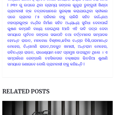
l ୬୩୨ ରୁ ଉପରେ ଥିବା ଗ୍ରାମ୍ୟ ଜଙ୍ଗଲ ଭୁଗୁରା ଡୁଙ୍ଗୁରୀ ଖିଣ୍ଡା
ଗ୍ରାମବାସୀ ଙ୍କ ତତ୍ବାବଧାନରେ ସୁରକ୍ଷା କରାଯାଉଥିବା ସ୍ବୀକାର
ପରେ ଗ୍ରାମର ୮୫ ପରିବାର ଙ୍କୁ ଚାକିରି ସହିତ ଜର୍ଗନ୍ନାଥ
ମହାପ୍ରଭୁଙ୍କ ମନ୍ଦିର ନିର୍ମାଣ ସହିତ ଅନ୍ୟାନ୍ୟ ସୁବିଧା ଦେବାପାଇଁ
ଭୁଷଣ କମ୍ପାନି ବାଧ୍ୟ ହୋଇଥିଲା lଆଜି ଏହି ଦାବି ପତ୍ର ଦେବା
ସମୟରେ ପୂର୍ବତନ ଜଙ୍ଗଲ ସଭାପତି ତଥା ବର୍ତ୍ତମାନର ସମ୍ପାଦକ
ହେମନ୍ତ ରାଉତ, ମନବୋଧ ବିଶ୍ଵାଳ,ଛବିଲ ଚନ୍ଦ୍ର ବିଶି,ପରମାନନ୍ଦ
ମେହେର, ଚିନ୍ତାମଣି ରାଉତ,ଅବଧୁତ ଖମାରୀ, ଅନ୍ତରାମ ମେହେର,
ରବିଚନ୍ଦ୍ର ରାଉତ, ରାଧେଶ୍ୟାମ ସେଟ ପ୍ରମୁଖ ଉପସ୍ଥିତ ଥିଲେ । ଏ
ସମ୍ପର୍କରେ ରେଙ୍ଗାଲି ତହସିଲଦାର ତକ୍ଷରାଜ ଭିତରିଆ ଶୁଣାଣି
ସମୟରେ ଜଣାଇବେ ବୋଲି ଗ୍ରାମବାସୀ ଙ୍କୁ କହିଛନ୍ତି l
RELATED POSTS