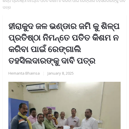
ଶିଳ୍ପ ପ୍ରତିଷ୍ଠା ନିମନ୍ତେ ପତିତ କିଶମ ନ କରିବା ପାଇଁ ରେଙ୍ଗାଲି ତହସିଲଦାରଙ୍କୁ ଦାବି
ପତ୍ର
ହୀରାକୁଦ ଜଳ ଭଣ୍ଡାର ଜମି କୁ ଶିଳ୍ପ
ପ୍ରତିଷ୍ଠା ନିମନ୍ତେ ପତିତ କିଶମ ନ
କରିବା ପାଇଁ ରେଙ୍ଗାଲି
ତହସିଲଦାରଙ୍କୁ ଦାବି ପତ୍ର
Hemanta Bhainsa
|
January 8, 2025