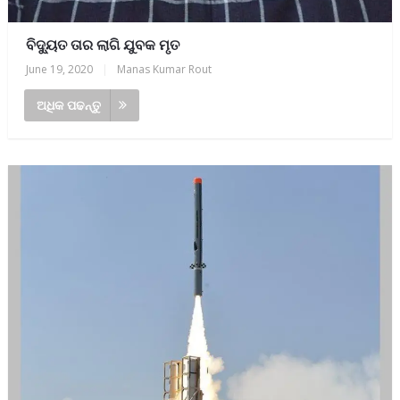
ବିଦ୍ୟୁତ ତାର ଲାଗି ଯୁବକ ମୃତ
June 19, 2020
|
Manas Kumar Rout
ଅଧିକ ପଢନ୍ତୁ