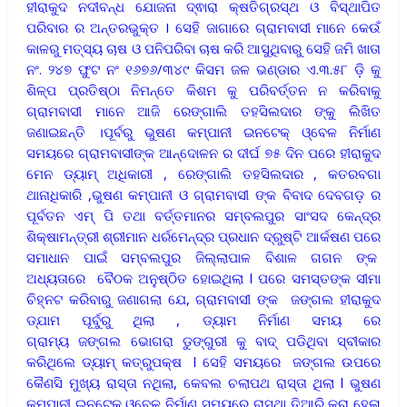
ହୀରାକୁଦ ନଦୀବନ୍ଧ ଯୋଜନା ଦ୍ଵାରା କ୍ଷତିଗ୍ରସ୍ଥ ଓ ବିସ୍ଥାପିତ
ପରିବାର ର ଅନ୍ତରଭୁକ୍ତ I ସେହି ଜାଗାରେ ଗ୍ରାମବାସୀ ମାନେ କେଉଁ
କାଳରୁ ମତ୍ସ୍ୟ ଚାଷ ଓ ପନିପରିବା ଚାଷ କରି ଆସୁଥିବାରୁ ସେହି ଜମି ଖାତା
ନଂ. ୨୪୭ ଫୁଟ ନଂ ୧୬୭୬/୩୪୯ କିସମ ଜଳ ଭଣ୍ଡାର ଏ.୩.୫୮ ଡ଼ି କୁ
ଶିଳ୍ପ ପ୍ରତିଷ୍ଠା ନିମନ୍ତେ କିଶମ କୁ ପରିବର୍ତ୍ତନ ନ କରିବାକୁ
ଗ୍ରାମବାସୀ ମାନେ ଆଜି ରେଙ୍ଗାଲି ତହସିଲଦାର ଙ୍କୁ ଲିଖିତ
ଜଣାଇଛନ୍ତି ।ପୂର୍ବରୁ ଭୁଷଣ କମ୍ପାନୀ ଇନଟେକ୍ ଓ୍ବେଳ ନିର୍ମାଣ
ସମୟରେ ଗ୍ରାମବାସୀଙ୍କ ଆନ୍ଦୋଳନ ର ଦୀର୍ଘ ୭୫ ଦିନ ପରେ ହୀରାକୁଦ
ମେନ ଡ୍ୟାମ୍ ଅଧିକାରୀ , ରେଙ୍ଗାଲି ତହସିଲଦାର , କତରବଗା
ଥାନାଧିକାରି ,ଭୁଷଣ କମ୍ପାନୀ ଓ ଗ୍ରାମବାସୀ ଙ୍କ ବିବାଦ ଦେବଗଡ଼ ର
ପୂର୍ବତନ ଏମ୍ ପି ତଥା ବର୍ତ୍ତମାନର ସମ୍ବଲପୁର ସାଂସଦ କେନ୍ଦ୍ର
ଶିକ୍ଷାମନ୍ତ୍ରୀ ଶ୍ରୀମାନ ଧର୍ରମେନ୍ଦ୍ର ପ୍ରଧାନ ଦ୍ରୁଷ୍ଟି ଆର୍କଷଣ ପରେ
ସମାଧାନ ପାଇଁ ସମ୍ବଲପୁର ଜିଲ୍ଲାପାଳ ବିଶାଳ ଗଗନ ଙ୍କ
ଅଧ୍ୟତାରେ ବୈଠକ ଅନୁଷ୍ଠିତ ହୋଇଥିଲା l ପରେ ସମସ୍ତଙ୍କ ସୀମା
ଚିହ୍ନଟ କରିବାରୁ ଜଣାଗଲା ଯେ, ଗ୍ରାମବାସୀ ଙ୍କ ଜଙ୍ଗଲ ହୀରାକୁଦ
ଡ୍ଯାମ ପୂର୍ବୁରୁ ଥିଲା , ଡ୍ୟାମ ନିର୍ମାଣ ସମୟ ରେ
ଗ୍ରାମ୍ୟ ଜଙ୍ଗଲ ଭୋଗରା ଡୁଙ୍ଗୁରୀ କୁ ବାଦ୍ ପଡିଥିବା ସ୍ବୀକାର
କରିଥିଲେ ଡ୍ୟାମ୍ କତ୍ରୁପକ୍ଷ l ସେହି ସମୟରେ ଜଙ୍ଗଲ ଉପରେ
କୈଣସି ମୁଖ୍ୟ ରାସ୍ତା ନଥିଲା, କେବଲ ଚଲାପଥ ରାସ୍ତା ଥିଲା l ଭୁଷଣ
କମ୍ପାନୀ ଇନଟେକ୍ ଓ୍ବେଳ ନିର୍ମାଣ ସମୟରେ ରାସ୍ଥା ତିଆରି କରା ହେଳା