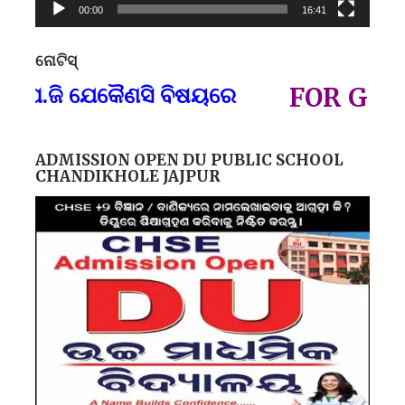
00:00
16:41
ନୋଟିସ୍
ପ୍
ଜି ଯେକୈଣସି ବିଷୟରେ
FOR GOVT AN
ADMISSION OPEN DU PUBLIC SCHOOL
CHANDIKHOLE JAJPUR