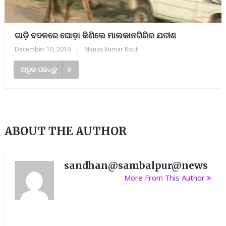
ଗାଡ଼ି ବଦଳରେ ଘୋଡ଼ା କିଣିଲେ ମାଲକାନଗିରିର ଯତୀଶ
December 10, 2019
|
Manas Kumar Rout
ଅଧିକ ପଢନ୍ତୁ
ABOUT THE AUTHOR
sandhan@sambalpur@news
More From This Author