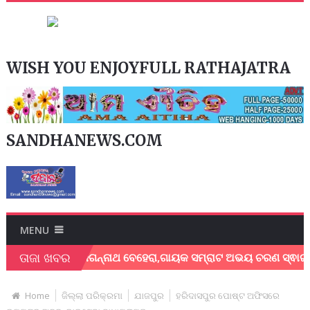
WISH YOU ENJOYFULL RATHAJATRA
SANDHANEWS.COM
MENU
ତାଜା ଖବର
ୟକ ଶେଖର ଜଗନ୍ନାଥ ବେହେରା,ଗାୟକ ସମ୍ରାଟ ଅଭୟ ଚରଣ ସ୍ଵାଇଁଙ୍କ ଅଶ୍ର
Home
ଜିଲ୍ଲା ପରିକ୍ରମା
ଯାଜପୁର
ହରିଦାସପୁର ପୋଷ୍ଟ ଅଫିସରେ