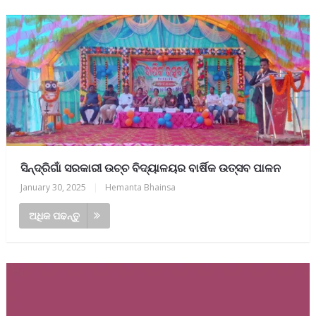
ସିନ୍ଦ୍ରିଗାଁ ସରକାରୀ ଉଚ୍ଚ ବିଦ୍ୟାଳୟର ବାର୍ଷିକ ଉତ୍ସବ ପାଳନ
January 30, 2025
|
Hemanta Bhainsa
ଅଧିକ ପଢନ୍ତୁ