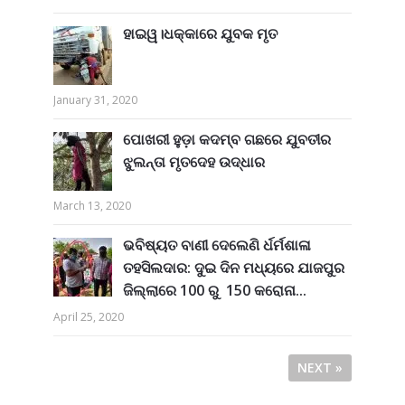
ହାଇୱ।ଧକ୍କାରେ ଯୁବକ ମୃତ
January 31, 2020
ପୋଖରୀ ହୁଡ଼ା କଦମ୍ବ ଗଛରେ ଯୁବତୀର
ଝୁଲନ୍ତା ମୃତଦେହ ଉଦ୍ଧାର
March 13, 2020
ଭବିଷ୍ୟତ ବାଣୀ ଦେଲେଣି ର୍ଧର୍ମଶାଳା
ତହସିଲଦାର: ଦୁଇ ଦିନ ମଧ୍ୟରେ ଯାଜପୁର
ଜିଲ୍ଲାରେ 100 ରୁ 150 କରୋନା...
April 25, 2020
NEXT »