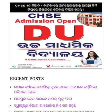
RECENT POSTS
ଲଗାଣ ବର୍ଷାରେ ଭାଙ୍ଗିଲା ଗୃହର ଛପର, ଅଳ୍ପକେ ବର୍ତ୍ତିଲେ
ପରିବାର ଲୋକେ
ଯାଜପୁର ରୋଡ ଥାନାରେ ମାମଲା ରୁଜୁ ହେଲା
ସ୍ୱାସ୍ଥ୍ୟ ବିଭାଗ ନା ପୋଲିସ୍ କିଏ ସତ କହୁଛି
ଗାୟକ ଶେଖର ଜଗନ୍ନାଥ ବେହେରା,ଗାୟକ ସମ୍ରାଟ ଅଭୟ