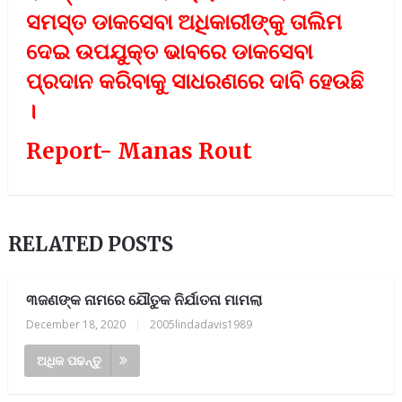
ସମସ୍ତ ଡାକସେବା ଅଧିକାରୀଙ୍କୁ ତାଲିମ
ଦେଇ ଉପଯୁକ୍ତ ଭାବରେ ଡାକସେବା
ପ୍ରଦାନ କରିବାକୁ ସାଧରଣରେ ଦାବି ହେଉଛି
।
Report- Manas Rout
RELATED POSTS
୩ଜଣଙ୍କ ନାମରେ ଯୌତୁକ ନିର୍ଯାତନା ମାମଲା
December 18, 2020
|
2005lindadavis1989
ଅଧିକ ପଢନ୍ତୁ