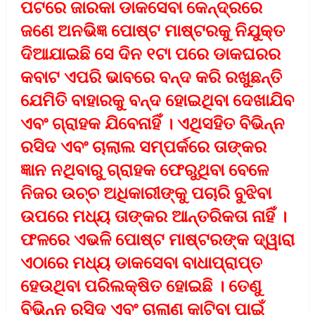
ପଟରେ ଜାରକା ଡାକସେବା କେନ୍ଦ୍ରରେ
ଜଣେ ଅନଭିଜ୍ଞ ପୋଷ୍ଟ ମାଷ୍ଟରକୁ ନିଯୁକ୍ତ
ଦିଆଯାଇଛି ସେ ଦିନ ୧ଟା ପରେ ଡାକଘରର
କବାଟ ଏପରି ଭାବରେ ବନ୍ଦ କରି ରଖୁଛନ୍ତି
ଯେମିତି ବାହାରକୁ ବନ୍ଦ ହୋଇଥିବା ଦେଖାଯିବ
ଏବଂ ଗ୍ରାହକ ଯିବେନାହିଁ । ଏଥିସହିତ ବିଭିନ୍ନ
ରସିଦ ଏବଂ ଚାଲାଲ ସମ୍ପର୍କରେ ତାଙ୍କର
ଜ୍ଞାନ ନଥିବାରୁ ଗ୍ରାହକ ଫେରୁଥିବା ବେଳେ
ନିଜର ଉଚ୍ଚ ଅଧିକାରୀଙ୍କୁ ପଚାରି ବୁଝିବା
ଉପରେ ମଧ୍ୟ ତାଙ୍କର ଆନ୍ତରିକତା ନାହିଁ ।
ଫଳରେ ଏଭଳି ପୋଷ୍ଟ ମାଷ୍ଟରଙ୍କ ଦ୍ୱାରା
ଏଠାରେ ମଧ୍ୟ ଡାକସେବା ବାଧାପ୍ରାପ୍ତ
ହେଉଥିବା ପରିଲକ୍ଷିତ ହୋଇଛି । ତେଣୁ
ବିଭିନ୍ନ ରସିଦ ଏବଂ ଚାଲାଣ କାଟିବା ପାଇଁ