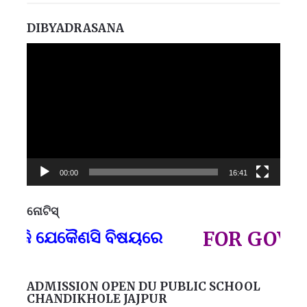
DIBYADRASANA
Video
Player
00:00
16:41
ନୋଟିସ୍
ପ୍
ି ଯେକୈଣସି ବିଷୟରେ
FOR GOVT AND
ADMISSION OPEN DU PUBLIC SCHOOL
CHANDIKHOLE JAJPUR