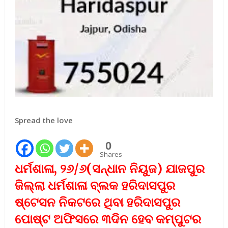
Spread the love
0
Shares
ଧର୍ମଶାଳା, ୨୬/୬(ସନ୍ଧାନ ନିୟୁଜ) ଯାଜପୁର
ଜିଲ୍ଲା ଧର୍ମଶାଳା ବ୍ଲକ ହରିଦାସପୁର
ଷ୍ଟେସନ ନିକଟରେ ଥିବା ହରିଦାସପୁର
ପୋଷ୍ଟ ଅଫିସରେ ୩ଦିନ ହେବ କମ୍ପୁଟର