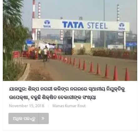
ଯାଜପୁର: ଶିଳ୍ପ ନଗରୀ କଳିଙ୍ଗ ନଗରରେ ସ୍ଥାନୀୟ ନିଯୁକ୍ତିକୁ
ଉପେକ୍ଷା, ବଢୁଛି ଶିକ୍ଷିତ ବେକାରୀଙ୍କ ସଂଖ୍ୟା
November 15, 2018
|
Manas Kumar Rout
ଅଧିକ ପଢନ୍ତୁ