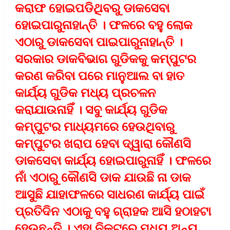
କରାଫ ହୋଇପଡିଥିବରୁ ଡାକସେବା
ହୋଇପାରୁନାହାନ୍ତି । ଫଳରେ ବହୁ ଲୋକ
ଏଠାରୁ ଡାକସେବା ପାଇପାରୁନାହାନ୍ତି ।
ସରକାର ଡାକବିଭାଗ ଗୁଡିକକୁ କମ୍ପୁଟର
କରଣ କରିବା ପରେ ମାନୁଆଲ ବା ହାତ
କାର୍ଯ୍ୟ ଗୁଡିକ ମଧ୍ୟ ପ୍ରଚଳନ
କରାଯାଉନାହିଁ । ସବୁ କାର୍ଯ୍ୟ ଗୁଡିକ
କମ୍ପୁଟର ମାଧ୍ୟମରେ ହେଉଥିବାରୁ
କମ୍ପୁଟର ଖରାପ ହେବା ଦ୍ୱାରା କୌଣସି
ଡାକସେବା କାର୍ଯ୍ୟ ହୋଇପାରୁନାହିଁ । ଫଳରେ
ନାଁ ଏଠାରୁ କୌଣସି ଡାକ ଯାଉଛି ନା ଡାକ
ଆସୁଛି ଯାହାଫଳରେ ସାଧରଣ କାର୍ଯ୍ୟ ପାଇଁ
ପ୍ରତିଦିନ ଏଠାକୁ ବହୁ ଗ୍ରାହକ ଆସି ହଠାହଟା
ହେଉଛନ୍ତି । ଏହା ନିକଟରେ ମଧ୍ୟ ଅନ୍ୟ