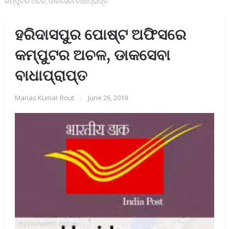
କମ୍ପୁଟର ଅଚଳ, ଡାକସେବା ବାଧାପ୍ରାପ୍ତ
ହରିଦାସପୁର ପୋଷ୍ଟ ଅଫିସରେ
କମ୍ପୁଟର ଅଚଳ, ଡାକସେବା
ବାଧାପ୍ରାପ୍ତ
Manas Kumar Rout
|
June 26, 2019