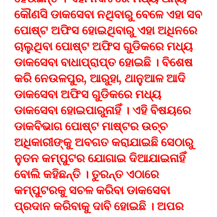
କୌଣସି ଡାକସେବା ନଥିବାରୁ ବେଳେ ଏହା ସବ
ପୋଷ୍ଟ ଅଫିସ ହୋଇଥିବାରୁ ଏହା ଅଧିନରେ
ଚାଲୁଥିବା ପୋଷ୍ଟ ଅଫିସ ଗୁଡିକରେ ମଧ୍ୟ
ଡାକସେବା ବାଧାପ୍ରାପ୍ତ ହୋଇଛି । ବିଶେଷ
କରି ନେଉଳପୁର, ଆରୁହା, ଥାନୁଆଳ ଆଦି
ଡାକସେବା ଅଫିସ ଗୁଡିକରେ ମଧ୍ୟ
ଡାକସେବା ହୋଇପାରୁନାହିଁ । ଏହି ବିଷୟରେ
ଡାକବିଭାଗ ପୋଷ୍ଟ ମାଷ୍ଟର ଉଚ୍ଚ
ଅଧିକାରୀଙ୍କୁ ଅବଗତ କରାଯାଇଛି ସେଠାରୁ
ନୁତନ କମ୍ପୁଟର ଯୋଗାଇ ଦିଆଯାଇନାହିଁ
ବୋଲି କହିଛନ୍ତି । ତୁରନ୍ତ ଏଠାରେ
କମ୍ପୁଟରକୁ ସଚଳ କରିବା ଡାକସେବା
ପ୍ରଦାନ କରିବାକୁ ଦାବି ହୋଇଛି । ଅପର