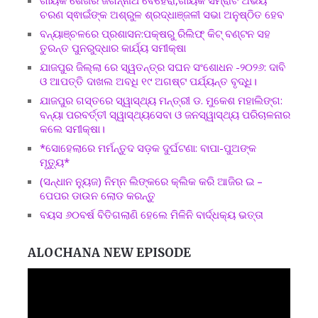
ଚରଣ ସ୍ଵାଇଁଙ୍କ ଅଶ୍ରୁଳ ଶ୍ରଦ୍ଧାଞ୍ଜଳୀ ସଭା ଅନୁଷ୍ଠିତ ହେବ
ବନ୍ୟାଞ୍ଚଳରେ ପ୍ରଶାସନ:ପକ୍ଷରୁ ରିଲିଫ୍ କିଟ୍ ବଣ୍ଟନ ସହ
ତୁରନ୍ତ ପୁନରୁଦ୍ଧାର କାର୍ଯ୍ୟ ସମୀକ୍ଷା
ଯାଜପୁର ଜିଲ୍ଲା ରେ ସ୍ୱତନ୍ତ୍ର ସଘନ ସଂଶୋଧନ -୨୦୨୬: ଦାବି
ଓ ଆପତ୍ତି ଦାଖଲ ଅବଧି ୧୯ ଅଗଷ୍ଟ ପର୍ଯ୍ୟନ୍ତ ବୃଦ୍ଧି।
ଯାଜପୁର ଗସ୍ତରେ ସ୍ୱାସ୍ଥ୍ୟ ମନ୍ତ୍ରୀ ଡ. ମୁକେଶ ମହାଲିଙ୍ଗ:
ବନ୍ୟା ପରବର୍ତ୍ତୀ ସ୍ୱାସ୍ଥ୍ୟସେବା ଓ ଜନସ୍ୱାସ୍ଥ୍ୟ ପରିଚାଳନାର
କଲେ ସମୀକ୍ଷା।
*ସୋହେଲାରେ ମର୍ମନ୍ତୁଦ ସଡ଼କ ଦୁର୍ଘଟଣା: ବାପା-ପୁଅଙ୍କ
ମୃତ୍ୟୁ*
(ସନ୍ଧାନ ନ୍ୟୁଜ) ନିମ୍ନ ଲିଙ୍କରେ କ୍ଲିକ କରି ଆଜିର ଇ –
ପେପର ଡାଉନ ଲୋଡ କରନ୍ତୁ
ବୟସ ୬୦ବର୍ଷ ବିତିଗଲାଣି ହେଲେ ମିଳିନି ବାର୍ଦ୍ଧକ୍ୟ ଭତ୍ତା
ALOCHANA NEW EPISODE
Video
Player