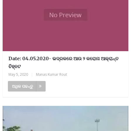
Date: 04.05.2020- ଭଦ୍ରକରେ ଆଉ ୨ କରୋନା ଆକ୍ରାନ୍ତ
ଚିହ୍ନଟ
May 5, 2020
|
Manas Kumar Rout
ଅଧିକ ପଢନ୍ତୁ