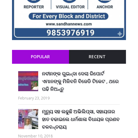
POPULAR
RECENT
ନବୀନଙ୍କ ଗୁଇନ୍ଦା ଦେଲା ରିପୋର୍ଟ
ଏମାନଙ୍କୁ ମିଳିବନି ବିଜେଡି ଟିକେଟ , ଥରେ
ପଢି ନିଅନ୍ତୁ
February 23, 2019
ମୃତ୍ୟୁ ସହ ଲଢୁଛି ଅଭିଲିପ୍ସା, ସହାୟତାର
ହାତ ବଢାଇଲେ ଧର୍ମଶାଳା ବିଧାୟକ ପ୍ରଣବ
ବଳବନ୍ତରାୟ
November 10, 2018