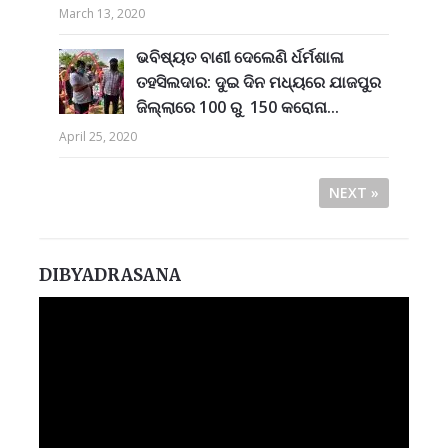
March 13, 2020
ଭବିଷ୍ୟତ ବାଣୀ ଦେଲେଣି ର୍ଧର୍ମଶାଳା
ତହସିଲଦାର: ଦୁଇ ଦିନ ମଧ୍ୟରେ ଯାଜପୁର
ଜିଲ୍ଲାରେ 100 ରୁ 150 କରୋନା...
April 25, 2020
NEXT »
DIBYADRASANA
Video
Player