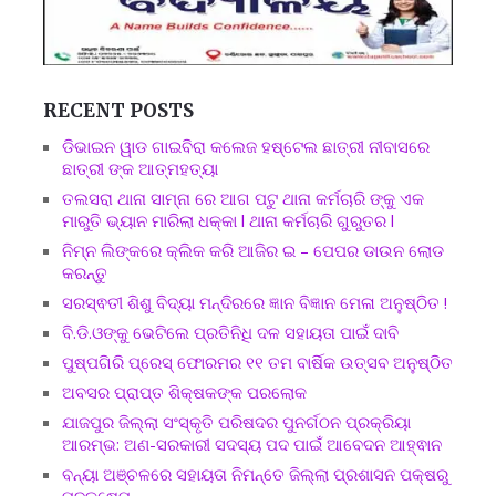
RECENT POSTS
ଡିଭାଇନ ୱାଡ ଗାଇବିରା କଲେଜ ହଷ୍ଟେଲ ଛାତ୍ରୀ ନୀବାସରେ
ଛାତ୍ରୀ ଙ୍କ ଆତ୍ମହତ୍ୟା
ତଲସରା ଥାନା ସାମ୍ନା ରେ ଆଗ ପଟୁ ଥାନା କର୍ମଚାରି ଙ୍କୁ ଏକ
ମାରୁତି ଭ୍ୟାନ ମାରିଲା ଧକ୍କା l ଥାନା କର୍ମଚାରି ଗୁରୁତର l
ନିମ୍ନ ଲିଙ୍କରେ କ୍ଲିକ କରି ଆଜିର ଇ – ପେପର ଡାଉନ ଲୋଡ
କରନ୍ତୁ
ସରସ୍ଵତୀ ଶିଶୁ ବିଦ୍ୟା ମନ୍ଦିରରେ ଜ୍ଞାନ ବିଜ୍ଞାନ ମେଳା ଅନୁଷ୍ଠିତ !
ବି.ଡି.ଓଙ୍କୁ ଭେଟିଲେ ପ୍ରତିନିଧି ଦଳ ସହାୟତା ପାଇଁ ଦାବି
ପୁଷ୍ପଗିରି ପ୍ରେସ୍ ଫୋରମର ୧୧ ତମ ବାର୍ଷିକ ଉତ୍ସବ ଅନୁଷ୍ଠିତ
ଅବସର ପ୍ରାପ୍ତ ଶିକ୍ଷକଙ୍କ ପରଲୋକ
ଯାଜପୁର ଜିଲ୍ଲା ସଂସ୍କୃତି ପରିଷଦର ପୁନର୍ଗଠନ ପ୍ରକ୍ରିୟା
ଆରମ୍ଭ: ଅଣ-ସରକାରୀ ସଦସ୍ୟ ପଦ ପାଇଁ ଆବେଦନ ଆହ୍ଵାନ
ବନ୍ୟା ଅଞ୍ଚଳରେ ସହାୟତା ନିମନ୍ତେ ଜିଲ୍ଲା ପ୍ରଶାସନ ପକ୍ଷରୁ