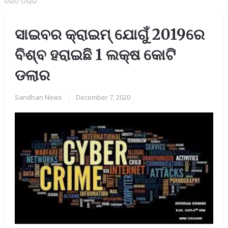
କୋଟି ଡଲାର
ସାଇବର କ୍ରାଇମ୍ ଯୋଗୁଁ 2019ରେ
ବିଶ୍ବ ହରାଇଛି 1 ଲକ୍ଷ କୋଟି
ଡଲାର
Sandhan News
|
December 7, 2020