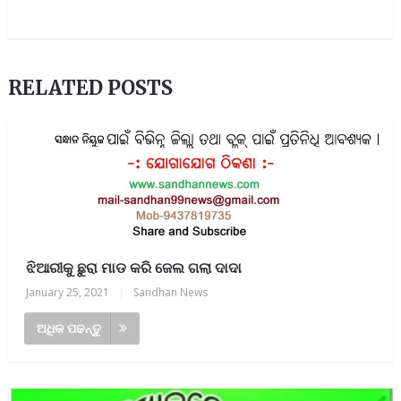
RELATED POSTS
ଝିଆରୀକୁ ଛୁରା ମାଡ କରି ଜେଲ ଗଲା ଦାଦା
January 25, 2021
|
Sandhan News
ଅଧିକ ପଢନ୍ତୁ