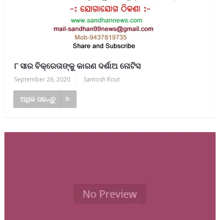
୮ ସାର ବିକ୍ରେତାଙ୍କୁ କାରଣ ଦର୍ଶାଅ ନୋଟିସ
September 26, 2020
|
Santosh Rout
ଅଧିକ ପଢନ୍ତୁ