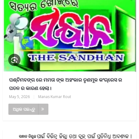
ପଶ୍ଚିମବଙ୍ଗ ରେ ମମତା ଙ୍କ ଅହଂକାର ତୃଣମୂଳ କଂଗ୍ରେସ ର
ପତନ ର କାରଣ ହେଲା।
May 5, 2026
|
Manas Kumar Rout
ଅଧିକ ପଢନ୍ତୁ