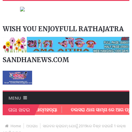
WISH YOU ENJOYFULL RATHAJATRA
SANDHANEWS.COM
MENU
ତାଜା ଖବର
ଛାତ୍ରୀ ଙ୍କ ଆତ୍ମହତ୍ୟା
ତଲସରା ଥାନା ସାମ୍ନା ରେ ଆଗ ପଟୁ ଥାନା କର୍
Home
ଅପରାଧ
ସାଇବର କ୍ରାଇମ୍ ଯୋଗୁଁ 2019ରେ ବିଶ୍ବ ହରାଇଛି 1 ଲକ୍ଷ