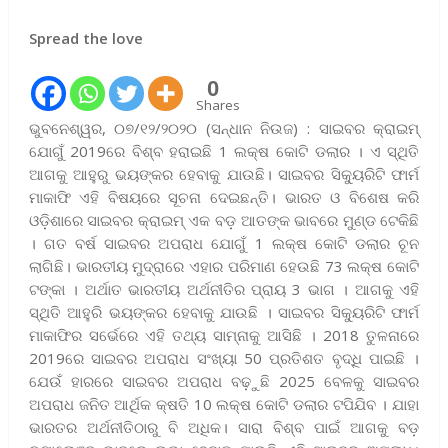
Spread the love
0
Shares
ଭୁବନେଶ୍ୱର, ୦୭/୧୨/୨୦୨୦ (ସନ୍ଧାନ ନିଉଜ) : ସାଇବର କ୍ରାଇମ୍
ଯୋଗୁଁ 2019ରେ ବିଶ୍ବ ହରାଇଛି 1 ଲକ୍ଷ କୋଟି ଡଲାର । ଏ ସ୍ଥିତି
ଆଗକୁ ଆହୁରୁ ଭୟଙ୍କର ହେବାକୁ ଯାଉଛି। ସାଇବର ସିକ୍ୟୁରିଟି ଫାର୍ମ
ମାକାଫି ଏହି ବିଷୟରେ ସୂଚନା ଦେଇଛନ୍ତି। ଭାରତ ଓ ବିଶେଷ କରି
ଓଡ଼ିଶାରେ ସାଇବର କ୍ରାଇମ୍ ଏକ ବଡ଼ ଆତଙ୍କ ଭାବରେ ମୁଣ୍ଡ ଟେକିଛି
। ଗତ ବର୍ଷ ସାଇବର ଅପରାଧ ଯୋଗୁଁ 1 ଲକ୍ଷ କୋଟି ଡଲାର ଚୂନ
ଲାଗିଛି। ଭାରତୀୟ ମୁଦ୍ରାରେ ଏହାର ପରିମାଣ ହେଉଛି 73 ଲକ୍ଷ କୋଟି
ଟଙ୍କା । ଅର୍ଥାତ ଭାରତୀୟ ଅର୍ଥନୀତିର ପ୍ରାୟ 3 ଭାଗ । ଆଗକୁ ଏହି
ସ୍ଥିତି ଆହୁରି ଭୟଙ୍କର ହେବାକୁ ଯାଉଛି । ସାଇବର ସିକ୍ୟୁରିଟି ଫାର୍ମ
ମାକାଫିର ସର୍ଭେରେ ଏହି ତଥ୍ୟ ସାମ୍ନାକୁ ଆସିଛି । 2018 ତୁଳନାରେ
2019ରେ ସାଇବର ଅପରାଧ ସଂଖ୍ୟା 50 ପ୍ରତିଶତ ବୃଦ୍ଧି ପାଇଛି ।
ଯେଉଁ ହାରରେ ସାଇବର ଅପରାଧ ବଢ଼ୁଛି 2025 ବେଳକୁ ସାଇବର
ଅପରାଧ ଜନିତ ଆର୍ଥିକ କ୍ଷତି 10 ଲକ୍ଷ କୋଟି ଡଲାର ଟପିଯିବ । ଯାହା
ଭାରତର ଅର୍ଥନୀତିଠାରୁ ବି ଅଧିକ। ସାରା ବିଶ୍ବ ପାଇଁ ଆଗକୁ ବଡ଼