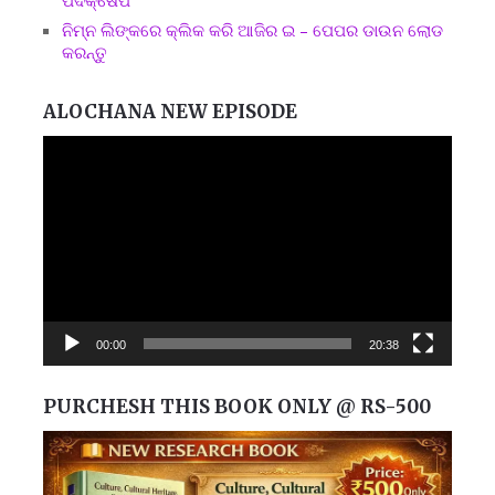
ପଦକ୍ଷେପ
ନିମ୍ନ ଲିଙ୍କରେ କ୍ଲିକ କରି ଆଜିର ଇ – ପେପର ଡାଉନ ଲୋଡ
କରନ୍ତୁ
ALOCHANA NEW EPISODE
Video
Player
00:00
20:38
PURCHESH THIS BOOK ONLY @ RS-500