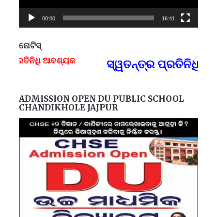
00:00
16:41
ନୋଟିସ୍
ତିନିଧି ଆବଶ୍ୟକ
ସ୍ୱତନ୍ତ୍ର ପ୍ରତିନିଧି ଆବ
F
ADMISSION OPEN DU PUBLIC SCHOOL
CHANDIKHOLE JAJPUR