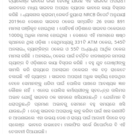
ଚ୍ୟାଲେଞ୍ଜ ଭାବରେ ଉଭା ହେବାକୁ ଯାଉଛି ଏହି ସାଇବର ଅପରାଧ।
ଭାରତରେ ମଧ୍ୟ ସାଇବର ଅପରାଧ ବ୍ୟାପକ ଭାବରେ କାୟା ବିସ୍ତାର
କରିଛି । ନ୍ୟାସନାଲ କ୍ରାଇମ୍ ରେକର୍ଡ ବ୍ୟୁରୋ NRCB ରିପେର୍ଟ ଅନୁଯାୟୀ
2019ରେ ଦେଶରେ ସାଇବର ଠକେଇ ସମ୍ପର୍କିତ 26 ହଜାର 891
ମାମଲା ପଞ୍ଜିକୃତ ହୋଇଥିଲା । ସେହିବର୍ଷ ଓଡ଼ିଶାରେ ସାଇବର ଠକେଇରେ
1000ରୁ ଅଧିକା ମାମଲା ହୋଇଥିଲା । ଦେଶରେ ଏହି ମାମଲାରେ ଷଷ୍ଠ
ସ୍ଥାନରେ ଥିଲା ଓଡ଼ିଶା । ସେଥିମଧ୍ୟରୁ 331ଟି ATM ଠକେଇ, 545ଟି
ଅନଲାଇନ୍ ବ୍ୟାଙ୍କିଙ୍ଗ ଠକେଇ ଓ 55ଟି ଅନ୍ୟାନ୍ୟ ଆର୍ଥିକ ଠକେଇ
ମାମଲା ରହିଛି । ଅନଲାଇନ୍ ଠକେଇ ପାଇଁ ଚର୍ଚ୍ଚିତ ଝାଡଖଣ୍ଡର ଜମତାରା
ଗ୍ୟାଙ୍ଗ ବି ଓଡ଼ିଶାରେ କାୟା ବିସ୍ତାର କରିଛି । ବହୁ ଯୁବ ଗୋଷ୍ଠୀଙ୍କୁ
ସାମଲି କରି ରାଜ୍ୟରେ ଅନଲାଇନ ଠକେଇର ଏକ ବଡ଼ ରାକେଟେ
ଚଳାଇଛି ଏହି ଗ୍ୟାଙ୍ଗ । ସାଇବର ଅପରାଧୀ ଅଧିକ ସକ୍ରିୟ ହେଉଥିବା
ବେଳେ ସେମାନଙ୍କୁ ଧରିବା ପାଇଁ ପୋଲିସ ପାଖରେ ଆବଶ୍ୟକ ଜ୍ଞାନ
କୌଶଳ ନାହିଁ । ଏନେଇ ପୋଲିସ କର୍ମାଚାରୀଙ୍କୁ ସ୍ବତନ୍ତ୍ର ତାଲିମର
ଅଭାବ ଯୋଗୁଁ ସାଇବର ଠକ ସହଜରେ ଖସିଯାଉଛନ୍ତି । ଯେଉଁମାନ ବି
ଧରାପଡୁଛନ୍ତି ପ୍ରମାଣ ଅଭାବରୁ ସେମାନେ ବହୁ ସମୟରେ ଖସି
ଯାଉଛନ୍ତି । ତେଣୁ ସାଇବର ଅପରାଧକୁ କାବୁ କରିବା ପାଇଁ ଖାସ ରଣନୀତି
ନ ଆପଣାଇଲେ ଏହା ଉଭୟ ଦେଶ ଓ ରାଜ୍ୟ ପାଇଁ ଆଗାମୀ ଦିନରେ ବଡ଼
ଚାଲେଞ୍ଜ ଭାବରେ ଉଭାହେବ। ମାକାଫିର ସର୍ଭେ ରିପୋର୍ଟରେ ବି ଏହି
ଚେତାବନୀ ଦିଆଯାଇଛି।