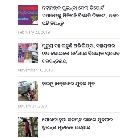
ନବୀନଙ୍କ ଗୁଇନ୍ଦା ଦେଲା ରିପୋର୍ଟ
ଏମାନଙ୍କୁ ମିଳିବନି ବିଜେଡି ଟିକେଟ , ଥରେ
ପଢି ନିଅନ୍ତୁ
February 23, 2019
ମୃତ୍ୟୁ ସହ ଲଢୁଛି ଅଭିଲିପ୍ସା, ସହାୟତାର
ହାତ ବଢାଇଲେ ଧର୍ମଶାଳା ବିଧାୟକ ପ୍ରଣବ
ବଳବନ୍ତରାୟ
November 10, 2018
ହାଇୱ।ଧକ୍କାରେ ଯୁବକ ମୃତ
January 31, 2020
ପୋଖରୀ ହୁଡ଼ା କଦମ୍ବ ଗଛରେ ଯୁବତୀର
ଝୁଲନ୍ତା ମୃତଦେହ ଉଦ୍ଧାର