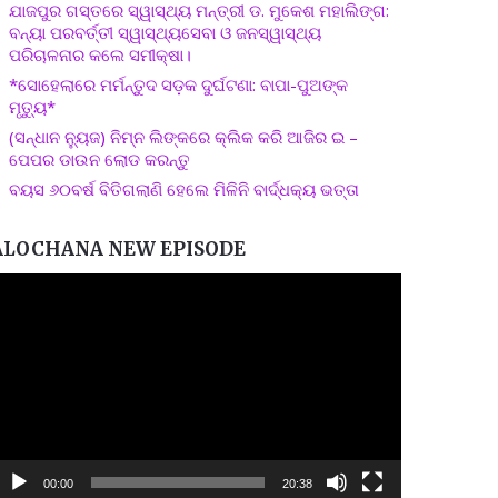
ଯାଜପୁର ଗସ୍ତରେ ସ୍ୱାସ୍ଥ୍ୟ ମନ୍ତ୍ରୀ ଡ. ମୁକେଶ ମହାଲିଙ୍ଗ:
ବନ୍ୟା ପରବର୍ତ୍ତୀ ସ୍ୱାସ୍ଥ୍ୟସେବା ଓ ଜନସ୍ୱାସ୍ଥ୍ୟ
ପରିଚାଳନାର କଲେ ସମୀକ୍ଷା।
*ସୋହେଲାରେ ମର୍ମନ୍ତୁଦ ସଡ଼କ ଦୁର୍ଘଟଣା: ବାପା-ପୁଅଙ୍କ
ମୃତ୍ୟୁ*
(ସନ୍ଧାନ ନ୍ୟୁଜ) ନିମ୍ନ ଲିଙ୍କରେ କ୍ଲିକ କରି ଆଜିର ଇ –
ପେପର ଡାଉନ ଲୋଡ କରନ୍ତୁ
ବୟସ ୬୦ବର୍ଷ ବିତିଗଲାଣି ହେଲେ ମିଳିନି ବାର୍ଦ୍ଧକ୍ୟ ଭତ୍ତା
ALOCHANA NEW EPISODE
ideo
layer
00:00
20:38