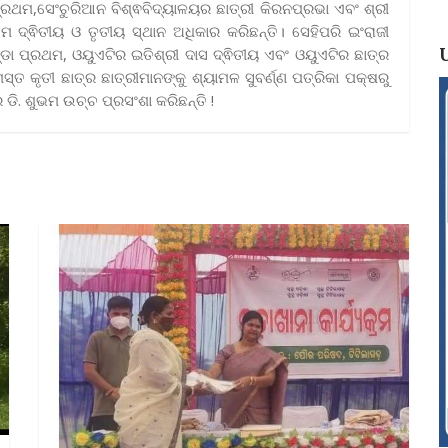
ପ୍ରଥମ,ସେଂଚୁରିଆନ ବିଶ୍ଵବିଦ୍ୟାଳୟର ଛାତ୍ରୀ କିରନପ୍ରଭା ଏବଂ ଶ୍ରୀ
େ ଦ୍ଵିତୀୟ ଓ ତୃତୀୟ ସ୍ଥାନ ଅଧିକାର କରିଛନ୍ତି। ସେହିପରି ଇଂରାଜୀ
ଡା ପ୍ରଥମ, ଓୟୁଏଟିର ଇତିଶ୍ରୀ ଦାସ ଦ୍ଵିତୀୟ ଏବଂ ଓୟୁଏଟିର ଛାତ୍ର
୍ତ କୃତୀ ଛାତ୍ର ଛାତ୍ରୀମାନଙ୍କୁ ଶ୍ୟାମଳ ସୁବର୍ଣ୍ଣ ପତ୍ରିକା ପକ୍ଷରୁ
ି. ଶୁଭମ ଉଚ୍ଚ ପ୍ରସଂଶା କରିଛନ୍ତି !