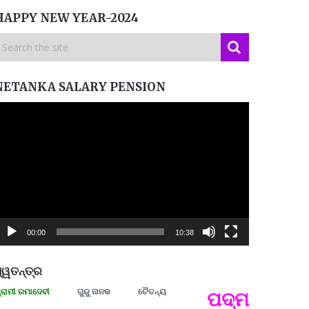
HAPPY NEW YEAR-2024
NETANKA SALARY PENSION
ideo
layer
00:00
10:38
୍ୱତନ୍ତ୍ର
ରମାଦେବୀ
ଗୁରୁ ନାନକ
ଚୈତନ୍ୟ
ପଦ୍ମଶ୍ରୀ ଜୟନ୍
ପ୍ରତ୍
Budd
ପରାଧୀ