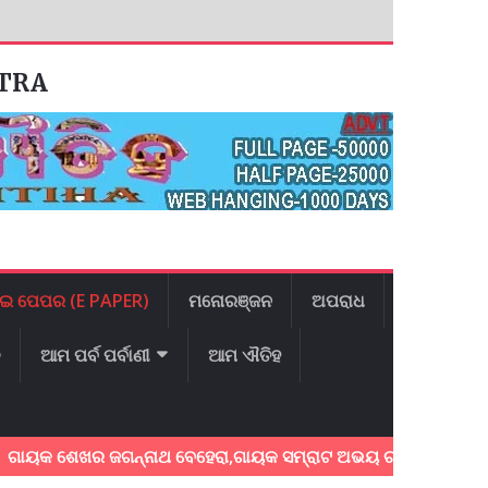
ATRA
ଇ ପେପର (E PAPER)
ମନୋରଞ୍ଜନ
ଅପରାଧ
ଳ
ଆମ ପର୍ବ ପର୍ବାଣୀ
ଆମ ଐତିହ
ଶେଖର ଜଗନ୍ନାଥ ବେହେରା,ଗାୟକ ସମ୍ରାଟ ଅଭୟ ଚରଣ ସ୍ଵାଇଁଙ୍କ ଅଶ୍ରୁଳ 