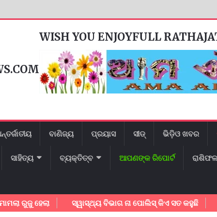
WISH YOU ENJOYFULL RATHAJ
WS.COM
ନ୍ତର୍ଜାତୀୟ
ବାଣିଜ୍ୟ
ପ୍ରୟାସ
ସୀଡ୍
ଭିଡ଼ିଓ ଖବର
ସାହିତ୍ୟ
ବ୍ୟକ୍ତିତ୍ବ
ଆପଣଙ୍କ ରିପୋର୍ଟ
ରାଶିଫ
ଜୁ ହେଲା
ସ୍ୱାସ୍ଥ୍ୟ ବିଭାଗ ନା ପୋଲିସ୍ କିଏ ସତ କହୁଛି
ଗାୟକ 