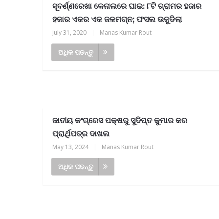
ସୂବର୍ଣ୍ଣରେଖା କେନାଲରେ ଘାଇ: ୮ଟି ଗ୍ରାମର ହଜାର
ହଜାର ଏକର ଏକ ଜଳମଗ୍ନ; ଫସଲ ଉଜୁଡିଲା
July 31, 2020
|
Manas Kumar Rout
ଅଧିକ ପଢନ୍ତୁ
ଜାତୀୟ କଂଗ୍ରେସ ପକ୍ଷରୁ ସୁଦିପ୍ତ କୁମାର କର
ପ୍ରାର୍ଥିପତ୍ର ଦାଖଲ
May 13, 2024
|
Manas Kumar Rout
ଅଧିକ ପଢନ୍ତୁ