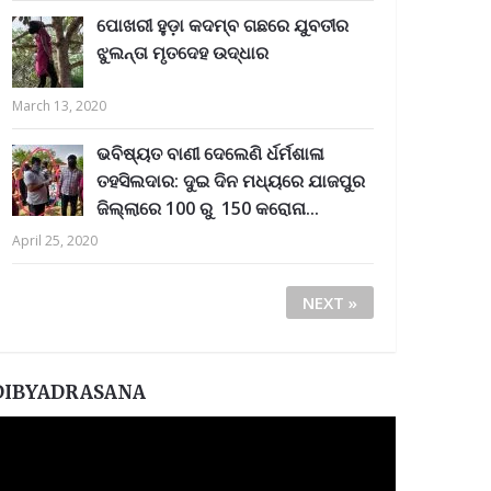
ପୋଖରୀ ହୁଡ଼ା କଦମ୍ବ ଗଛରେ ଯୁବତୀର
ଝୁଲନ୍ତା ମୃତଦେହ ଉଦ୍ଧାର
March 13, 2020
ଭବିଷ୍ୟତ ବାଣୀ ଦେଲେଣି ର୍ଧର୍ମଶାଳା
ତହସିଲଦାର: ଦୁଇ ଦିନ ମଧ୍ୟରେ ଯାଜପୁର
ଜିଲ୍ଲାରେ 100 ରୁ 150 କରୋନା...
April 25, 2020
NEXT »
DIBYADRASANA
ideo
layer