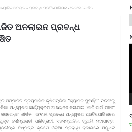
ରା ଆୟୋଜିତ ଅନଲାଇନ ପ୍ରବନ୍ଧ ପ୍ରତିଯୋଗିତାର ଫଳାଫଳ ଘୋଷିତ
ୟୋଜିତ ଅନଲାଇନ ପ୍ରବନ୍ଧ
ଷିତ
V
P
 ସମ୍ପାଦିତ ତ୍ରୟମାସିକ କୃଷିପତ୍ରିକା “ଶ୍ୟାମଳ ସୁବର୍ଣ୍ଣ” ତରଫରୁ
୍ରତିଭା ଅନ୍ୱେଷଣ କାର୍ଯ୍ୟକ୍ରମ ଆୟୋଜନ କରାଯାଇ “ମାଟି ପାଇଁ ପଦେ”
ସଷ୍ଟେନ୍ସ” ଶୀର୍ଷକ ଇଂରାଜୀ ପ୍ରବନ୍ଧ ଅନ୍ୱେଷଣ ପ୍ରତିଯୋଗିତାରେ
ସ
୍ତ ସୌମ୍ୟଶ୍ରୀ ପାଣିଗ୍ରାହୀ, ସହସମ୍ପାଦିକା ରୂପାଲି ମହାପାତ୍ର,
ମନେ ପଡନ୍ତି: ସ୍ୱାଧୀନତା ସଂଗ୍ରାମୀ 
ଣ୍ଡଳୀଙ୍କ ନିଷ୍ପତ୍ତି କ୍ରମେ ଓଡ଼ିଆ ପ୍ରବନ୍ଧ ବିଭାଗରେ ଓୟୁଏଟି