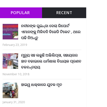
POPULAR
RECENT
ନବୀନଙ୍କ ଗୁଇନ୍ଦା ଦେଲା ରିପୋର୍ଟ
ଏମାନଙ୍କୁ ମିଳିବନି ବିଜେଡି ଟିକେଟ , ଥରେ
ପଢି ନିଅନ୍ତୁ
February 23, 2019
ମୃତ୍ୟୁ ସହ ଲଢୁଛି ଅଭିଲିପ୍ସା, ସହାୟତାର
ହାତ ବଢାଇଲେ ଧର୍ମଶାଳା ବିଧାୟକ ପ୍ରଣବ
ବଳବନ୍ତରାୟ
November 10, 2018
ହାଇୱ।ଧକ୍କାରେ ଯୁବକ ମୃତ
January 31, 2020