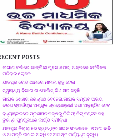
RECENT POSTS
ଲଗାଣ ବର୍ଷାରେ ଭାଙ୍ଗିଲା ଗୃହର ଛପର, ଅଳ୍ପକେ ବର୍ତ୍ତିଲେ
ପରିବାର ଲୋକେ
ଯାଜପୁର ରୋଡ ଥାନାରେ ମାମଲା ରୁଜୁ ହେଲା
ସ୍ୱାସ୍ଥ୍ୟ ବିଭାଗ ନା ପୋଲିସ୍ କିଏ ସତ କହୁଛି
ଗାୟକ ଶେଖର ଜଗନ୍ନାଥ ବେହେରା,ଗାୟକ ସମ୍ରାଟ ଅଭୟ
ଚରଣ ସ୍ଵାଇଁଙ୍କ ଅଶ୍ରୁଳ ଶ୍ରଦ୍ଧାଞ୍ଜଳୀ ସଭା ଅନୁଷ୍ଠିତ ହେବ
ବନ୍ୟାଞ୍ଚଳରେ ପ୍ରଶାସନ:ପକ୍ଷରୁ ରିଲିଫ୍ କିଟ୍ ବଣ୍ଟନ ସହ
ତୁରନ୍ତ ପୁନରୁଦ୍ଧାର କାର୍ଯ୍ୟ ସମୀକ୍ଷା
ଯାଜପୁର ଜିଲ୍ଲା ରେ ସ୍ୱତନ୍ତ୍ର ସଘନ ସଂଶୋଧନ -୨୦୨୬: ଦାବି
ଓ ଆପତ୍ତି ଦାଖଲ ଅବଧି ୧୯ ଅଗଷ୍ଟ ପର୍ଯ୍ୟନ୍ତ ବୃଦ୍ଧି।