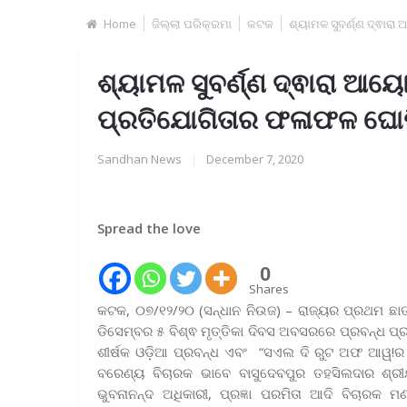
Home
ଜିଲ୍ଲା ପରିକ୍ରମା
କଟକ
ଶ୍ୟାମଳ ସୁବର୍ଣ୍ଣ ଦ୍ଵା
ଶ୍ୟାମଳ ସୁବର୍ଣ୍ଣ ଦ୍ଵାରା ଆ
ପ୍ରତିଯୋଗିତାର ଫଳାଫଳ ଘୋ
Sandhan News
|
December 7, 2020
Spread the love
0
Shares
କଟକ, ୦୭/୧୨/୨୦ (ସନ୍ଧାନ ନିଉଜ) – ରାଜ୍ୟର ପ୍ରଥମ ଛାତ୍ର
ଡିସେମ୍ବର ୫ ବିଶ୍ଵ ମୃତ୍ତିକା ଦିବସ ଅବସରରେ ପ୍ରବନ୍ଧ ପ
ଶୀର୍ଷକ ଓଡ଼ିଆ ପ୍ରବନ୍ଧ ଏବଂ “ସଏଲ ଦି ରୁଟ ଅଫ ଆୱ!ର 
ବରେଣ୍ୟ ବିଚାରକ ଭାବେ ବାସୁଦେବପୁର ତହସିଲଦାର ଶ୍ରୀଯୁକ
ଭୁବନାନନ୍ଦ ଅଧିକାରୀ, ପ୍ରଜ୍ଞା ପରମିତା ଆଦି ବିଚାରକ ମ