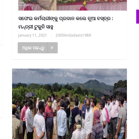
ସଫେଇ କର୍ମଚାରୀଙ୍କୁ ପ୍ରଦାନ କଲେ ନୂଆ ବସ୍ତ୍ର :
ମନ୍ତ୍ରୀ ଟୁକୁନି ସାହୁ
January 11, 2021
|
2005lindadavis1989
ଅଧିକ ପଢନ୍ତୁ