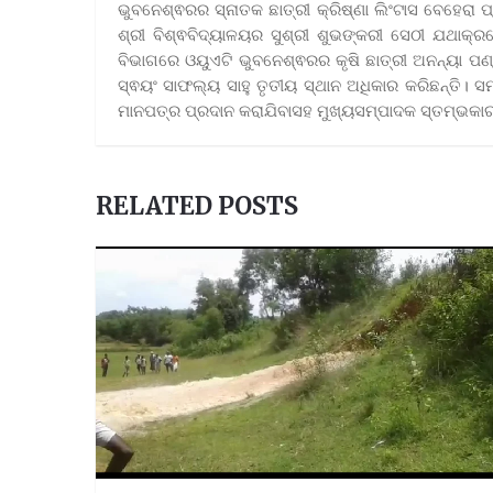
ଭୁବନେଶ୍ଵରର ସ୍ନାତକ ଛାତ୍ରୀ କ୍ରିଷ୍ଣା ଲିଂଟାସ ବେହେରା 
ଶ୍ରୀ ବିଶ୍ଵବିଦ୍ୟାଳୟର ସୁଶ୍ରୀ ଶୁଭଙ୍କରୀ ସେଠୀ ଯଥାକ୍ରମ
ବିଭାଗରେ ଓୟୁଏଟି ଭୁବନେଶ୍ଵରର କୃଷି ଛାତ୍ରୀ ଅନନ୍ୟା ପଣ୍
ସ୍ଵୟଂ ସାଫଲ୍ୟ ସାହୁ ତୃତୀୟ ସ୍ଥାନ ଅଧିକାର କରିଛନ୍ତି। ସମସ
ମାନପତ୍ର ପ୍ରଦାନ କରାଯିବାସହ ମୁଖ୍ୟସମ୍ପାଦକ ସ୍ତମ୍ଭକାର ଡ
RELATED POSTS