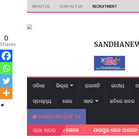
ABOUT US
CONTACT US
RECRUITMENT
0
SANDHANE
Shares
ଓଡିଶା
ଜିଲ୍ଲା
ରାଜନୀତି
ଜାତୀୟ
ଆ
ସ୍ବାସ୍ଥ୍ୟ
ଖେଳ
ସହର
ଛବିରେ ଖବର
SANDHAN LIVE TV
ତାଜା ଖବର
ଳ୍ପକେ ବର୍ତ୍ତିଲେ ପରିବାର ଲୋକେ
ଯାଜପୁର ରୋଡ ଥାନାରେ ମାମଲା ରୁ