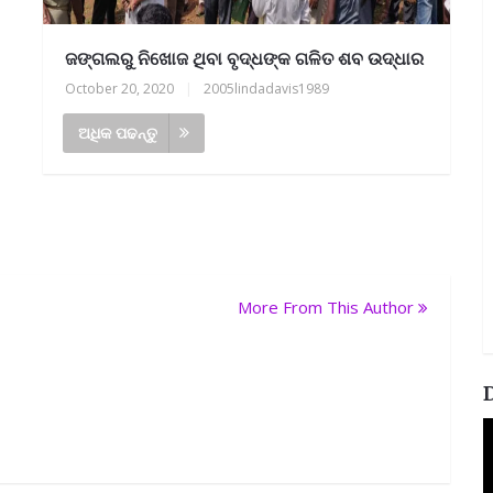
ଜଙ୍ଗଲରୁ ନିଖୋଜ ଥିବା ବୃଦ୍ଧଙ୍କ ଗଳିତ ଶବ ଉଦ୍ଧାର
October 20, 2020
|
2005lindadavis1989
ଅଧିକ ପଢନ୍ତୁ
More From This Author
V
P