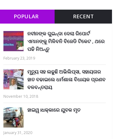
POPULAR
RECENT
ନବୀନଙ୍କ ଗୁଇନ୍ଦା ଦେଲା ରିପୋର୍ଟ
ଏମାନଙ୍କୁ ମିଳିବନି ବିଜେଡି ଟିକେଟ , ଥରେ
ପଢି ନିଅନ୍ତୁ
February 23, 2019
ମୃତ୍ୟୁ ସହ ଲଢୁଛି ଅଭିଲିପ୍ସା, ସହାୟତାର
ହାତ ବଢାଇଲେ ଧର୍ମଶାଳା ବିଧାୟକ ପ୍ରଣବ
ବଳବନ୍ତରାୟ
November 10, 2018
ହାଇୱ।ଧକ୍କାରେ ଯୁବକ ମୃତ
January 31, 2020