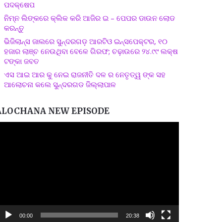
ପଦକ୍ଷେପ
ନିମ୍ନ ଲିଙ୍କରେ କ୍ଲିକ କରି ଆଜିର ଇ – ପେପର ଡାଉନ ଲୋଡ
କରନ୍ତୁ
ଭିଜିଲାନ୍ସ ଜାଲରେ ସୁନ୍ଦରଗଡ଼ ଆରଟିଓ ଇନ୍ସପେକ୍ଟର, ୧୦
ହଜାର ଲାଞ୍ଚ ନେଉଥିବା ବେଳେ ଗିରଫ; ଚଢ଼ାଉରେ ୨୪.୯୯ ଲକ୍ଷ
ଟଙ୍କା ଜବତ
ଏସ ଆଇ ଆର କୁ ନେଇ ରାଜନୀତି ଦଳ ର ନେତୃତ୍ୱ ଙ୍କ ସହ
ଆଲୋଚନା କଲେ ସୁନ୍ଦରଗଡ ଜିଲ୍ଲାପାଳ
ALOCHANA NEW EPISODE
ideo
layer
00:00
20:38