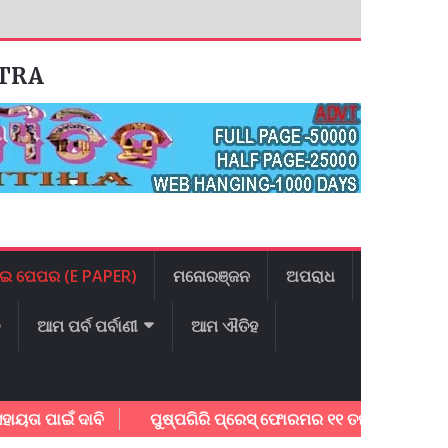
ATRA
ଇ ପେପର (E PAPER)
ମନୋରଞ୍ଜନ
ଅପରାଧ
ଳ
ଆମ ପର୍ବ ପର୍ବାଣୀ
ଆମ ଐତିହ
ାଇଁ ଦାବି
ପୁଷ୍ପଗିରି ପ୍ରେସ୍ ଫୋରମର ୧୧ ତମ ବାର୍ଷିକ ଉତ୍ସବ ଅନୁଷ