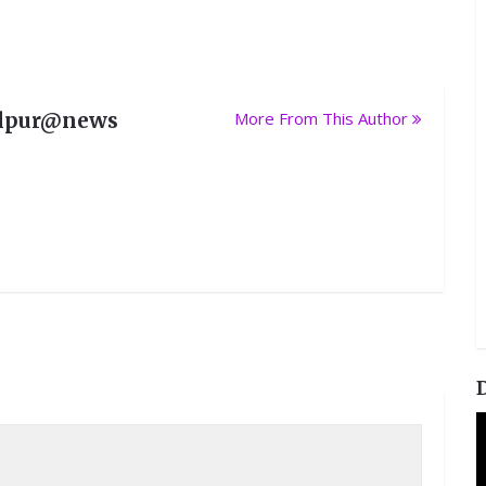
lpur@news
More From This Author
V
P