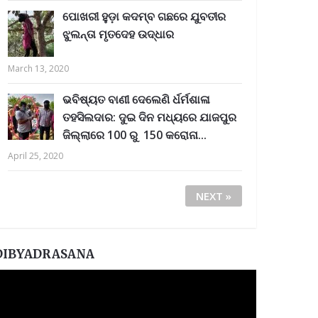
ପୋଖରୀ ହୁଡ଼ା କଦମ୍ବ ଗଛରେ ଯୁବତୀର
ଝୁଲନ୍ତା ମୃତଦେହ ଉଦ୍ଧାର
March 13, 2020
ଭବିଷ୍ୟତ ବାଣୀ ଦେଲେଣି ର୍ଧର୍ମଶାଳା
ତହସିଲଦାର: ଦୁଇ ଦିନ ମଧ୍ୟରେ ଯାଜପୁର
ଜିଲ୍ଲାରେ 100 ରୁ 150 କରୋନା...
April 25, 2020
NEXT »
DIBYADRASANA
ideo
layer