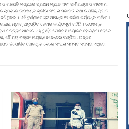
 ଓ ଗଜପତି ମଧ୍ୟରେ ପ୍ରଥମ ମ୍ୟାଚ ଏବଂ ପାଣିଗଣ୍ଡା ଓ ବାରଖମା
ୀ ଉତ୍ସବରେ ଉପଖଣ୍ଡ କ୍ରୀଡ଼ା ସଂଘର ସଭାପତି ତଥା ଉପଜିଲ୍ଲାପାଳ
ଖିଥିଲେ । ଏହି ଟୁର୍ଣ୍ଣାମେଣ୍ଟ ଆସନ୍ତା ୧୨ ତାରିଖ ପର୍ଯ୍ୟନ୍ତ ଚାଲିବ ।
ଇନାଲ୍ ମ୍ୟାଚ୍ ଅନୁଷ୍ଠିତ ହେବାର କାର୍ଯ୍ୟସୂଚୀ ରହିଛି । ଉପଖଣ୍ଡ
୍ୟକ୍ଷ ତତ୍ତ୍ଵାବଧାନରେ ଏହି ଟୁର୍ଣ୍ଣାମେଣ୍ଟ ଆୟୋଜନ ହୋଇଥିବା ବେଳେ
ନାୟକ, ସୌମ୍ୟ ରଞ୍ଜନ ନାୟକ,ଦେବେନ୍ଦ୍ର ଦଣ୍ଡିଆ, ଉଦ୍ଧବ
ଅମାୟତ ନିୟୋଜିତ ହୋଇଥିବା ବେଳେ ସଂଘର ସମସ୍ତ ସଦସ୍ୟ ଏଥିରେ