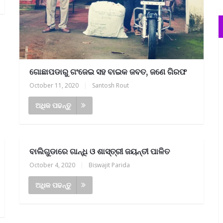
ଗୋଛାପଡାରୁ ଗଂଜେଇ ସହ ବାଇକ ଜବତ, ଜଣେ ଗିରଫ
October 11, 2020
|
Santosh Rout
ଅଧିକ ପଢନ୍ତୁ
ବାଲିଗୁଡାରେ ଗାନ୍ଧି ଓ ଶାସ୍ତ୍ରୀ ଜୟନ୍ତୀ ପାଳିତ
October 4, 2020
|
Biswajit Parida
ଅଧିକ ପଢନ୍ତୁ