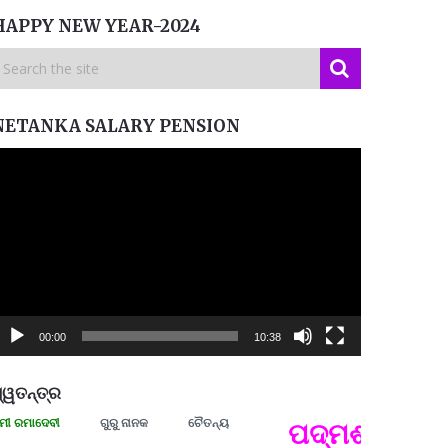
HAPPY NEW YEAR-2024
NETANKA SALARY PENSION
ideo
layer
00:00
10:38
୍ୱତନ୍ତ୍ର
ାଦେବୀ
ଗୁରୁ ନାନକ
ଚୈତନ୍ୟ
ପଦ୍ମଶ୍ରୀ ଜୟନ୍ତ
ପ୍ରତ୍
Budd
ପରାଧୀ