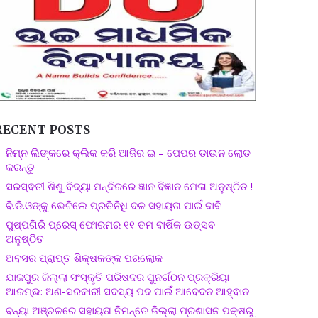
RECENT POSTS
ନିମ୍ନ ଲିଙ୍କରେ କ୍ଲିକ କରି ଆଜିର ଇ – ପେପର ଡାଉନ ଲୋଡ
କରନ୍ତୁ
ସରସ୍ଵତୀ ଶିଶୁ ବିଦ୍ୟା ମନ୍ଦିରରେ ଜ୍ଞାନ ବିଜ୍ଞାନ ମେଳା ଅନୁଷ୍ଠିତ !
ବି.ଡି.ଓଙ୍କୁ ଭେଟିଲେ ପ୍ରତିନିଧି ଦଳ ସହାୟତା ପାଇଁ ଦାବି
ପୁଷ୍ପଗିରି ପ୍ରେସ୍ ଫୋରମର ୧୧ ତମ ବାର୍ଷିକ ଉତ୍ସବ
ଅନୁଷ୍ଠିତ
ଅବସର ପ୍ରାପ୍ତ ଶିକ୍ଷକଙ୍କ ପରଲୋକ
ଯାଜପୁର ଜିଲ୍ଲା ସଂସ୍କୃତି ପରିଷଦର ପୁନର୍ଗଠନ ପ୍ରକ୍ରିୟା
ଆରମ୍ଭ: ଅଣ-ସରକାରୀ ସଦସ୍ୟ ପଦ ପାଇଁ ଆବେଦନ ଆହ୍ଵାନ
ବନ୍ୟା ଅଞ୍ଚଳରେ ସହାୟତା ନିମନ୍ତେ ଜିଲ୍ଲା ପ୍ରଶାସନ ପକ୍ଷରୁ