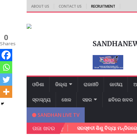
ABOUT US
CONTACT US
RECRUITMENT
0
SANDHANE
Shares
ଓଡିଶା
ଜିଲ୍ଲା
ରାଜନୀତି
ଜାତୀୟ
ଆ
ସ୍ବାସ୍ଥ୍ୟ
ଖେଳ
ସହର
ଛବିରେ ଖବର
SANDHAN LIVE TV
ତାଜା ଖବର
ପେପର ଡାଉନ ଲୋଡ କରନ୍ତୁ
ସରସ୍ଵତୀ ଶିଶୁ ବିଦ୍ୟା ମନ୍ଦିରରେ ଜ୍ଞାନ ବିଜ