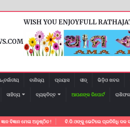
WISH YOU ENJOYFULL RATHAJ
WS.COM
ନ୍ତର୍ଜାତୀୟ
ବାଣିଜ୍ୟ
ପ୍ରୟାସ
ସୀଡ୍
ଭିଡ଼ିଓ ଖବର
ସାହିତ୍ୟ
ବ୍ୟକ୍ତିତ୍ବ
ଆପଣଙ୍କ ରିପୋର୍ଟ
ରାଶିଫ
୍ଞାନ ମେଳା ଅନୁଷ୍ଠିତ !
ବି.ଡି.ଓଙ୍କୁ ଭେଟିଲେ ପ୍ରତିନିଧି ଦଳ ସହାୟତା ପ