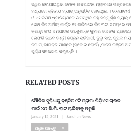
ସ୍ଥିର କରାଯାଇଥିବା ବେଳେ ଉଦଘାଟନୀ ମ୍ୟାଚରେ ଭଞ୍ଚନଗର
ମଧ୍ୟରେ ଦ୍ବିତୀୟ ମ୍ୟାଚ୍ ଅନୁଷ୍ଠିତ ହୋଇଥିଲା । ଉଦଘାଟନ
ଓ ଏସଡିପିଓ ଷ୍ଟାଡିୟମରେ ଉପସ୍ଥିତ ରହି ସମ୍ପୂର୍ଣ୍ଣ ମ୍ୟାଚ୍ ଦେ
ଶେଷ ଦିନ ଅର୍ଥାତ୍ ମାର୍ଚ୍ଚ ୧୨ ତାରିଖରେ ଦିନ ୩ଟା ସମୟରେ ଫା
କ୍ରୀଡ଼ା ସଂଘ ସମ୍ପାଦକ ଡଃ.ଶୁଶାନ୍ତ କୁମାର ଦାସଙ୍କ ପ୍ରତ
ରେଫରି ଭାବେ ରଶ୍ମି ରଞ୍ଜନ ତ୍ରିପାଠୀ, ବୁଲୁ ସାହୁ, ରୁପକ 
ଦିଗାଲ,ଭାଗବତ ପାଣ୍ଡେ (ସ୍କୋର ବୋର୍ଡ) ,ମାନସ ରଞ୍ଜନ 
ପୂର୍ଣ୍ଣ ସହଯୋଗ କରୁଛନ୍ତି ।
RELATED POSTS
ମୌଳିକ ସୁବିଧାରୁ ବଞ୍ଚିତ ୯ଟି ଗ୍ରାମ: ପିଡ଼ିଏସ ଚାଉଳ
ପାଇଁ ୪୦ କି.ମି. ବାଟ ଚାଲିବାକୁ ପଡୁଛି
January 15, 2021
|
Sandhan News
ଅଧିକ ପଢନ୍ତୁ