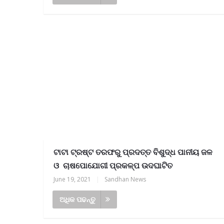
ଟାଟା ଟ୍ରଷ୍ଟ ତରଫରୁ ପ୍ରଦତ୍ତ ବିଶୁଦ୍ଧ ପାନୀୟ ଜଳ
ଓ ଚାଷପୋଯୋଗୀ ପ୍ରକଳ୍ପ ଉଦଘାଟିତ
June 19, 2021
|
Sandhan News
ଅଧିକ ପଢନ୍ତୁ