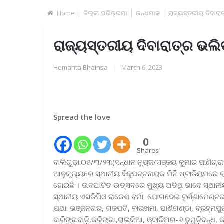
Home
ଜିଲ୍ଲା ପରିକ୍ରମା
କନ୍ଧମାଳ
ରାଜ୍ୟସ୍ତରୀୟ ଦିବାରା
ରାଜ୍ୟସ୍ତରୀୟ ଦିବାରାତ୍ର ଭଲ
Hemanta Bhainsa
|
March 6, 2023
Spread the love
0
Shares
ବାଲିଗୁଡ଼ା:୦୫/୩/୨୩(ସନ୍ଧାନ ନ୍ୟୁଜ/ସଞ୍ଜୟ କୁମାର ପାଣିଗ୍ରାହ
ଆନୁକୂଲ୍ୟରେ ସ୍ଥାନୀୟ ବିଜୁପଟ୍ଟନାୟକ ମିନି ଷ୍ଟାଡିୟମରେ 
ହୋଇଛି । ଉଦଘାଟିତ ଉତ୍ସବରେ ମୁଖ୍ୟ ଅତିଥି ଭାବେ ସ୍ଥାନୀୟ
ସ୍ଥାନୀୟ ଏସଡିପିଓ ରାକେଶ ବର୍ମା ଯୋଗଦେଇ ଟୁର୍ଣ୍ଣାମେଣ୍ଟର ଶ
ଯଥା: ଭଞ୍ଜନଗର, ଗଜପତି, ବାରଖମା, ପାଣିଗଣ୍ଡା, ବ୍ରହ୍ମପୁର ପ
ଦାରିଙ୍ଗବାଡ଼ି,କଳିଙ୍ଗା,ରାଇକିଆ, ଓ୍ବାରିଅର-୬ ତୁମୁଡ଼ିବନ୍ଧ,