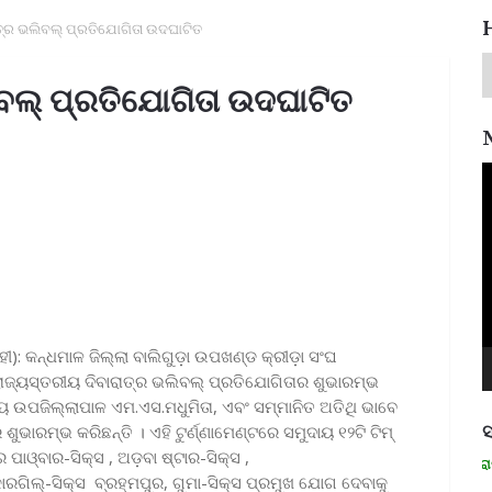
ତ୍ର ଭଲିବଲ୍ ପ୍ରତିଯୋଗିତା ଉଦଘାଟିତ
ିବଲ୍ ପ୍ରତିଯୋଗିତା ଉଦଘାଟିତ
V
P
ୀ): କନ୍ଧମାଳ ଜିଲ୍ଲା ବାଲିଗୁଡ଼ା ଉପଖଣ୍ଡ କ୍ରୀଡ଼ା ସଂଘ
ରାଜ୍ୟସ୍ତରୀୟ ଦିବାରାତ୍ର ଭଲିବଲ୍ ପ୍ରତିଯୋଗିତାର ଶୁଭାରମ୍ଭ
 ଉପଜିଲ୍ଲାପାଳ ଏମ.ଏସ.ମଧୁମିତା, ଏବଂ ସମ୍ମାନିତ ଅତିଥି ଭାବେ
ସ
ୁଭାରମ୍ଭ କରିଛନ୍ତି । ଏହି ଟୁର୍ଣ୍ଣାମେଣ୍ଟରେ ସମୁଦାୟ ୧୨ଟି ଟିମ୍
ାଓ୍ବାର-ସିକ୍ସ , ଅଡ଼ବା ଷ୍ଟାର-ସିକ୍ସ ,
ମନେ ପଡନ୍ତି: ସ୍ୱାଧୀନତା ସଂଗ୍ରାମୀ ରମ
 କାରଗିଲ୍-ସିକ୍ସ ବ୍ରହ୍ମପୁର, ଗୁମା-ସିକ୍ସ ପ୍ରମୁଖ ଯୋଗ ଦେବାକୁ