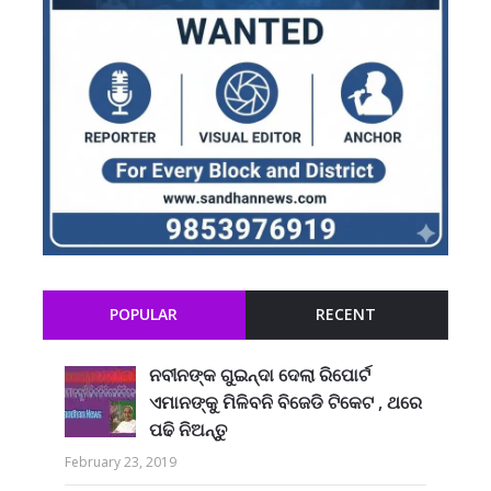
POPULAR
RECENT
ନବୀନଙ୍କ ଗୁଇନ୍ଦା ଦେଲା ରିପୋର୍ଟ
ଏମାନଙ୍କୁ ମିଳିବନି ବିଜେଡି ଟିକେଟ , ଥରେ
ପଢି ନିଅନ୍ତୁ
February 23, 2019