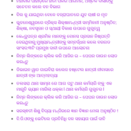
ମହାବୀର ପାହାଡ଼ରେ ହାତୀ ପଳର ଆଗମନ, ଅଞ୍ଚଳ ବାସୀଙ୍କୁ
ସଚେତନ କଲେ ବନ ବିଭାଗ
ବିଲ କୁ ଯାଇଥିବା ବେଳେ ବଜ୍ରାଘାତରେ ଯୁବ ଚାଷୀ ର ମୃତ
ଭୁବନେଶ୍ୱରରେ ବ୍ରିକ୍ସ ଶିକ୍ଷାମନ୍ତ୍ରୀ ସମ୍ମିଳନୀ ଅନୁଷ୍ଠିତ;
ଶିକ୍ଷା, ନବସୃଜନ ଓ ସ୍ଥାୟୀ ବିକାଶ ଉପରେ ଗୁରୁତ୍ୱ
କେନ୍ଦୁପତ୍ର ଶ୍ରମିକ ମାନଙ୍କୁ ବୋନସ ପ୍ରଦାନ ନିଷ୍ପତ୍ତି
ଦେଇଥିବାରୁ ମୁଖ୍ୟମନ୍ତ୍ରୀଙ୍କୁ ସମ୍ବର୍ଦ୍ଧନା କଲେ ବରଗଡ
ସାଂସଦ:୩ଟି ପ୍ରମୁଖ ଦାବୀ ଉପରେ ଆଲୋଚନା
ନିମ୍ନ ଲିଙ୍କରେ କ୍ଲିକ କରି ଆଜିର ଇ – ପେପର ଡାଉନ ଲୋଡ
କରନ୍ତୁ
ଡିଭାଇନ ୱାଡ ଗାଇବିରା କଲେଜ ହଷ୍ଟେଲ ଛାତ୍ରୀ ନୀବାସରେ
ଛାତ୍ରୀ ଙ୍କ ଆତ୍ମହତ୍ୟା
ତଲସରା ଥାନା ସାମ୍ନା ରେ ଆଗ ପଟୁ ଥାନା କର୍ମଚାରି ଙ୍କୁ ଏକ
ମାରୁତି ଭ୍ୟାନ ମାରିଲା ଧକ୍କା l ଥାନା କର୍ମଚାରି ଗୁରୁତର l
ନିମ୍ନ ଲିଙ୍କରେ କ୍ଲିକ କରି ଆଜିର ଇ – ପେପର ଡାଉନ ଲୋଡ
କରନ୍ତୁ
ସରସ୍ଵତୀ ଶିଶୁ ବିଦ୍ୟା ମନ୍ଦିରରେ ଜ୍ଞାନ ବିଜ୍ଞାନ ମେଳା ଅନୁଷ୍ଠିତ !
ବି.ଡି.ଓଙ୍କୁ ଭେଟିଲେ ପ୍ରତିନିଧି ଦଳ ସହାୟତା ପାଇଁ ଦାବି