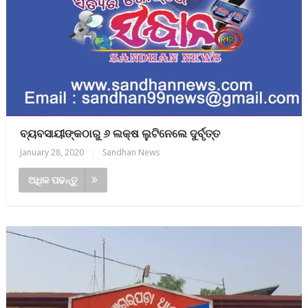
ବ୍ୟବସାୟୀଙ୍କଠାରୁ ୬ ଲକ୍ଷ ଲୁଟିନେଲେ ଦୁର୍ବୃତ୍ତ
January 28, 2020
|
Sandhan News
ଅଧିକ ପଢନ୍ତୁ