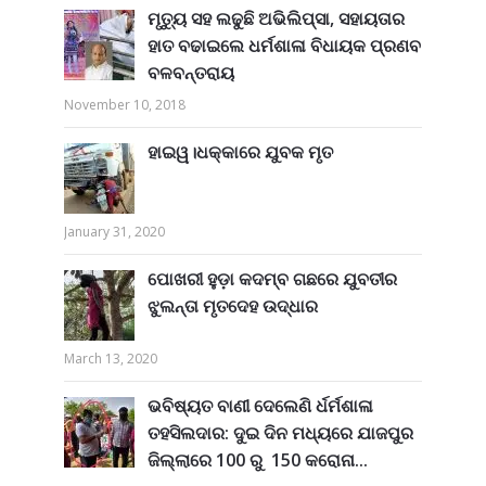
ମୃତ୍ୟୁ ସହ ଲଢୁଛି ଅଭିଲିପ୍ସା, ସହାୟତାର
ହାତ ବଢାଇଲେ ଧର୍ମଶାଳା ବିଧାୟକ ପ୍ରଣବ
ବଳବନ୍ତରାୟ
November 10, 2018
ହାଇୱ।ଧକ୍କାରେ ଯୁବକ ମୃତ
January 31, 2020
ପୋଖରୀ ହୁଡ଼ା କଦମ୍ବ ଗଛରେ ଯୁବତୀର
ଝୁଲନ୍ତା ମୃତଦେହ ଉଦ୍ଧାର
March 13, 2020
ଭବିଷ୍ୟତ ବାଣୀ ଦେଲେଣି ର୍ଧର୍ମଶାଳା
ତହସିଲଦାର: ଦୁଇ ଦିନ ମଧ୍ୟରେ ଯାଜପୁର
ଜିଲ୍ଲାରେ 100 ରୁ 150 କରୋନା...