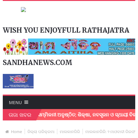
WISH YOU ENJOYFULL RATHAJATRA
SANDHANEWS.COM
MENU
ତାଜା ଖବର
କ୍ଷାମନ୍ତ୍ରୀ ସମ୍ମିଳନୀ ଅନୁଷ୍ଠିତ; ଶିକ୍ଷା, ନବସୃଜନ ଓ ସ୍ଥାୟୀ ବିକାଶ ଉପ
Home
ଜିଲ୍ଲା ପରିକ୍ରମା
ମାଲକାନଗିରି
ମାଲକାନଗିରି: ୨ ମାଓବାଦୀ ଗିରଫ