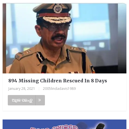
894 Missing Children Rescued In 8 Days
January 28, 2021
|
2005lindadavis1989
ଅଧିକ ପଢନ୍ତୁ