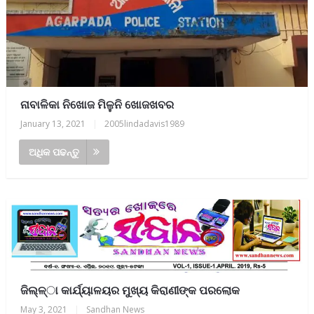
ନାବାଳିକା ନିଖୋଜ ମିଳୁନି ଖୋଜଖବର
January 13, 2021
|
2005lindadavis1989
ଅଧିକ ପଢନ୍ତୁ
ଜିଲ୍ଳ୍‌ା କାର୍ଯ୍ୟାଳୟର ମୁଖ୍ୟ କିରାଣୀଙ୍କ ପରଲୋକ
May 3, 2021
|
Sandhan News