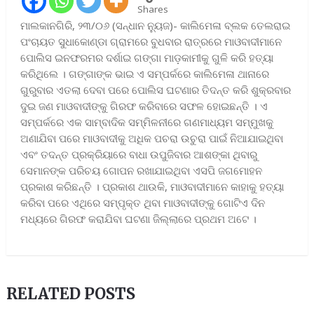
Shares
ମାଲକାନଗିରି, ୨୩/୦୬ (ସନ୍ଧାନ ନୁ୍ୟଜ)- କାଲିମେଳା ବ୍ଲକ ତେଲରାଇ
ପଂଚାୟତ ସୁଧାକୋଣ୍ଡା ଗ୍ରାମରେ ବୁଧବାର ରାତ୍ରରେ ମାଓବାଦୀମାନେ
ପୋଲିସ ଇନଫରମର ଦର୍ଶାଇ ଗଙ୍ଗା ମାଡ଼କାମୀକୁ ଗୁଳି କରି ହତ୍ୟା
କରିଥିଲେ । ଗଙ୍ଗାଙ୍କ ଭାଇ ଏ ସମ୍ପର୍କରେ କାଲିମେଳା ଥାନାରେ
ଗୁରୁବାର ଏତଲା ଦେବା ପରେ ପୋଲିସ ଘଟଣାର ତିଦନ୍ତ କରି ଶୁକ୍ରବାର
ଦୁଇ ଜଣ ମାଓବାଦୀଙ୍କୁ ଗିରଫ କରିବାରେ ସଫଳ ହୋଇଛନ୍ତି । ଏ
ସମ୍ପର୍କରେ ଏକ ସାମ୍ବାଦିକ ସମ୍ମିଳନୀରେ ଗଣମାଧ୍ୟମ ସମ୍ମୁଖକୁ
ଅଣାଯିବା ପରେ ମାଓବାଦୀକୁ ଅଧିକ ପଚରା ଉଚୁରା ପାଇଁ ନିଆଯାଇଥିବା
ଏବଂ ତଦନ୍ତ ପ୍ରକ୍ରିୟାରେ ବାଧା ଉପୁଜିବାର ଆଶଙ୍କା ଥିବାରୁ
ସେମାନଙ୍କ ପରିଚୟ ଗୋପନ ରଖାଯାଇଥିବା ଏସପି ଜଗମୋହନ
ପ୍ରକାଶ କରିଛନ୍ତି । ପ୍ରକାଶ ଥାଉକି, ମାଓବାଦୀମାନେ କାହାକୁ ହତ୍ୟା
କରିବା ପରେ ଏଥିରେ ସମ୍ପୃକ୍ତ ଥିବା ମାଓବାଦୀଙ୍କୁ ଗୋଟିଏ ଦିନ
ମଧ୍ୟରେ ଗିରଫ କରାଯିବା ଘଟଣା ଜିଲ୍ଲାରେ ପ୍ରଥମ ଅଟେ ।
RELATED POSTS