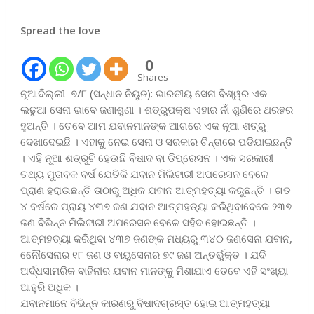
Spread the love
0
Shares
ନୂଆଦିଲ୍ଲୀ ୭/୮ (ସନ୍ଧାନ ନିୟୁଜ): ଭାରତୀୟ ସେନା ବିଶ୍ୱର ଏକ
ଲଢୁଆ ସେନା ଭାବେ ଜଣାଶୁଣା । ଶତ୍ରୁପକ୍ଷ ଏହାର ନାଁ ଶୁଣିରେ ଥରହର
ହୁଅନ୍ତି । ତେବେ ଆମ ଯବାନମାନଙ୍କ ଆଗରେ ଏକ ନୂଆ ଶତ୍ରୁ
ଦେଖାଦେଇଛି । ଏହାକୁ ନେଇ ସେନା ଓ ସରକାର ଚିନ୍ତାରେ ପଡିଯାଇଛନ୍ତି
। ଏହି ନୂଆ ଶତ୍ରୁଟି ହେଉଛି ବିଷାଦ ବା ଡିପ୍ରେସନ । ଏକ ସରକାରୀ
ତଥ୍ୟ ମୁତାବକ ବର୍ଷ ଯେତିକି ଯବାନ ମିଲିଟାରୀ ଅପରେସନ ବେଳେ
ପ୍ରାଣ ହରାଉଛନ୍ତି ତାଠାରୁ ଅଧିକ ଯବାନ ଆତ୍ମହତ୍ୟା କରୁଛନ୍ତି । ଗତ
୪ ବର୍ଷରେ ପ୍ରାୟ ୪୩୭ ଜଣ ଯବାନ ଆତ୍ମହତ୍ୟା କରିଥିବାବେଳେ ୨୩୭
ଜଣ ବିଭିନ୍ନ ମିଲିଟାରୀ ଅପରେସନ ବେଳେ ସହିଦ ହୋଇଛନ୍ତି ।
ଆତ୍ମହତ୍ୟା କରିଥିବା ୪୩୭ ଜଣଙ୍କ ମଧ୍ୟରୁ ୩୪୦ ଜଣସେନା ଯବାନ,
ନୌେସେନାର ୧୮ ଜଣ ଓ ବାୟୁସେନାର ୭୯ ଜଣ ଅନ୍ତର୍ଭୁକ୍ତ । ଯଦି
ଅର୍ଦ୍ଧସାମରିକ ବାହିନୀର ଯବାନ ମାନଙ୍କୁ ମିଶାଯାଏ ତେବେ ଏହି ସଂଖ୍ୟା
ଆହୁରି ଅଧିକ ।
ଯବାନମାନେ ବିଭିନ୍ନ କାରଣରୁ ବିଷାଦଗ୍ରସ୍ତ ହୋଇ ଆତ୍ମହତ୍ୟା