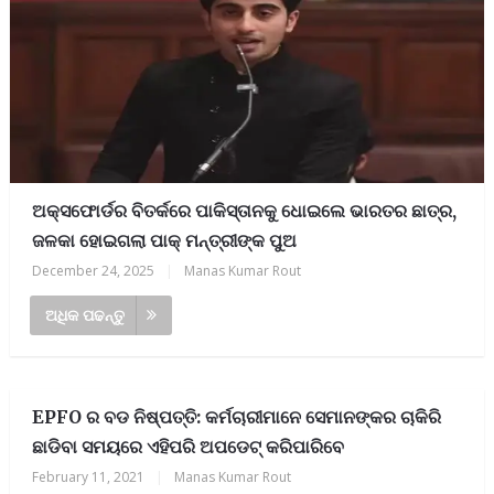
ଅକ୍ସଫୋର୍ଡର ବିତର୍କରେ ପାକିସ୍ତାନକୁ ଧୋଇଲେ ଭାରତର ଛାତ୍ର,
ଜଳକା ହୋଇଗଲା ପାକ୍ ମନ୍ତ୍ରୀଙ୍କ ପୁଅ
December 24, 2025
|
Manas Kumar Rout
ଅଧିକ ପଢନ୍ତୁ
EPFO ର ବଡ ନିଷ୍ପତ୍ତି: କର୍ମଚାରୀମାନେ ସେମାନଙ୍କର ଚାକିରି
ଛାଡିବା ସମୟରେ ଏହିପରି ଅପଡେଟ୍ କରିପାରିବେ
February 11, 2021
|
Manas Kumar Rout