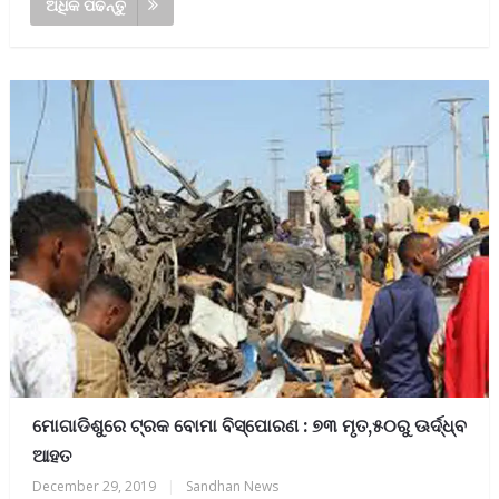
ଅଧିକ ପଢନ୍ତୁ
ମୋଗାଡିଶୁରେ ଟ୍ରକ ବୋମା ବିସ୍ପୋରଣ : ୭୩ ମୃତ,୫୦ରୁ ଊର୍ଦ୍ଧ୍ବ
ଆହତ
December 29, 2019
|
Sandhan News