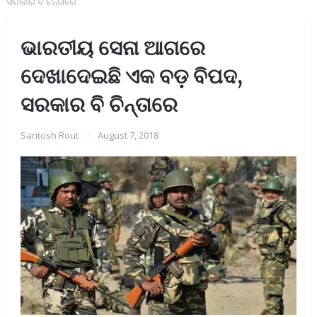
ସରକାର ବି ଚିନ୍ତାରେ
ଭାରତୀୟ ସେନା ଆଗରେ
ଦେଖାଦେଇଛି ଏକ ବଡ଼ ବିପଦ,
ସରକାର ବି ଚିନ୍ତାରେ
Santosh Rout
|
August 7, 2018