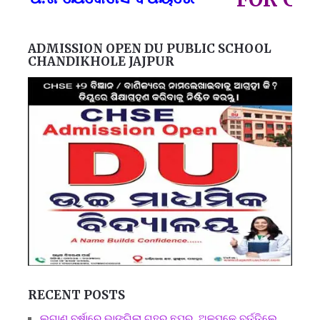
ADMISSION OPEN DU PUBLIC SCHOOL
CHANDIKHOLE JAJPUR
RECENT POSTS
ଲଗାଣ ବର୍ଷାରେ ଭାଙ୍ଗିଲା ଗୃହର ଛପର, ଅଳ୍ପକେ ବର୍ତ୍ତିଲେ