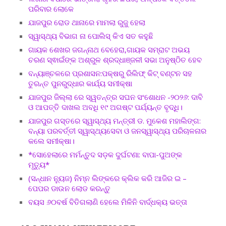
ପରିବାର ଲୋକେ
ଯାଜପୁର ରୋଡ ଥାନାରେ ମାମଲା ରୁଜୁ ହେଲା
ସ୍ୱାସ୍ଥ୍ୟ ବିଭାଗ ନା ପୋଲିସ୍ କିଏ ସତ କହୁଛି
ଗାୟକ ଶେଖର ଜଗନ୍ନାଥ ବେହେରା,ଗାୟକ ସମ୍ରାଟ ଅଭୟ
ଚରଣ ସ୍ଵାଇଁଙ୍କ ଅଶ୍ରୁଳ ଶ୍ରଦ୍ଧାଞ୍ଜଳୀ ସଭା ଅନୁଷ୍ଠିତ ହେବ
ବନ୍ୟାଞ୍ଚଳରେ ପ୍ରଶାସନ:ପକ୍ଷରୁ ରିଲିଫ୍ କିଟ୍ ବଣ୍ଟନ ସହ
ତୁରନ୍ତ ପୁନରୁଦ୍ଧାର କାର୍ଯ୍ୟ ସମୀକ୍ଷା
ଯାଜପୁର ଜିଲ୍ଲା ରେ ସ୍ୱତନ୍ତ୍ର ସଘନ ସଂଶୋଧନ -୨୦୨୬: ଦାବି
ଓ ଆପତ୍ତି ଦାଖଲ ଅବଧି ୧୯ ଅଗଷ୍ଟ ପର୍ଯ୍ୟନ୍ତ ବୃଦ୍ଧି।
ଯାଜପୁର ଗସ୍ତରେ ସ୍ୱାସ୍ଥ୍ୟ ମନ୍ତ୍ରୀ ଡ. ମୁକେଶ ମହାଲିଙ୍ଗ:
ବନ୍ୟା ପରବର୍ତ୍ତୀ ସ୍ୱାସ୍ଥ୍ୟସେବା ଓ ଜନସ୍ୱାସ୍ଥ୍ୟ ପରିଚାଳନାର
କଲେ ସମୀକ୍ଷା।
*ସୋହେଲାରେ ମର୍ମନ୍ତୁଦ ସଡ଼କ ଦୁର୍ଘଟଣା: ବାପା-ପୁଅଙ୍କ
ମୃତ୍ୟୁ*
(ସନ୍ଧାନ ନ୍ୟୁଜ) ନିମ୍ନ ଲିଙ୍କରେ କ୍ଲିକ କରି ଆଜିର ଇ –
ପେପର ଡାଉନ ଲୋଡ କରନ୍ତୁ
ବୟସ ୬୦ବର୍ଷ ବିତିଗଲାଣି ହେଲେ ମିଳିନି ବାର୍ଦ୍ଧକ୍ୟ ଭତ୍ତା