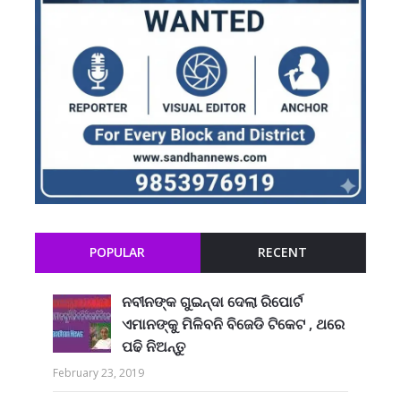
POPULAR
RECENT
ନବୀନଙ୍କ ଗୁଇନ୍ଦା ଦେଲା ରିପୋର୍ଟ
ଏମାନଙ୍କୁ ମିଳିବନି ବିଜେଡି ଟିକେଟ , ଥରେ
ପଢି ନିଅନ୍ତୁ
February 23, 2019