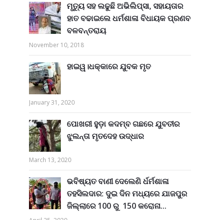
ମୃତ୍ୟୁ ସହ ଲଢୁଛି ଅଭିଲିପ୍ସା, ସହାୟତାର
ହାତ ବଢାଇଲେ ଧର୍ମଶାଳା ବିଧାୟକ ପ୍ରଣବ
ବଳବନ୍ତରାୟ
November 10, 2018
ହାଇୱ।ଧକ୍କାରେ ଯୁବକ ମୃତ
January 31, 2020
ପୋଖରୀ ହୁଡ଼ା କଦମ୍ବ ଗଛରେ ଯୁବତୀର
ଝୁଲନ୍ତା ମୃତଦେହ ଉଦ୍ଧାର
March 13, 2020
ଭବିଷ୍ୟତ ବାଣୀ ଦେଲେଣି ର୍ଧର୍ମଶାଳା
ତହସିଲଦାର: ଦୁଇ ଦିନ ମଧ୍ୟରେ ଯାଜପୁର
ଜିଲ୍ଲାରେ 100 ରୁ 150 କରୋନା...