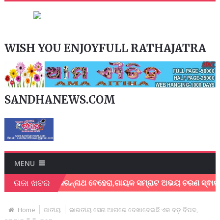
WISH YOU ENJOYFULL RATHAJATRA
SANDHANEWS.COM
MENU
ତାଜା ଖବର
ାୟକ ଶେଖର ଜଗନ୍ନାଥ ବେହେରା,ଗାୟକ ସମ୍ରାଟ ଅଭୟ ଚରଣ ସ୍ଵାଇଁଙ୍କ ଅଶ୍
Home
ଜାତୀୟ
ଭାରତୀୟ ସେନା ଆଗରେ ଦେଖାଦେଇଛି ଏକ ବଡ଼ ବିପଦ,