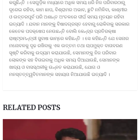
କରୁଛିନ୍ତି । ସେଗୁଡ଼ିକ ମଧ୍ୟରେ ଅଧିକ ସମୟ ଧରି ନିଜ ପରିବାରଠାରୁ
ଦୂରେଇ ରହିବା, କାମ ଛାପ, ବିଶ୍ରାମର ଅଭାବ, ଛୁଟି ନମିଳିବା, କାଶ୍ମୀର
ଓ ଉତ୍ତରପୂର୍ବ ପରି ଅଶାନ୍ତ ଅଂଚଳରେ ଦୀର୍ଘ ସମୟ ମୃତୟନ ରହିବା
ଇତ୍ୟାଦି । ଯବାନ ମାନଙ୍କୁ ବିଷାଦଗ୍ରସ୍ତ ହେବାରୁ ରୋକିବାକୁ ସରକାର
କେତେକ ପଦକ୍ଷେପ ନେଉଛନ୍ତି ବୋଲି କେନ୍ଦ୍ର ପ୍ରତିରକ୍ଷା
ରାଷ୍ଟ୍ରମନ୍ତ୍ରୀ ସୁବାଷ ଭାମ୍ରେ କହିଛନ୍ତି । ସେ କହିଛନ୍ତି ଯେ ସେନାର
ମନୋବଳକୁ ଦୃଢ ରଖିବାକୁ ଏକ ଉତ୍ତମ ତଥା ଚାପମୁକ୍ତ ବାତାବରଣ
ସୃଷ୍ଟି କରିବାକୁ ଉଦ୍ୟମ କରାଯାଉଛି, ସେମାନଙ୍କୁ ନିଜ ପରିବାର
ଲୋକଙ୍କ ସହ ବିତାଇବାକୁ ଅଧିକ ସମୟ ଦିଆଯାଉଛି, ସେମାନଙ୍କ
ଖାଦ୍ୟ ଓ ବାସସ୍ଥଳୀକୁ ଉନ୍ନତ କରାଯାଉଛି, ଯୋଗ ଓ
ମନସ୍ତତ୍ତ୍ୱବିତମାନଙ୍କ ସହାୟତା ନିଆଯାଉଛି ଇତ୍ୟାଦି ।
RELATED POSTS