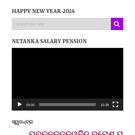
HAPPY NEW YEAR-2024
NETANKA SALARY PENSION
Video
Player
00:00
10:38
ସ୍ୱତନ୍ତ୍ର
ମନେ
ପ୍ରତ୍ନତ‌ତ୍ତ୍ୱବିଦ୍ ରମେଶ ପ୍ରସାଦ 
ପ
B
ପ