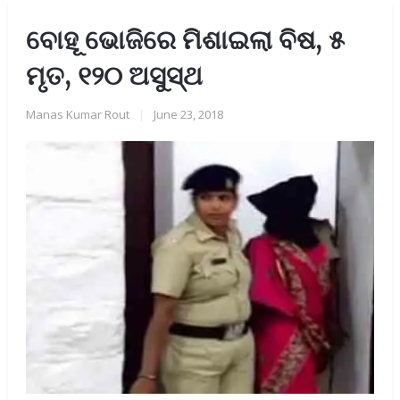
ବୋହୂ ଭୋଜିରେ ମିଶାଇଲା ବିଷ, ୫
ମୃତ, ୧୨୦ ଅସୁସ୍ଥ
Manas Kumar Rout
|
June 23, 2018