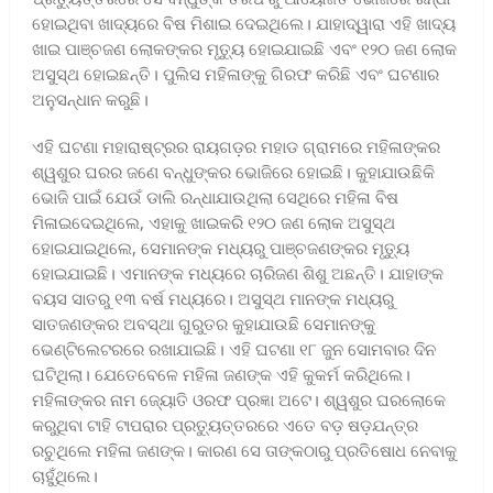
ହୋଇଥିବା ଖାଦ୍ୟରେ ବିଷ ମିଶାଇ ଦେଇଥିଲେ। ଯାହାଦ୍ୱାରା ଏହି ଖାଦ୍ୟ
ଖାଇ ପାଞ୍ଚଜଣ ଲୋକଙ୍କର ମୃତ୍ୟୁ ହୋଇଯାଇଛି ଏବଂ ୧୨୦ ଜଣ ଲୋକ
ଅସୁସ୍ଥ ହୋଇଛନ୍ତି। ପୁଲିସ ମହିଳାଙ୍କୁ ଗିରଫ କରିଛି ଏବଂ ଘଟଣାର
ଅନୁସନ୍ଧାନ କରୁଛି।
ଏହି ଘଟଣା ମହାରାଷ୍ଟ୍ରର ରାୟଗଡ଼ର ମହାଡ ଗ୍ରାମରେ ମହିଳାଙ୍କର
ଶ୍ୱଶୁର ଘରର ଜଣେ ବନ୍ଧୁଙ୍କର ଭୋଜିରେ ହୋଇଛି। କୁହାଯାଉଛିକି
ଭୋଜି ପାଇଁ ଯେଉଁ ଡାଲି ରନ୍ଧାଯାଉଥିଲା ସେଥିରେ ମହିଳା ବିଷ
ମିଳାଇଦେଇଥିଲେ, ଏହାକୁ ଖାଇକରି ୧୨୦ ଜଣ ଲୋକ ଅସୁସ୍ଥ
ହୋଇଯାଇଥିଲେ, ସେମାନଙ୍କ ମଧ୍ୟରୁ ପାଞ୍ଚଜଣଙ୍କର ମୃତ୍ୟୁ
ହୋଇଯାଇଛି। ଏମାନଙ୍କ ମଧ୍ୟରେ ଚାରିଜଣ ଶିଶୁ ଅଛନ୍ତି। ଯାହାଙ୍କ
ବୟସ ସାତରୁ ୧୩ ବର୍ଷ ମଧ୍ୟରେ। ଅସୁସ୍ଥ ମାନଙ୍କ ମଧ୍ୟରୁ
ସାତଜଣଙ୍କର ଅବସ୍ଥା ଗୁରୁତର କୁହାଯାଉଛି ସେମାନଙ୍କୁ
ଭେଣ୍ଟିଲେଟରରେ ରଖାଯାଇଛି। ଏହି ଘଟଣା ୧୮ ଜୁନ ସୋମବାର ଦିନ
ଘଟିଥିଲା। ଯେତେବେଳେ ମହିଳା ଜଣଙ୍କ ଏହି କୁକର୍ମ କରିଥିଲେ।
ମହିଳାଙ୍କର ନାମ ଜ୍ୟୋତି ଓରଫ ପ୍ରଜ୍ଞା ଅଟେ। ଶ୍ୱଶୁର ଘରଲୋକେ
କରୁଥିବା ଟାହି ଟାପରାର ପ୍ରତ୍ୟୁତ୍ତରରେ ଏତେ ବଡ଼ ଷଡ଼ଯନ୍ତ୍ର
ରଚୁଥିଲେ ମହିଳା ଜଣଙ୍କ। କାରଣ ସେ ତାଙ୍କଠାରୁ ପ୍ରତିଷୋଧ ନେବାକୁ
ଚାହୁଁଥିଲେ।