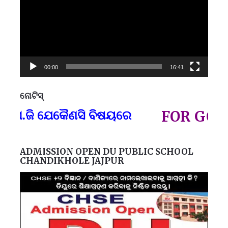
00:00
16:41
ନୋଟିସ୍
ପ୍
ି ଯେକୈଣସି ବିଷୟରେ
FOR GOVT AND
ADMISSION OPEN DU PUBLIC SCHOOL
CHANDIKHOLE JAJPUR