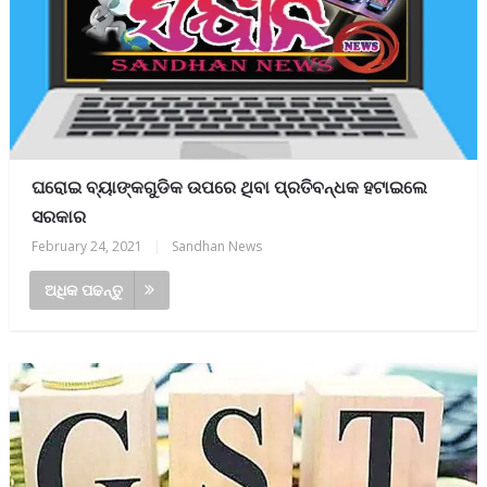
ଘରୋଇ ବ୍ୟାଙ୍କଗୁଡିକ ଉପରେ ଥିବା ପ୍ରତିବନ୍ଧକ ହଟାଇଲେ
ସରକାର
February 24, 2021
|
Sandhan News
ଅଧିକ ପଢନ୍ତୁ