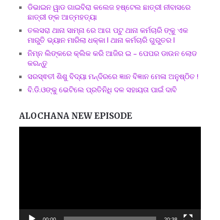
ଡିଭାଇନ ୱାଡ ଗାଇବିରା କଲେଜ ହଷ୍ଟେଲ ଛାତ୍ରୀ ନୀବାସରେ
ଛାତ୍ରୀ ଙ୍କ ଆତ୍ମହତ୍ୟା
ତଲସରା ଥାନା ସାମ୍ନା ରେ ଆଗ ପଟୁ ଥାନା କର୍ମଚାରି ଙ୍କୁ ଏକ
ମାରୁତି ଭ୍ୟାନ ମାରିଲା ଧକ୍କା l ଥାନା କର୍ମଚାରି ଗୁରୁତର l
ନିମ୍ନ ଲିଙ୍କରେ କ୍ଲିକ କରି ଆଜିର ଇ – ପେପର ଡାଉନ ଲୋଡ
କରନ୍ତୁ
ସରସ୍ଵତୀ ଶିଶୁ ବିଦ୍ୟା ମନ୍ଦିରରେ ଜ୍ଞାନ ବିଜ୍ଞାନ ମେଳା ଅନୁଷ୍ଠିତ !
ବି.ଡି.ଓଙ୍କୁ ଭେଟିଲେ ପ୍ରତିନିଧି ଦଳ ସହାୟତା ପାଇଁ ଦାବି
ALOCHANA NEW EPISODE
Video
Player
00:00
20:38