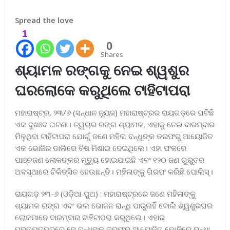
Spread the love
1
0
Shares
ଶ୍ୟାମଳ ରଙ୍ଗକୁ ନେଇ ଶ୍ୱଶୁର
ଘରଲୋକେ କରୁଥିଲେ ଟାହିଟାପରା
ମହାରାଷ୍ଟ୍ର, ୨୩/୬ (ସନ୍ଧାନ ନୁ୍ୟଜ) ମହାରାଷ୍ଟ୍ରର ରାୟଗଡ଼ରେ ଘଟିଛି
ଏକ ଦୁଖଃଦ ଘଟଣା। ତ୍ୱଚାର ରଙ୍ଗ ଶ୍ୟାମଳ, ଏହାକୁ ନେଇ ବାରମ୍ବାର
ମିଳୁଥିବା ଟାହିଟାପରା ଯୋଗୁଁ ଜଣେ ମହିଳା ବନ୍ଧୁଙ୍କ ତରଫରୁ ଆୟୋଜିତ
ଏକ ଭୋଜିର ଡାଲିରେ ବିଷ ମିଶାଇ ଦେଇଥିଲେ। ଏହା ଫଳରେ
ପାଞ୍ଚଜଣ ଲୋକଙ୍କର ମୃତ୍ୟୁ ହୋଇଯାଇଛି ଏବଂ ୧୨୦ ଜଣ ଗୁରୁତର
ଅବସ୍ଥାରେ ଚିକିତ୍ସିତ ହେଉଛନ୍ତି। ମହିଳାଙ୍କୁ ଗିରଫ କରିଛି ପୋଲିସ୍।
ରାୟଗଡ଼ ୨୩-୬ (ଓଡ଼ିଆ ପୁଅ) : ମହାରାଷ୍ଟ୍ରରେ ଜଣେ ମହିଳାଙ୍କୁ
ଶ୍ୟାମଳ ରଙ୍ଗ ଏବଂ ଭଲ ଭୋଜନ ରାନ୍ଧି ପାରୁନାହିଁ ବୋଲି ଶ୍ୱଶୁରଘର
ଲୋକମାନେ ବାରମ୍ବାର ଟାହିଟାପରା କରୁଥିଲେ। ଏହାର
ପ୍ରତ୍ୟୁତ୍ତରରେ ସେ ବନ୍ଧୁଙ୍କ ତରଫରୁ ଆୟୋଜିତ ଭୋଜିରେ ରନ୍ଧା