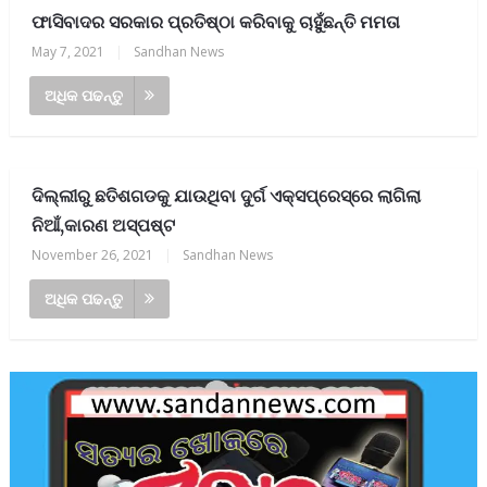
ଫାସିବାଦର ସରକାର ପ୍ରତିଷ୍ଠା କରିବାକୁ ଚାହୁଁଛନ୍ତି ମମତା
May 7, 2021
|
Sandhan News
ଅଧିକ ପଢନ୍ତୁ
ଦିଲ୍ଲୀରୁ ଛତିଶଗଡକୁ ଯାଉଥିବା ଦୁର୍ଗ ଏକ୍ସପ୍ରେସ୍‌ରେ ଲାଗିଲା
ନିଆଁ,କାରଣ ଅସ୍ପଷ୍ଟ
November 26, 2021
|
Sandhan News
ଅଧିକ ପଢନ୍ତୁ