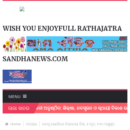
WISH YOU ENJOYFULL RATHAJATRA
SANDHANEWS.COM
MENU
ତାଜା ଖବର
୍ରୀ ସମ୍ମିଳନୀ ଅନୁଷ୍ଠିତ; ଶିକ୍ଷା, ନବସୃଜନ ଓ ସ୍ଥାୟୀ ବିକାଶ ଉପରେ ଗୁରୁ
Home
ଅପରାଧ
ବୋହୂ ଭୋଜିରେ ମିଶାଇଲା ବିଷ, ୫ ମୃତ, ୧୨୦ ଅସୁସ୍ଥ