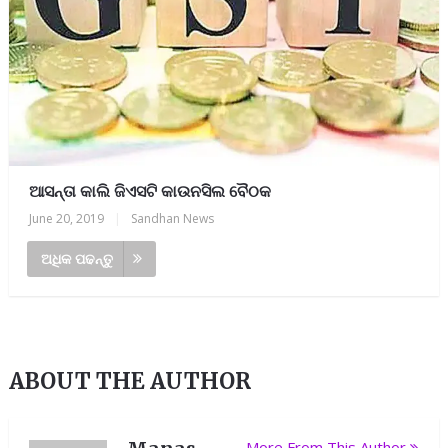
ଆସନ୍ତା କାଲି ଜିଏସଟି କାଉନସିଲ ବୈଠକ
June 20, 2019
|
Sandhan News
ଅଧିକ ପଢନ୍ତୁ
ABOUT THE AUTHOR
More From This Author