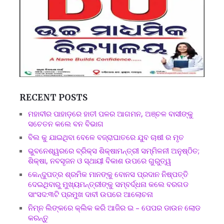
RECENT POSTS
ମହାବୀର ପାହାଡ଼ରେ ହାତୀ ପଳର ଆଗମନ, ଅଞ୍ଚଳ ବାସୀଙ୍କୁ
ସଚେତନ କଲେ ବନ ବିଭାଗ
ବିଲ କୁ ଯାଇଥିବା ବେଳେ ବଜ୍ରାଘାତରେ ଯୁବ ଚାଷୀ ର ମୃତ
ଭୁବନେଶ୍ୱରରେ ବ୍ରିକ୍ସ ଶିକ୍ଷାମନ୍ତ୍ରୀ ସମ୍ମିଳନୀ ଅନୁଷ୍ଠିତ;
ଶିକ୍ଷା, ନବସୃଜନ ଓ ସ୍ଥାୟୀ ବିକାଶ ଉପରେ ଗୁରୁତ୍ୱ
କେନ୍ଦୁପତ୍ର ଶ୍ରମିକ ମାନଙ୍କୁ ବୋନସ ପ୍ରଦାନ ନିଷ୍ପତ୍ତି
ଦେଇଥିବାରୁ ମୁଖ୍ୟମନ୍ତ୍ରୀଙ୍କୁ ସମ୍ବର୍ଦ୍ଧନା କଲେ ବରଗଡ
ସାଂସଦ:୩ଟି ପ୍ରମୁଖ ଦାବୀ ଉପରେ ଆଲୋଚନା
ନିମ୍ନ ଲିଙ୍କରେ କ୍ଲିକ କରି ଆଜିର ଇ – ପେପର ଡାଉନ ଲୋଡ
କରନ୍ତୁ