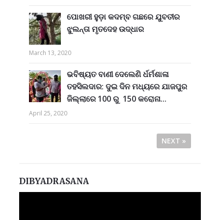
ପୋଖରୀ ହୁଡ଼ା କଦମ୍ବ ଗଛରେ ଯୁବତୀର
ଝୁଲନ୍ତା ମୃତଦେହ ଉଦ୍ଧାର
March 13, 2020
ଭବିଷ୍ୟତ ବାଣୀ ଦେଲେଣି ର୍ଧର୍ମଶାଳା
ତହସିଲଦାର: ଦୁଇ ଦିନ ମଧ୍ୟରେ ଯାଜପୁର
ଜିଲ୍ଲାରେ 100 ରୁ 150 କରୋନା...
April 25, 2020
NEXT »
DIBYADRASANA
Video
Player