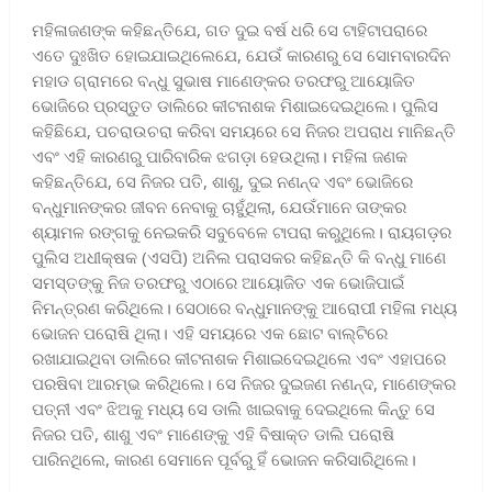
ମହିଳାଜଣଙ୍କ କହିଛନ୍ତିଯେ, ଗତ ଦୁଇ ବର୍ଷ ଧରି ସେ ଟାହିଟାପରାରେ
ଏତେ ଦୁଃଖିତ ହୋଇଯାଇଥିଲେଯେ, ଯେଉଁ କାରଣରୁ ସେ ସୋମବାରଦିନ
ମହାଡ ଗ୍ରାମରେ ବନ୍ଧୁ ସୁଭାଷ ମାଣେଙ୍କର ତରଫରୁ ଆୟୋଜିତ
ଭୋଜିରେ ପ୍ରସ୍ତୁତ ଡାଲିରେ କୀଟନାଶକ ମିଶାଇଦେଇଥିଲେ। ପୁଲିସ
କହିଛିଯେ, ପଚରାଉଚରା କରିବା ସମୟରେ ସେ ନିଜର ଅପରାଧ ମାନିଛନ୍ତି
ଏବଂ ଏହି କାରଣରୁ ପାରିବାରିକ ଝଗଡ଼ା ହେଉଥିଲା। ମହିଳା ଜଣକ
କହିଛନ୍ତିଯେ, ସେ ନିଜର ପତି, ଶାଶୁ, ଦୁଇ ନଣନ୍ଦ ଏବଂ ଭୋଜିରେ
ବନ୍ଧୁମାନଙ୍କର ଜୀବନ ନେବାକୁ ଚାହୁଁଥିଲା, ଯେଉଁମାନେ ତାଙ୍କର
ଶ୍ୟାମଳ ରଙ୍ଗକୁ ନେଇକରି ସବୁବେଳେ ଟାପରା କରୁଥିଲେ। ରାୟଗଡ଼ର
ପୁଲିସ ଅଧୀକ୍ଷକ (ଏସପି) ଅନିଲ ପରାସକର କହିଛନ୍ତି କି ବନ୍ଧୁ ମାଣେ
ସମସ୍ତଙ୍କୁ ନିଜ ତରଫରୁ ଏଠାରେ ଆୟୋଜିତ ଏକ ଭୋଜିପାଇଁ
ନିମନ୍ତ୍ରଣ କରିଥିଲେ। ସେଠାରେ ବନ୍ଧୁମାନଙ୍କୁ ଆରୋପୀ ମହିଳା ମଧ୍ୟ
ଭୋଜନ ପରୋଷି ଥିଲା। ଏହି ସମୟରେ ଏକ ଛୋଟ ବାଲ୍ଟିରେ
ରଖାଯାଇଥିବା ଡାଲିରେ କୀଟନାଶକ ମିଶାଇଦେଇଥିଲେ ଏବଂ ଏହାପରେ
ପରଷିବା ଆରମ୍ଭ କରିଥିଲେ। ସେ ନିଜର ଦୁଇଜଣ ନଣନ୍ଦ, ମାଣେଙ୍କର
ପତ୍ନୀ ଏବଂ ଝିଅକୁ ମଧ୍ୟ ସେ ଡାଲି ଖାଇବାକୁ ଦେଇଥିଲେ କିନ୍ତୁ ସେ
ନିଜର ପତି, ଶାଶୁ ଏବଂ ମାଣେଙ୍କୁ ଏହି ବିଷାକ୍ତ ଡାଲି ପରୋଷି
ପାରିନଥିଲେ, କାରଣ ସେମାନେ ପୂର୍ବରୁ ହିଁ ଭୋଜନ କରିସାରିଥିଲେ।