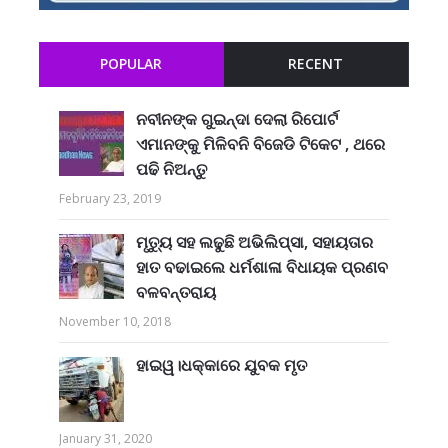
POPULAR
RECENT
ନବୀନଙ୍କ ଗୁଇନ୍ଦା ଦେଲା ରିପୋର୍ଟ
ଏମାନଙ୍କୁ ମିଳିବନି ବିଜେଡି ଟିକେଟ , ଥରେ
ପଢି ନିଅନ୍ତୁ
February 23, 2019
ମୃତ୍ୟୁ ସହ ଲଢୁଛି ଅଭିଲିପ୍ସା, ସହାୟତାର
ହାତ ବଢାଇଲେ ଧର୍ମଶାଳା ବିଧାୟକ ପ୍ରଣବ
ବଳବନ୍ତରାୟ
November 10, 2018
ହାଇୱ।ଧକ୍କାରେ ଯୁବକ ମୃତ
January 31, 2020