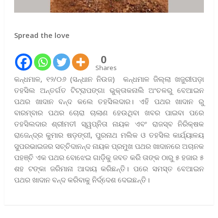
Spread the love
0
Shares
କନ୍ଧମାଳ, ୧୨/୦୬ (ସନ୍ଧାନ ନିଉଜ) କନ୍ଧମାଳ ଜିଲ୍ଲା ଖଜୁରୀପଡ଼ା
ତହସିଲ ଅନ୍ତର୍ଗତ ଟିଟ୍ରାପଙ୍ଗା ଭୁକ୍ତାକନାଲି ଅଂଚଳରୁ ବେଆଇନ
ପଥର ଖାଦାନ ବନ୍ଦ କଲେ ତହସିଲଦାର। ଏହି ପଥର ଖାଦାନ ରୁ
ବାରମ୍ବାର ପଥର ଚୋରା ଚାଲାଣ ହେଉଥିବା ଖବର ପାଇବା ପରେ
ତହସିଲଦାର ଶ୍ରୀମତୀ ସ୍ୱପ୍ନିତା ନାୟକ ଏବଂ ରାଜସ୍ବ ନିରିକ୍ଷକ
ରାଜେନ୍ଦ୍ର କୁମାର ଷଡ଼ଙ୍ଗୀ, ପୁରନାଥ ମଲିକ ଓ ତହସିଲ କାର୍ଯ୍ୟାଳୟ
ସୁପରଭାଇଜର ସଚ୍ଚିଦାନନ୍ଦ ନାୟକ ପ୍ରମୁଖ ପଥର ଖାଦାନରେ ଅଚାନକ
ପହଞ୍ଚି ଏକ ପଥର ବୋଝେଇ ଗାଡ଼ିକୁ ଜବତ କରି ତାଙ୍କ ଠାରୁ ୫ ହଜାର ୫
ଶହ ଟଙ୍କା ଜରିମାନା ଆଦାୟ କରିଛନ୍ତି। ପରେ ସମସ୍ତ ବେଆଇନ
ପଥର ଖାଦାନ ବନ୍ଦ କରିବାକୁ ନିର୍ଦ୍ଦେଶ ଦେଇଛନ୍ତି।