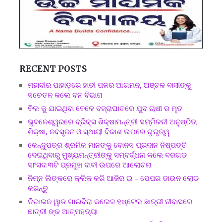
RECENT POSTS
ମହାବୀର ପାହାଡ଼ରେ ହାତୀ ପଳର ଆଗମନ, ଅଞ୍ଚଳ ବାସୀଙ୍କୁ
ସଚେତନ କଲେ ବନ ବିଭାଗ
ବିଲ କୁ ଯାଇଥିବା ବେଳେ ବଜ୍ରାଘାତରେ ଯୁବ ଚାଷୀ ର ମୃତ
ଭୁବନେଶ୍ୱରରେ ବ୍ରିକ୍ସ ଶିକ୍ଷାମନ୍ତ୍ରୀ ସମ୍ମିଳନୀ ଅନୁଷ୍ଠିତ;
ଶିକ୍ଷା, ନବସୃଜନ ଓ ସ୍ଥାୟୀ ବିକାଶ ଉପରେ ଗୁରୁତ୍ୱ
କେନ୍ଦୁପତ୍ର ଶ୍ରମିକ ମାନଙ୍କୁ ବୋନସ ପ୍ରଦାନ ନିଷ୍ପତ୍ତି
ଦେଇଥିବାରୁ ମୁଖ୍ୟମନ୍ତ୍ରୀଙ୍କୁ ସମ୍ବର୍ଦ୍ଧନା କଲେ ବରଗଡ
ସାଂସଦ:୩ଟି ପ୍ରମୁଖ ଦାବୀ ଉପରେ ଆଲୋଚନା
ନିମ୍ନ ଲିଙ୍କରେ କ୍ଲିକ କରି ଆଜିର ଇ – ପେପର ଡାଉନ ଲୋଡ
କରନ୍ତୁ
ଡିଭାଇନ ୱାଡ ଗାଇବିରା କଲେଜ ହଷ୍ଟେଲ ଛାତ୍ରୀ ନୀବାସରେ
ଛାତ୍ରୀ ଙ୍କ ଆତ୍ମହତ୍ୟା