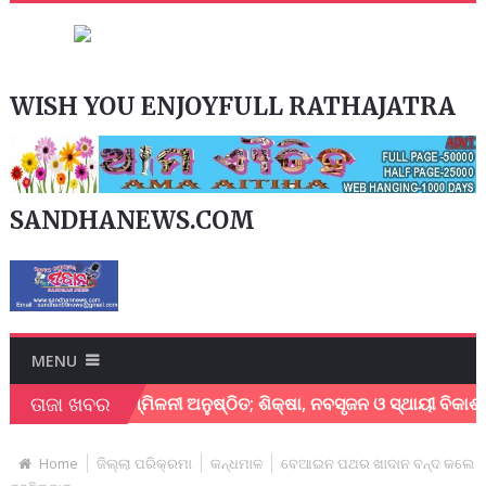
WISH YOU ENJOYFULL RATHAJATRA
SANDHANEWS.COM
MENU
ତାଜା ଖବର
ଷାମନ୍ତ୍ରୀ ସମ୍ମିଳନୀ ଅନୁଷ୍ଠିତ; ଶିକ୍ଷା, ନବସୃଜନ ଓ ସ୍ଥାୟୀ ବିକାଶ ଉପରେ
Home
ଜିଲ୍ଲା ପରିକ୍ରମା
କନ୍ଧମାଳ
ବେଆଇନ ପଥର ଖାଦାନ ବନ୍ଦ କଲେ