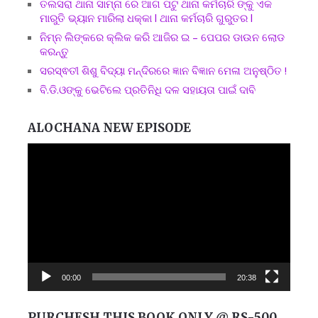
ତଲସରା ଥାନା ସାମ୍ନା ରେ ଆଗ ପଟୁ ଥାନା କର୍ମଚାରି ଙ୍କୁ ଏକ
ମାରୁତି ଭ୍ୟାନ ମାରିଲା ଧକ୍କା l ଥାନା କର୍ମଚାରି ଗୁରୁତର l
ନିମ୍ନ ଲିଙ୍କରେ କ୍ଲିକ କରି ଆଜିର ଇ – ପେପର ଡାଉନ ଲୋଡ
କରନ୍ତୁ
ସରସ୍ଵତୀ ଶିଶୁ ବିଦ୍ୟା ମନ୍ଦିରରେ ଜ୍ଞାନ ବିଜ୍ଞାନ ମେଳା ଅନୁଷ୍ଠିତ !
ବି.ଡି.ଓଙ୍କୁ ଭେଟିଲେ ପ୍ରତିନିଧି ଦଳ ସହାୟତା ପାଇଁ ଦାବି
ALOCHANA NEW EPISODE
Video
Player
00:00
20:38
PURCHESH THIS BOOK ONLY @ RS-500