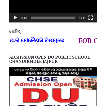
00:00
16:41
ନୋଟିସ୍
ପ୍
ପ.ଜି ଯେକୈଣସି ବିଷୟରେ
FOR GOVT 
ADMISSION OPEN DU PUBLIC SCHOOL
CHANDIKHOLE JAJPUR