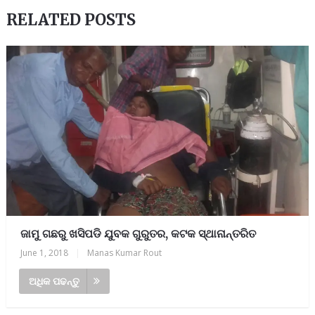
RELATED POSTS
ଜାମୁ ଗଛରୁ ଖସିପଡି ଯୁବକ ଗୁରୁତର, କଟକ ସ୍ଥାନାନ୍ତରିତ
June 1, 2018
|
Manas Kumar Rout
ଅଧିକ ପଢନ୍ତୁ