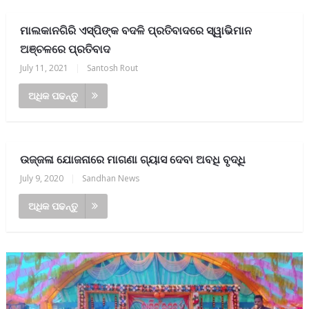
ମାଲକାନଗିରି ଏସ୍‌ପିଙ୍କ ବଦଳି ପ୍ରତିବାଦରେ ସ୍ୱାଭିମାନ
ଅଞ୍ଚଳରେ ପ୍ରତିବାଦ
July 11, 2021
|
Santosh Rout
ଅଧିକ ପଢନ୍ତୁ
ଉଜ୍ଜଳା ଯୋଜନାରେ ମାଗଣା ଗ୍ୟାସ ଦେବା ଅବଧି ବୃଦ୍ଧି
July 9, 2020
|
Sandhan News
ଅଧିକ ପଢନ୍ତୁ