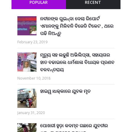
POPULAR
RECENT
ନବୀନଙ୍କ ଗୁଇନ୍ଦା ଦେଲା ରିପୋର୍ଟ
ଏମାନଙ୍କୁ ମିଳିବନି ବିଜେଡି ଟିକେଟ , ଥରେ
ପଢି ନିଅନ୍ତୁ
February 23, 2019
ମୃତ୍ୟୁ ସହ ଲଢୁଛି ଅଭିଲିପ୍ସା, ସହାୟତାର
ହାତ ବଢାଇଲେ ଧର୍ମଶାଳା ବିଧାୟକ ପ୍ରଣବ
ବଳବନ୍ତରାୟ
November 10, 2018
ହାଇୱ।ଧକ୍କାରେ ଯୁବକ ମୃତ
January 31, 2020
ପୋଖରୀ ହୁଡ଼ା କଦମ୍ବ ଗଛରେ ଯୁବତୀର