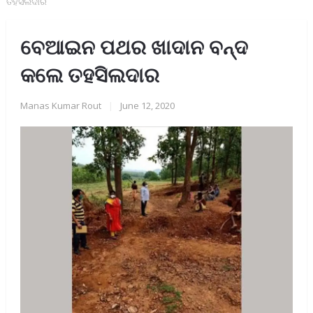
ତହସିଲଦାର
ବେଆଇନ ପଥର ଖାଦାନ ବନ୍ଦ
କଲେ ତହସିଲଦାର
Manas Kumar Rout
|
June 12, 2020