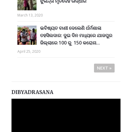
ଝୁଲନ୍ତା ମୃତଦେହ ଉଦ୍ଧାର
March 13, 2020
ଭବିଷ୍ୟତ ବାଣୀ ଦେଲେଣି ର୍ଧର୍ମଶାଳା
ତହସିଲଦାର: ଦୁଇ ଦିନ ମଧ୍ୟରେ ଯାଜପୁର
ଜିଲ୍ଲାରେ 100 ରୁ 150 କରୋନା...
April 25, 2020
NEXT »
DIBYADRASANA
Video
Player