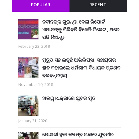
POPULAR
RECENT
ନବୀନଙ୍କ ଗୁଇନ୍ଦା ଦେଲା ରିପୋର୍ଟ
ଏମାନଙ୍କୁ ମିଳିବନି ବିଜେଡି ଟିକେଟ , ଥରେ
ପଢି ନିଅନ୍ତୁ
February 23, 2019
ମୃତ୍ୟୁ ସହ ଲଢୁଛି ଅଭିଲିପ୍ସା, ସହାୟତାର
ହାତ ବଢାଇଲେ ଧର୍ମଶାଳା ବିଧାୟକ ପ୍ରଣବ
ବଳବନ୍ତରାୟ
November 10, 2018
ହାଇୱ।ଧକ୍କାରେ ଯୁବକ ମୃତ
January 31, 2020
ପୋଖରୀ ହୁଡ଼ା କଦମ୍ବ ଗଛରେ ଯୁବତୀର