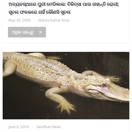
ଅବ୍ୟବସ୍ଥାରେ ପୁରୀ ମେଡିକାଲ: ଚିକିତ୍ସା ପାଉ ନାହାନ୍ତି ରୋଗୀ;
ସୂଚନା ଫଳକରେ ନାହିଁ କୌଣସି ସୂଚନା
May 30, 2020
|
Manas Kumar Rout
ଅଧିକ ପଢନ୍ତୁ
June 6, 2019
|
Sandhan News