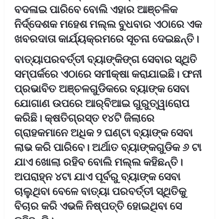
ବଦଳାଇ ପାରିବେ ବୋଲି ଏହାର ଆଞ୍ଚଳିକ
ନିର୍ଦ୍ଦେଶକ ମହେଶ ମଲ୍ଲ ବୁଧବାର ଏଠାରେ ଏକ
ଖବରଦାତା କାର୍ଯ୍ୟକ୍ରମରେ ସୂଚନା ଦେଇଛନ୍ତି।
ବାତ୍ୟାପରବର୍ତ୍ତୀ ବ୍ୟାଙ୍କିଙ୍ଗ ସେବାର ସ୍ଥିତି
ସମ୍ପର୍କରେ ଏଠାରେ ସମୀକ୍ଷା କରାଯାଇଛି। ଫନୀ
ପ୍ରଭାବିତ ଅଞ୍ଚଳଗୁଡିକରେ ବ୍ୟାଙ୍କ ସେବା
ଯୋଗାଣ ଉପରେ ଆର୍‌ବିଆଇ ଗୁରୁତ୍ୱାରୋପ
କରିଛି। କ୍ଷତିଗ୍ରସ୍ତ ୧୪ଟି ଜିଲାରେ
ଗ୍ରାହକମାନେ ଅଧିକ ୨ ଘଣ୍ଟା ବ୍ୟାଙ୍କ ସେବା
ଲାଭ କରି ପାରିବେ। ଅର୍ଥାତ ବ୍ୟାଙ୍କଗୁଡିକ ୬ ଟା
ଯାଏ ଖୋଲା ରହିବ ବୋଲି ମଲ୍ଲ କହିଛନ୍ତି।
ଅପରାହ୍ନ ୪ଟା ଯାଏ ପୂର୍ବରୁ ବ୍ୟାଙ୍କ ସେବା
ଚାଲୁଥିବା ବେଳେ ବାତ୍ୟା ପରବର୍ତ୍ତୀ ସ୍ଥିତିକୁ
ବିଚାର କରି ଏଭଳି ନିଷ୍ପତ୍ତି ହୋଇଥିବା ସେ