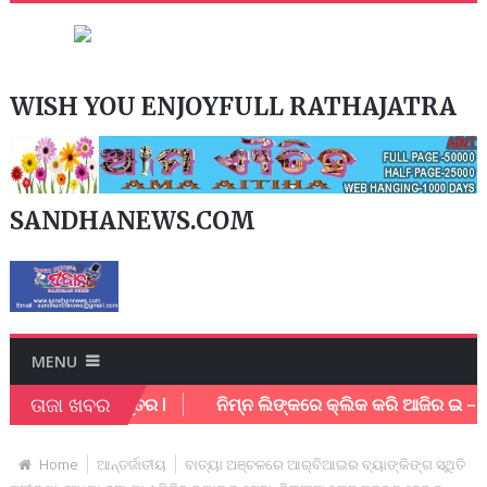
WISH YOU ENJOYFULL RATHAJATRA
SANDHANEWS.COM
MENU
ତାଜା ଖବର
ର୍ମଚାରି ଗୁରୁତର l
ନିମ୍ନ ଲିଙ୍କରେ କ୍ଲିକ କରି ଆଜିର ଇ – ପେପର 
Home
ଆନ୍ତର୍ଜାତୀୟ
ବାତ୍ୟା ଅଞ୍ଚଳରେ ଆର୍‌ବିଆଇର ବ୍ୟାଙ୍କିଙ୍ଗ ସ୍ଥିତି