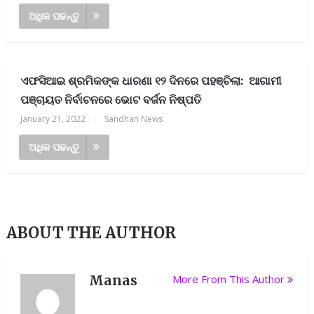
ଅଧିକ ପଢନ୍ତୁ
ଏଫସିଆଇ ଶ୍ରମିକଙ୍କ ଧାରଣା ୧୨ ଦିନରେ ପହଞ୍ଚିଲା: ଆଗାମୀ
ପଞ୍ଚାୟତ ନିର୍ବାଚନରେ ଭୋଟ ବର୍ଜନ ନିଷ୍ପତି
January 21, 2022
|
Sandhan News
ଅଧିକ ପଢନ୍ତୁ
ABOUT THE AUTHOR
Manas
More From This Author