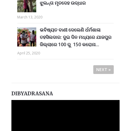
ଝୁଲନ୍ତା ମୃତଦେହ ଉଦ୍ଧାର
March 13, 2020
ଭବିଷ୍ୟତ ବାଣୀ ଦେଲେଣି ର୍ଧର୍ମଶାଳା
ତହସିଲଦାର: ଦୁଇ ଦିନ ମଧ୍ୟରେ ଯାଜପୁର
ଜିଲ୍ଲାରେ 100 ରୁ 150 କରୋନା...
April 25, 2020
NEXT »
DIBYADRASANA
Video
Player