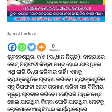
Spread the love
0
Shares
ଭୁବନେଶ୍ୱର, ୯/୫ (ସନ୍ଧାନ ନିୟୁଜ): ବାତ୍ୟାରେ
ନୋଟ୍‌ ଚିରାଫଟା କିମ୍ବା ନଷ୍ଟ ହୋଇ ଯାଇଥିଲେ
ଏଥି ଲାଗି ଚିନ୍ତା କରିବାର ନାହିଁ। ଏହାକୁ
ବ୍ୟାଙ୍କଗୁଡିକ ଗ୍ରହଣ କରିବେ। ବ୍ୟାଙ୍କଗୁଡ଼ିକ
ସବୁ ଚିରାଫଟା ନୋଟ ଗ୍ରହଣ କରିବା ସହ ବିନିମୟ
ମୂଲ୍ୟ ପ୍ରଦାନ କରିବେ। ସେହିଭଳି ଅଧିକ ନଷ୍ଟ
ହୋଇ ଯାଇଥିବା କିମ୍ବା ପୋଡି ଯାଇଥିବା ନୋଟକୁ
ଲୋକମାନେ ଆର୍‌ବିଆଇ କାର୍ଯ୍ୟାଳୟରେ