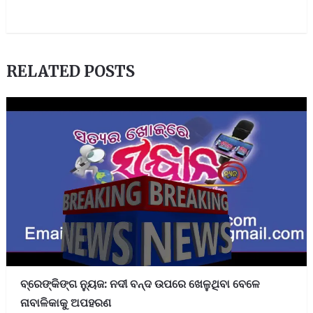
RELATED POSTS
ବ୍ରେଙ୍କିଙ୍ଗ ନ୍ୟୁଜ: ନଦୀ ବନ୍ଦ ଉପରେ ଖେଳୁଥିବା ବେଳେ
ନାବାଳିକାକୁ ଅପହରଣ