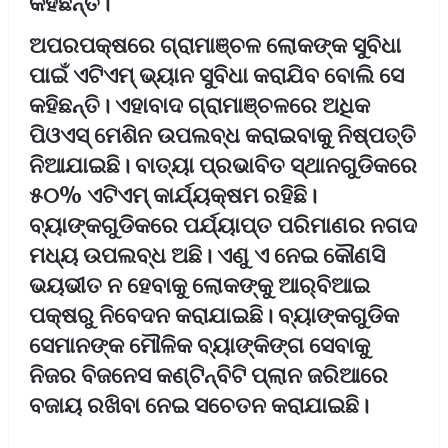
କହିଛନ୍ତି।
ଅପରପକ୍ଷରେ ଗ୍ରାମାଞ୍ଚଳ ଲୋକଙ୍କ ସୁବିଧା
ପାଇଁ ଏଟିଏମ୍‌ ଭ୍ୟାନ ସୁବିଧା କରାଯିବ ବୋଲି ସେ
କହିଛନ୍ତି। ଏହାବାଦ ଗ୍ରାମାଞ୍ଚଳରେ ଅଧିକ
ପିଓଏସ୍‌ ମେଶିନ ଉପଲବ୍ଧ କରାଇବାକୁ ନିଷ୍ପତ୍ତି
ନିଆଯାଇଛି। ବାତ୍ୟା ପ୍ରଭାବିତ ସ୍ଥାନଗୁଡିକରେ
୫୦% ଏଟିଏମ୍‌ କାର୍ଯ୍ୟକ୍ଷମ ରହିଛି।
ବ୍ୟାଙ୍କଗୁଡିକରେ ପର୍ଯ୍ୟାପ୍ତ ପରିମାଣର ନଗଦ
ମଧ୍ୟ ଉପଲବ୍ଧ ଅଛି। ଏଣୁ ଏ ନେଇ କୌଣସି
ଭୟଭୀତ ନ ହେବାକୁ ଲୋକଙ୍କୁ ଆର୍‌ବିଆଇ
ପକ୍ଷରୁ ନିବେଦନ କରାଯାଇଛି। ବ୍ୟାଙ୍କଗୁଡିକ
ସେମାନଙ୍କ ମୌଳିକ ବ୍ୟାଙ୍କିଙ୍ଗ ସେବାକୁ
ନିଜର ବିଜନେସ କଣ୍ଟିନ୍ବିଟି ପ୍ଲାନ ଜରିଆରେ
ବଜାୟ ରଖିବା ନେଇ ସଚେତନ କରାଯାଇଛି।