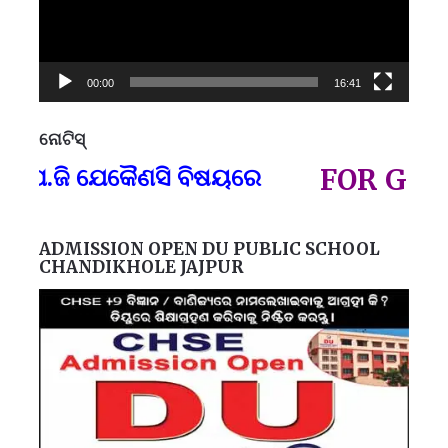
00:00
16:41
ନୋଟିସ୍
ପ୍
ଜି ଯେକୈଣସି ବିଷୟରେ
FOR GOVT AN
ADMISSION OPEN DU PUBLIC SCHOOL
CHANDIKHOLE JAJPUR