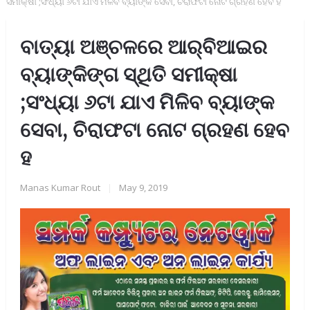
ସମୀକ୍ଷା ;ସଂଧ୍ୟା ୬ଟା ଯାଏ ମିଳିବ ବ୍ୟାଙ୍କ ସେବା, ଚିରାଫଟା ନୋଟ ଗ୍ରହଣ ହେବ ହ
ବାତ୍ୟା ଅଞ୍ଚଳରେ ଆର୍‌ବିଆଇର
ବ୍ୟାଙ୍କିଙ୍ଗ ସ୍ଥିତି ସମୀକ୍ଷା
;ସଂଧ୍ୟା ୬ଟା ଯାଏ ମିଳିବ ବ୍ୟାଙ୍କ
ସେବା, ଚିରାଫଟା ନୋଟ ଗ୍ରହଣ ହେବ
ହ
Manas Kumar Rout
|
May 9, 2019