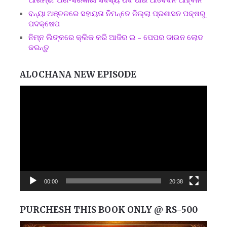
ବନ୍ୟା ଅଞ୍ଚଳରେ ସହାୟତା ନିମନ୍ତେ ଜିଲ୍ଲା ପ୍ରଶାସନ ପକ୍ଷରୁ
ପଦକ୍ଷେପ
ନିମ୍ନ ଲିଙ୍କରେ କ୍ଲିକ କରି ଆଜିର ଇ – ପେପର ଡାଉନ ଲୋଡ
କରନ୍ତୁ
ALOCHANA NEW EPISODE
Video
Player
00:00
20:38
PURCHESH THIS BOOK ONLY @ RS-500