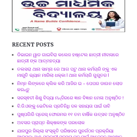
RECENT POSTS
ଡିଭାଇନ ୱାଡ ଗାଇବିରା କଲେଜ ହଷ୍ଟେଲ ଛାତ୍ରୀ ନୀବାସରେ
ଛାତ୍ରୀ ଙ୍କ ଆତ୍ମହତ୍ୟା
ତଲସରା ଥାନା ସାମ୍ନା ରେ ଆଗ ପଟୁ ଥାନା କର୍ମଚାରି ଙ୍କୁ ଏକ
ମାରୁତି ଭ୍ୟାନ ମାରିଲା ଧକ୍କା l ଥାନା କର୍ମଚାରି ଗୁରୁତର l
ନିମ୍ନ ଲିଙ୍କରେ କ୍ଲିକ କରି ଆଜିର ଇ – ପେପର ଡାଉନ ଲୋଡ
କରନ୍ତୁ
ସରସ୍ଵତୀ ଶିଶୁ ବିଦ୍ୟା ମନ୍ଦିରରେ ଜ୍ଞାନ ବିଜ୍ଞାନ ମେଳା ଅନୁଷ୍ଠିତ !
ବି.ଡି.ଓଙ୍କୁ ଭେଟିଲେ ପ୍ରତିନିଧି ଦଳ ସହାୟତା ପାଇଁ ଦାବି
ପୁଷ୍ପଗିରି ପ୍ରେସ୍ ଫୋରମର ୧୧ ତମ ବାର୍ଷିକ ଉତ୍ସବ ଅନୁଷ୍ଠିତ
ଅବସର ପ୍ରାପ୍ତ ଶିକ୍ଷକଙ୍କ ପରଲୋକ
ଯାଜପୁର ଜିଲ୍ଲା ସଂସ୍କୃତି ପରିଷଦର ପୁନର୍ଗଠନ ପ୍ରକ୍ରିୟା
ଆରମ୍ଭ: ଅଣ-ସରକାରୀ ସଦସ୍ୟ ପଦ ପାଇଁ ଆବେଦନ ଆହ୍ଵାନ