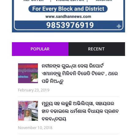
POPULAR
RECENT
ନବୀନଙ୍କ ଗୁଇନ୍ଦା ଦେଲା ରିପୋର୍ଟ
ଏମାନଙ୍କୁ ମିଳିବନି ବିଜେଡି ଟିକେଟ , ଥରେ
ପଢି ନିଅନ୍ତୁ
February 23, 2019
ମୃତ୍ୟୁ ସହ ଲଢୁଛି ଅଭିଲିପ୍ସା, ସହାୟତାର
ହାତ ବଢାଇଲେ ଧର୍ମଶାଳା ବିଧାୟକ ପ୍ରଣବ
ବଳବନ୍ତରାୟ
November 10, 2018