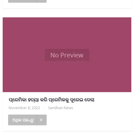
ପ୍ରେମିକା ହତ୍ୟା କରି ପ୍ରେମିକକୁ ଦୂରେଇ ଦେଲା
November 8, 2022
|
Sandhan News
ଅଧିକ ପଢନ୍ତୁ