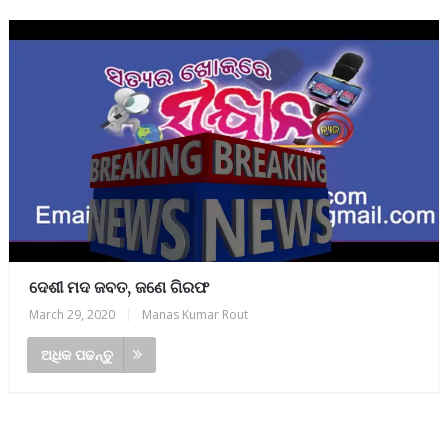
ଦେଶୀ ମଦ ଜବତ, ଜଣେ ଗିରଫ
March 29, 2020
|
Manas Kumar Rout
ଅଧିକ ପଢନ୍ତୁ