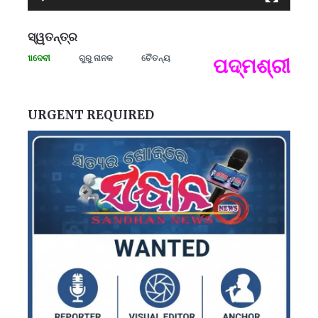
ସ୍ୱତନ୍ତ୍ର
ରମାଦେବୀ
ଗୁରୁ ନାନକ
ଚୈତନ୍ୟ
ପଦ୍ମଶ୍ରୀ ଜୟନ୍
ପ
B
ପ
URGENT REQUIRED