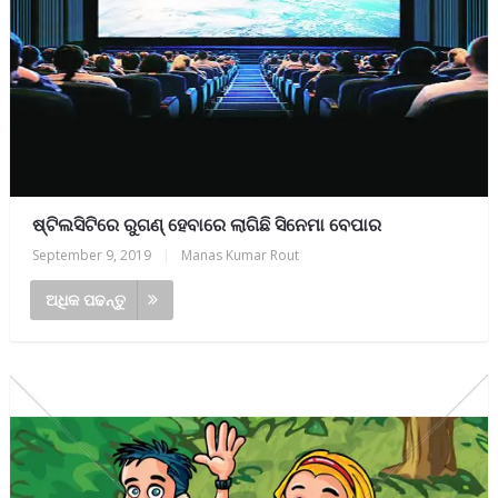
ଷ୍ଟିଲସିଟିରେ ରୁଗଣ୍ ହେବାରେ ଲାଗିଛି ସିନେମା ବେପାର
September 9, 2019
|
Manas Kumar Rout
ଅଧିକ ପଢନ୍ତୁ