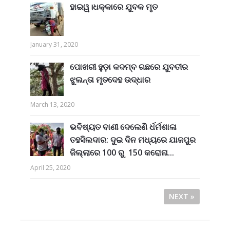
ହାଇୱ।ଧକ୍କାରେ ଯୁବକ ମୃତ
January 31, 2020
ପୋଖରୀ ହୁଡ଼ା କଦମ୍ବ ଗଛରେ ଯୁବତୀର
ଝୁଲନ୍ତା ମୃତଦେହ ଉଦ୍ଧାର
March 13, 2020
ଭବିଷ୍ୟତ ବାଣୀ ଦେଲେଣି ର୍ଧର୍ମଶାଳା
ତହସିଲଦାର: ଦୁଇ ଦିନ ମଧ୍ୟରେ ଯାଜପୁର
ଜିଲ୍ଲାରେ 100 ରୁ 150 କରୋନା...
April 25, 2020
NEXT »