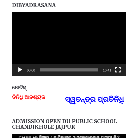
DIBYADRASANA
Video
Player
00:00
16:41
ନୋଟିସ୍
ିଧି ଆବଶ୍ୟକ
ସ୍ୱତନ୍ତ୍ର ପ୍ରତିନିଧି ଆବଶ୍
F
ADMISSION OPEN DU PUBLIC SCHOOL
CHANDIKHOLE JAJPUR