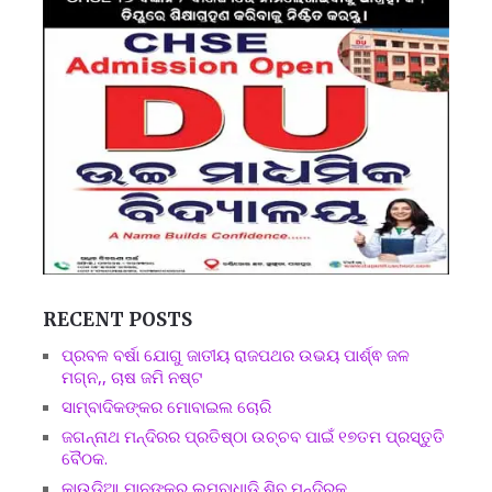
RECENT POSTS
ପ୍ରବଳ ବର୍ଷା ଯୋଗୁ ଜାତୀୟ ରାଜପଥର ଉଭୟ ପାର୍ଶ୍ଵ ଜଳ
ମଗ୍ନ,, ଚାଷ ଜମି ନଷ୍ଟ
ସାମ୍ବାଦିକଙ୍କର ମୋବାଇଲ ଚୋରି
ଜଗନ୍ନାଥ ମନ୍ଦିରର ପ୍ରତିଷ୍ଠା ଉଚ୍ଚବ ପାଇଁ ୧୭ତମ ପ୍ରସ୍ତୁତି
ବୈଠକ.
କାଉଡ଼ିଆ ମାନଙ୍କର ଲମ୍ବାଧାଡି ଶିବ ମନ୍ଦିରକୁ