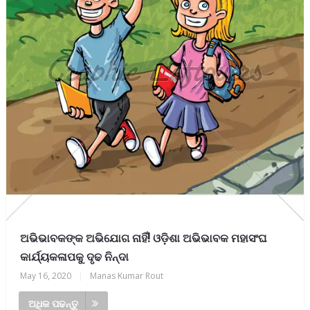
ଅଭିଭାବକଙ୍କ ଅଭିଯୋଗ ନାହିଁ! ଓଡ଼ିଶା ଅଭିଭାବକ ମହାସଂଘ
କାର୍ଯ୍ୟକଳାପକୁ ଦୃଢ ନିନ୍ଦା
May 16, 2020
|
Manas Kumar Rout
ଅଧିକ ପଢନ୍ତୁ