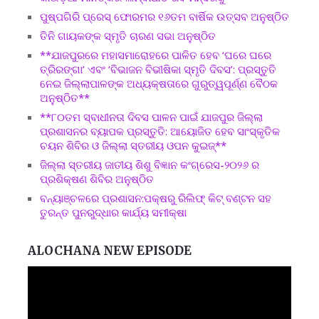
ପୁଷ୍ପଗିରି ପ୍ରେସ୍ ଫୋରମର ୧୬ତମ ବାର୍ଷିକ ଉତ୍ସବ ଅନୁଷ୍ଠିତ
ତିନି ଗାୟକଙ୍କ ସ୍ମୃତି ଚାରଣ ସଭା ଅନୁଷ୍ଠିତ
**ଯାଜପୁରରେ ମହାସମାରୋହରେ ପାଳିତ ହେବ ‘ଘରେ ଘରେ
ତ୍ରିରଙ୍ଗା’ ଏବଂ ‘ବିଭାଜନ ବିଭୀଷିକା ସ୍ମୃତି ଦିବସ’: ପ୍ରସ୍ତୁତି
ନେଇ ଜିଲ୍ଲାପାଳଙ୍କ ଅଧ୍ୟକ୍ଷତାରେ ଗୁରୁତ୍ୱପୂର୍ଣ୍ଣ ବୈଠକ
ଅନୁଷ୍ଠିତ**
**୮୦ତମ ସ୍ବାଧୀନତା ଦିବସ ପାଳନ ପାଇଁ ଯାଜପୁର ଜିଲ୍ଲା
ପ୍ରଶାସନର ବ୍ୟାପକ ପ୍ରସ୍ତୁତି: ଆୟୋଜିତ ହେବ ସାଂସ୍କୃତିକ
ଚୟନ ଶିବିର ଓ ଜିଲ୍ଲା ସ୍ତରୀୟ ଓପନ କୁଇଜ୍**
ଜିଲ୍ଲା ସ୍ତରୀୟ ଜାତୀୟ ଶିଶୁ ବିଜ୍ଞାନ କଂଗ୍ରେସ-୨୦୨୬ ର
ପ୍ରଶିକ୍ଷଣ ଶିବିର ଅନୁଷ୍ଠିତ
ବନ୍ୟାଞ୍ଚଳରେ ପ୍ରଶାସନ:ପକ୍ଷରୁ ରିଲିଫ୍ କିଟ୍ ବଣ୍ଟନ ସହ
ତୁରନ୍ତ ପୁନରୁଦ୍ଧାର କାର୍ଯ୍ୟ ସମୀକ୍ଷା
ALOCHANA NEW EPISODE
Video
Player