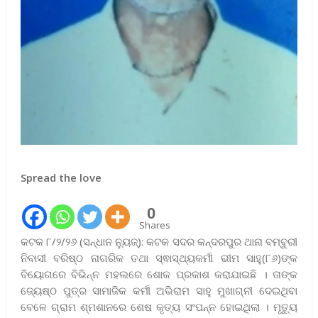
Spread the love
0
Shares
କଟକ ୮/୨/୨୬ (ସନ୍ଧାନ ନ୍ୟୁଜ୍): କଟକ ସଦର କନ୍ଦରପୁର ଥାନା ବମ୍ବୁରୀ
ନିବାସୀ ବରିଷ୍ଠ ନାଗରିକ ତଥା ସ୍ଵାସ୍ଥ୍ୟକର୍ମୀ ଭୀମ ସାହୁ(୮୬)ଙ୍କ
ବିୟୋଗରେ ବିଭିନ୍ନ ମହଲରେ ଶୋକ ପ୍ରକାଶ କରାଯାଇଛି । ତାଙ୍କ
ଜ୍ୟେଷ୍ଠ ପୁତ୍ର ସାମାଜିକ କର୍ମୀ ଅଭିରାମ ସାହୁ ମୁଖାଗ୍ନୀ ଦେଇଥିବା
ବେଳେ ଗ୍ରାମ ଶ୍ମଶାନରେ ଶେଷ କୃତ୍ୟ ସଂପନ୍ନ ହୋଇଥିଲା । ମୃତ୍ୟୁ