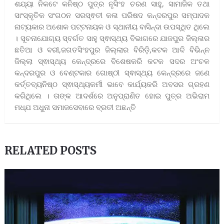
ଶଯ୍ୟା ନିକଟେ କନିଷ୍ଠ ପୁତ୍ର ନୃସିଂହ ଚରଣ ସାହୁ, ସାମାଜିକ ତଥା
ସାଂସ୍କୃତିକ ସଂଗଠନ ସରସ୍ଵତୀ କଳା ପରିଷଦ କନ୍ଦରପୁର ସମ୍ପାଦକ
ନାଟ୍ୟକାର ଅଶୋକ ପଟ୍ଟନାୟକ ଓ ସ୍ଥାନୀୟ ବାସିନ୍ଦା ଉପସ୍ଥିତ ଥିଲେ
। ସୂଚନାଯୋଗ୍ୟ ସ୍ବର୍ଗତ ସାହୁ ସ୍ଵାସ୍ଥ୍ୟ ବିଭାଗରେ ଯାଜପୁର ଜିଲ୍ଳାର
ଛତିଆ ଓ ବରୀ,ଜଗତସିଂହପୁର ଜିଲ୍ଲାର ବିରିଡ଼ି,କଟକ ଆଦି ବିଭିନ୍ନ
ଜିଲ୍ଲା ସ୍ଵାସ୍ଥ୍ୟ କେନ୍ଦ୍ରରେ ବିଶେଷକରି କଟକ ସଦର ଅଂଚଳ
କନ୍ଦରପୁର ଓ ବେଣ୍ଟକାର ଗୋଷ୍ଠୀ ସ୍ଵାସ୍ଥ୍ୟ କେନ୍ଦ୍ରରେ ଜଣେ
କର୍ତ୍ତବ୍ୟନିଷ୍ଠ ସ୍ଵାସ୍ଥ୍ୟକର୍ମୀ ଭାବେ କାର୍ଯ୍ୟକରି ଅବସର ଗ୍ରହଣ
କରିଥିଲେ । ତାଙ୍କ ଆଦର୍ଶରେ ଅନୁପ୍ରାଣିତ ହୋଇ ପୁତ୍ର ଅଭିରାମ
ମଧ୍ଯ ଅଧୁନା ସମାଜସେବାରେ ବ୍ରତୀ ଅଛନ୍ତି
RELATED POSTS