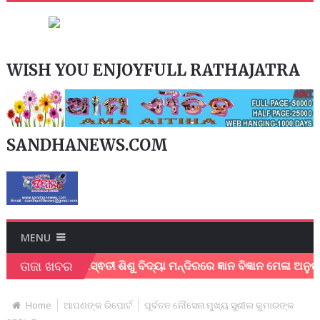
WISH YOU ENJOYFULL RATHAJATRA
SANDHANEWS.COM
MENU
ତାଜା ଖବର
୍ତୁ
ସରସ୍ଵତୀ ଶିଶୁ ବିଦ୍ୟା ମନ୍ଦିରରେ ଜ୍ଞାନ ବିଜ୍ଞାନ ମେଳା ଅନୁଷ୍ଠିତ !
Home
ଆପଣଙ୍କ ରିପୋର୍ଟ
ପୂର୍ବତନ ନୌସେନା ମୁଖ୍ୟ ସୁଶୀଲ କୁମାରଙ୍କ