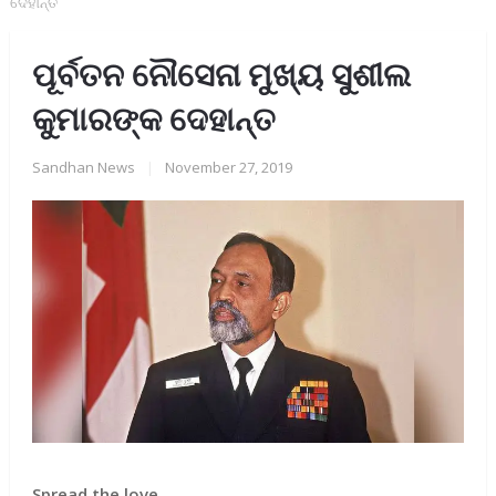
ଦେହାନ୍ତ
ପୂର୍ବତନ ନୌସେନା ମୁଖ୍ୟ ସୁଶୀଲ
କୁମାରଙ୍କ ଦେହାନ୍ତ
Sandhan News
|
November 27, 2019
Spread the love