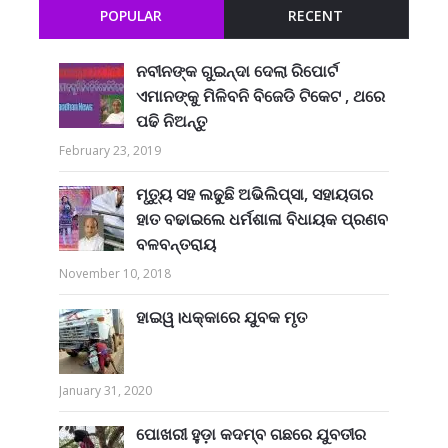
POPULAR
RECENT
ନବୀନଙ୍କ ଗୁଇନ୍ଦା ଦେଲା ରିପୋର୍ଟ
ଏମାନଙ୍କୁ ମିଳିବନି ବିଜେଡି ଟିକେଟ , ଥରେ
ପଢି ନିଅନ୍ତୁ
February 23, 2019
ମୃତ୍ୟୁ ସହ ଲଢୁଛି ଅଭିଲିପ୍ସା, ସହାୟତାର
ହାତ ବଢାଇଲେ ଧର୍ମଶାଳା ବିଧାୟକ ପ୍ରଣବ
ବଳବନ୍ତରାୟ
November 10, 2018
ହାଇୱ।ଧକ୍କାରେ ଯୁବକ ମୃତ
January 31, 2020
ପୋଖରୀ ହୁଡ଼ା କଦମ୍ବ ଗଛରେ ଯୁବତୀର