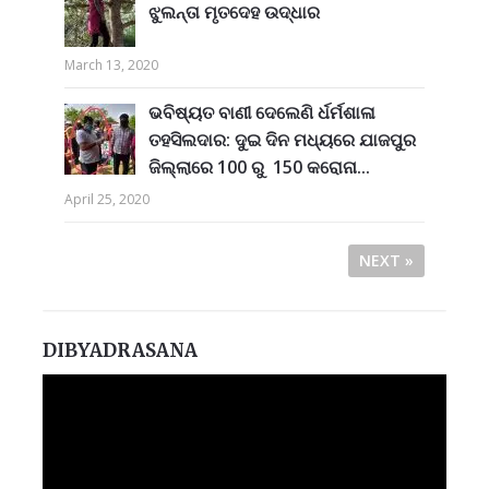
ଝୁଲନ୍ତା ମୃତଦେହ ଉଦ୍ଧାର
March 13, 2020
ଭବିଷ୍ୟତ ବାଣୀ ଦେଲେଣି ର୍ଧର୍ମଶାଳା
ତହସିଲଦାର: ଦୁଇ ଦିନ ମଧ୍ୟରେ ଯାଜପୁର
ଜିଲ୍ଲାରେ 100 ରୁ 150 କରୋନା...
April 25, 2020
NEXT »
DIBYADRASANA
Video
Player