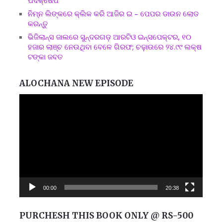
ନିମ୍ନ ଲିଙ୍କରେ କ୍ଲିକ କରି ଆଜିର ଇ – ପେପର ଡାଉନ ଲୋଡ
କରନ୍ତୁ
ଭିଜିଲାନ୍ସ ଜାଲରେ ସୁନ୍ଦରଗଡ଼ ଆରଟିଓ ଇନ୍ସପେକ୍ଟର, ୧୦
ହଜାର ଲାଞ୍ଚ ନେଉଥିବା ବେଳେ ଗିରଫ; ଚଢ଼ାଉରେ ୨୪.୯୯ ଲକ୍ଷ
ଟଙ୍କା ଜବତ
ALOCHANA NEW EPISODE
Video
Player
00:00
20:38
PURCHESH THIS BOOK ONLY @ RS-500