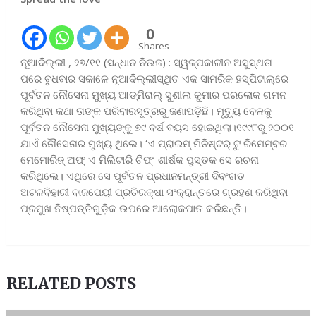
0
Shares
ନୂଆଦିଲ୍ଲୀ , ୨୭/୧୧ (ସନ୍ଧାନ ନିଉଜ) : ସ୍ୱଳ୍ପକାଳୀନ ଅସୁସ୍ଥତା
ପରେ ବୁଧବାର ସକାଳେ ନୂଆଦିଲ୍ଲୀସ୍ଥିତ ଏକ ସାମରିକ ହସ୍‌ପିଟାଲ୍‌ରେ
ପୂର୍ବତନ ନୌସେନା ମୁଖ୍ୟ ଆଡ୍‌ମିରାଲ୍‌ ସୁଶୀଲ କୁମାର ପରଲୋକ ଗମନ
କରିଥିବା କଥା ତାଙ୍କ ପରିବାରସୂତ୍ରରୁ ଜଣାପଡ଼ିଛି। ମୃତ୍ୟୁ ବେଳକୁ
ପୂର୍ବତନ ନୌସେନା ମୁଖ୍ୟଙ୍କୁ ୭୯ ବର୍ଷ ବୟସ ହୋଇଥିଲା।୧୯୯୮ରୁ ୨୦୦୧
ଯାଏଁ ନୌସେନାର ମୁଖ୍ୟ ଥିଲେ। ‘ଏ ପ୍ରାଇମ୍‌ ମିନିଷ୍ଟର୍‌ ଟୁ ରିମେମ୍ବର-
ମେମୋରିଜ୍‌ ଅଫ୍‌ ଏ ମିଲିଟାରି ଚିଫ୍‌’ ଶୀର୍ଷକ ପୁସ୍ତକ ସେ ରଚନା
କରିଥିଲେ। ଏଥିରେ ସେ ପୂର୍ବତନ ପ୍ରଧାନମନ୍ତ୍ରୀ ଦିବଂଗତ
ଅଟଳବିହାରୀ ବାଜପେୟୀ ପ୍ରତିରକ୍ଷା ସଂକ୍ରାନ୍ତରେ ଗ୍ରହଣ କରିଥିବା
ପ୍ରମୁଖ ନିଷ୍ପତ୍ତିଗୁଡ଼ିକ ଉପରେ ଆଲୋକପାତ କରିଛନ୍ତି।
RELATED POSTS