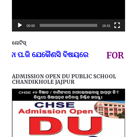
00:00
16:41
ନୋଟିସ୍
ପ୍
ା ପ.ଜି ଯେକୈଣସି ବିଷୟରେ
FOR GOVT
ADMISSION OPEN DU PUBLIC SCHOOL
CHANDIKHOLE JAJPUR