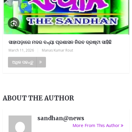
ସାହାପଡ଼ାରେ ମଦର ବନ୍ୟା ପ୍ରଶାସନ ନିରବ ଦ୍ରଷ୍ଟା ସାହିଛି
March 11, 2026
|
Manas Kumar Rout
ଅଧିକ ପଢନ୍ତୁ
ABOUT THE AUTHOR
sandhan@news
More From This Author