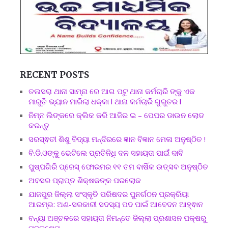
RECENT POSTS
ତଲସରା ଥାନା ସାମ୍ନା ରେ ଆଗ ପଟୁ ଥାନା କର୍ମଚାରି ଙ୍କୁ ଏକ
ମାରୁତି ଭ୍ୟାନ ମାରିଲା ଧକ୍କା l ଥାନା କର୍ମଚାରି ଗୁରୁତର l
ନିମ୍ନ ଲିଙ୍କରେ କ୍ଲିକ କରି ଆଜିର ଇ – ପେପର ଡାଉନ ଲୋଡ
କରନ୍ତୁ
ସରସ୍ଵତୀ ଶିଶୁ ବିଦ୍ୟା ମନ୍ଦିରରେ ଜ୍ଞାନ ବିଜ୍ଞାନ ମେଳା ଅନୁଷ୍ଠିତ !
ବି.ଡି.ଓଙ୍କୁ ଭେଟିଲେ ପ୍ରତିନିଧି ଦଳ ସହାୟତା ପାଇଁ ଦାବି
ପୁଷ୍ପଗିରି ପ୍ରେସ୍ ଫୋରମର ୧୧ ତମ ବାର୍ଷିକ ଉତ୍ସବ ଅନୁଷ୍ଠିତ
ଅବସର ପ୍ରାପ୍ତ ଶିକ୍ଷକଙ୍କ ପରଲୋକ
ଯାଜପୁର ଜିଲ୍ଲା ସଂସ୍କୃତି ପରିଷଦର ପୁନର୍ଗଠନ ପ୍ରକ୍ରିୟା
ଆରମ୍ଭ: ଅଣ-ସରକାରୀ ସଦସ୍ୟ ପଦ ପାଇଁ ଆବେଦନ ଆହ୍ଵାନ
ବନ୍ୟା ଅଞ୍ଚଳରେ ସହାୟତା ନିମନ୍ତେ ଜିଲ୍ଲା ପ୍ରଶାସନ ପକ୍ଷରୁ
ପଦକ୍ଷେପ