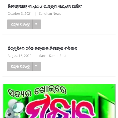
ଜିଲାସ୍ତରୀୟ ଗାନ୍ଧୀ ଓ ଶାସ୍ତ୍ରୀ ଜୟନ୍ତୀ ପାଳିତ
October 3, 2021
|
Sandhan News
ଅଧିକ ପଢନ୍ତୁ
ବିସ୍ମୃତିରେ ସହିଦ କଙ୍କାକାଳିଆଙ୍କ ବଳିଦାନ
August 16, 2020
|
Manas Kumar Rout
ଅଧିକ ପଢନ୍ତୁ