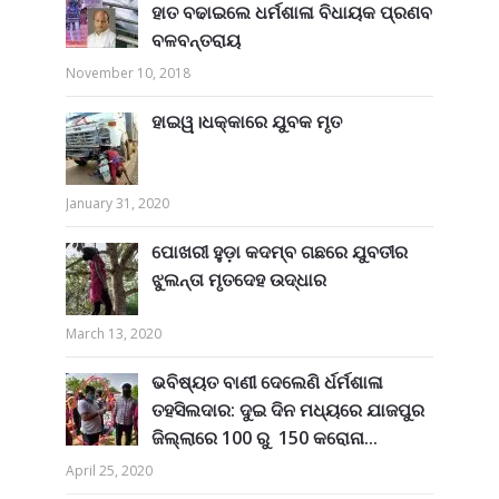
ହାତ ବଢାଇଲେ ଧର୍ମଶାଳା ବିଧାୟକ ପ୍ରଣବ
ବଳବନ୍ତରାୟ
November 10, 2018
ହାଇୱ।ଧକ୍କାରେ ଯୁବକ ମୃତ
January 31, 2020
ପୋଖରୀ ହୁଡ଼ା କଦମ୍ବ ଗଛରେ ଯୁବତୀର
ଝୁଲନ୍ତା ମୃତଦେହ ଉଦ୍ଧାର
March 13, 2020
ଭବିଷ୍ୟତ ବାଣୀ ଦେଲେଣି ର୍ଧର୍ମଶାଳା
ତହସିଲଦାର: ଦୁଇ ଦିନ ମଧ୍ୟରେ ଯାଜପୁର
ଜିଲ୍ଲାରେ 100 ରୁ 150 କରୋନା...
April 25, 2020