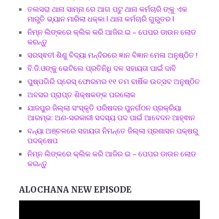
ତଲସରା ଥାନା ସାମ୍ନା ରେ ଆଗ ପଟୁ ଥାନା କର୍ମଚାରି ଙ୍କୁ ଏକ
ମାରୁତି ଭ୍ୟାନ ମାରିଲା ଧକ୍କା l ଥାନା କର୍ମଚାରି ଗୁରୁତର l
ନିମ୍ନ ଲିଙ୍କରେ କ୍ଲିକ କରି ଆଜିର ଇ – ପେପର ଡାଉନ ଲୋଡ
କରନ୍ତୁ
ସରସ୍ଵତୀ ଶିଶୁ ବିଦ୍ୟା ମନ୍ଦିରରେ ଜ୍ଞାନ ବିଜ୍ଞାନ ମେଳା ଅନୁଷ୍ଠିତ !
ବି.ଡି.ଓଙ୍କୁ ଭେଟିଲେ ପ୍ରତିନିଧି ଦଳ ସହାୟତା ପାଇଁ ଦାବି
ପୁଷ୍ପଗିରି ପ୍ରେସ୍ ଫୋରମର ୧୧ ତମ ବାର୍ଷିକ ଉତ୍ସବ ଅନୁଷ୍ଠିତ
ଅବସର ପ୍ରାପ୍ତ ଶିକ୍ଷକଙ୍କ ପରଲୋକ
ଯାଜପୁର ଜିଲ୍ଲା ସଂସ୍କୃତି ପରିଷଦର ପୁନର୍ଗଠନ ପ୍ରକ୍ରିୟା
ଆରମ୍ଭ: ଅଣ-ସରକାରୀ ସଦସ୍ୟ ପଦ ପାଇଁ ଆବେଦନ ଆହ୍ଵାନ
ବନ୍ୟା ଅଞ୍ଚଳରେ ସହାୟତା ନିମନ୍ତେ ଜିଲ୍ଲା ପ୍ରଶାସନ ପକ୍ଷରୁ
ପଦକ୍ଷେପ
ନିମ୍ନ ଲିଙ୍କରେ କ୍ଲିକ କରି ଆଜିର ଇ – ପେପର ଡାଉନ ଲୋଡ
କରନ୍ତୁ
ALOCHANA NEW EPISODE
Video
Player