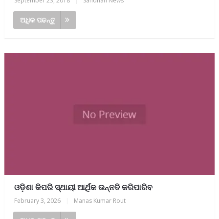
September 23, 2018
|
Sandhan News
ଅଧିକ ପଢନ୍ତୁ
ଓଡ଼ିଶା କିପରି ସ୍ଥାୟୀ ଆର୍ଥିକ ଉନ୍ନତି କରିପାରିବ
February 3, 2026
|
Manas Kumar Rout