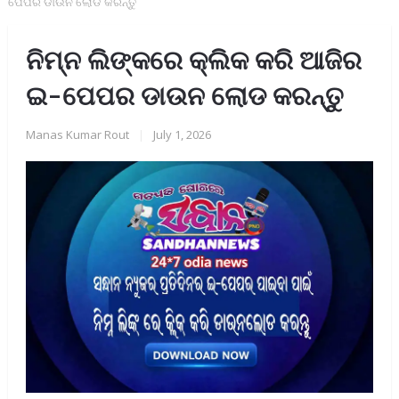
ପେପର ଡାଉନ ଲୋଡ କରନ୍ତୁ
ନିମ୍ନ ଲିଙ୍କରେ କ୍ଲିକ କରି ଆଜିର
ଇ-ପେପର ଡାଉନ ଲୋଡ କରନ୍ତୁ
Manas Kumar Rout
|
July 1, 2026