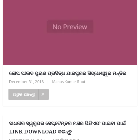
ଲୋପ ପାଇବ ପୁରାଣ ପ୍ରସିଦ୍ଧ ଯାଜପୁରର ସିଦ୍ଧେଶ୍ୱର ମନ୍ଦିର
December 31, 2018
|
Manas Kumar Rout
ଅଧିକ ପଢନ୍ତୁ
ସାଧନାର ସ୍ୱରୁପର ସେପ୍ଟେମ୍ବର ମସର ପିଡିଏଫ ପାଇବା ପାଇଁ
LINK DOWNLOAD କରନ୍ତୁ