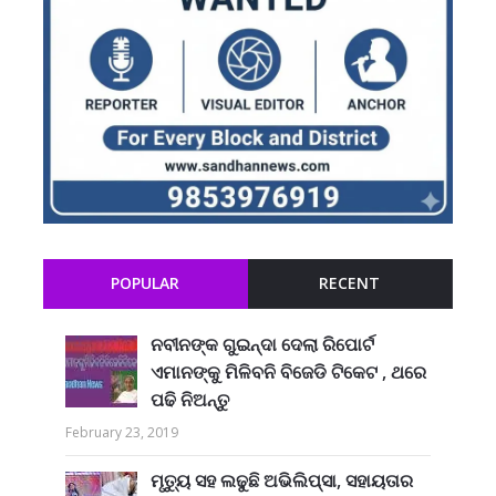
POPULAR
RECENT
ନବୀନଙ୍କ ଗୁଇନ୍ଦା ଦେଲା ରିପୋର୍ଟ
ଏମାନଙ୍କୁ ମିଳିବନି ବିଜେଡି ଟିକେଟ , ଥରେ
ପଢି ନିଅନ୍ତୁ
February 23, 2019
ମୃତ୍ୟୁ ସହ ଲଢୁଛି ଅଭିଲିପ୍ସା, ସହାୟତାର