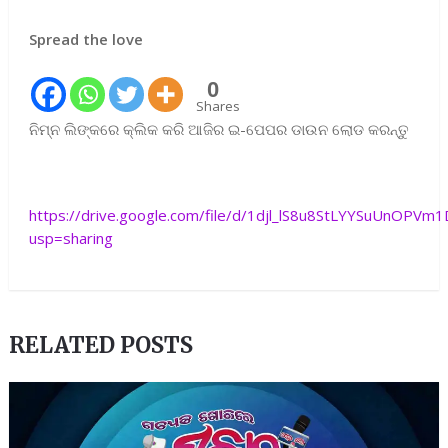
Spread the love
0
Shares
ନିମ୍ନ ଲିଙ୍କରେ କ୍ଲିକ କରି ଆଜିର ଇ-ପେପର ଡାଉନ ଲୋଡ କରନ୍ତୁ
https://drive.google.com/file/d/1djl_lS8u8StLYYSuUnOPV
usp=sharing
RELATED POSTS