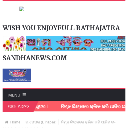
WISH YOU ENJOYFULL RATHAJATRA
SANDHANEWS.COM
MENU
ତାଜା ଖବର
ାନା କର୍ମଚାରି ଗୁରୁତର l
ନିମ୍ନ ଲିଙ୍କରେ କ୍ଲିକ କରି ଆଜିର ଇ – 
Home
ଇ ପେପର (E Paper)
ନିମ୍ନ ଲିଙ୍କରେ କ୍ଲିକ କରି ଆଜିର ଇ-