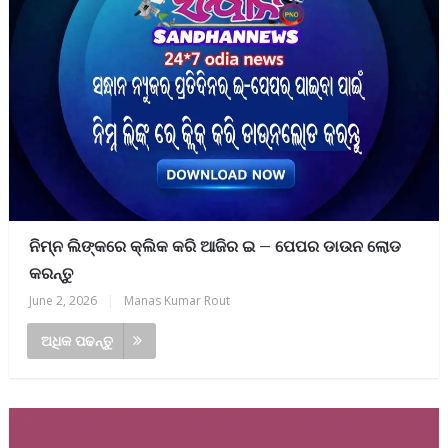
ନିମ୍ନ ଲିଙ୍କରେ କ୍ଲିକ କରି ଆଜିର ଇ – ପେପର ଡାଉନ ଲୋଡ
କରନ୍ତୁ
June 2, 2026
|
Manas Kumar Rout
ଅଧିକ ପଢନ୍ତୁ