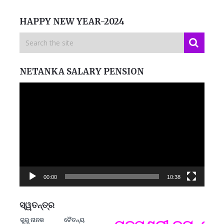
HAPPY NEW YEAR-2024
NETANKA SALARY PENSION
Video
Player
00:00
10:38
ସ୍ୱତନ୍ତ୍ର
ଗୁରୁ ନାନକ
ଚୈତନ୍ୟ
ମନେ