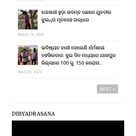
ପୋଖରୀ ହୁଡ଼ା କଦମ୍ବ ଗଛରେ ଯୁବତୀର
ଝୁଲନ୍ତା ମୃତଦେହ ଉଦ୍ଧାର
March 13, 2020
ଭବିଷ୍ୟତ ବାଣୀ ଦେଲେଣି ର୍ଧର୍ମଶାଳା
ତହସିଲଦାର: ଦୁଇ ଦିନ ମଧ୍ୟରେ ଯାଜପୁର
ଜିଲ୍ଲାରେ 100 ରୁ 150 କରୋନା...
April 25, 2020
NEXT »
DIBYADRASANA
Video
Player