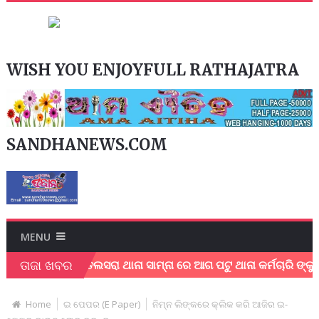
WISH YOU ENJOYFULL RATHAJATRA
SANDHANEWS.COM
MENU
ତାଜା ଖବର
ତ୍ମହତ୍ୟା
ତଲସରା ଥାନା ସାମ୍ନା ରେ ଆଗ ପଟୁ ଥାନା କର୍ମଚାରି ଙ୍କୁ ଏକ 
Home
ଇ ପେପର (E Paper)
ନିମ୍ନ ଲିଙ୍କରେ କ୍ଲିକ କରି ଆଜିର ଇ-