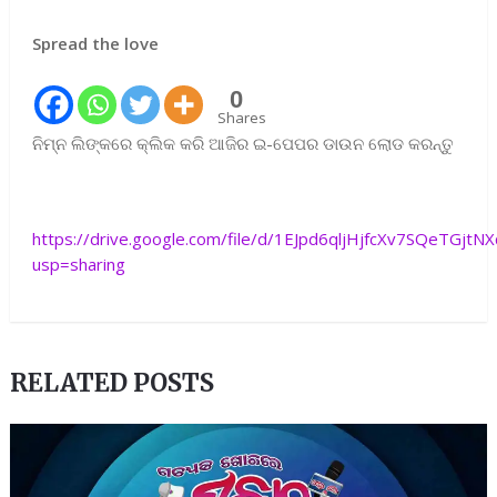
Spread the love
0
Shares
ନିମ୍ନ ଲିଙ୍କରେ କ୍ଲିକ କରି ଆଜିର ଇ-ପେପର ଡାଉନ ଲୋଡ କରନ୍ତୁ
https://drive.google.com/file/d/1EJpd6qljHjfcXv7SQeTGjt
usp=sharing
RELATED POSTS