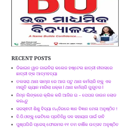
RECENT POSTS
ଡିଭାଇନ ୱାଡ ଗାଇବିରା କଲେଜ ହଷ୍ଟେଲ ଛାତ୍ରୀ ନୀବାସରେ
ଛାତ୍ରୀ ଙ୍କ ଆତ୍ମହତ୍ୟା
ତଲସରା ଥାନା ସାମ୍ନା ରେ ଆଗ ପଟୁ ଥାନା କର୍ମଚାରି ଙ୍କୁ ଏକ
ମାରୁତି ଭ୍ୟାନ ମାରିଲା ଧକ୍କା l ଥାନା କର୍ମଚାରି ଗୁରୁତର l
ନିମ୍ନ ଲିଙ୍କରେ କ୍ଲିକ କରି ଆଜିର ଇ – ପେପର ଡାଉନ ଲୋଡ
କରନ୍ତୁ
ସରସ୍ଵତୀ ଶିଶୁ ବିଦ୍ୟା ମନ୍ଦିରରେ ଜ୍ଞାନ ବିଜ୍ଞାନ ମେଳା ଅନୁଷ୍ଠିତ !
ବି.ଡି.ଓଙ୍କୁ ଭେଟିଲେ ପ୍ରତିନିଧି ଦଳ ସହାୟତା ପାଇଁ ଦାବି
ପୁଷ୍ପଗିରି ପ୍ରେସ୍ ଫୋରମର ୧୧ ତମ ବାର୍ଷିକ ଉତ୍ସବ ଅନୁଷ୍ଠିତ