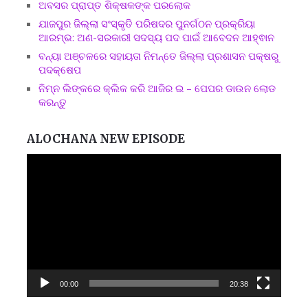
ଅବସର ପ୍ରାପ୍ତ ଶିକ୍ଷକଙ୍କ ପରଲୋକ
ଯାଜପୁର ଜିଲ୍ଲା ସଂସ୍କୃତି ପରିଷଦର ପୁନର୍ଗଠନ ପ୍ରକ୍ରିୟା
ଆରମ୍ଭ: ଅଣ-ସରକାରୀ ସଦସ୍ୟ ପଦ ପାଇଁ ଆବେଦନ ଆହ୍ଵାନ
ବନ୍ୟା ଅଞ୍ଚଳରେ ସହାୟତା ନିମନ୍ତେ ଜିଲ୍ଲା ପ୍ରଶାସନ ପକ୍ଷରୁ
ପଦକ୍ଷେପ
ନିମ୍ନ ଲିଙ୍କରେ କ୍ଲିକ କରି ଆଜିର ଇ – ପେପର ଡାଉନ ଲୋଡ
କରନ୍ତୁ
ALOCHANA NEW EPISODE
Video
Player
00:00
20:38