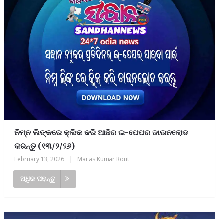
ନିମ୍ନ ଲିଙ୍କରେ କ୍ଲିକ କରି ଆଜିର ଇ-ପେପର ଡାଉନଲୋଡ
କରନ୍ତୁ (୧୩/୨/୨୬)
February 13, 2026
|
Manas Kumar Rout
ଅଧିକ ପଢନ୍ତୁ