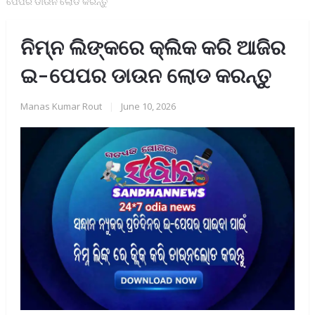
ପେପର ଡାଉନ ଲୋଡ କରନ୍ତୁ
ନିମ୍ନ ଲିଙ୍କରେ କ୍ଲିକ କରି ଆଜିର
ଇ-ପେପର ଡାଉନ ଲୋଡ କରନ୍ତୁ
Manas Kumar Rout
|
June 10, 2026