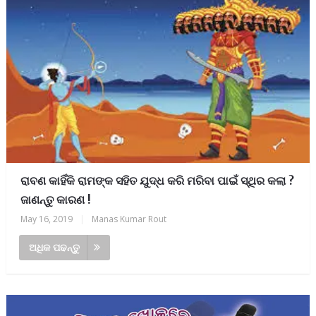
ରାବଣ କାହିଁକି ରାମଙ୍କ ସହିତ ଯୁଦ୍ଧ କରି ମରିବା ପାଇଁ ସ୍ଥିର କଲା ?
ଜାଣନ୍ତୁ କାରଣ !
May 16, 2019
|
Manas Kumar Rout
ଅଧିକ ପଢନ୍ତୁ