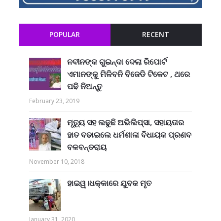
POPULAR
RECENT
ନବୀନଙ୍କ ଗୁଇନ୍ଦା ଦେଲା ରିପୋର୍ଟ
ଏମାନଙ୍କୁ ମିଳିବନି ବିଜେଡି ଟିକେଟ , ଥରେ
ପଢି ନିଅନ୍ତୁ
February 23, 2019
ମୃତ୍ୟୁ ସହ ଲଢୁଛି ଅଭିଲିପ୍ସା, ସହାୟତାର
ହାତ ବଢାଇଲେ ଧର୍ମଶାଳା ବିଧାୟକ ପ୍ରଣବ
ବଳବନ୍ତରାୟ
November 10, 2018
ହାଇୱ।ଧକ୍କାରେ ଯୁବକ ମୃତ
January 31, 2020