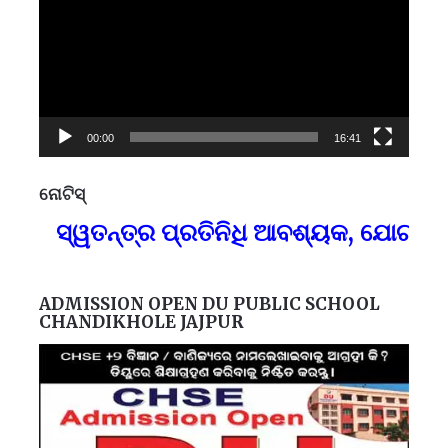
00:00
16:41
ନୋଟିସ୍
ପ୍
ସ୍ୱତନ୍ତ୍ର ପ୍ରତିନିଧି ଆବଶ୍ୟକ, ଯୋଗା
F
ADMISSION OPEN DU PUBLIC SCHOOL
CHANDIKHOLE JAJPUR