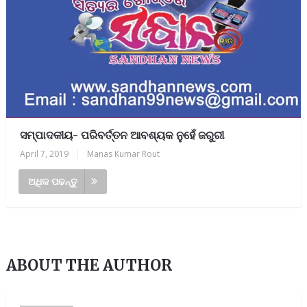
ସମ୍ପାଦକୀୟ- ପରିବର୍ତ୍ତନ ଆବଶ୍ୟକ ନୁହେଁ ଜରୁରୀ
April 7, 2019
|
Manas Kumar Rout
ଅଧିକ ପଢନ୍ତୁ
ABOUT THE AUTHOR