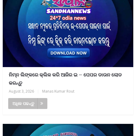
ନିମ୍ନ ଲିଙ୍କରେ କ୍ଲିକ କରି ଆଜିର ଇ – ପେପର ଡାଉନ ଲୋଡ
କରନ୍ତୁ
August 3, 2026
|
Manas Kumar Rout
ଅଧିକ ପଢନ୍ତୁ