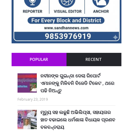
POPULAR
RECENT
ନବୀନଙ୍କ ଗୁଇନ୍ଦା ଦେଲା ରିପୋର୍ଟ
ଏମାନଙ୍କୁ ମିଳିବନି ବିଜେଡି ଟିକେଟ , ଥରେ
ପଢି ନିଅନ୍ତୁ
February 23, 2019
ମୃତ୍ୟୁ ସହ ଲଢୁଛି ଅଭିଲିପ୍ସା, ସହାୟତାର
ହାତ ବଢାଇଲେ ଧର୍ମଶାଳା ବିଧାୟକ ପ୍ରଣବ
ବଳବନ୍ତରାୟ