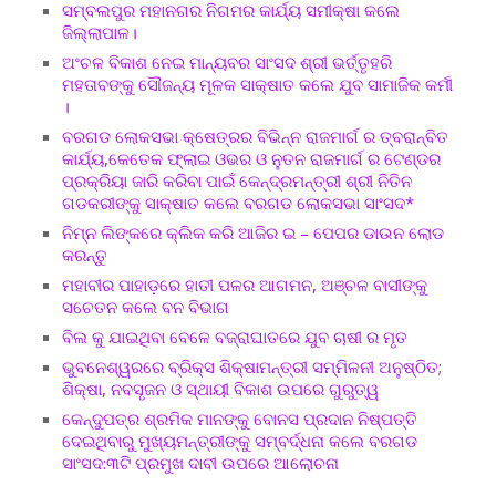
ସମ୍ବଲପୁର ମହାନଗର ନିଗମର କାର୍ଯ୍ୟ ସମୀକ୍ଷା କଲେ
ଜିଲ୍ଲାପାଳ।
ଅଂଚଳ ବିକାଶ ନେଇ ମାନ୍ୟବର ସାଂସଦ ଶ୍ରୀ ଭର୍ତ୍ତୃହରି
ମହତାବଙ୍କୁ ସୌଜନ୍ୟ ମୂଳକ ସାକ୍ଷାତ କଲେ ଯୁବ ସାମାଜିକ କର୍ମୀ
।
ବରଗଡ ଲୋକସଭା କ୍ଷେତ୍ରର ବିଭିନ୍ନ ରାଜମାର୍ଗ ର ତ୍ବରାନ୍ବିତ
କାର୍ଯ୍ୟ,କେତେକ ଫ୍ଲାଇ ଓଭର ଓ ନୁତନ ରାଜମାର୍ଗ ର ଟେଣ୍ଡର
ପ୍ରକ୍ରିୟା ଜାରି କରିବା ପାଇଁ କେନ୍ଦ୍ରମନ୍ତ୍ରୀ ଶ୍ରୀ ନିତିନ
ଗଡକରୀଙ୍କୁ ସାକ୍ଷାତ କଲେ ବରଗଡ ଲୋକସଭା ସାଂସଦ*
ନିମ୍ନ ଲିଙ୍କରେ କ୍ଲିକ କରି ଆଜିର ଇ – ପେପର ଡାଉନ ଲୋଡ
କରନ୍ତୁ
ମହାବୀର ପାହାଡ଼ରେ ହାତୀ ପଳର ଆଗମନ, ଅଞ୍ଚଳ ବାସୀଙ୍କୁ
ସଚେତନ କଲେ ବନ ବିଭାଗ
ବିଲ କୁ ଯାଇଥିବା ବେଳେ ବଜ୍ରାଘାତରେ ଯୁବ ଚାଷୀ ର ମୃତ
ଭୁବନେଶ୍ୱରରେ ବ୍ରିକ୍ସ ଶିକ୍ଷାମନ୍ତ୍ରୀ ସମ୍ମିଳନୀ ଅନୁଷ୍ଠିତ;
ଶିକ୍ଷା, ନବସୃଜନ ଓ ସ୍ଥାୟୀ ବିକାଶ ଉପରେ ଗୁରୁତ୍ୱ
କେନ୍ଦୁପତ୍ର ଶ୍ରମିକ ମାନଙ୍କୁ ବୋନସ ପ୍ରଦାନ ନିଷ୍ପତ୍ତି
ଦେଇଥିବାରୁ ମୁଖ୍ୟମନ୍ତ୍ରୀଙ୍କୁ ସମ୍ବର୍ଦ୍ଧନା କଲେ ବରଗଡ
ସାଂସଦ:୩ଟି ପ୍ରମୁଖ ଦାବୀ ଉପରେ ଆଲୋଚନା