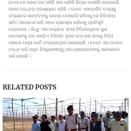
ଘଟଣା ରେ କହାର ହାତ ରହିଛି ତାହା ଜାଣିକି କିମ୍ଭା ନଜାଣିକି କରାଯାଇଛି
ତାହାର ତଦନ୍ତର ଅବାଶ୍ୟକତ ରହିଛି । ତେବେ ଏସମ୍ପର୍କିତ ତଥ୍ୟକୁ
ପଂଚାୟତର ସରପଂଚଙ୍କୁ ରମେଶ ଦେଖାକରି କହିବାରୁ ସେ ବିଡିଓଙ୍କ
ସହିତ ଆଲୋଚନା କରି ଏହାର ବ୍ୟବସ୍ଥା କରିବାକୁ ପ୍ରତିଶୃତି
ଦେଇଥଲେ । କିନ୍ତୁ ଏହା ମଧ୍ୟରେ ୬ମାସ ବିତିଯାଇଥିଲେ ସୁଧା
ରମେଶଙ୍କୁ ଘର ଖଣ୍ଡିଏ ମିଳିବାତ ଦୂରର କଥା ତାହା କଥାକୁ ବିଡିଓ
ପାଖରେ ମଧ୍ୟ କେହିଁ ପଂହଚାଇନଥିବା ଜଣାଯାଇଛି । ତେବେ ଏହା ଉପରେ
ତଦନ୍ତ କରି ପକୃତ ହିତାଧିକାରୀଙ୍କୁ ଘର ଯୋଗାଇଦେବାକୁ ସାଧରଣରେ
ଦାବି ହେଉଛି ।
RELATED POSTS