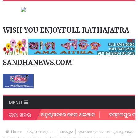
WISH YOU ENJOYFULL RATHAJATRA
SANDHANEWS.COM
MENU
ତାଜା ଖବର
ଧା ଙ୍କୁ ନେଇ ସଖି ଅନୁଷ୍ଠାନରେ କଲେ ଥଇଥାନ
ସମ୍ବଲପୁର ମହାନଗର ନ
Home
ଜିଲ୍ଲା ପରିକ୍ରମା
ଯାଜପୁର
ଦୁଇ ଜଣଙ୍କ ନାମ ଏକା ଥିବାରୁ: ପକୃତ