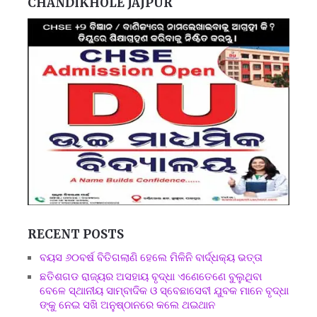
CHANDIKHOLE JAJPUR
RECENT POSTS
ବୟସ ୬୦ବର୍ଷ ବିତିଗଲାଣି ହେଲେ ମିଳିନି ବାର୍ଦ୍ଧକ୍ୟ ଭତ୍ତା
ଛତିଶଗଡ ରାଜ୍ୟର ଅସହାୟ ବୃଦ୍ଧା ଏଣେତେଣେ ବୁଲୁଥିବା
ବେଳେ ସ୍ଥାନୀୟ ସାମ୍ବାଦିକ ଓ ସ୍ବେଛାସେବୀ ଯୁବକ ମାନେ ବୃଦ୍ଧା
ଙ୍କୁ ନେଇ ସଖି ଅନୁଷ୍ଠାନରେ କଲେ ଥଇଥାନ