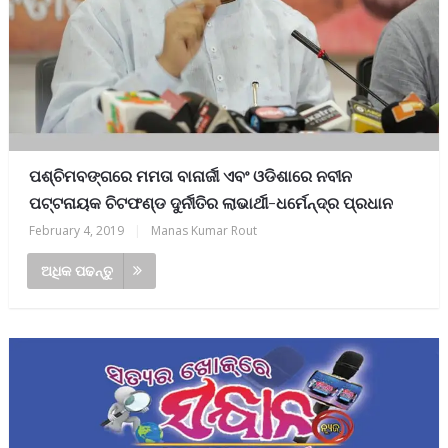
ପଶ୍ଚିମବଙ୍ଗରେ ମମତା ବାନାର୍ଜୀ ଏବଂ ଓଡିଶାରେ ନବୀନ
ପଟ୍ଟନାୟକ ଚିଟଫଣ୍ଡ ଦୁର୍ନୀତିର ଲାଭାର୍ଥୀ-ଧର୍ମେନ୍ଦ୍ର ପ୍ରଧାନ
February 4, 2019
|
Manas Kumar Rout
ଅଧିକ ପଢନ୍ତୁ