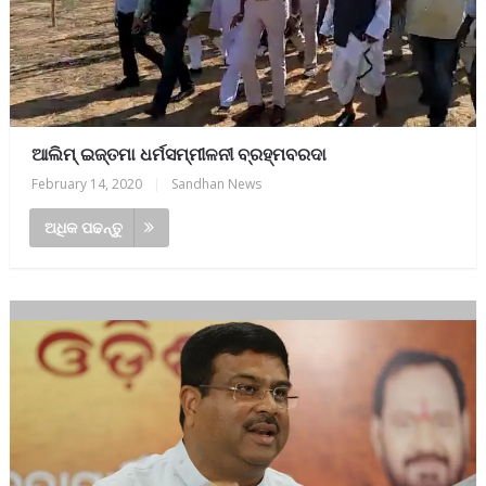
ଆଲିମ୍ ଇଜ୍ତମା ଧର୍ମସମ୍ମୀଳନୀ ବ୍ରହ୍ମବରଦା
February 14, 2020
|
Sandhan News
ଅଧିକ ପଢନ୍ତୁ