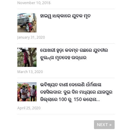
November 10, 2018
ହାଇୱ।ଧକ୍କାରେ ଯୁବକ ମୃତ
January 31, 2020
ପୋଖରୀ ହୁଡ଼ା କଦମ୍ବ ଗଛରେ ଯୁବତୀର
ଝୁଲନ୍ତା ମୃତଦେହ ଉଦ୍ଧାର
March 13, 2020
ଭବିଷ୍ୟତ ବାଣୀ ଦେଲେଣି ର୍ଧର୍ମଶାଳା
ତହସିଲଦାର: ଦୁଇ ଦିନ ମଧ୍ୟରେ ଯାଜପୁର
ଜିଲ୍ଲାରେ 100 ରୁ 150 କରୋନା...
April 25, 2020
NEXT »