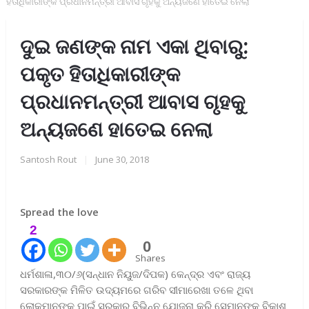
ହିତାଧିକାରୀଙ୍କ ପ୍ରଧାନମନ୍ତ୍ରୀ ଆବାସ ଗୃହକୁ ଅନ୍ୟଜଣେ ହାତେଇ ନେଲା
ଦୁଇ ଜଣଙ୍କ ନାମ ଏକା ଥିବାରୁ:
ପକୃତ ହିତାଧିକାରୀଙ୍କ
ପ୍ରଧାନମନ୍ତ୍ରୀ ଆବାସ ଗୃହକୁ
ଅନ୍ୟଜଣେ ହାତେଇ ନେଲା
Santosh Rout
|
June 30, 2018
Spread the love
2
0
Shares
ଧର୍ମଶାଳା,୩୦/୬(ସନ୍ଧାନ ନିୟୁଜ/ଦିପକ) କେନ୍ଦ୍ର ଏବଂ ରାଜ୍ୟ
ସରକାରଙ୍କ ମିଳିତ ଉଦ୍ୟମରେ ଗରିବ ସୀମାରେଖା ତଳେ ଥିବା
ଲୋକମାନଙ୍କ ପାଇଁ ସରକାର ବିଭିନ୍ନ ଯୋଜନା କରି ସେମାନଙ୍କ ବିକାଶ