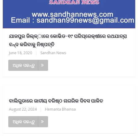
ଯାଜପୁର ଜିଲ୍ଳ୍ାରେ କୋଭିଡ-୧୯ ପରିପ୍ରେକ୍ଷୀରେ ରଥଯାତ୍ରା
ବନ୍ଦ କରିବାକୁ ନିଷ୍ପତ୍ତି
June 18, 2020
|
Sandhan News
ଅଧିକ ପଢନ୍ତୁ
ବାଲିଗୁଡାରେ ଜାତୀୟ ବରିଷ୍ଠ ନାଗରିକ ଦିବସ ପାଳିତ
August 22, 2024
|
Hemanta Bhainsa
ଅଧିକ ପଢନ୍ତୁ