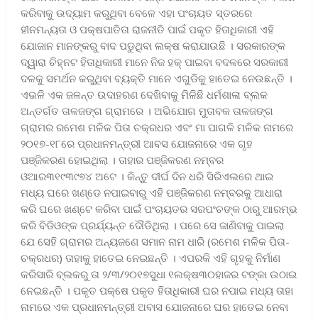
କରିବାକୁ ଉଦ୍ୟାମ କରୁଥିବା ବେଳେ ଏହା ପଂଚାୟତ ସ୍ତରରେ
ହୀନମନ୍ୟତା ଓ ପକ୍ଷପାତିତା ରାଜନୀତି ପାଇଁ ପକୃତ ହିତାଧିକାରୀ ଏହି
ଯୋଜାନ ମାନଙ୍କରୁ ବାଦ ପଡୁଥିବା ଲକ୍ଷ କରାଯାଉଛି । ସରକାରଙ୍କ
ଦ୍ୱାରା ଚିହ୍ନଟ ହିତାଧିକାରୀ ମାନେ ନିଜ ହକ୍ ପାଇବା ବଦଳରେ ସରକାରୀ
ଦଳକୁ ସମର୍ଥନ କରୁଥିବା ବ୍ୟକ୍ତି ମାନେ ଏଗୁଡିକୁ ହାତେଇ ନେଉଛନ୍ତି ।
ଏଭଳି ଏକ ଜଳନ୍ତ ଉଦାହରଣ ଦେଖିବାକୁ ମିଳିଛି ଧର୍ମଶାଳା ବ୍ଲକ
ଅନ୍ତର୍ଗତ ତାଳଜଙ୍ଗ ଗ୍ରାମରେ । ଅଭିଯୋଗ ମୁତାବକ ତାଳଜଙ୍ଗ
ଗ୍ରାମର ରମେଶ ମଳିକ ପିତା ଚକ୍ରଧର ଏବଂ ମା ପାଗଳି ମଳିକ ନାମରେ
୨୦୧୭-୧୮ରେ ପ୍ରଧାନମନ୍ତ୍ରୀ ଆବସ ଯୋଜନାରେ ଏକ ଗୃହ
ପଞ୍ଜିକରଣ ହୋଇଥିଲା । ତାହାର ପଞ୍ଜିକରଣ ନମ୍ବର
ଓଆର୩୧୯୩୯୭୪ ଅଟେ । କିନ୍ତୁ ଦୀର୍ଘ ଦିନ ଧରି ସିରିଏଲରେ ଥାଇ
ମଧ୍ୟ ଘରେ ଖଣ୍ଡେ ନପାଇବାରୁ ଏହି ପଞ୍ଜିକରଣ ନମ୍ବରକୁ ଆଧାରା
କରି ଘରେ ଖଣ୍ଟେ କରିବା ପାଇଁ ପଂଚାୟତର ସରପଂଚଙ୍କ ଠାରୁ ଆରମ୍ଭ
କରି ବିଡିଓଙ୍କ ପ୍ରର୍ଯ୍ୟନ୍ତ ଦୌଡିଥିଲା । ପରେ ସେ ଜାଣିବାକୁ ପାଇଲା
ଯେ ସେହି ଗ୍ରାମର ଅନ୍ୟଜଣେ ସମାନ ନାମ ଧାରି (ରମେଶ ମଳିକ ପିତା-
ଚକ୍ରଧର) ତାହାକୁ ହାତେଇ ନେଇଛନ୍ତି । ଏପରକି ଏହି ଗୃହକୁ ନିର୍ମାଣ
କରିସାରି ବ୍ଲକରୁ ତା ୨/୩/୨୦୧୭ସୁଧା ୧ଲକ୍ଷ୩୦ହାଜର ଟଙ୍କା ଉଠାଇ
ନେଇଛନ୍ତି । ପକୃତ ପକ୍ଷେ ପକୃତ ହିତାଧିକାରୀ ଘର ନପାଇ ମଧ୍ୟ ତାହା
ନାମରେ ଏକ ପ୍ରଧାନମନ୍ତ୍ରୀ ଅବାସ ଯୋଜନାରେ ଘର ହାତେଇ ନେବା