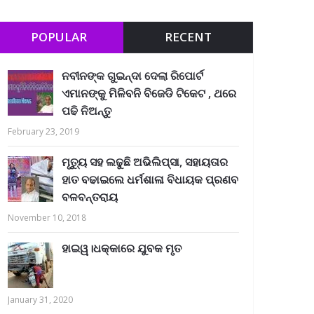
POPULAR
RECENT
ନବୀନଙ୍କ ଗୁଇନ୍ଦା ଦେଲା ରିପୋର୍ଟ
ଏମାନଙ୍କୁ ମିଳିବନି ବିଜେଡି ଟିକେଟ , ଥରେ
ପଢି ନିଅନ୍ତୁ
February 23, 2019
ମୃତ୍ୟୁ ସହ ଲଢୁଛି ଅଭିଲିପ୍ସା, ସହାୟତାର
ହାତ ବଢାଇଲେ ଧର୍ମଶାଳା ବିଧାୟକ ପ୍ରଣବ
ବଳବନ୍ତରାୟ
November 10, 2018
ହାଇୱ।ଧକ୍କାରେ ଯୁବକ ମୃତ
January 31, 2020