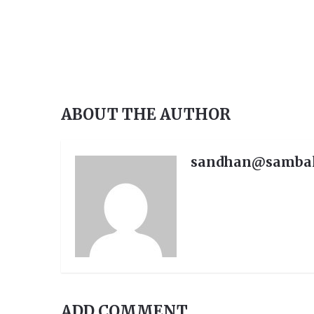
ABOUT THE AUTHOR
କ, ଯୋଗାଯୋଗ-୯୪୩୭୮୧୯୩୭୫,
ଶିକ୍ଷାଗତ ଯୋଗ୍ୟତ
sandhan@samba
ADD COMMENT