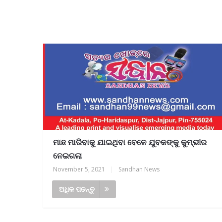
ମାଛ ମାରିବାକୁ ଯାଇଥିବା ବେଳେ ଯୁବକଙ୍କୁ କୁମ୍ଭୀର
ନେଇଗଲା
November 5, 2021
|
Sandhan News
ଅଧିକ ପଢନ୍ତୁ