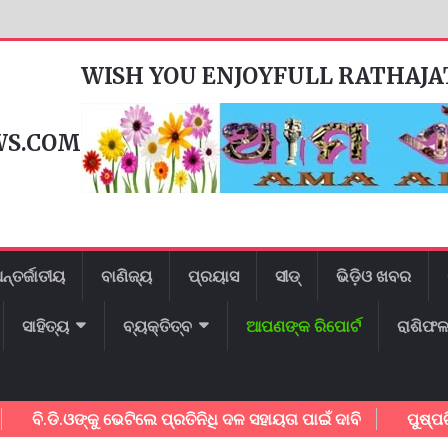
WISH YOU ENJOYFULL RATHAJ
WS.COM
ନ୍ତର୍ଜାତୀୟ
ବାଣିଜ୍ୟ
ପ୍ରୟାସ
ସୀଡ୍
ଭିଡ଼ିଓ ଖବର
ସାହିତ୍ୟ
ବ୍ୟକ୍ତିତ୍ବ
ଆପଣଙ୍କ ରିପୋର୍ଟ
ରାଶିଫ
ଡି.ଓଙ୍କୁ ଭେଟିଲେ ପ୍ରତିନିଧି ଦଳ ସହାୟତା ପାଇଁ ଦାବି
ପୁଷ୍ପଗିରି ପ୍