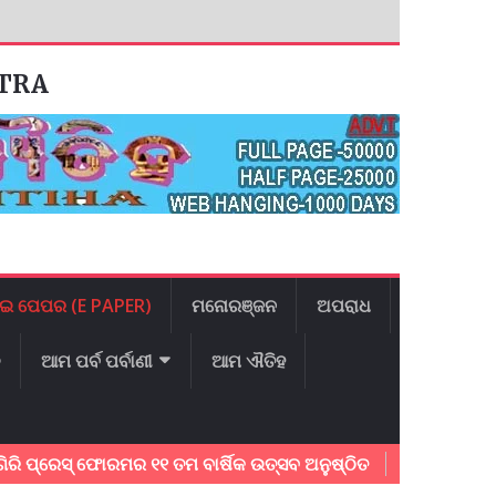
ATRA
ଇ ପେପର (E PAPER)
ମନୋରଞ୍ଜନ
ଅପରାଧ
ଳ
ଆମ ପର୍ବ ପର୍ବାଣୀ
ଆମ ଐତିହ
ରେସ୍ ଫୋରମର ୧୧ ତମ ବାର୍ଷିକ ଉତ୍ସବ ଅନୁଷ୍ଠିତ
ଅବସର ପ୍ରାପ୍ତ ଶ