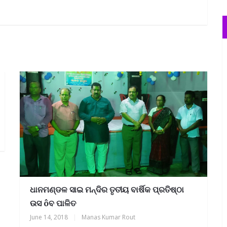
ଧାନମଣ୍ଡଳ ସାଇ ମନ୍ଦିର ତୃତୀୟ ବାର୍ଷିକ ପ୍ରତିଷ୍ଠା
ଉସ ôବ ପାଳିତ
June 14, 2018
|
Manas Kumar Rout