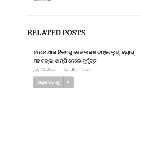
RELATED POSTS
ଟାଉନ ଥାନା ନିକଟରୁ ଦେଢ ଲକ୍ଷ ଟଙ୍କା ଲୁଟ୍, ବ୍ୟାଗ୍
ସହ ଟଙ୍କା ଝାମ୍ପି ନେଲେ ଦୁର୍ବୃତ୍ତ
July 13, 2022
|
Sandhan News
ଅଧିକ ପଢନ୍ତୁ