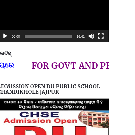
00:00
16:41
ୋଟିସ୍
ପ୍ରତିନି
FOR GOVT AND PRIVATE JO
ADMISSION OPEN DU PUBLIC SCHOOL
CHANDIKHOLE JAJPUR