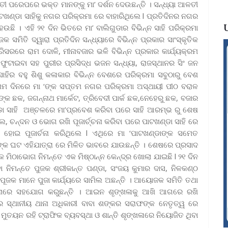
ତୀ ପରେପରେ ଭକ୍ତ ମାନଙ୍କୁ ମା’ ଦର୍ଶନ ଦେଉଛନ୍ତି । ସନ୍ଧ୍ୟା ଆଳତୀ
ଖଣ୍ଡା ସାହିକୁ ନଗର ପରିକ୍ରମା ରେ ବାହାରିଥିଲେ l ପ୍ରତିଦିନର ନଗର
ି । ଏହି ୨୧ ଦିନ ଭିତରେ ମା’ ବାଲିଗୁଡାର ବିଭିନ୍ନ ସାହି ପରିକ୍ରମା
ିତି ଦ୍ୱାରା ପ୍ରତିଦିନ ସନ୍ଧ୍ୟାରେ ବିଭିନ୍ନ ପ୍ରକାର ସାଂସ୍କୃତିକ
ିସରରେ ରାମ ଦୋଳି, ମୀନାବଜାର ଭଳି ବିଭିନ୍ନ ପ୍ରକାର କାର୍ଯ୍ୟକ୍ରମ
ଟାଇବା ସହ ପୁରୀର ପ୍ରସିଦ୍ଧ ଭଜନ ସନ୍ଧ୍ୟା, ରାଜସ୍ଥାନର ସିଂ ଜନ
ସାହିର ବହୁ ଶିଶୁ କଳାକାର ବିଭିନ୍ନ ବେଶରେ ପରିକ୍ରମା ସବୁଠାରୁ ବେଶ
ମ ଦିନରେ ମା ‘ଙ୍କ ସପ୍ତମ ନଗର ପରିକ୍ରମା ଅସ୍ଥାୟୀ ପୀଠ ବରାଳ
ଙ୍କ ଛକ, ଜଗନ୍ନାଥ ମାର୍କେଟ, ତ୍ରିବେଦୀ ପାର୍କ ଛକ,ନେହେରୁ ଛକ, ବଜାର
୍ଡା ସାହି ଅଞ୍ଚଳରେ ମା’ପ୍ରବେଶ କରିବା ପରେ ସାହି ଆରମ୍ଭ ରୁ ଶେଷ
ୁଲ, ଚନ୍ଦନ ଓ ଭୋଗ ରଖି ପୂଜାର୍ଚ୍ଚନା କରିବା ପରେ ପାଟଖଣ୍ଡା ସାହି ରେ
ହୋଇ ପୂଜାର୍ଚନା କରିଥିଲେ l ଏଥିରେ ମା ‘ପାଟଖଣ୍ଡାଙ୍କ ସମେତ
ଳୀଙ୍କ ଘଟ ଏହିଯାତ୍ରା ରେ ମିଳିତ ଭାବରେ ଯାଉଛନ୍ତି । ଶେଷରେ ପ୍ରସାଦ
କ ମିଠାଭୋଗ ନିମନ୍ତେ ଏକ ମିଷ୍ଠାନ୍ନ କେନ୍ଦ୍ର ଖୋଲା ଯାଇଛି l ୨୧ ଦିନ
ା ନିମନ୍ତେ ପୁଜକ ଶ୍ରୀକାନ୍ତ ପଣ୍ଡା, ସଂଜୟ କୁମାର ଦାସ, ନିଳକଣ୍ଠ
୍ୟ ପୂଜକ ମାନେ ପୁଜା କାର୍ଯ୍ୟରେ ସାମିଲ ଅଛନ୍ତି । ଆୟୋଜକ ସମିତି ତଥା
ଳନାରେ ସହଯୋଗ କରୁଛନ୍ତି । ଆଇନ ଶୃଙ୍ଖଳାକୁ ଆଖି ଆଗରେ ରଖି
ରେ ସ୍ଥାନୀୟ ଥାନା ଅଧିକାରୀ ବାବା ଶଙ୍କର ସରାଫଙ୍କ ନେତୃତ୍ୱ ରେ
ୁତୟନ ରହି ଟ୍ରାଫିକ ବ୍ୟବସ୍ଥା ଓ ଶାନ୍ତି ଶୃଙ୍ଖଳାରେ ନିୟୋଜିତ ଥିବା