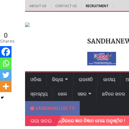
ABOUT US
CONTACT US
RECRUITMENT
0
SANDHANE
Shares
ଓଡିଶା
ଜିଲ୍ଲା
ରାଜନୀତି
ଜାତୀୟ
ଆ
ସ୍ବାସ୍ଥ୍ୟ
ଖେଳ
ସହର
ଛବିରେ ଖବର
SANDHAN LIVE TV
ତାଜା ଖବର
ସରସ୍ଵତୀ ଶିଶୁ ବିଦ୍ୟା ମନ୍ଦିରରେ ଜ୍ଞାନ ବିଜ୍ଞାନ ମେଳା ଅନୁଷ୍ଠିତ !
ବି.