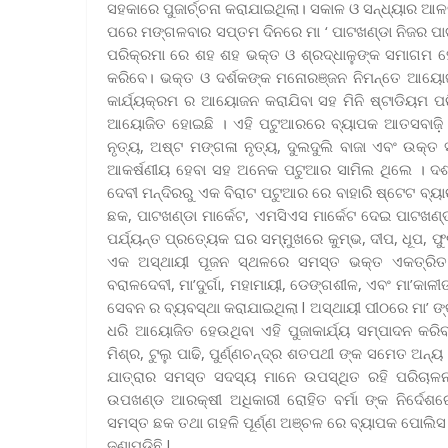
ସହକାରେ ପୁଜାର୍ଚ୍ଚନା କରାଯାଇଥିଲା। ସକାଳ ଓ ସନ୍ଧ୍ୟାର ଆଳ
ପରେ ମଙ୍ଗଳବାର ସପ୍ତମ ଦିନରେ ମା ‘ ପାଟଖଣ୍ଡା ନିଜର ପାଟ
ପରିକ୍ରମା ରେ ଶହ ଶହ ଭକ୍ତ ଓ ଶ୍ରଦ୍ଧାଳୁଙ୍କ ସମାଗମ ହେଉଛ
କରିବେ। ଭକ୍ତ ଓ ଦର୍ଶକଙ୍କ ମନୋରଞ୍ଜନ ନିମନ୍ତେ ଆୟୋଜକ ସମ
କାର୍ଯ୍ୟକ୍ରମ ର ଆୟୋଜନ କରାଯିବା ସହ ମିନି ଷ୍ଟାଡିୟମ ପର
ଆୟୋଜିତ ହୋଇଛି । ଏହି ପଟୁଆରରେ ବ୍ୟାପକ ଆତସବାଜ଼ି ଫୁ
ନୃତ୍ୟ, ଅଷ୍ଟ ମଙ୍ଗଳା ନୃତ୍ୟ, ଦୁଲଦୁଲି ବାଜା ଏବଂ ଉକ୍ତ 
ଆକର୍ଷଣୀୟ ହେବା ସହ ଅନେକ ପଟୁଆର ସାମିଲ ଥିଲେ । ଦଶ
ଦେବୀ ମନ୍ଦିରରୁ ଏକ ବିରାଟ ପଟୁଆର ରେ ବାହାରି ଷ୍ଟେଟ ବ୍ୟା
ଛକ, ପାଟଖଣ୍ଡା ମାର୍କେଟ, ଏମସିଏସ ମାର୍କେଟ ଦେଇ ପାଟଖଣ
ପର୍ଯ୍ୟନ୍ତ ପ୍ରତ୍ୟେକ ଘର ସମ୍ମୁଖରେ କୁମ୍ଭ, ଦୀପ, ଧୂପ, ଫ
ଏକ ଅସ୍ଥାୟୀ ପୂଜନ ସ୍ଥଳରେ ସମସ୍ତ ଭକ୍ତ ଏକତ୍ରିତ 
ବରାଳଦେବୀ, ମା’ଦୁର୍ଗା, ମହାମାୟୀ, ଡେଙ୍ଗଶୀଳ, ଏବଂ ମା’କା
ସେବନ ର ବ୍ୟବସ୍ଥା କରାଯାଇଥିଲା l ଅସ୍ଥାୟୀ ପୀଠରେ ମା’ ଙ୍
ଧରି ଆୟୋଜିତ ହେଉଥିବା ଏହି ପୁଜାକାର୍ଯ୍ୟ ସମ୍ପାଦନ କରିବ
ମିଶ୍ର, ଟୁଲୁ ପାଢି, ପୁର୍ଣ୍ଣଚନ୍ଦ୍ର ଶତପଥୀ ଙ୍କ ସମେତ ଅନ
ଯାତ୍ରାର ସମସ୍ତ ସଦସ୍ୟ ମାନେ ଉପସ୍ଥିତ ରହି ପରିଚା
ଉପଖଣ୍ଡ ଆରକ୍ଷୀ ଅଧିକାରୀ ରୋହିତ ବର୍ମା ଙ୍କ ନିର୍ଦେଶ
ସମସ୍ତ ଛକ ତଥା ଗହଳି ପୂର୍ଣ୍ଣ ଅଞ୍ଚଳ ରେ ବ୍ୟାପକ ପୋଲିସ ମ
ଜଣାପଡିଛି l