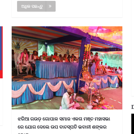
ଅଧିକ ପଢନ୍ତୁ
V
ଝରିଆ ଗଉଡ଼ ଗୋପାଳ ସମାଜ ଏକତା ମଞ୍ଚ ମହାସଭା
P
ରେ ଯୋଗ ଦେଲେ ଉପ ବାଚସ୍ପତି ଭବାନୀ ଶଙ୍କର