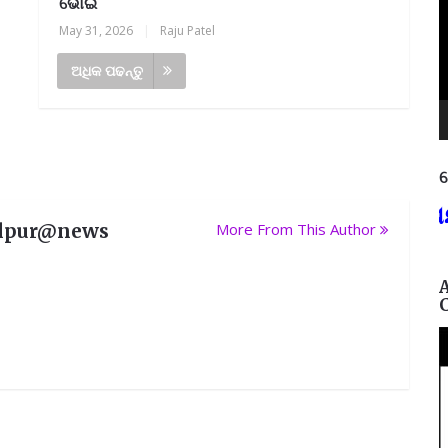
ଭୋଇ
May 31, 2026
|
Raju Patel
ଅଧିକ ପଢନ୍ତୁ
ନ
ା: +୩ (ସମ୍ମାନ) ବା ପ.ଜି ଯେକୈଣସି ବିଷୟରେ
lpur@news
More From This Author