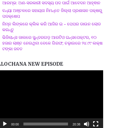
ଆରମ୍ଭ: ଅଣ-ସରକାରୀ ସଦସ୍ୟ ପଦ ପାଇଁ ଆବେଦନ ଆହ୍ଵାନ
ବନ୍ୟା ଅଞ୍ଚଳରେ ସହାୟତା ନିମନ୍ତେ ଜିଲ୍ଲା ପ୍ରଶାସନ ପକ୍ଷରୁ
ପଦକ୍ଷେପ
ନିମ୍ନ ଲିଙ୍କରେ କ୍ଲିକ କରି ଆଜିର ଇ – ପେପର ଡାଉନ ଲୋଡ
କରନ୍ତୁ
ଭିଜିଲାନ୍ସ ଜାଲରେ ସୁନ୍ଦରଗଡ଼ ଆରଟିଓ ଇନ୍ସପେକ୍ଟର, ୧୦
ହଜାର ଲାଞ୍ଚ ନେଉଥିବା ବେଳେ ଗିରଫ; ଚଢ଼ାଉରେ ୨୪.୯୯ ଲକ୍ଷ
ଟଙ୍କା ଜବତ
ALOCHANA NEW EPISODE
ideo
layer
00:00
20:38