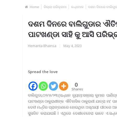
Home
ଜିଲ୍ଲା ପରିକ୍ରମା
କନ୍ଧମାଳ
ଦଶମ ଦିନରେ ବାଲିଗୁଡା
ଦଶମ ଦିନରେ ବାଲିଗୁଡାର ଐତିହାସ
ପାଟଖଣ୍ଡା ସାହି କୁ ଆସି ପରି
Hemanta Bhainsa
|
May 4, 2023
Spread the love
0
Shares
ବାଲିଗୁଡା,୦୨/୫/୨୩:(ସନ୍ଧାନ ନ୍ୟୁଜ):ସଞ୍ଜୟ କୁମାର ପାଣିଗ୍
ପାଟଖଣ୍ଡା ଠାକୁରାଣୀଙ୍କ ଐତିହାସିକ ଠାକୁରାଣୀ ଯାତ୍ରା ମା’ ପ
ଦେବୀ ମନ୍ଦିର ପ୍ରାଙ୍ଗଣରେ ହୋଇଥିବା ଅସ୍ଥାୟୀ ପୀଠରେ ଆ
ସୁସଜିତ କରାଯାଇଛି l ଏଥିରେ ଦେଶୀବେହେରା ଭାବେ ଏ.ସନ୍