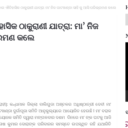
ର ଐତିହାସିକ ଠାକୁରାଣୀ ଯାତ୍ରା: ମା’ ନିଜ ପାଟଖଣ୍ଡା ସାହି କୁ ଆସି ପରିଭ୍ରମଣ କଲେ
ିକ ଠାକୁରାଣୀ ଯାତ୍ରା: ମା’ ନିଜ
ଭ୍ରମଣ କଲେ
V
P
ରାହୀ): କନ୍ଧମାଳ ଜିଲ୍ଲା ବାଲିଗୁଡା ଅଞ୍ଚଳର ଅଧିଷ୍ଠାତ୍ରୀ ଦେବୀ ମା’
ାଟଖଣ୍ଡା ଦୁର୍ଗାପୂଜା ସମିତି ଆନୁକୁଲ୍ୟରେ ଆୟୋଜିତ ହେଉଛି l ମା’ ବରାଳ
ସ
ୟୋଜକ ସମିତି ଦ୍ୱାରା ମଙ୍ଗଳବାର ଦଶମ ଦିନରେ ମା’ ଙ୍କ ଘଟକୁ ଆଜି
ପ୍ରତ୍
ତୋଷ କୁମାର ଦୋରାଙ୍କ ପରିବାରର ସମସ୍ତେ ଉପସ୍ଥିତ ରହି ଯଥାରିତି