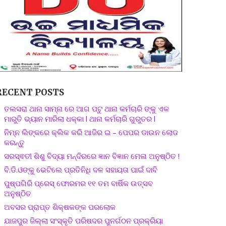
RECENT POSTS
ତଲସରା ଥାନା ସାମ୍ନା ରେ ଆଗ ପଟୁ ଥାନା କର୍ମଚାରି ଙ୍କୁ ଏକ
ମାରୁତି ଭ୍ୟାନ ମାରିଲା ଧକ୍କା l ଥାନା କର୍ମଚାରି ଗୁରୁତର l
ନିମ୍ନ ଲିଙ୍କରେ କ୍ଲିକ କରି ଆଜିର ଇ – ପେପର ଡାଉନ ଲୋଡ
କରନ୍ତୁ
ସରସ୍ଵତୀ ଶିଶୁ ବିଦ୍ୟା ମନ୍ଦିରରେ ଜ୍ଞାନ ବିଜ୍ଞାନ ମେଳା ଅନୁଷ୍ଠିତ !
ବି.ଡି.ଓଙ୍କୁ ଭେଟିଲେ ପ୍ରତିନିଧି ଦଳ ସହାୟତା ପାଇଁ ଦାବି
ପୁଷ୍ପଗିରି ପ୍ରେସ୍ ଫୋରମର ୧୧ ତମ ବାର୍ଷିକ ଉତ୍ସବ
ଅନୁଷ୍ଠିତ
ଅବସର ପ୍ରାପ୍ତ ଶିକ୍ଷକଙ୍କ ପରଲୋକ
ଯାଜପୁର ଜିଲ୍ଲା ସଂସ୍କୃତି ପରିଷଦର ପୁନର୍ଗଠନ ପ୍ରକ୍ରିୟା