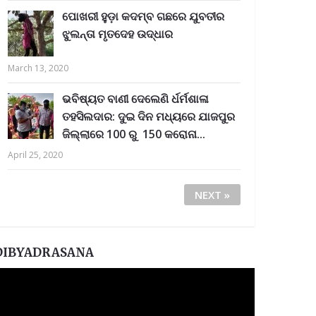
ପୋଖରୀ ହୁଡ଼ା କଦମ୍ବ ଗଛରେ ଯୁବତୀର
ଝୁଲନ୍ତା ମୃତଦେହ ଉଦ୍ଧାର
March 13, 2020
ଭବିଷ୍ୟତ ବାଣୀ ଦେଲେଣି ର୍ଧର୍ମଶାଳା
ତହସିଲଦାର: ଦୁଇ ଦିନ ମଧ୍ୟରେ ଯାଜପୁର
ଜିଲ୍ଲାରେ 100 ରୁ 150 କରୋନା...
April 25, 2020
NEXT »
DIBYADRASANA
ideo
layer