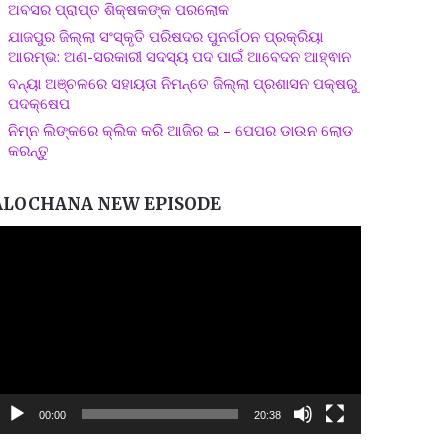
ଅବସର ପ୍ରାପ୍ତ ଶିକ୍ଷକଙ୍କ ପରଲୋକ
ଯାଜପୁର ଜିଲ୍ଲା ସଂସ୍କୃତି ପରିଷଦର ପୁନର୍ଗଠନ ପ୍ରକ୍ରିୟା
ଆରମ୍ଭ: ଅଣ-ସରକାରୀ ସଦସ୍ୟ ପଦ ପାଇଁ ଆବେଦନ ଆହ୍ଵାନ
ବନ୍ୟା ଅଞ୍ଚଳରେ ସହାୟତା ନିମନ୍ତେ ଜିଲ୍ଲା ପ୍ରଶାସନ ପକ୍ଷରୁ
ପଦକ୍ଷେପ
ନିମ୍ନ ଲିଙ୍କରେ କ୍ଲିକ କରି ଆଜିର ଇ – ପେପର ଡାଉନ ଲୋଡ
କରନ୍ତୁ
ALOCHANA NEW EPISODE
ideo
layer
00:00
20:38