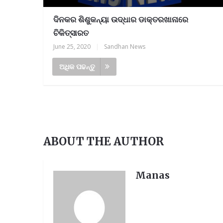
ଦିନକର ଶିଶୁକନ୍ୟା ଉଦ୍ଧାର ଡାକ୍ତରଖାନାରେ
ଚିକିତ୍ସାରତ
June 25, 2020
|
Sandhan News
ଅଧିକ ପଢନ୍ତୁ
୍ର ପ୍ରତିନିଧି ଆବଶ୍ୟକ, ଯୋଗାଯୋଗ-୯୪୩୭୮୧୯
ABOUT THE AUTHOR
Manas