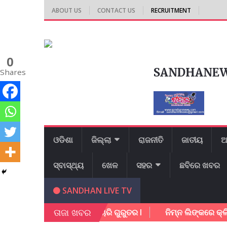
ABOUT US
CONTACT US
RECRUITMENT
0
SANDHANE
Shares
ଓଡିଶା
ଜିଲ୍ଲା
ରାଜନୀତି
ଜାତୀୟ
ଆ
ସ୍ବାସ୍ଥ୍ୟ
ଖେଳ
ସହର
ଛବିରେ ଖବର
SANDHAN LIVE TV
ତାଜା ଖବର
ଲା ଧକ୍କା l ଥାନା କର୍ମଚାରି ଗୁରୁତର l
ନିମ୍ନ ଲିଙ୍କରେ କ୍ଲିକ କରି