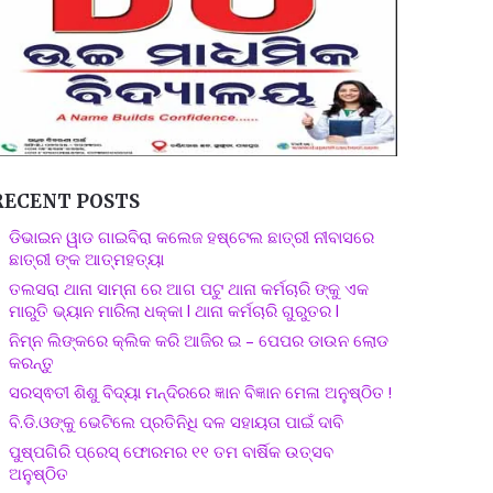
RECENT POSTS
ଡିଭାଇନ ୱାଡ ଗାଇବିରା କଲେଜ ହଷ୍ଟେଲ ଛାତ୍ରୀ ନୀବାସରେ
ଛାତ୍ରୀ ଙ୍କ ଆତ୍ମହତ୍ୟା
ତଲସରା ଥାନା ସାମ୍ନା ରେ ଆଗ ପଟୁ ଥାନା କର୍ମଚାରି ଙ୍କୁ ଏକ
ମାରୁତି ଭ୍ୟାନ ମାରିଲା ଧକ୍କା l ଥାନା କର୍ମଚାରି ଗୁରୁତର l
ନିମ୍ନ ଲିଙ୍କରେ କ୍ଲିକ କରି ଆଜିର ଇ – ପେପର ଡାଉନ ଲୋଡ
କରନ୍ତୁ
ସରସ୍ଵତୀ ଶିଶୁ ବିଦ୍ୟା ମନ୍ଦିରରେ ଜ୍ଞାନ ବିଜ୍ଞାନ ମେଳା ଅନୁଷ୍ଠିତ !
ବି.ଡି.ଓଙ୍କୁ ଭେଟିଲେ ପ୍ରତିନିଧି ଦଳ ସହାୟତା ପାଇଁ ଦାବି
ପୁଷ୍ପଗିରି ପ୍ରେସ୍ ଫୋରମର ୧୧ ତମ ବାର୍ଷିକ ଉତ୍ସବ
ଅନୁଷ୍ଠିତ