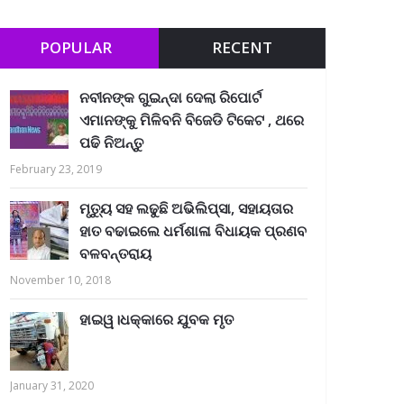
POPULAR
RECENT
ନବୀନଙ୍କ ଗୁଇନ୍ଦା ଦେଲା ରିପୋର୍ଟ
ଏମାନଙ୍କୁ ମିଳିବନି ବିଜେଡି ଟିକେଟ , ଥରେ
ପଢି ନିଅନ୍ତୁ
February 23, 2019
ମୃତ୍ୟୁ ସହ ଲଢୁଛି ଅଭିଲିପ୍ସା, ସହାୟତାର
ହାତ ବଢାଇଲେ ଧର୍ମଶାଳା ବିଧାୟକ ପ୍ରଣବ
ବଳବନ୍ତରାୟ
November 10, 2018
ହାଇୱ।ଧକ୍କାରେ ଯୁବକ ମୃତ
January 31, 2020