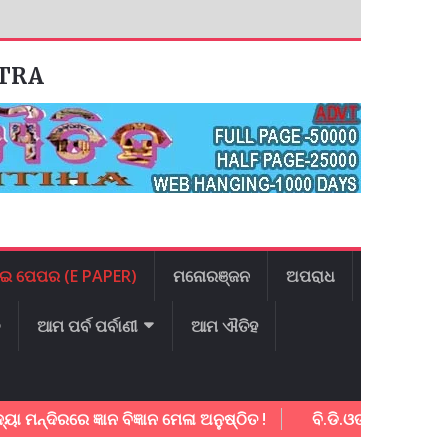
ATRA
ଇ ପେପର (E PAPER)
ମନୋରଞ୍ଜନ
ଅପରାଧ
ଳ
ଆମ ପର୍ବ ପର୍ବାଣୀ
ଆମ ଐତିହ
ରେ ଜ୍ଞାନ ବିଜ୍ଞାନ ମେଳା ଅନୁଷ୍ଠିତ !
ବି.ଡି.ଓଙ୍କୁ ଭେଟିଲେ ପ୍ରତିନିଧି