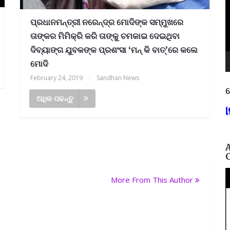
ପ୍ରଧାନମନ୍ତ୍ରୀ ନରେନ୍ଦ୍ର ମୋଦିଙ୍କ ସମ୍ମୁଖରେ
ତାଙ୍କର ମିମିକ୍ରି କରି ତାଙ୍କୁ ଚମକାଇ ଦେଇଥିବା
ଦିବ୍ୟାଙ୍ଗ ଯୁବକଙ୍କ ପ୍ରଶଂସା ‘ମନ୍‌ କି ବାତ୍‌’ରେ କଲେ
ମୋଦି
February 24, 2019
|
Sandhan News
ନ
ଅଧିକ ପଢନ୍ତୁ
୩୭୫,
ଶିକ୍ଷାଗତ ଯୋଗ୍ୟତା: +୩ (ସମ୍ମାନ) ବା ପ
More From This Author