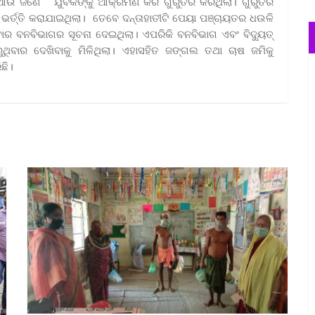
ତୀଟି ଆଉ ଜଣେ ଯୁବକଙ୍କୁ ଆକ୍ରମଣ କରି ଗୁରୁତର କରିଥିଲା। ଗୁରୁତର
ଭର୍ତ୍ତି କରାଯାଇଥିଲା। ତେବେ ଦନ୍ତାହାତୀଟି ପେୟା ପଞ୍ଚାୟତର ଧଉଳି
 ବନବିଭାଗର ସୂଚନା ଦେଇଥିଲା। ଏପରିକି ବନବିଭାଗ ଏବଂ ବିଦ୍ୟୁତ୍
ଥିବାର ଦେଖିବାକୁ ମିଳିଥିଲା। ଏହାସହିତ ଜଙ୍ଗଲ ତଥା ଚାଷ ଜମିକୁ
ିଛି।