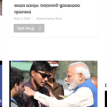
କରୋନା ଯୋଦ୍ଧା: ଅଙ୍ଗନବାଡି ସୁପରଭାଇଜର
ପ୍ରେମଲତା
May 4, 2020
|
Manas Kumar Rout
ଅଧିକ ପଢନ୍ତୁ
V
P