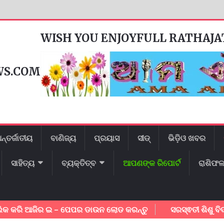
WISH YOU ENJOYFULL RATHAJ
WS.COM
ନ୍ତର୍ଜାତୀୟ
ବାଣିଜ୍ୟ
ପ୍ରୟାସ
ସୀଡ୍
ଭିଡ଼ିଓ ଖବର
ସାହିତ୍ୟ
ବ୍ୟକ୍ତିତ୍ବ
ଆପଣଙ୍କ ରିପୋର୍ଟ
ରାଶିଫ
 ଆଜିର ଇ – ପେପର ଡାଉନ ଲୋଡ କରନ୍ତୁ
ସରସ୍ଵତୀ ଶିଶୁ ବିଦ୍ୟା ମନ୍ଦିର