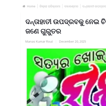
Home
ଜିଲ୍ଲା ପରିକ୍ରମା
ବାଲେଶ୍ବର
ଦନ୍ତାହାତୀ ଉପଦ୍ରବ
ଦନ୍ତାହାତୀ ଉପଦ୍ରବକୁ ନେଇ ଚିନ
ଜଣେ ଗୁରୁତର
Manas Kumar Rout
|
December 20, 2025