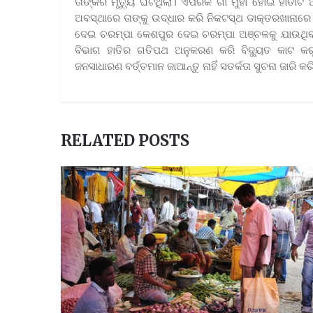
ତାଙ୍କର ମୃତ୍ୟୁ ଘଟିଥିଲା। ଏପରିକି ଗାଁ ମୁଁହା ହୋଇ ହା
ଅବସ୍ଥାରେ ତାଙ୍କୁ ଉଦ୍ଧାର କରି ନିକଟସ୍ଥ ଡାକ୍ତରଖାନାରେ 
ଦେଇ ଚରମ୍ପା କେଶପୁର ଦେଇ ଚରମ୍ପା ଅଞ୍ଚଳକୁ ଯାଉଥିବାର
ବିଭାଗ ହାତିର ଗତିପଥ ଅନୁକରଣ କରି ବିଦ୍ୟୁତ କାଟ କରୁ
ଜନସାଧାରଣ ବର୍ତ୍ତମାନ ଜାଆନ୍ତୁ ନାହିଁ ସତର୍କତା ସୁଚନା ଜାରି କର
RELATED POSTS