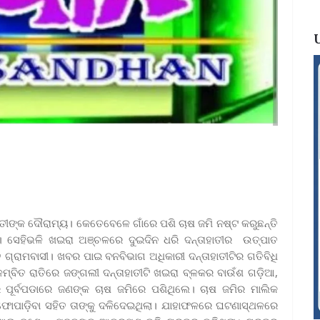
 ହାତୀଙ୍କ ଦୌରାମ୍ୟ। କେତେବେଳେ ଗାଁରେ ପଶି ଚାଷ ଜମି ନଷ୍ଟ କରୁଛନ୍ତି
। ସେହିଭଳି ଖଇରା ଅଞ୍ଚଳରେ ଦୁଇଦିନ ଧରି ଦନ୍ତାହାତୀର ଉତ୍ପାତ
ଗ୍ରାମବାସୀ। ଖବର ପାଇ ବନବିଭାଗ ଅଧିକାରୀ ଦନ୍ତାହାତୀଟିର ଗତିବିଧି
୍ବିତ ରାତିରେ ଜଙ୍ଗଲୀ ଦନ୍ତାହାତୀଟି ଖଇରା ବ୍ଳକର ବାଉଁଶ ଗଡ଼ିଆ,
 ପୂର୍ବପଡାରେ ଜଣଙ୍କ ଚାଷ ଜମିରେ ପଶିଥିଲେ। ଚାଷ ଜମିର ମାଲିକ
କି ଫୋପାଡ଼ିବା ସହିତ ତାଙ୍କୁ ଦଳିଦେଇଥିଲା। ଯାହାଫଳରେ ଘଟଣାସ୍ଥଳରେ