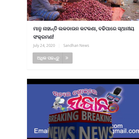
ମାନୁ ନାହାନ୍ତି ଲକଡାଉନ କଟକଣା, ବଢିପାରେ ସ୍ଥାନୀୟ
ସଂକ୍ରମଣ!
July 24, 2020
|
Sandhan News
ଅଧିକ ପଢନ୍ତୁ