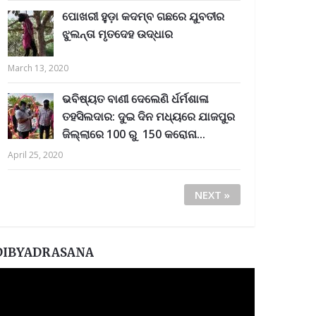
ପୋଖରୀ ହୁଡ଼ା କଦମ୍ବ ଗଛରେ ଯୁବତୀର
ଝୁଲନ୍ତା ମୃତଦେହ ଉଦ୍ଧାର
March 13, 2020
ଭବିଷ୍ୟତ ବାଣୀ ଦେଲେଣି ର୍ଧର୍ମଶାଳା
ତହସିଲଦାର: ଦୁଇ ଦିନ ମଧ୍ୟରେ ଯାଜପୁର
ଜିଲ୍ଲାରେ 100 ରୁ 150 କରୋନା...
April 25, 2020
NEXT »
DIBYADRASANA
ideo
layer