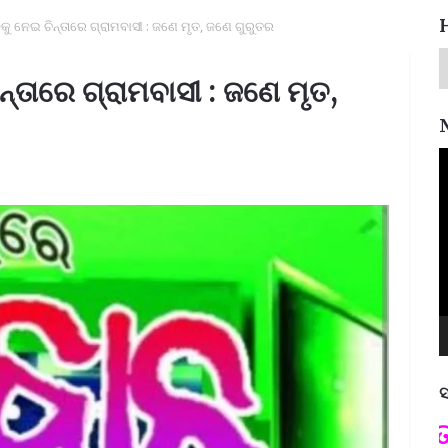
କୁ ନେଇ ଚିନ୍ତାରେ ଗ୍ରାମବାସୀ : ଜଣେ ମୃତ, ଜଣେ ଗୁରୁତର
୍ତାରେ ଗ୍ରାମବାସୀ : ଜଣେ ମୃତ,
V
P
ସ
ପଦ୍ମଶ୍ରୀ ଜୟନ୍ତ ମହାପାତ୍ର