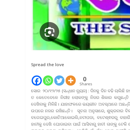
Spread the love
0
Shares
ସୋର ୨୦/୧୨/୨୫ (ସନ୍ଧାନ ନ୍ୟୁଜ) : ଦିନକୁ ଦିନ ବଢି ଚାଲିଛି
ତ କେତେବେଳେ ନିରୀହ ଲୋକଙ୍କୁ ନିଜର ଶିକାର କରୁଛନ୍ତି
ଦେଖିବାକୁ ମିଳିଛି। ଯାହାଫଳରେ ଭୟଭୀତ ଅବସ୍ଥାରେ ଅଛନ୍ତି 
ଉପରେ ନଜର ରଖିଛନ୍ତି। ସୂଚନା ଅନୁସାରେ, ଶୁକ୍ରବାର ବିଳମ
ବଗେଇପୁର,କୋଚିଆକୋଇଲି,ନଟାପଡା, ବଟେଶ୍ଵରରୁ ବାହାରି
ହାତୀକୁ ଦେଖି ଘୋଡାଇବା ପାଇଁ ଆସିବାରୁ ହାତୀ ତାଙ୍କୁ ଟେ