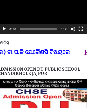
00:00
16:41
ୋଟିସ୍
ପ୍ରତିନି
.ଜି ଯେକୈଣସି ବିଷୟରେ
FOR GOVT A
ADMISSION OPEN DU PUBLIC SCHOOL
CHANDIKHOLE JAJPUR