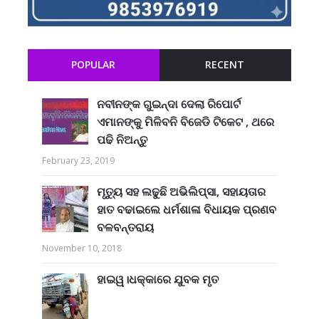
POPULAR
RECENT
ନବୀନଙ୍କ ଗୁଇନ୍ଦା ଦେଲା ରିପୋର୍ଟ
ଏମାନଙ୍କୁ ମିଳିବନି ବିଜେଡି ଟିକେଟ , ଥରେ
ପଢି ନିଅନ୍ତୁ
February 23, 2019
ମୃତ୍ୟୁ ସହ ଲଢୁଛି ଅଭିଲିପ୍ସା, ସହାୟତାର
ହାତ ବଢାଇଲେ ଧର୍ମଶାଳା ବିଧାୟକ ପ୍ରଣବ
ବଳବନ୍ତରାୟ
November 10, 2018
ହାଇୱ।ଧକ୍କାରେ ଯୁବକ ମୃତ