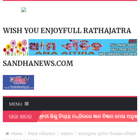
WISH YOU ENJOYFULL RATHAJATRA
SANDHANEWS.COM
MENU
ତାଜା ଖବର
ସରସ୍ଵତୀ ଶିଶୁ ବିଦ୍ୟା ମନ୍ଦିରରେ ଜ୍ଞାନ ବିଜ୍ଞାନ ମେଳା ଅନୁଷ୍ଠିତ !
Home
ଜିଲ୍ଲା ପରିକ୍ରମା
ଗଞ୍ଜାମ
ଛତ୍ରପୁରର ପୂର୍ବତନ ବିଧାୟକ ଦୈତାରୀ