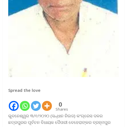
Spread the love
0
Shares
ଭୁବନେଶ୍ୱର ୩/୧/୨୦୨୦ (ସନ୍ଧାନ ନିଉଜ) କଂଗ୍ରେସ ଦଳର
ଛତ୍ରପୁରର ପୂର୍ବତନ ବିଧାୟକ ଦୈତାରୀ ବେହେରାଙ୍କର ବ୍ରହ୍ମପୁର