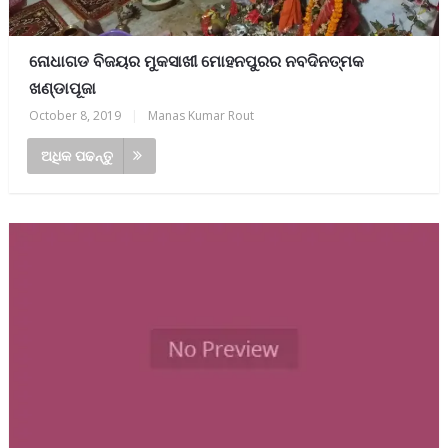
ନୋଧାଗଡ ବିଜୟର ମୁକସାଖୀ ମୋହନପୁରର ନବଦିନତ୍ମକ
ଖଣ୍ଡାପୂଜା
October 8, 2019
|
Manas Kumar Rout
ଅଧିକ ପଢନ୍ତୁ