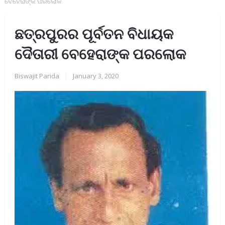
ବେହେରାଙ୍କ ପରଲୋକ
ଛତ୍ରପୁରର ପୂର୍ବତନ ବିଧାୟକ
ଦୈତାରୀ ବେହେରାଙ୍କ ପରଲୋକ
Biswajit Parida
|
January 3, 2020