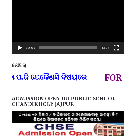
00:00
16:41
ନୋଟିସ୍
ପ୍
ପ.ଜି ଯେକୈଣସି ବିଷୟରେ
FOR GOVT A
ADMISSION OPEN DU PUBLIC SCHOOL
CHANDIKHOLE JAJPUR