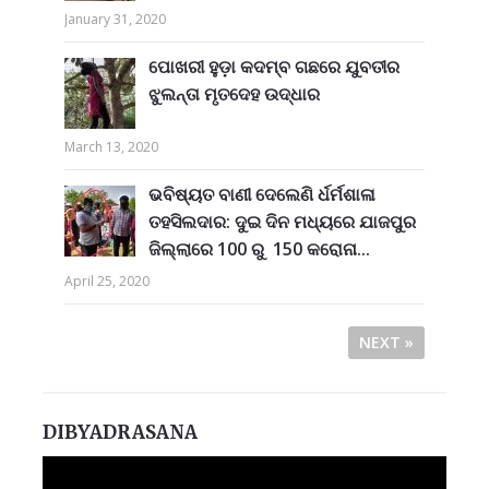
January 31, 2020
ପୋଖରୀ ହୁଡ଼ା କଦମ୍ବ ଗଛରେ ଯୁବତୀର
ଝୁଲନ୍ତା ମୃତଦେହ ଉଦ୍ଧାର
March 13, 2020
ଭବିଷ୍ୟତ ବାଣୀ ଦେଲେଣି ର୍ଧର୍ମଶାଳା
ତହସିଲଦାର: ଦୁଇ ଦିନ ମଧ୍ୟରେ ଯାଜପୁର
ଜିଲ୍ଲାରେ 100 ରୁ 150 କରୋନା...
April 25, 2020
NEXT »
DIBYADRASANA
Video
Player