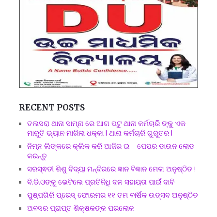
RECENT POSTS
ତଲସରା ଥାନା ସାମ୍ନା ରେ ଆଗ ପଟୁ ଥାନା କର୍ମଚାରି ଙ୍କୁ ଏକ
ମାରୁତି ଭ୍ୟାନ ମାରିଲା ଧକ୍କା l ଥାନା କର୍ମଚାରି ଗୁରୁତର l
ନିମ୍ନ ଲିଙ୍କରେ କ୍ଲିକ କରି ଆଜିର ଇ – ପେପର ଡାଉନ ଲୋଡ
କରନ୍ତୁ
ସରସ୍ଵତୀ ଶିଶୁ ବିଦ୍ୟା ମନ୍ଦିରରେ ଜ୍ଞାନ ବିଜ୍ଞାନ ମେଳା ଅନୁଷ୍ଠିତ !
ବି.ଡି.ଓଙ୍କୁ ଭେଟିଲେ ପ୍ରତିନିଧି ଦଳ ସହାୟତା ପାଇଁ ଦାବି
ପୁଷ୍ପଗିରି ପ୍ରେସ୍ ଫୋରମର ୧୧ ତମ ବାର୍ଷିକ ଉତ୍ସବ ଅନୁଷ୍ଠିତ
ଅବସର ପ୍ରାପ୍ତ ଶିକ୍ଷକଙ୍କ ପରଲୋକ