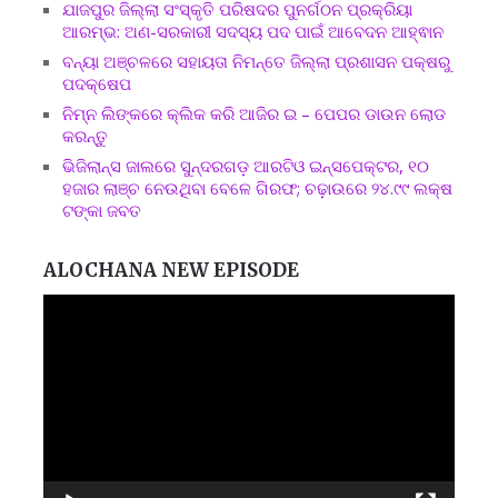
ଯାଜପୁର ଜିଲ୍ଲା ସଂସ୍କୃତି ପରିଷଦର ପୁନର୍ଗଠନ ପ୍ରକ୍ରିୟା
ଆରମ୍ଭ: ଅଣ-ସରକାରୀ ସଦସ୍ୟ ପଦ ପାଇଁ ଆବେଦନ ଆହ୍ଵାନ
ବନ୍ୟା ଅଞ୍ଚଳରେ ସହାୟତା ନିମନ୍ତେ ଜିଲ୍ଲା ପ୍ରଶାସନ ପକ୍ଷରୁ
ପଦକ୍ଷେପ
ନିମ୍ନ ଲିଙ୍କରେ କ୍ଲିକ କରି ଆଜିର ଇ – ପେପର ଡାଉନ ଲୋଡ
କରନ୍ତୁ
ଭିଜିଲାନ୍ସ ଜାଲରେ ସୁନ୍ଦରଗଡ଼ ଆରଟିଓ ଇନ୍ସପେକ୍ଟର, ୧୦
ହଜାର ଲାଞ୍ଚ ନେଉଥିବା ବେଳେ ଗିରଫ; ଚଢ଼ାଉରେ ୨୪.୯୯ ଲକ୍ଷ
ଟଙ୍କା ଜବତ
ALOCHANA NEW EPISODE
Video
Player