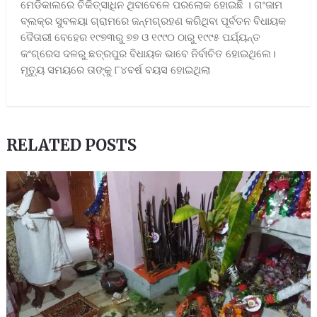
ମେଡିକାଲରେ ଚିକିତ୍ସାଧିନ ଥିବାବେଳେ ପରଲୋକ ହୋଇଛି । ଗଂଜାମ
ବ୍ଲକ୍‌ର ସୁବଳୟା ଗ୍ରାମରେ ଜନ୍ମଗ୍ରହଣ କରିଥିବା ପୂର୍ବତନ ବିଧାୟକ
ଦୈତାରୀ ବେହେର ୧୯୭୩ରୁ ୭୭ ଓ ୧୯୯୦ ଠାରୁ ୧୯୯୫ ପର୍ଯ୍ୟନ୍ତ
କଂଗ୍ରେସ ଦଳରୁ ଛତ୍ରପୁର ବିଧାୟକ ଭାବେ ନିର୍ବାଚିତ ହୋଇଥିଲେ।
ମୃତ୍ୟୁ ସମୟରେ ତାଙ୍କୁ ୮୪ବର୍ଷ ବୟସ ହୋଇଥିଲା
RELATED POSTS