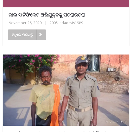
ଜାଲ ସାଟିଫିକେଟ ଅଭିଯୁକ୍ତକୁ ପଚରାଉଚରା
November 26, 2020
|
2005lindadavis1989
ଅଧିକ ପଢନ୍ତୁ