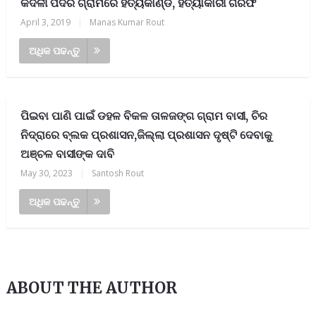
କଦଳୀ ପଦର ଗ୍ରାମରେ ହତ୍ୟକାଣ୍ଡ, ହତ୍ୟାକାରୀ ଗିରଫ
April 3, 2019
|
Manas Kumar Rout
ଅଧିକ ପଢନ୍ତୁ
ପିଇବା ପାଣି ପାଇଁ ଡହଳ ବିକଳ ତାଳଜଙ୍ଗ ଗ୍ରାମ ବାସୀ, ଚିର
ନିଦ୍ରାରେ ବ୍ଲକ ପ୍ରଶାସନ,ଜିଲ୍ଲା ପ୍ରଶାସନ ଦୃଷ୍ଟି ଦେବାକୁ
ଅଞ୍ଚଳ ବାସୀଙ୍କ ଦାବି
May 30, 2023
|
Santosh Rout
ଅଧିକ ପଢନ୍ତୁ
ABOUT THE AUTHOR