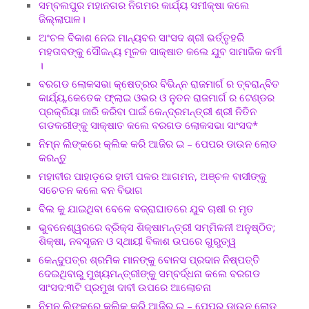
ସମ୍ବଲପୁର ମହାନଗର ନିଗମର କାର୍ଯ୍ୟ ସମୀକ୍ଷା କଲେ
ଜିଲ୍ଲାପାଳ।
ଅଂଚଳ ବିକାଶ ନେଇ ମାନ୍ୟବର ସାଂସଦ ଶ୍ରୀ ଭର୍ତ୍ତୃହରି
ମହତାବଙ୍କୁ ସୌଜନ୍ୟ ମୂଳକ ସାକ୍ଷାତ କଲେ ଯୁବ ସାମାଜିକ କର୍ମୀ
।
ବରଗଡ ଲୋକସଭା କ୍ଷେତ୍ରର ବିଭିନ୍ନ ରାଜମାର୍ଗ ର ତ୍ବରାନ୍ବିତ
କାର୍ଯ୍ୟ,କେତେକ ଫ୍ଲାଇ ଓଭର ଓ ନୁତନ ରାଜମାର୍ଗ ର ଟେଣ୍ଡର
ପ୍ରକ୍ରିୟା ଜାରି କରିବା ପାଇଁ କେନ୍ଦ୍ରମନ୍ତ୍ରୀ ଶ୍ରୀ ନିତିନ
ଗଡକରୀଙ୍କୁ ସାକ୍ଷାତ କଲେ ବରଗଡ ଲୋକସଭା ସାଂସଦ*
ନିମ୍ନ ଲିଙ୍କରେ କ୍ଲିକ କରି ଆଜିର ଇ – ପେପର ଡାଉନ ଲୋଡ
କରନ୍ତୁ
ମହାବୀର ପାହାଡ଼ରେ ହାତୀ ପଳର ଆଗମନ, ଅଞ୍ଚଳ ବାସୀଙ୍କୁ
ସଚେତନ କଲେ ବନ ବିଭାଗ
ବିଲ କୁ ଯାଇଥିବା ବେଳେ ବଜ୍ରାଘାତରେ ଯୁବ ଚାଷୀ ର ମୃତ
ଭୁବନେଶ୍ୱରରେ ବ୍ରିକ୍ସ ଶିକ୍ଷାମନ୍ତ୍ରୀ ସମ୍ମିଳନୀ ଅନୁଷ୍ଠିତ;
ଶିକ୍ଷା, ନବସୃଜନ ଓ ସ୍ଥାୟୀ ବିକାଶ ଉପରେ ଗୁରୁତ୍ୱ
କେନ୍ଦୁପତ୍ର ଶ୍ରମିକ ମାନଙ୍କୁ ବୋନସ ପ୍ରଦାନ ନିଷ୍ପତ୍ତି
ଦେଇଥିବାରୁ ମୁଖ୍ୟମନ୍ତ୍ରୀଙ୍କୁ ସମ୍ବର୍ଦ୍ଧନା କଲେ ବରଗଡ
ସାଂସଦ:୩ଟି ପ୍ରମୁଖ ଦାବୀ ଉପରେ ଆଲୋଚନା
ନିମ୍ନ ଲିଙ୍କରେ କ୍ଲିକ କରି ଆଜିର ଇ – ପେପର ଡାଉନ ଲୋଡ