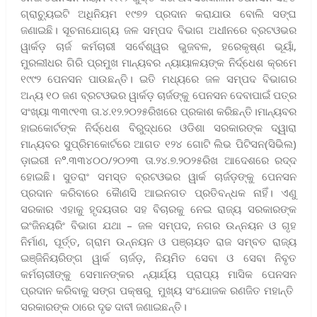
ଗ୍ରାଚ୍ୟୁଇଟି ଅଧିନିୟମ ୧୯୭୨ ପ୍ରଦାନ କରାଯାଉ ବୋଲି ସଙ୍ଘ
ଜଣାଇଛି। ସୂଚନାଯୋଗ୍ୟ ଜଳ ସମ୍ପଦ ବିଭାଗ ଅଧୀନରେ ବ୍ରଟଓଭର
ୱାର୍କଡ଼ ଚାର୍ଜ କର୍ମଚାରୀ ସର୍ବେଶ୍ୱର ଭୁଜବଳ, ହରେକୃଷ୍ଣ ଭୂୟାଁ,
ମୁରଲୀଧର ଗିରି ପ୍ରମୁଖ ମାନ୍ୟବର ନ୍ୟାୟାଳୟଙ୍କ ନିର୍ଦ୍ଧେଶ କ୍ରମେ
୧୯୯୨ ପେନସନ ପାଉଛନ୍ତି। ଇତି ମଧ୍ୟରେ ଜଳ ସମ୍ପଦ ବିଭାଗର
ଅନ୍ୟ ୧୦ ‍ଜଣ ବ୍ରଟଓଭର ୱାର୍କଡ଼ ଚାର୍ଜଙ୍କୁ ପେନସନ ଦେବାପାଇଁ ପତ୍ର
ସଂଖ୍ୟା ୩୩୯୧୩ ତା.୪.୧୨.୨୦୨୫ରିଖରେ ପ୍ରକାଶ କରିଛନ୍ତି।ମାନ୍ୟବର
ହାଇକୋର୍ଟଙ୍କ ନିର୍ଦ୍ଧେଶ ବିରୁଦ୍ଧରେ ଓଡିଶା ସରକାରଙ୍କ ଦ୍ୱାରା
ମାନ୍ୟବର ସୁପ୍ରିମକୋର୍ଟରେ ଆଗତ ୧୨୪ ଗୋଟି ଲିଭ ପିଟିସନ(ସିଭିଲ)
ଡ଼ାଇରୀ ନ°.୩୩୪୦୦/୨୦୨୩ ତା.୨୪.୭.୨୦୨୫ରିଖ ଆଦେଶରେ ରଦ୍ଦ
ହୋଇଛି। ସୁତରାଂ ସମସ୍ତ ବ୍ରଟଓଭର ୱାର୍କ ଚାର୍ଜଡ଼ଙ୍କୁ ପେନସନ
ପ୍ରଦାନ କରିବାରେ କୋୖଣସି ଆଇନଗତ ପ୍ରତିବନ୍ଧକ ନାହିଁ। ଏଣୁ
ସରକାର ଏହାକୁ ହୃଦୟତାର ସହ ବିଚାରକୁ ନେଇ ରାଜ୍ୟ ସରକାରଙ୍କ
ଇଂଜିନୟରିଂ ବିଭାଗ ଯଥା – ଜଳ ସମ୍ପଦ, ନଗର ଉନ୍ନୟନ ଓ ଗୃହ
ନିର୍ମାଣ, ପୂର୍ତ୍ତ, ଗ୍ରାମ ଉନ୍ନୟନ ଓ ପଞ୍ଚାୟତ ରାଜ ସମ୍ବତ ରାଜ୍ୟ
ଇଞ୍ଜିନିୟରିଙ୍ଗ ୱାର୍କ ଚାର୍ଜଡ଼, ନିୟମିତ ସେବା ଓ ସେବା ନିବୃତ
କର୍ମଚାରୀଙ୍କୁ ସେମାନଙ୍କର ନ୍ୟାର୍ଯ୍ୟ ପ୍ରାପ୍ୟ ମାସିକ ପେନସନ
ପ୍ରଦାନ କରିବାକୁ ସଙ୍ଗ ପକ୍ଷରୁ ମୁଖ୍ୟ ସଂଯୋଜକ ରଣଜିତ ମହାନ୍ତି
ସରକାରଙ୍କ ଠାରେ ଦୃଢ ଦାବୀ ଜଣାଇଛନ୍ତି।