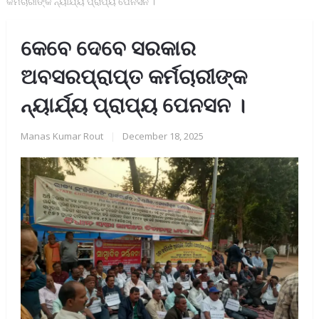
କର୍ମଚାରୀଙ୍କ ନ୍ୟାର୍ଯ୍ୟ ପ୍ରାପ୍ୟ ପେନସନ ।
କେବେ ଦେବେ ସରକାର
ଅବସରପ୍ରାପ୍ତ କର୍ମଚାରୀଙ୍କ
ନ୍ୟାର୍ଯ୍ୟ ପ୍ରାପ୍ୟ ପେନସନ ।
Manas Kumar Rout
|
December 18, 2025