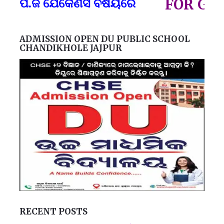
.ଜି ଯେକୈଣସି ବିଷୟରେ
FOR GOVT A
ADMISSION OPEN DU PUBLIC SCHOOL
CHANDIKHOLE JAJPUR
RECENT POSTS