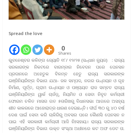
Spread the love
0
Shares
ଭୁବନେଶ୍ବର କଳିଙ୍ଗ ଜ୍ୟୋତି ୧୮/ ୧୨/୨୫ (ସନ୍ଧାନ ନ୍ୟୁଜ) : ରାଜ୍ୟ
ସରକାରଙ୍କ ନିକଟରେ ବାରମ୍ବାର ନିବେଦନ ପରେ ପେନସନ
ପ୍ରଦାନରେ ଅହେତୁକ ବିଳମ୍ବ ହେତୁ ରାଜ୍ୟ ସରକାରଙ୍କ
ଇଞ୍ଜିନିୟରିଙ୍ଗ ବିଭାଗ ଯଥା- ଜଳ ସମ୍ପଦ, ନଗର ଉନ୍ନୟନ ଓ ଗୃହ
ନିର୍ମାଣ, ପୂର୍ତ୍ତ, ଗ୍ରାମ ଉନ୍ନୟନ ଓ ପଞ୍ଚାୟତ ରାଜ ସମ୍ବତ ରାଜ୍ୟ
ଇଞ୍ଜିନିୟରିଙ୍ଗ ୱାର୍କ ଚାର୍ଜଡ଼୍, ନିୟମିତ ଓ ସେବା ନିବୃତ କର୍ମଚାରୀ
ଫୋରମ ଚଳିତ ମାସର ଗତ ୫ତାରିଖରୁ ବିଧାନସଭା ଆଗରେ ଅସହ୍ୟ
ଶୀତ କାକରରେ ଆହୋରାତ୍ର ଧାରଣ ଦେଇଛନ୍ତି। ଦୀର୍ଘ ୩୦ ରୁ ୪୦ ବର୍ଷ
ଦେଶ ପାଇଁ ସେବା କରି ଚାକିରିରୁ ଅବସର ପରେ କୋୖଣସି ପେନସନ ନ
ପାଇ ଏହି ସରକାରୀ କର୍ମଚାରୀ ଆଜି ନିଃସହାୟ। ରାଜ୍ୟ ସରକାରଙ୍କ
ଇଞ୍ଜିନିୟରିଙ୍ଗ ବିଭାଗ ଉକ୍ତ ସଂସ୍ଥା ଅଧୀନରେ କଟ ଅଫ ଡେଟ ତା.