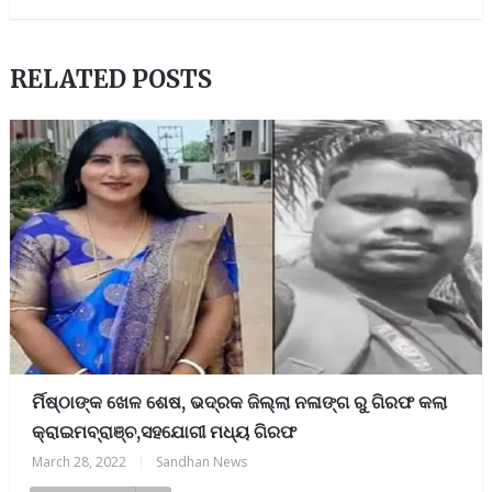
RELATED POSTS
ର୍ମିଷ୍ଠାଙ୍କ ଖେଳ ଶେଷ, ଭଦ୍ରକ ଜିଲ୍ଲା ନଳାଙ୍ଗ ରୁ ଗିରଫ କଲା
କ୍ରାଇମବ୍ରାଞ୍ଚ,ସହଯୋଗୀ ମଧ୍ୟ ଗିରଫ
March 28, 2022
|
Sandhan News