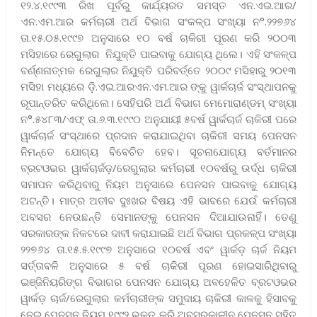
୧୨.୪.୧୯୯୩ ରିଖ ପୂର୍ବରୁ କାର୍ଯ୍ୟରତ ସମସ୍ତ ଏନ.ଏଇ.ଆର/
ଏନ.ଏମ.ଆର କର୍ମଚାରୀ ଅର୍ଥ ବିଭାଗ ସଂକଳ୍ପ ସଂଖ୍ୟା ନ°.୨୨୭୬୪
ତା.୧୫.୦୫.୧୯୯୭ ଅନୁସାରେ ୧୦ ବର୍ଷ ଚାକିରୀ ପୂରଣ କରି ୨୦୦୩
ମସିହାରେ ରେଗୁଲାର ନିଯୁକ୍ତି ପାଇବାକୁ ଯୋଗ୍ୟ ଥିଲେ। ଏହି ସଂକଳ୍ପ
ବର୍ଣ୍ଣନାତ୍ମକ ରେଗୁଲାର ନିଯୁକ୍ତି ପରିବର୍ତ୍ତେ ୨୦୦୯ ମସିହାରୁ ୨୦୧୩
ମସିହା ମଧ୍ୟରେ ଡ଼ି.ଏଇ.ଆରଏନ.ଏମ.ଆର ଙ୍କୁ ୱାର୍କଚାର୍ଜ ସଂସ୍ଥାପନକୁ
ରୂପାନ୍ତରିତ କରିଥିଲେ। ସେହିପରି ଅର୍ଥ ବିଭାଗ ମେମୋରାଣ୍ଡମ୍ ସଂଖ୍ୟା
ନ°.୫୪୮୩/ଏଫ୍ ତା.୬.୩.୧୯୯୦ ଅନୁଯାୟୀ ୫ବର୍ଷ ୱାର୍କଚାର୍ଜ ଚାକିରୀ ପରେ
ୱାର୍କଚାର୍ଜ ସଂସ୍ଥାରେ ପ୍ରଦାନ କରାଯାଇଥିବା ଚାକିରୀ ସମୟ ପେନସନ
ନିମନ୍ତେ ଯୋଗ୍ୟ ବିବେଚିତ ହେବ। ସୂଚନାଯୋଗ୍ୟ ବର୍ତମାନର
ବ୍ରଟଓଭର ୱାର୍କଚାର୍ଜଡ଼/ରେଗୁଲାର କର୍ମଚାରୀ ୧୦ବର୍ଷରୁ ଉର୍ଦ୍ଧ ଚାକିରୀ
ସମାପନ କରିଥିବାରୁ ନିୟମ ଅନୁସାରେ ପେନସନ ପାଇବାକୁ ଯୋଗ୍ୟ
ଅଟନ୍ତି। ମାତ୍ର ଅତୀବ ଦୁଃଖର ବିଷୟ ଏହି ଭାବରେ ଯେଉଁ କର୍ମଚାରୀ
ଅବସର ନେଉଛନ୍ତି ସେମାନଙ୍କୁ ପେନସନ ଦିଆଯାଉନାହିଁ। ତେଣୁ
ସରକାରଙ୍କ ନିକଟରେ ଦାବୀ କରାଯାଇଛି ଅର୍ଥ ବିଭାଗ ପ୍ରକଳ୍ପ ସଂଖ୍ୟା
୨୨୭୬୪ ତା.୧୫.୫.୧୯୯୭ ଅନୁସାରେ ୧୦ବର୍ଷ ଏବଂ ୱାର୍କଡ଼ ଚାର୍ଜ ନିୟମ
ସର୍ତ୍ତାବଳି ଅନୁସାରେ ୫ ବର୍ଷ ଚାକିରୀ ପୂରଣ ହୋଇସାରିଥିବାରୁ
ଇଞ୍ଜିନିୟରିଙ୍ଗ ବିଭାଗର ପେନସନ ଯୋଗ୍ୟ ଅବହେଳିତ ବ୍ରଟଓଭର
ୱାର୍କଡ଼ ଚାର୍ଜ/ରେଗୁଲାର କର୍ମଚାରୀଙ୍କ ସମୁଦାୟ ଚାକିରୀ କାଳକୁ ହିସାବକୁ
ନେଇ ପେନସନ ନିୟମ ୧୯୯୨ ଭୁକ୍ତ କରି ଅବସରକାଳୀନ ପେନସନ ସହିତ