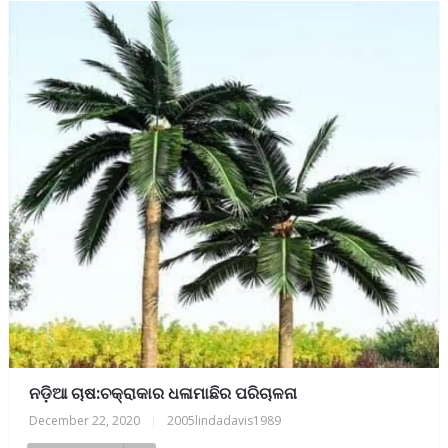
ନଡ଼ିଆ ଚାଷ:ଚକ୍ରାକାର ଧଳାମାଛିର ପରିଚାଳନା
December 22, 2020
|
2005lindadavis1989