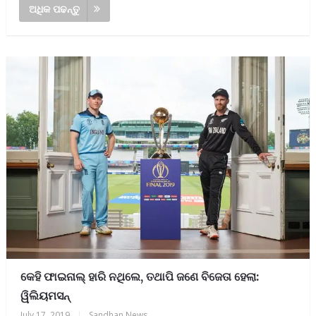
ଅଧିକ ପଢନ୍ତୁ
କେହି ଫାଇନାଲ୍ ହାରି ନଥିଲେ, ତଥାପି ଜଣେ ବିଜେତା ହେଲା:
ୱିଲିୟମସନ୍
July 17, 2019
|
Sandhan News