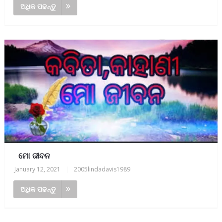
ଅଧିକ ପଢନ୍ତୁ
ମୋ ଜୀବନ
January 12, 2021
|
2005lindadavis1989
ଅଧିକ ପଢନ୍ତୁ