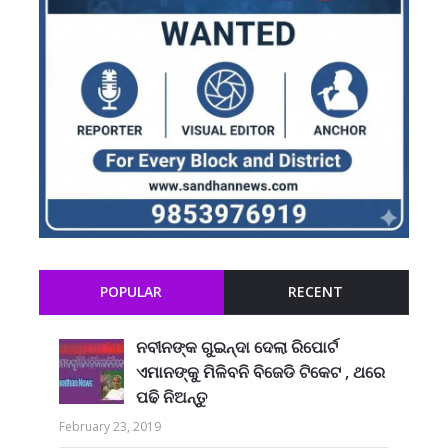
POPULAR
RECENT
ନବୀନଙ୍କ ଗୁଇନ୍ଦା ଦେଲା ରିପୋର୍ଟ
ଏମାନଙ୍କୁ ମିଳିବନି ବିଜେଡି ଟିକେଟ , ଥରେ
ପଢି ନିଅନ୍ତୁ
February 23, 2019