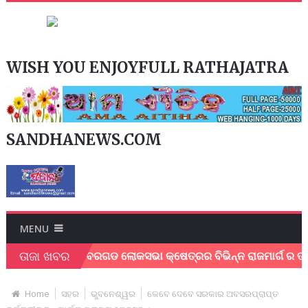
WISH YOU ENJOYFULL RATHAJATRA
SANDHANEWS.COM
MENU
ତାଜା ଖବର
ମୀ ।
ବରଗଡ ଲୋକସଭା କ୍ଷେତ୍ରର ବିଭିନ୍ନ ରାଜମାର୍ଗ ର ତ୍ବରାନ୍ବିତ
Home
ସହର
ଭୁବନେଶ୍ୱର
କେବେ ଦେବେ ସରକାର ଅବସରପ୍ରାପ୍ତ