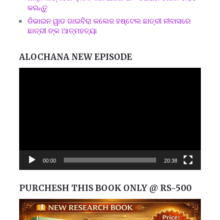
କରନ୍ତୁ
ଡିଭାଇନ ୱାଡ ଗାଇବିରା କଲେଜ ହଷ୍ଟେଲ ଛାତ୍ରୀ ନୀବାସରେ
ଛାତ୍ରୀ ଙ୍କ ଆତ୍ମହତ୍ୟା
ALOCHANA NEW EPISODE
Video
Player
00:00
20:38
PURCHESH THIS BOOK ONLY @ RS-500