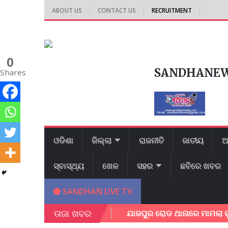
ABOUT US
CONTACT US
RECRUITMENT
0
SANDHANE
Shares
ଓଡିଶା
ଜିଲ୍ଲା
ରାଜନୀତି
ଜାତୀୟ
ଆ
ସ୍ବାସ୍ଥ୍ୟ
ଖେଳ
ସହର
ଛବିରେ ଖବର
SANDHAN LIVE TV
ତାଜା ଖବର
୍ତ୍ତିଲେ ପରିବାର ଲୋକେ
ଯାଜପୁର ରୋଡ ଥାନାରେ ମାମଲା ରୁଜୁ ହେଲା