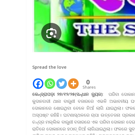
Spread the love
0
Shares
କେନ୍ଦ୍ରାପଡ଼ା ୨୭/୧୨/୨୫(ସନ୍ଧାନ ନ୍ୟୁଜ)
: ପରିବା ଦୋକାନର
କୁଦାନଗରୀ ଥାନା ବାରୁଣୀ ବଜାରରେ ଏଭଳି ଅଭାବନୀୟ ଘଟ
ଦୋକାନରେ ଶୋଇଥିବା ବେଳେ ନିଆଁ ଲାଗି ଯାଇଥିଲା। ଫଳରେ
ଅସ୍ପଷ୍ଟ ରହିଛି। ଘଟଣାସ୍ଥଳରେ ଚାପା ଉତ୍ତେଜନା ପ୍ରକାଶ 
ଚନ୍ଦ୍ର ମଲ୍ଲିକ ବାରୁଣୀ ବଜାରରେ ଏକ ପରିବା ଦୋକାନ ଦେଇ
ରାତିରେ ଦୋକାନରେ ହଠାତ୍ ନିଆଁ ଲାଗିଯାଇଥିଲା। ଫଳରେ ସୁବ