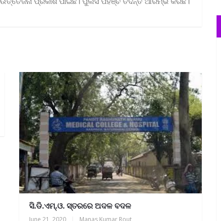
 ଉତ୍ତେଜନା ପ୍ରକାଶ ପାଇଛି। ପୁଲିସ ପହଞ୍ଚି ତଦନ୍ତ ଆରମ୍ଭ କରିଛି।
ସି.ଡି.ଏମ୍.ଓ. ସ୍ତରରେ ଅଦଳ ବଦଳ
June 21, 2020
|
Manas Kumar Rout