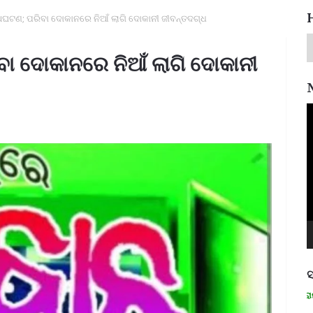
 ଅଘଟଣ; ପରିବା ଦୋକାନରେ ନିଆଁ ଲାଗି ଦୋକାନୀ ଜୀବନ୍ତଦଗ୍ଧ
ବା ଦୋକାନରେ ନିଆଁ ଲାଗି ଦୋକାନୀ
V
P
ସ
ମନେ ପଡନ୍ତି: ସ୍ୱାଧୀନତା ସଂଗ୍ରାମୀ ରମା