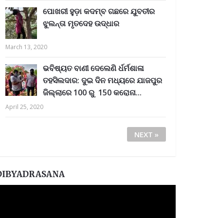
ପୋଖରୀ ହୁଡ଼ା କଦମ୍ବ ଗଛରେ ଯୁବତୀର
ଝୁଲନ୍ତା ମୃତଦେହ ଉଦ୍ଧାର
March 13, 2020
ଭବିଷ୍ୟତ ବାଣୀ ଦେଲେଣି ର୍ଧର୍ମଶାଳା
ତହସିଲଦାର: ଦୁଇ ଦିନ ମଧ୍ୟରେ ଯାଜପୁର
ଜିଲ୍ଲାରେ 100 ରୁ 150 କରୋନା...
April 25, 2020
NEXT »
DIBYADRASANA
ideo
layer