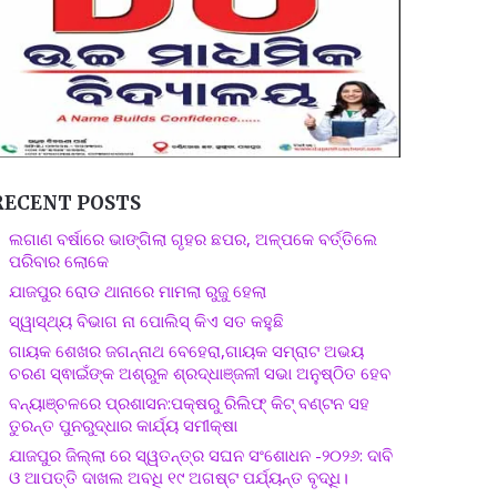
RECENT POSTS
ଲଗାଣ ବର୍ଷାରେ ଭାଙ୍ଗିଲା ଗୃହର ଛପର, ଅଳ୍ପକେ ବର୍ତ୍ତିଲେ
ପରିବାର ଲୋକେ
ଯାଜପୁର ରୋଡ ଥାନାରେ ମାମଲା ରୁଜୁ ହେଲା
ସ୍ୱାସ୍ଥ୍ୟ ବିଭାଗ ନା ପୋଲିସ୍ କିଏ ସତ କହୁଛି
ଗାୟକ ଶେଖର ଜଗନ୍ନାଥ ବେହେରା,ଗାୟକ ସମ୍ରାଟ ଅଭୟ
ଚରଣ ସ୍ଵାଇଁଙ୍କ ଅଶ୍ରୁଳ ଶ୍ରଦ୍ଧାଞ୍ଜଳୀ ସଭା ଅନୁଷ୍ଠିତ ହେବ
ବନ୍ୟାଞ୍ଚଳରେ ପ୍ରଶାସନ:ପକ୍ଷରୁ ରିଲିଫ୍ କିଟ୍ ବଣ୍ଟନ ସହ
ତୁରନ୍ତ ପୁନରୁଦ୍ଧାର କାର୍ଯ୍ୟ ସମୀକ୍ଷା
ଯାଜପୁର ଜିଲ୍ଲା ରେ ସ୍ୱତନ୍ତ୍ର ସଘନ ସଂଶୋଧନ -୨୦୨୬: ଦାବି
ଓ ଆପତ୍ତି ଦାଖଲ ଅବଧି ୧୯ ଅଗଷ୍ଟ ପର୍ଯ୍ୟନ୍ତ ବୃଦ୍ଧି।