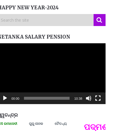
HAPPY NEW YEAR-2024
NETANKA SALARY PENSION
ideo
layer
00:00
10:38
୍ୱତନ୍ତ୍ର
ଦେବୀ
ଗୁରୁ ନାନକ
ଚୈତନ୍ୟ
ପଦ୍ମଶ୍ରୀ ଜୟନ୍ତ
ପ୍ରତ୍
Budd
ପରାଧୀ