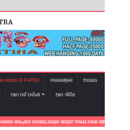
ATRA
ଇ ପେପର (E PAPER)
ମନୋରଞ୍ଜନ
ଅପରାଧ
ଳ
ଆମ ପର୍ବ ପର୍ବାଣୀ
ଆମ ଐତିହ
୍ନାଥ ବେହେରା,ଗାୟକ ସମ୍ରାଟ ଅଭୟ ଚରଣ ସ୍ଵାଇଁଙ୍କ ଅଶ୍ରୁଳ ଶ୍ରଦ୍ଧାଞ