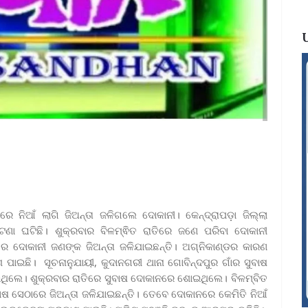
େ ନିଆଁ ଲାଗି ଜିଅନ୍ତା ଜଳିଗଲେ ଦୋକାନୀ। କେନ୍ଦ୍ରାପଡ଼ା ଜିଲ୍ଲା
ଣା ଘଟିଛି। ଶୁକ୍ରବାର ବିଳମ୍ଵିତ ରାତିରେ ଜଣେ ପରିବା ଦୋକାନୀ
 ଦୋକାନୀ ଜଣଙ୍କ ଜିଅନ୍ତା ଜଳିଯାଇଛନ୍ତି। ଅଗ୍ନିକାଣ୍ଡର କାରଣ
ପାଇଛି। ସୂଚନାନୁଯାୟୀ, କୁଦାନଗରୀ ଥାନା ଗୋବିନ୍ଦପୁର ଗାଁର ସୁବାଷ
ଥିଲେ। ଶୁକ୍ରବାର ରାତିରେ ସୁବାଷ ଦୋକାନରେ ଶୋଇଥିଲେ। ବିଳମ୍ବିତ
ାଷ ସେଠାରେ ଜିଅନ୍ତା ଜଳିଯାଇଛନ୍ତି। ତେବେ ଦୋକାନରେ କେମିତି ନିଆଁ