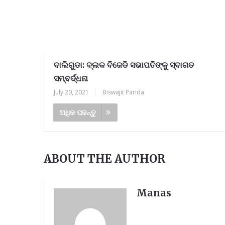
ବାଲିଗୁଡା: ବ୍ଲକ ବିଜେଡି ସଭାପତିଙ୍କୁ ସ୍ବାଗତ
ସମ୍ବର୍ଦ୍ଧନା
July 20, 2021
|
Biswajit Parida
ଅଧିକ ପଢନ୍ତୁ
ABOUT THE AUTHOR
Manas