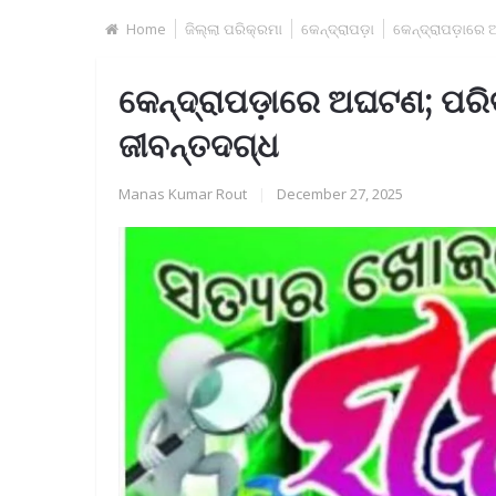
Home
ଜିଲ୍ଲା ପରିକ୍ରମା
କେନ୍ଦ୍ରାପଡ଼ା
କେନ୍ଦ୍ରାପଡ଼ାରେ
କେନ୍ଦ୍ରାପଡ଼ାରେ ଅଘଟଣ; ପରି
ଜୀବନ୍ତଦଗ୍ଧ
Manas Kumar Rout
|
December 27, 2025