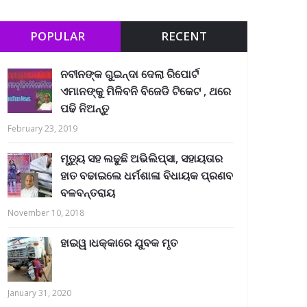
POPULAR
RECENT
ନବୀନଙ୍କ ଗୁଇନ୍ଦା ଦେଲା ରିପୋର୍ଟ
ଏମାନଙ୍କୁ ମିଳିବନି ବିଜେଡି ଟିକେଟ , ଥରେ
ପଢି ନିଅନ୍ତୁ
February 23, 2019
ମୃତ୍ୟୁ ସହ ଲଢୁଛି ଅଭିଲିପ୍ସା, ସହାୟତାର
ହାତ ବଢାଇଲେ ଧର୍ମଶାଳା ବିଧାୟକ ପ୍ରଣବ
ବଳବନ୍ତରାୟ
November 10, 2018
ହାଇୱ।ଧକ୍କାରେ ଯୁବକ ମୃତ
January 31, 2020