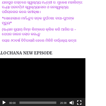
ଯାଜପୁର ଗସ୍ତରେ ସ୍ୱାସ୍ଥ୍ୟ ମନ୍ତ୍ରୀ ଡ. ମୁକେଶ ମହାଲିଙ୍ଗ:
ବନ୍ୟା ପରବର୍ତ୍ତୀ ସ୍ୱାସ୍ଥ୍ୟସେବା ଓ ଜନସ୍ୱାସ୍ଥ୍ୟ
ପରିଚାଳନାର କଲେ ସମୀକ୍ଷା।
*ସୋହେଲାରେ ମର୍ମନ୍ତୁଦ ସଡ଼କ ଦୁର୍ଘଟଣା: ବାପା-ପୁଅଙ୍କ
ମୃତ୍ୟୁ*
(ସନ୍ଧାନ ନ୍ୟୁଜ) ନିମ୍ନ ଲିଙ୍କରେ କ୍ଲିକ କରି ଆଜିର ଇ –
ପେପର ଡାଉନ ଲୋଡ କରନ୍ତୁ
ବୟସ ୬୦ବର୍ଷ ବିତିଗଲାଣି ହେଲେ ମିଳିନି ବାର୍ଦ୍ଧକ୍ୟ ଭତ୍ତା
ALOCHANA NEW EPISODE
ideo
layer
00:00
20:38