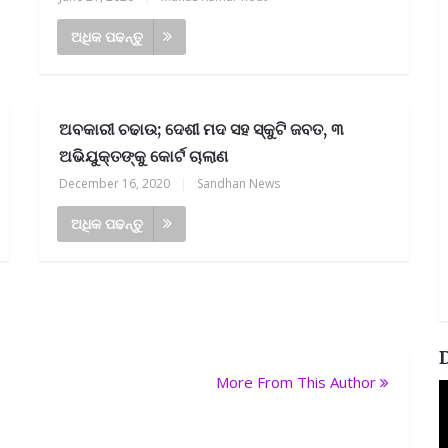
ଅଧିକ ପଢନ୍ତୁ
ଅବକାରୀ ଚଢାଉ; ଦେଶୀ ମଦ ସହ ସ୍କୁଟି ଜବତ, ୩
ଅଭିଯୁକ୍ତଙ୍କୁ କୋର୍ଟ ଚାଲାଣ
December 16, 2020
|
Sandhan News
ଅଧିକ ପଢନ୍ତୁ
More From This Author
V
P