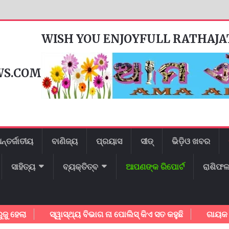
WISH YOU ENJOYFULL RATHAJ
WS.COM
ନ୍ତର୍ଜାତୀୟ
ବାଣିଜ୍ୟ
ପ୍ରୟାସ
ସୀଡ୍
ଭିଡ଼ିଓ ଖବର
ସାହିତ୍ୟ
ବ୍ୟକ୍ତିତ୍ବ
ଆପଣଙ୍କ ରିପୋର୍ଟ
ରାଶିଫ
ସ୍ୱାସ୍ଥ୍ୟ ବିଭାଗ ନା ପୋଲିସ୍ କିଏ ସତ କହୁଛି
ଗାୟକ ଶେଖର ଜଗନ