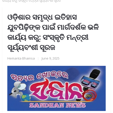
କାର୍ଯ୍ୟ କରୁ: ସଂସ୍କୃତି ମନ୍ତ୍ରୀ ସୂର୍ଯ୍ୟବଂଶୀ ସୂରଜ
ଓଡ଼ିଶାର ସମୃଦ୍ଧ ଇତିହାସ
ଯୁବପିଢ଼ିଙ୍କ ପାଇଁ ମାର୍ଗଦର୍ଶକ ଭଳି
କାର୍ଯ୍ୟ କରୁ: ସଂସ୍କୃତି ମନ୍ତ୍ରୀ
ସୂର୍ଯ୍ୟବଂଶୀ ସୂରଜ
Hemanta Bhainsa
|
June 9, 2025