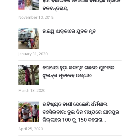
ହାତ ବଢାଇଲେ ଧର୍ମଶାଳା ବିଧାୟକ ପ୍ରଣବ
ବଳବନ୍ତରାୟ
November 10, 2018
ହାଇୱ।ଧକ୍କାରେ ଯୁବକ ମୃତ
January 31, 2020
ପୋଖରୀ ହୁଡ଼ା କଦମ୍ବ ଗଛରେ ଯୁବତୀର
ଝୁଲନ୍ତା ମୃତଦେହ ଉଦ୍ଧାର
March 13, 2020
ଭବିଷ୍ୟତ ବାଣୀ ଦେଲେଣି ର୍ଧର୍ମଶାଳା
ତହସିଲଦାର: ଦୁଇ ଦିନ ମଧ୍ୟରେ ଯାଜପୁର
ଜିଲ୍ଲାରେ 100 ରୁ 150 କରୋନା...
April 25, 2020