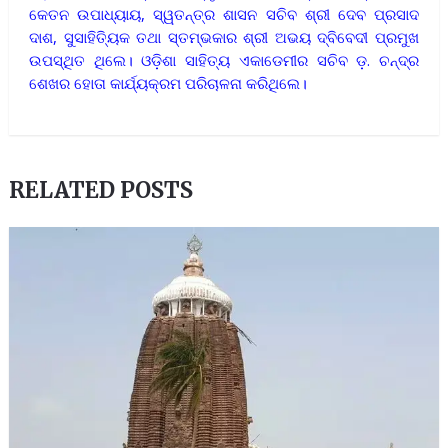
କେତନ ଉପାଧ୍ୟାୟ, ସ୍ୱତନ୍ତ୍ର ଶାସନ ସଚିବ ଶ୍ରୀ ଦେବ ପ୍ରସାଦ
ଦାଶ, ସୁସାହିତ୍ୟିକ ତଥା ସ୍ତମ୍ଭକାର ଶ୍ରୀ ଅଭୟ ଦ୍ବିବେଦୀ ପ୍ରମୁଖ
ଉପସ୍ଥିତ ଥିଲେ। ଓଡ଼ିଶା ସାହିତ୍ୟ ଏକାଡେମୀର ସଚିବ ଡ଼. ଚନ୍ଦ୍ର
ଶେଖର ହୋତା କାର୍ଯ୍ୟକ୍ରମ ପରିଚାଳନା କରିଥିଲେ।
RELATED POSTS