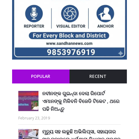
POPULAR
RECENT
ନବୀନଙ୍କ ଗୁଇନ୍ଦା ଦେଲା ରିପୋର୍ଟ
ଏମାନଙ୍କୁ ମିଳିବନି ବିଜେଡି ଟିକେଟ , ଥରେ
ପଢି ନିଅନ୍ତୁ
February 23, 2019
ମୃତ୍ୟୁ ସହ ଲଢୁଛି ଅଭିଲିପ୍ସା, ସହାୟତାର