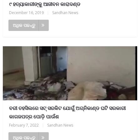
୯ ହତ୍ୟାକାରୀଙ୍କୁ ଆଜୀବନ କାରାଦଣ୍ଡ
December 16, 2019
|
Sandhan News
ଅଧିକ ପଢନ୍ତୁ
ବରୀ ତହସିଲରେ ସଟ୍ ସରକିଟ ଯୋଗୁଁ ଅଗ୍ନିକାଣ୍ଡ ଘଟି ସରକାରୀ
କାଗଜପତ୍ର ପୋଡ଼ି ପାଉଁଶ
February 7, 2022
|
Sandhan News
ଅଧିକ ପଢନ୍ତୁ