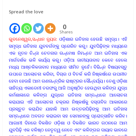
Spread the love
0
Shares
ଭୁବନେଶ୍ୱର,ସନ୍ଧାନ ନ୍ୟୁଜ:
ଓଡ଼ିଶାର ଇତିହାସ ହେଉଛି ସମୃଦ୍ଧ। ଏହି
ସମୃଦ୍ଧ ଇତିହାସ ଯୁବବର୍ଗଙ୍କୁ ପ୍ରେରିତ କରୁ। ଯୁବପିଢ଼ିଙ୍କ ମଧ୍ୟରେ
ଏକ ନୂତନ ଚିନ୍ତା ଚେତନାର ଉନ୍ମେଷ ନିମନ୍ତେ ଆମ ଇତିହାସ ଏକ
ମାର୍ଗଦର୍ଶକ ଭଳି କାର୍ଯ୍ୟ କରୁ। ଓଡ଼ିଆ ଜାତୀୟତାବାଦ କେବେ ହେଲେ
ମଧ୍ୟ ଆଞ୍ଚଳିକତାବାଦ ମଧ୍ୟରେ ସୀମିତ ନୁହେଁ। ବିଭିନ୍ନ ବିଷୟବସ୍ତୁ
ଉପରେ ଆଲୋଚନା କରିବା, ବିଚାର ଓ ବିତର୍କ କରି ନିଷ୍କର୍ଷରେ ଉପନୀତ
ହେବା ହେଉଛି ଆମ ଗଣତାନ୍ତ୍ରିକ ରାଷ୍ଟ୍ରର ସୌନ୍ଦର୍ଯ୍ୟ। ତେଣୁ ଓଡ଼ିଶା
ସାହିତ୍ୟ ଏକାଡେମୀ ତରଫରୁ ଆଜି ଅନୁଷ୍ଠିତ ହେଉଥିବା କଳିଙ୍ଗ ଯୁଦ୍ଧ
କର୍ମଶାଳାରେ କଳିଙ୍ଗ ଯୁଦ୍ଧର ଇତିହାସ ସମ୍ବନ୍ଧରେ ଆଲୋଚନା
କରାଯାଇ ଏହି ଆଲୋଚନା ଚକ୍ରର ନିଷ୍କର୍ଷକୁ ଦସ୍ତାବିଜ ଆକାରରେ
ପ୍ରସ୍ତୁତ କରାଯିବ ଯାହାକି ଆମ ଉତ୍ତରପିଢ଼ିଙ୍କୁ ଆମ ଇତିହାସ
ସମ୍ବନ୍ଧରେ ଅବଗତ କରାଇବା ସହ ସେମାନଙ୍କୁ ପ୍ରୋତ୍ସାହିତ କରିବ।
ଆଗାମୀ ଦିନରେ ବିକଶିତ ଓଡ଼ିଶା ଓ ବିକଶିତ ଭାରତ ଗଠନରେ ଆମ
ଯୁବପିଢ଼ି ଏକ ବଳିଷ୍ଠ ନେତୃତ୍ୱ ନେବେ ଏବଂ କଳିଙ୍ଗର ଦାୟାଦ ଭାବରେ