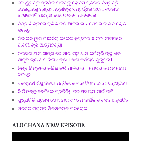
କେନ୍ଦୁପତ୍ର ଶ୍ରମିକ ମାନଙ୍କୁ ବୋନସ ପ୍ରଦାନ ନିଷ୍ପତ୍ତି
ଦେଇଥିବାରୁ ମୁଖ୍ୟମନ୍ତ୍ରୀଙ୍କୁ ସମ୍ବର୍ଦ୍ଧନା କଲେ ବରଗଡ
ସାଂସଦ:୩ଟି ପ୍ରମୁଖ ଦାବୀ ଉପରେ ଆଲୋଚନା
ନିମ୍ନ ଲିଙ୍କରେ କ୍ଲିକ କରି ଆଜିର ଇ – ପେପର ଡାଉନ ଲୋଡ
କରନ୍ତୁ
ଡିଭାଇନ ୱାଡ ଗାଇବିରା କଲେଜ ହଷ୍ଟେଲ ଛାତ୍ରୀ ନୀବାସରେ
ଛାତ୍ରୀ ଙ୍କ ଆତ୍ମହତ୍ୟା
ତଲସରା ଥାନା ସାମ୍ନା ରେ ଆଗ ପଟୁ ଥାନା କର୍ମଚାରି ଙ୍କୁ ଏକ
ମାରୁତି ଭ୍ୟାନ ମାରିଲା ଧକ୍କା l ଥାନା କର୍ମଚାରି ଗୁରୁତର l
ନିମ୍ନ ଲିଙ୍କରେ କ୍ଲିକ କରି ଆଜିର ଇ – ପେପର ଡାଉନ ଲୋଡ
କରନ୍ତୁ
ସରସ୍ଵତୀ ଶିଶୁ ବିଦ୍ୟା ମନ୍ଦିରରେ ଜ୍ଞାନ ବିଜ୍ଞାନ ମେଳା ଅନୁଷ୍ଠିତ !
ବି.ଡି.ଓଙ୍କୁ ଭେଟିଲେ ପ୍ରତିନିଧି ଦଳ ସହାୟତା ପାଇଁ ଦାବି
ପୁଷ୍ପଗିରି ପ୍ରେସ୍ ଫୋରମର ୧୧ ତମ ବାର୍ଷିକ ଉତ୍ସବ ଅନୁଷ୍ଠିତ
ଅବସର ପ୍ରାପ୍ତ ଶିକ୍ଷକଙ୍କ ପରଲୋକ
ALOCHANA NEW EPISODE
Video