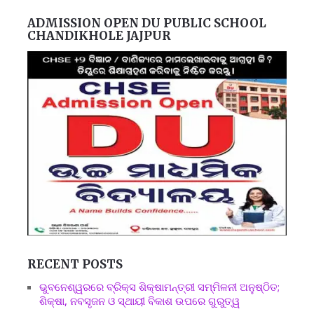
ADMISSION OPEN DU PUBLIC SCHOOL
CHANDIKHOLE JAJPUR
RECENT POSTS
ଭୁବନେଶ୍ୱରରେ ବ୍ରିକ୍ସ ଶିକ୍ଷାମନ୍ତ୍ରୀ ସମ୍ମିଳନୀ ଅନୁଷ୍ଠିତ;
ଶିକ୍ଷା, ନବସୃଜନ ଓ ସ୍ଥାୟୀ ବିକାଶ ଉପରେ ଗୁରୁତ୍ୱ