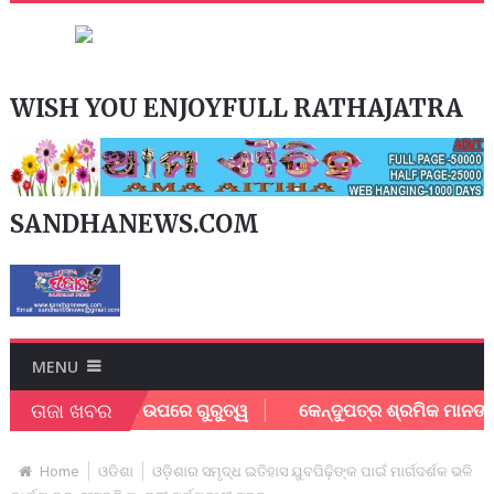
WISH YOU ENJOYFULL RATHAJATRA
SANDHANEWS.COM
MENU
ତାଜା ଖବର
୍ଥାୟୀ ବିକାଶ ଉପରେ ଗୁରୁତ୍ୱ
କେନ୍ଦୁପତ୍ର ଶ୍ରମିକ ମାନଙ୍କୁ ବୋନସ 
Home
ଓଡିଶା
ଓଡ଼ିଶାର ସମୃଦ୍ଧ ଇତିହାସ ଯୁବପିଢ଼ିଙ୍କ ପାଇଁ ମାର୍ଗଦର୍ଶକ ଭଳି