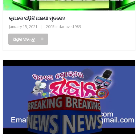
କୂଅରେ ପଡ଼ିଛି ଅଜଣା ମୃତଦେହ
January 15, 2021
|
2005lindadavis1989
ଅଧିକ ପଢନ୍ତୁ