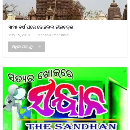
୩୨୫ ବର୍ଷ ପରେ ଦୋହଲିଲା ନୀଳଚକ୍ର
May 19, 2019
|
Manas Kumar Rout
ଅଧିକ ପଢନ୍ତୁ