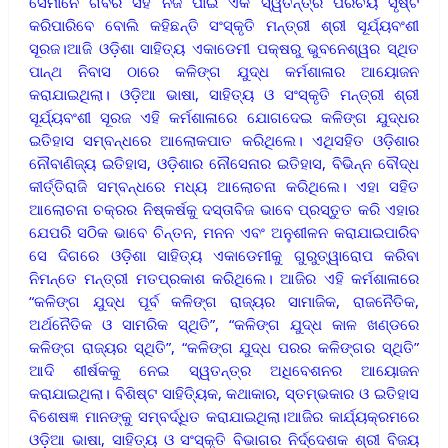
ସେମାନେ ଗର୍ବର ସହ ନିଜ ପାଇଁ ଏକ ସ୍ୱତନ୍ତ୍ର ପରିଚୟ ସୃଷ୍ଟି
କରିପାରିବେ ବୋଲି କହିଛନ୍ତି ସଂସ୍କୃତି ମନ୍ତ୍ରୀ ଶ୍ରୀ ସୂର୍ଯ୍ୟବଂଶୀ
ସୂରଜ।ଆଜି ଓଡ଼ିଶା ସାହିତ୍ୟ ଏକାଡେମୀ ପକ୍ଷରୁ ଭୁବନେଶ୍ୱର ସ୍ଥିତ
ପାନ୍ଥ ନିବାସ ଠାରେ କଳିଙ୍ଗ ଯୁଦ୍ଧ କର୍ମଶାଳାର ଆୟୋଜନ
କରାଯାଇଥିଲା। ଓଡ଼ିଆ ଭାଷା, ସାହିତ୍ୟ ଓ ସଂସ୍କୃତି ମନ୍ତ୍ରୀ ଶ୍ରୀ
ସୂର୍ଯ୍ୟବଂଶୀ ସୂରଜ ଏହି କର୍ମଶାଳାରେ ଯୋଗଦେଇ କଳିଙ୍ଗ ଯୁଦ୍ଧର
ଇତିହାସ ସମ୍ବନ୍ଧରେ ଆଲୋକପାତ କରିଥିଲେ। ଏଥିସହିତ ଓଡ଼ିଶାର
ନୌବାଣିଜ୍ୟ ଇତିହାସ, ଓଡ଼ିଶାର ନୌସେନାର ଇତିହାସ, ବିଭିନ୍ନ ବୌଦ୍ଧ
କୀର୍ତ୍ତିରାଜି ସମ୍ବନ୍ଧରେ ମଧ୍ୟ ଆଲୋଚନା କରିଥିଲେ। ଏହା ସହିତ
ଆଲୋଚନା ଚକ୍ରର ନିଷ୍କର୍ଷକୁ ଦସ୍ତାବିଜ ଭାବେ ପ୍ରସ୍ତୁତ କରି ଏହାର
ଯେପରି ସଠିକ ଭାବେ ଚିନ୍ତନ, ମନନ ଏବଂ ଅନୁଶୀଳନ କରାଯାଇପାରିବ
ସେ ଦିଗରେ ଓଡ଼ିଶା ସାହିତ୍ୟ ଏକାଡେମୀକୁ ଗୁରୁତ୍ୱାରୋପ କରିବା
ନିମନ୍ତେ ମନ୍ତ୍ରୀ ମତପ୍ରକାଶ କରିଥିଲେ। ଆଜିର ଏହି କର୍ମଶାଳାରେ
“କଳିଙ୍ଗ ଯୁଦ୍ଧ ପୂର୍ବ କଳିଙ୍ଗ ରାଜ୍ୟର ସାମାଜିକ, ରାଜନୈତିକ,
ଅର୍ଥନୈତିକ ଓ ସାମରିକ ସ୍ଥିତି”, “କଳିଙ୍ଗ ଯୁଦ୍ଧ କାଳ ଖଣ୍ଡରେ
କଳିଙ୍ଗ ରାଜ୍ୟର ସ୍ଥିତି”, “କଳିଙ୍ଗ ଯୁଦ୍ଧ ପରର କଳିଙ୍ଗର ସ୍ଥିତି”
ଆଦି ଶୀର୍ଷକକୁ ନେଇ ସ୍ୱତନ୍ତ୍ର ଅଧିବେଶନର ଆୟୋଜନ
କରାଯାଇଥିଲା। ବିଶିଷ୍ଟ ସାହିତ୍ୟିକ, କଥାକାର, ସ୍ତମ୍ଭକାର ଓ ଇତିହାସ
ବିଶେଷଜ୍ଞ ମାନଙ୍କୁ ସମ୍ବର୍ଦ୍ଧିତ କରାଯାଇଥିଲା।ଆଜିର କାର୍ଯ୍ୟକ୍ରମରେ
ଓଡ଼ିଆ ଭାଷା, ସାହିତ୍ୟ ଓ ସଂସ୍କୃତି ବିଭାଗର ନିର୍ଦ୍ଦେଶକ ଶ୍ରୀ ବିଜୟ