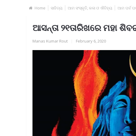
Home
ସାହିତ୍ୟ
ଆମ ସଂସ୍କୃତି, କଳା ଓ ଐତିହ୍ୟ
ଆମ ପର୍ବ ପର୍
ଆସନ୍ତା ୨୧ତାରିଖରେ ମହା ଶିବର
Manas Kumar Rout
|
February 6, 2020