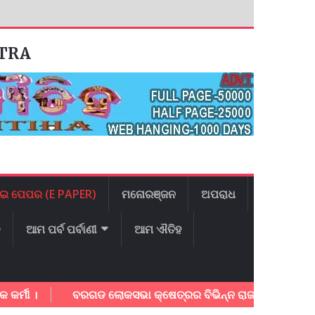
ATRA
ଇ ପେପର (E PAPER)
ମନୋରଞ୍ଜନ
ଅପରାଧ
ଳ
ଆମ ପର୍ବ ପର୍ବାଣୀ
ଆମ ଐତିହ
।
ବରଗଡ ଲୋକସଭା କ୍ଷେତ୍ରର ବିଭିନ୍ନ ରାଜମାର୍ଗ ର ତ୍ବରାନ୍ବିତ କା