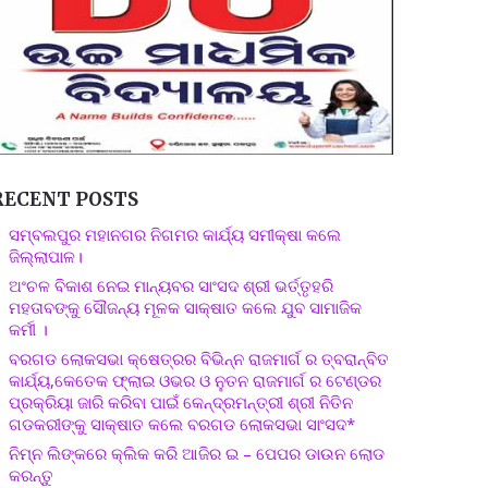
RECENT POSTS
ସମ୍ବଲପୁର ମହାନଗର ନିଗମର କାର୍ଯ୍ୟ ସମୀକ୍ଷା କଲେ
ଜିଲ୍ଲାପାଳ।
ଅଂଚଳ ବିକାଶ ନେଇ ମାନ୍ୟବର ସାଂସଦ ଶ୍ରୀ ଭର୍ତ୍ତୃହରି
ମହତାବଙ୍କୁ ସୌଜନ୍ୟ ମୂଳକ ସାକ୍ଷାତ କଲେ ଯୁବ ସାମାଜିକ
କର୍ମୀ ।
ବରଗଡ ଲୋକସଭା କ୍ଷେତ୍ରର ବିଭିନ୍ନ ରାଜମାର୍ଗ ର ତ୍ବରାନ୍ବିତ
କାର୍ଯ୍ୟ,କେତେକ ଫ୍ଲାଇ ଓଭର ଓ ନୁତନ ରାଜମାର୍ଗ ର ଟେଣ୍ଡର
ପ୍ରକ୍ରିୟା ଜାରି କରିବା ପାଇଁ କେନ୍ଦ୍ରମନ୍ତ୍ରୀ ଶ୍ରୀ ନିତିନ
ଗଡକରୀଙ୍କୁ ସାକ୍ଷାତ କଲେ ବରଗଡ ଲୋକସଭା ସାଂସଦ*
ନିମ୍ନ ଲିଙ୍କରେ କ୍ଲିକ କରି ଆଜିର ଇ – ପେପର ଡାଉନ ଲୋଡ
କରନ୍ତୁ