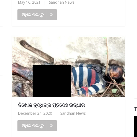
May 16, 2021
|
Sandhan News
ଅଧିକ ପଢନ୍ତୁ
ନିଖୋଜ ବୃଦ୍ଧଙ୍କ ମୃତଦେହ ଉଦ୍ଧାର
December 24, 2020
|
Sandhan News
V
P
ଅଧିକ ପଢନ୍ତୁ