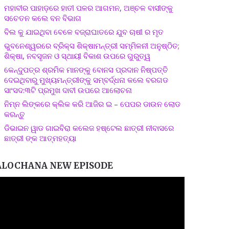
ମହାବୀର ପାହାଡ଼ରେ ହାତୀ ପଳର ଆଗମନ, ଅଞ୍ଚଳ ବାସୀଙ୍କୁ
ସଚେତନ କଲେ ବନ ବିଭାଗ
ବିଲ କୁ ଯାଇଥିବା ବେଳେ ବଜ୍ରାଘାତରେ ଯୁବ ଚାଷୀ ର ମୃତ
ଭୁବନେଶ୍ୱରରେ ବ୍ରିକ୍ସ ଶିକ୍ଷାମନ୍ତ୍ରୀ ସମ୍ମିଳନୀ ଅନୁଷ୍ଠିତ;
ଶିକ୍ଷା, ନବସୃଜନ ଓ ସ୍ଥାୟୀ ବିକାଶ ଉପରେ ଗୁରୁତ୍ୱ
କେନ୍ଦୁପତ୍ର ଶ୍ରମିକ ମାନଙ୍କୁ ବୋନସ ପ୍ରଦାନ ନିଷ୍ପତ୍ତି
ଦେଇଥିବାରୁ ମୁଖ୍ୟମନ୍ତ୍ରୀଙ୍କୁ ସମ୍ବର୍ଦ୍ଧନା କଲେ ବରଗଡ
ସାଂସଦ:୩ଟି ପ୍ରମୁଖ ଦାବୀ ଉପରେ ଆଲୋଚନା
ନିମ୍ନ ଲିଙ୍କରେ କ୍ଲିକ କରି ଆଜିର ଇ – ପେପର ଡାଉନ ଲୋଡ
କରନ୍ତୁ
ଡିଭାଇନ ୱାଡ ଗାଇବିରା କଲେଜ ହଷ୍ଟେଲ ଛାତ୍ରୀ ନୀବାସରେ
ଛାତ୍ରୀ ଙ୍କ ଆତ୍ମହତ୍ୟା
ALOCHANA NEW EPISODE
ideo
layer