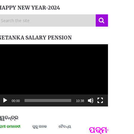
HAPPY NEW YEAR-2024
NETANKA SALARY PENSION
ideo
layer
00:00
10:38
୍ୱତନ୍ତ୍ର
ରମାଦେବୀ
ଗୁରୁ ନାନକ
ଚୈତନ୍ୟ
ପଦ୍ମଶ୍ରୀ ଜୟନ୍
ପ୍ରତ୍
Budd
ପରାଧୀ