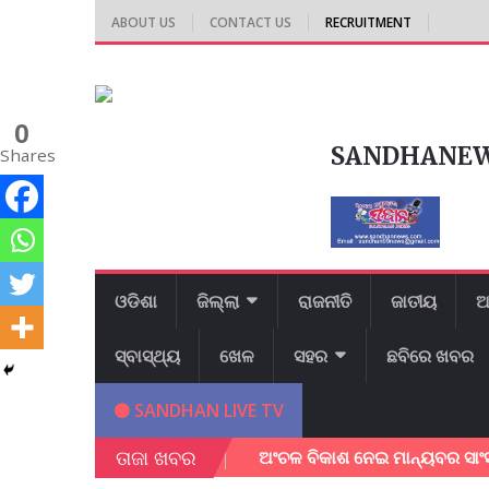
ABOUT US
CONTACT US
RECRUITMENT
0
SANDHANE
Shares
ଓଡିଶା
ଜିଲ୍ଲା
ରାଜନୀତି
ଜାତୀୟ
ଆ
ସ୍ବାସ୍ଥ୍ୟ
ଖେଳ
ସହର
ଛବିରେ ଖବର
SANDHAN LIVE TV
ତାଜା ଖବର
୍ଷା କଲେ ଜିଲ୍ଲାପାଳ।
ଅଂଚଳ ବିକାଶ ନେଇ ମାନ୍ୟବର ସାଂସଦ ଶ୍ରୀ ଭର