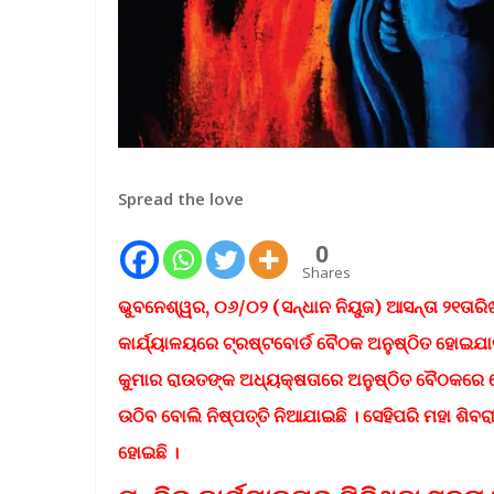
Spread the love
0
Shares
ଭୁବନେଶ୍ୱର,
୦୬/୦୨ (ସନ୍ଧାନ ନିୟୁଜ) ଆସନ୍ତା ୨୧ତାରି
କାର୍ଯ୍ୟାଳୟରେ ଟ୍ରଷ୍ଟବୋର୍ଡ ବୈଠକ ଅନୁଷ୍ଠିତ ହୋଇଯାଇ
କୁମାର ରାଉତଙ୍କ ଅଧ୍ୟକ୍ଷତାରେ ଅନୁଷ୍ଠିତ ବୈଠକରେ
ଉଠିବ ବୋଲି ନିଷ୍ପତ୍ତି ନିଆଯାଇଛି । ସେହିପରି ମହା ଶିବ
ହୋଇଛି ।