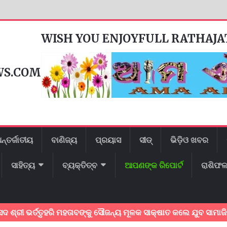
WISH YOU ENJOYFULL RATHAJ
WS.COM
ନ୍ତର୍ଜାତୀୟ
ବାଣିଜ୍ୟ
ପ୍ରୟାସ
ସୀଡ୍
ଭିଡ଼ିଓ ଖବର
ସାହିତ୍ୟ
ବ୍ୟକ୍ତିତ୍ବ
ଆପଣଙ୍କ ରିପୋର୍ଟ
ରାଶିଫ
୍ତ୍ତୃହରି ମହତାବଙ୍କୁ ସୌଜନ୍ୟ ମୂଳକ ସାକ୍ଷାତ କଲେ ଯୁବ ସାମାଜିକ କର୍ମୀ 