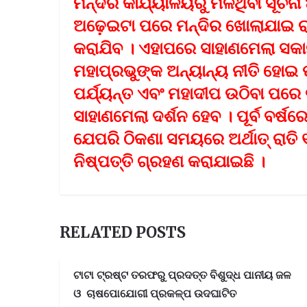
ମନ୍ଦିର କାର୍ଯ୍ୟାଳୟରୁ ମିଳିଥିବା ସୂଚନା 
ଅଢ଼େଇଟା ପରେ ମନ୍ଦିର ଖୋଲାଯାଇ ର
କରାଯିବ । ଏହାପରେ ସାହାଣମେଲା ସକାଳ
ମହାପ୍ରଭୁଙ୍କ ଅନ୍ୟାନ୍ୟ ନୀତି ହୋଇ ପୁ
ପର୍ଯ୍ୟନ୍ତ ଏବଂ ମହାଦୀପ ଉଠିବା ପରେ ରା
ସାହାଣମେଲା ଦର୍ଶନ ହେବ । ପୂର୍ବ ବର୍ଷର
ଯେପରି ଠିକଣା ସମୟରେ ଅର୍ଥାତ୍ ରାତ
ନିଷ୍ପତ୍ତି ଗ୍ରହଣ କରାଯାଇଛି ।
RELATED POSTS
ଟାଟା ଟ୍ରଷ୍ଟ ତରଫରୁ ପ୍ରଦତ୍ତ ବିଶୁଦ୍ଧ ପାନୀୟ ଜଳ
ଓ ଚାଷପୋଯୋଗୀ ପ୍ରକଳ୍ପ ଉଦଘାଟିତ