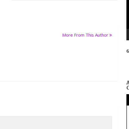
More From This Author
ନ
ପ୍