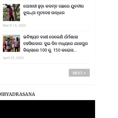
ପୋଖରୀ ହୁଡ଼ା କଦମ୍ବ ଗଛରେ ଯୁବତୀର
ଝୁଲନ୍ତା ମୃତଦେହ ଉଦ୍ଧାର
March 13, 2020
ଭବିଷ୍ୟତ ବାଣୀ ଦେଲେଣି ର୍ଧର୍ମଶାଳା
ତହସିଲଦାର: ଦୁଇ ଦିନ ମଧ୍ୟରେ ଯାଜପୁର
ଜିଲ୍ଲାରେ 100 ରୁ 150 କରୋନା...
April 25, 2020
NEXT »
DIBYADRASANA
ideo
layer