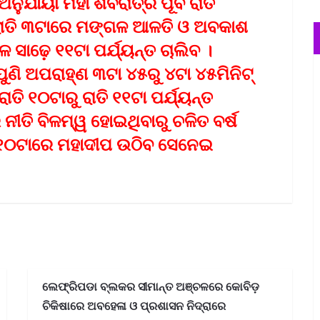
ଅନୁଯାୟୀ ମହା ଶିବରାତ୍ରି ପୂର୍ବ ରାତି
ାତି ୩ଟାରେ ମଙ୍ଗଳ ଆଳତି ଓ ଅବକାଶ
 ସାଢ଼େ ୧୧ଟା ପର୍ଯ୍ୟନ୍ତ ଚାଲିବ ।
ଣି ଅପରାହ୍‌ଣ ୩ଟା ୪୫ରୁ ୪ଟା ୪୫ମିନିଟ୍‌
ତି ୧୦ଟାରୁ ରାତି ୧୧ଟା ପର୍ଯ୍ୟନ୍ତ
େ ନୀତି ବିଳମ୍ୱ ହୋଇଥିବାରୁ ଚଳିତ ବର୍ଷ
ି ୧୦ଟାରେ ମହାଦୀପ ଉଠିବ ସେନେଇ
ଲେଫ୍ରିପଡା ବ୍ଲକର ସୀମାନ୍ତ ଅଞ୍ଚଳରେ କୋବିଡ଼
ଚିକିଷାରେ ଅବହେଳା ଓ ପ୍ରଶାସନ ନିଦ୍ରାରେ