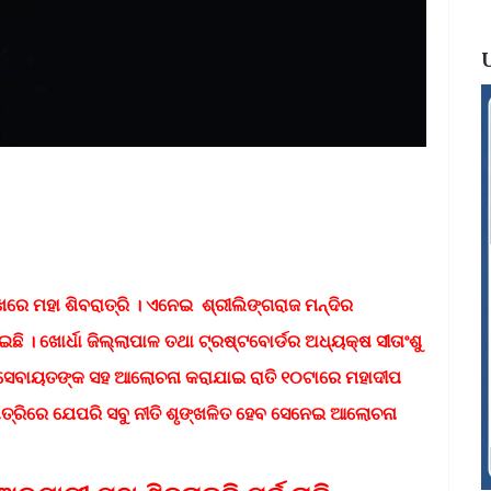
ଖରେ ମହା ଶିବରାତ୍ରି । ଏନେଇ ଶ୍ରୀଲିଙ୍ଗରାଜ ମନ୍ଦିର
ଛି । ଖୋର୍ଧା ଜିଲ୍ଲାପାଳ ତଥା ଟ୍ରଷ୍ଟବୋର୍ଡର ଅଧ୍ୟକ୍ଷ ସୀତାଂଶୁ
 ସେବାୟତଙ୍କ ସହ ଆଲୋଚନା କରାଯାଇ ରାତି ୧୦ଟାରେ ମହାଦୀପ
ରାତ୍ରିରେ ଯେପରି ସବୁ ନୀତି ଶୃଙ୍ଖଳିତ ହେବ ସେନେଇ ଆଲୋଚନା