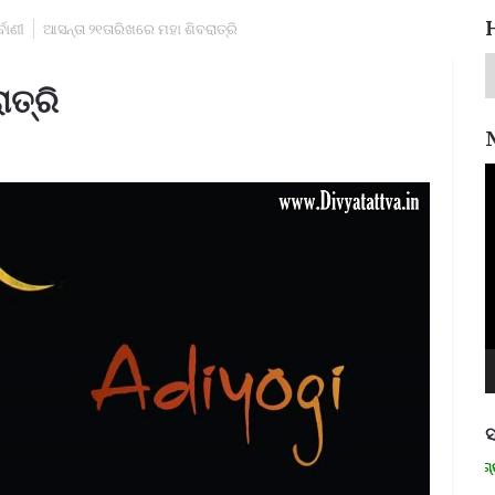
ବାଣୀ
ଆସନ୍ତା ୨୧ତାରିଖରେ ମହା ଶିବରାତ୍ରି
ାତ୍ରି
V
P
ସ
ମନେ ପଡନ୍ତି: ସ୍ୱାଧୀନତା ସଂଗ୍ରାମୀ 