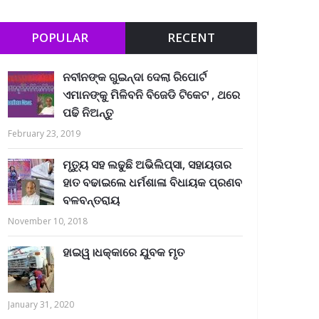
POPULAR
RECENT
ନବୀନଙ୍କ ଗୁଇନ୍ଦା ଦେଲା ରିପୋର୍ଟ
ଏମାନଙ୍କୁ ମିଳିବନି ବିଜେଡି ଟିକେଟ , ଥରେ
ପଢି ନିଅନ୍ତୁ
February 23, 2019
ମୃତ୍ୟୁ ସହ ଲଢୁଛି ଅଭିଲିପ୍ସା, ସହାୟତାର
ହାତ ବଢାଇଲେ ଧର୍ମଶାଳା ବିଧାୟକ ପ୍ରଣବ
ବଳବନ୍ତରାୟ
November 10, 2018
ହାଇୱ।ଧକ୍କାରେ ଯୁବକ ମୃତ
January 31, 2020