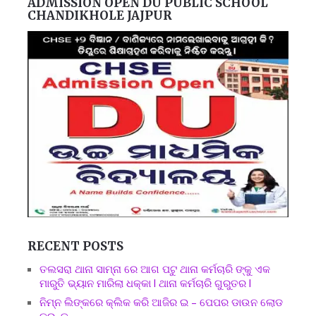
ADMISSION OPEN DU PUBLIC SCHOOL
CHANDIKHOLE JAJPUR
RECENT POSTS
ତଲସରା ଥାନା ସାମ୍ନା ରେ ଆଗ ପଟୁ ଥାନା କର୍ମଚାରି ଙ୍କୁ ଏକ
ମାରୁତି ଭ୍ୟାନ ମାରିଲା ଧକ୍କା l ଥାନା କର୍ମଚାରି ଗୁରୁତର l
ନିମ୍ନ ଲିଙ୍କରେ କ୍ଲିକ କରି ଆଜିର ଇ – ପେପର ଡାଉନ ଲୋଡ
କରନ୍ତୁ