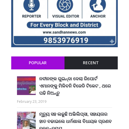
POPULAR
RECENT
ନବୀନଙ୍କ ଗୁଇନ୍ଦା ଦେଲା ରିପୋର୍ଟ
ଏମାନଙ୍କୁ ମିଳିବନି ବିଜେଡି ଟିକେଟ , ଥରେ
ପଢି ନିଅନ୍ତୁ
February 23, 2019
ମୃତ୍ୟୁ ସହ ଲଢୁଛି ଅଭିଲିପ୍ସା, ସହାୟତାର
ହାତ ବଢାଇଲେ ଧର୍ମଶାଳା ବିଧାୟକ ପ୍ରଣବ
ବଳବନ୍ତରାୟ