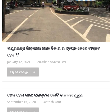
ମୟୂରଭଞ୍ଜ ଜିଲ୍ଲାରେ ରେଳ ବିକାଶ ର ସ୍ବପ୍ନ କେବେ ବାସ୍ତବ
ହେବ ??
January 12, 2021
|
2005lindadavis1989
ଅଧିକ ପଢନ୍ତୁ
ଖେଳ ହେଲା କାଳ: ଟ୍ରାକ୍ଟର ଓଲଟି ବାଳକର ମୃତ୍ୟୁ
September 15, 2020
|
Santosh Rout
ଅଧିକ ପଢନ୍ତୁ