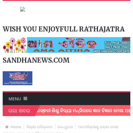
WISH YOU ENJOYFULL RATHAJATRA
SANDHANEWS.COM
MENU
ତାଜା ଖବର
ନ୍ତୁ
ସରସ୍ଵତୀ ଶିଶୁ ବିଦ୍ୟା ମନ୍ଦିରରେ ଜ୍ଞାନ ବିଜ୍ଞାନ ମେଳା ଅନୁଷ୍ଠିତ !
Home
ଜିଲ୍ଲା ପରିକ୍ରମା
କେନ୍ଦୁଝର
ଅଟୋରିକ୍ସାକୁ ଧକ୍କା ଦେଲା