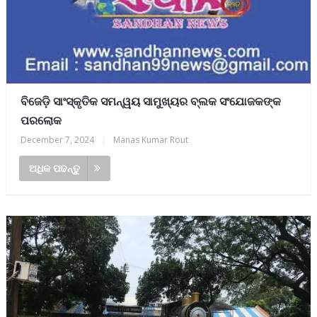
ବିଜେଡ଼ି ସାଂସ୍କୃତିକ ସମନ୍ୱୟ ସାମୁଖ୍ୟର ବ୍ଲକ ସଂଯୋଜକଙ୍କ
ପରଲୋକ
December 7, 2024
|
Manas Kumar Rout
ଅଧିକ ପଢନ୍ତୁ