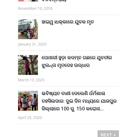
November 10, 2018
ହାଇୱ।ଧକ୍କାରେ ଯୁବକ ମୃତ
January 31, 2020
ପୋଖରୀ ହୁଡ଼ା କଦମ୍ବ ଗଛରେ ଯୁବତୀର
ଝୁଲନ୍ତା ମୃତଦେହ ଉଦ୍ଧାର
March 13, 2020
ଭବିଷ୍ୟତ ବାଣୀ ଦେଲେଣି ର୍ଧର୍ମଶାଳା
ତହସିଲଦାର: ଦୁଇ ଦିନ ମଧ୍ୟରେ ଯାଜପୁର
ଜିଲ୍ଲାରେ 100 ରୁ 150 କରୋନା...
April 25, 2020
NEXT »