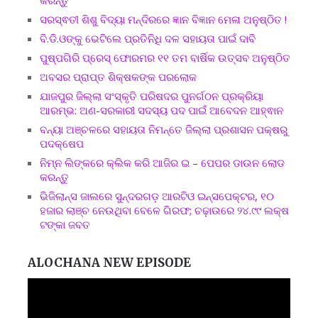
ସରସ୍ଵତୀ ଶିଶୁ ବିଦ୍ୟା ମନ୍ଦିରରେ ଜ୍ଞାନ ବିଜ୍ଞାନ ମେଳା ଅନୁଷ୍ଠିତ !
ବି.ଡି.ଓଙ୍କୁ ଭେଟିଲେ ପ୍ରତିନିଧି ଦଳ ସହାୟତା ପାଇଁ ଦାବି
ପୁଷ୍ପଗିରି ପ୍ରେସ୍ ଫୋରମର ୧୧ ତମ ବାର୍ଷିକ ଉତ୍ସବ ଅନୁଷ୍ଠିତ
ଅବସର ପ୍ରାପ୍ତ ଶିକ୍ଷକଙ୍କ ପରଲୋକ
ଯାଜପୁର ଜିଲ୍ଲା ସଂସ୍କୃତି ପରିଷଦର ପୁନର୍ଗଠନ ପ୍ରକ୍ରିୟା
ଆରମ୍ଭ: ଅଣ-ସରକାରୀ ସଦସ୍ୟ ପଦ ପାଇଁ ଆବେଦନ ଆହ୍ଵାନ
ବନ୍ୟା ଅଞ୍ଚଳରେ ସହାୟତା ନିମନ୍ତେ ଜିଲ୍ଲା ପ୍ରଶାସନ ପକ୍ଷରୁ
ପଦକ୍ଷେପ
ନିମ୍ନ ଲିଙ୍କରେ କ୍ଲିକ କରି ଆଜିର ଇ – ପେପର ଡାଉନ ଲୋଡ
କରନ୍ତୁ
ଭିଜିଲାନ୍ସ ଜାଲରେ ସୁନ୍ଦରଗଡ଼ ଆରଟିଓ ଇନ୍ସପେକ୍ଟର, ୧୦
ହଜାର ଲାଞ୍ଚ ନେଉଥିବା ବେଳେ ଗିରଫ; ଚଢ଼ାଉରେ ୨୪.୯୯ ଲକ୍ଷ
ଟଙ୍କା ଜବତ
ALOCHANA NEW EPISODE
Video
Player