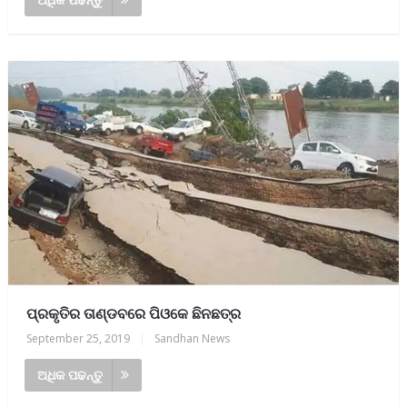
ପ୍ରକୃତିର ତାଣ୍ଡବରେ ପିଓକେ ଛିନଛତ୍ର
September 25, 2019
|
Sandhan News
ଅଧିକ ପଢନ୍ତୁ