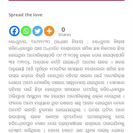
Spread the love
0
Shares
କେନ୍ଦୁଝର, ୧୪/୧୧/୨୦ (ସନ୍ଧାନ ନିଉଜ) : କେନ୍ଦୁଝର ଜିଲ୍ଲା
ହରିଚନ୍ଦନପୁର ଥାନା ଅନ୍ତର୍ଗତ ବରୋଗୋଡା ସମିଲ ଛକ ନିକଟରେ ଛିଡା
ହୋଇଥିବା ଅଟୋରିକ୍ସା(ଓଡି ୦୯ ୯୮୭୦)କୁ ଧକ୍କା ଦେଲା ହାଇଓ୍ବା(ଓଡି
୩୫ ୯୬୧୦), ଅଳ୍ପକେ ବର୍ତ୍ତି ଯାଇଛନ୍ତି ଅଟୋର ଚାଳକ । ଖବର
ଅନୁଯାୟୀ ଆଜି ପୂର୍ବାହ୍ନ ୧୦ଘଟିକା ସମୟରେ ବରୋଗୋଡା ସମିଲ ଛକ
ରାସ୍ତା କଡ଼ରେ ବିକ୍ରି ହେଉଥିବା ଦହିବରା ଖାଇବା ପାଇଁ ଅଟୋରିକ୍ସା
ଯୋଗେ ଅଟୋ ମେକାନିକ୍ ଦଶରଥ ସାହୁ(ମେଣା) ଯାଇଥିଲେ । ସେଠାରେ
ଦହିବରା ପାଇଁ ଛିଡ଼ା ହୋଇଥିବା ସମୟରେ ଘଟଗାଁରୁ ହରିଚନ୍ଦନପୁର
ଅଭିମୁଖେ ଆସୁଥିବା ଏକ ହାଇଓ୍ବା ଅଟୋରିକ୍ସାକୁ ଧକ୍କା ଦେଇଥିଲା ।
ଫଳରେ ଅଟୋ ମଧ୍ୟରେ ଥିବା ଦଶରଥ ସାହୁ ଆହାତ ହୋଇଥିବା ବେଳେ
ଅଟୋଟି ଭାଙ୍ଗି ଚୁରମାର ହୋଇଯାଇଥିଲା । ଘଟଣା ଘଟିବା ପରେ
ହାଇଓ୍ବାକୁ ଚାଳକ ଜଣଙ୍କ ଦୃତଗତିରେ ଘଟଣାସ୍ଥଳରୁ ନେଇ
ହରିଚନ୍ଦନପୁର ବଜାର ଦେଇ ବ୍ରାହ୍ମଣୀପାଳ ରାସ୍ତାରେ ପଳାଇଯିବାକୁ
ଚେଷ୍ଟା କରିଥିଲେ । ହେଲେ କେତେ ଜଣ ଯୁବକ ବାଇକ୍ ଯୋଗେ