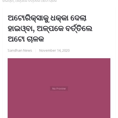
ହାଇଓ୍ବା, ଅଳ୍ପକେ ବର୍ତ୍ତିଲେ ଅଟୋ ଚାଳକ
ଅଟୋରିକ୍ସାକୁ ଧକ୍କା ଦେଲା
ହାଇଓ୍ବା, ଅଳ୍ପକେ ବର୍ତ୍ତିଲେ
ଅଟୋ ଚାଳକ
Sandhan News
|
November 14, 2020