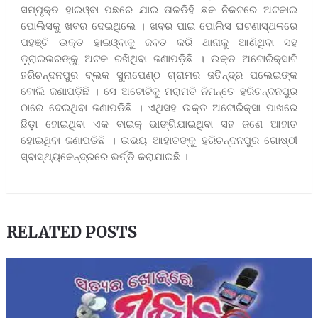
ସମ୍ପୃକ୍ତ ହାଇଓ୍ବା ପଛରେ ଯାଇ ତାଳଡିହି ଛକ ନିକଟରେ ଅଟକାଇ
ପୋଲିସକୁ ଖବର ଦେଇଥିଲେ । ଖବର ପାଇ ପୋଲିସ ଘଟଣାସ୍ଥଳରେ
ପହଞ୍ଚି ଉକ୍ତ ହାଇଓ୍ବାକୁ ଜବତ କରି ଥାନାକୁ ଆଣିଥିବା ସହ
ଡ଼୍ରାଇଭରଙ୍କୁ ଅଟକ ରଖିଥିବା ଜଣାପଡ଼ିଛି । ଉକ୍ତ ଅଟୋରିକ୍ସାଟି
ହରିଚନ୍ଦନପୁର ବ୍ଲକ ସୁନାପେଣ୍ଠ ଗ୍ରାମର ଜତିନ୍ଦ୍ର ପଲେଇଙ୍କ
ବୋଲି ଜଣାପଡ଼ିଛି । ସେ ଅଟୋଟିକୁ ମରାମତି ନିମନ୍ତେ ହରିଚନ୍ଦନପୁର
ଠାରେ ଦେଇଥିବା ଜଣାପଡିଛି । ଏଥିସହ ଉକ୍ତ ଅଟୋରିକ୍ସା ପାଖରେ
ଛିଡ଼ା ହୋଇଥିବା ଏକ ବାଇକ୍ ଭାଙ୍ଗିଯାଇଥିବା ସହ ଜଣେ ଆହାତ
ହୋଇଥିବା ଜଣାପଡିଛି । ଉଭୟ ଆହାତଙ୍କୁ ହରିଚନ୍ଦନପୁର ଗୋଷ୍ଠୀ
ସ୍ବାସ୍ଥ୍ୟକେନ୍ଦ୍ରରେ ଭର୍ତ୍ତି କରାଯାଇଛି ।
RELATED POSTS