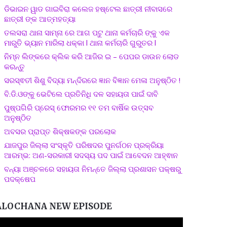
ଡିଭାଇନ ୱାଡ ଗାଇବିରା କଲେଜ ହଷ୍ଟେଲ ଛାତ୍ରୀ ନୀବାସରେ
ଛାତ୍ରୀ ଙ୍କ ଆତ୍ମହତ୍ୟା
ତଲସରା ଥାନା ସାମ୍ନା ରେ ଆଗ ପଟୁ ଥାନା କର୍ମଚାରି ଙ୍କୁ ଏକ
ମାରୁତି ଭ୍ୟାନ ମାରିଲା ଧକ୍କା l ଥାନା କର୍ମଚାରି ଗୁରୁତର l
ନିମ୍ନ ଲିଙ୍କରେ କ୍ଲିକ କରି ଆଜିର ଇ – ପେପର ଡାଉନ ଲୋଡ
କରନ୍ତୁ
ସରସ୍ଵତୀ ଶିଶୁ ବିଦ୍ୟା ମନ୍ଦିରରେ ଜ୍ଞାନ ବିଜ୍ଞାନ ମେଳା ଅନୁଷ୍ଠିତ !
ବି.ଡି.ଓଙ୍କୁ ଭେଟିଲେ ପ୍ରତିନିଧି ଦଳ ସହାୟତା ପାଇଁ ଦାବି
ପୁଷ୍ପଗିରି ପ୍ରେସ୍ ଫୋରମର ୧୧ ତମ ବାର୍ଷିକ ଉତ୍ସବ
ଅନୁଷ୍ଠିତ
ଅବସର ପ୍ରାପ୍ତ ଶିକ୍ଷକଙ୍କ ପରଲୋକ
ଯାଜପୁର ଜିଲ୍ଲା ସଂସ୍କୃତି ପରିଷଦର ପୁନର୍ଗଠନ ପ୍ରକ୍ରିୟା
ଆରମ୍ଭ: ଅଣ-ସରକାରୀ ସଦସ୍ୟ ପଦ ପାଇଁ ଆବେଦନ ଆହ୍ଵାନ
ବନ୍ୟା ଅଞ୍ଚଳରେ ସହାୟତା ନିମନ୍ତେ ଜିଲ୍ଲା ପ୍ରଶାସନ ପକ୍ଷରୁ
ପଦକ୍ଷେପ
ALOCHANA NEW EPISODE
ideo