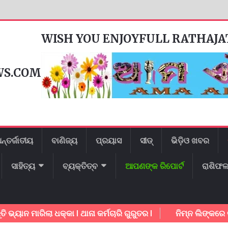
WISH YOU ENJOYFULL RATHAJ
WS.COM
ନ୍ତର୍ଜାତୀୟ
ବାଣିଜ୍ୟ
ପ୍ରୟାସ
ସୀଡ୍
ଭିଡ଼ିଓ ଖବର
ସାହିତ୍ୟ
ବ୍ୟକ୍ତିତ୍ବ
ଆପଣଙ୍କ ରିପୋର୍ଟ
ରାଶିଫ
ନ ମାରିଲା ଧକ୍କା l ଥାନା କର୍ମଚାରି ଗୁରୁତର l
ନିମ୍ନ ଲିଙ୍କରେ କ୍ଲି