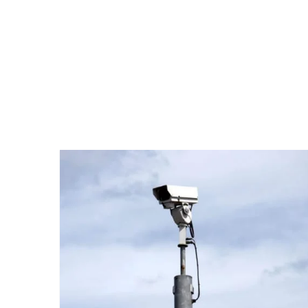
ତ୍ର ପ୍ରତିନିଧି ଆବଶ୍ୟକ, ଯୋଗାଯୋଗ-୯୪୩୭୮୧