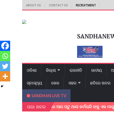
ABOUT US
CONTACT US
RECRUITMENT
SANDHANE
ଓଡିଶା
ଜିଲ୍ଲା
ରାଜନୀତି
ଜାତୀୟ
ଆ
ସ୍ବାସ୍ଥ୍ୟ
ଖେଳ
ସହର
ଛବିରେ ଖବର
SANDHAN LIVE TV
ତାଜା ଖବର
ତଲସରା ଥାନା ସାମ୍ନା ରେ ଆଗ ପଟୁ ଥାନା କର୍ମଚାରି ଙ୍କୁ ଏକ ମାରୁତି ଭ୍ୟା