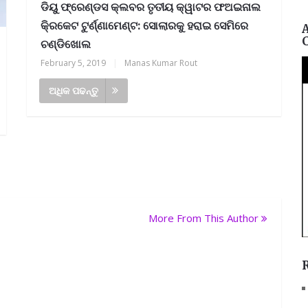
ଡିୟୁ ଫ୍ରେଣ୍ଡସ କ୍ଲବର ତୃତୀୟ କ୍ୱାଟର ଫଅଇନାଲ
କି୍ରକେଟ ଟୁର୍ଣ୍ଣାମେଣ୍ଟ: ସୋଲାରକୁ ହରାଇ ସେମିରେ
ଚଣ୍ଡିଖୋଲ
February 5, 2019
|
Manas Kumar Rout
ଅଧିକ ପଢନ୍ତୁ
More From This Author