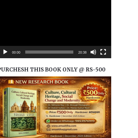
layer
00:00
20:38
PURCHESH THIS BOOK ONLY @ RS-500