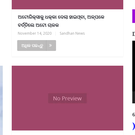
ଅଟୋରିକ୍ସାକୁ ଧକ୍କା ଦେଲା ହାଇଓ୍ବା, ଅଳ୍ପକେ
ବର୍ତ୍ତିଲେ ଅଟୋ ଚାଳକ
November 14, 2020
|
Sandhan News
V
ଅଧିକ ପଢନ୍ତୁ
P
ନ
୯୩୭୫,
ଶିକ୍ଷାଗତ ଯୋଗ୍ୟତା: +୩ (ସମ୍ମାନ) ବା 