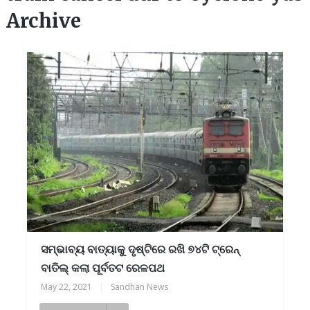
Archive
ସମ୍ଭାବ୍ୟ ବାତ୍ୟାକୁ ଦୃଷ୍ଟିରେ ରଖି ୭୪ଟି ଟ୍ରେନ୍
ବାତିଲ୍ କଲା ପୂର୍ବତଟ ରେଳପଥ
May 22, 2021
|
Sandhan News