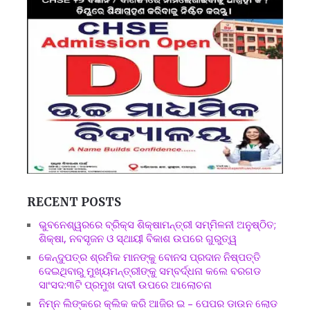
RECENT POSTS
ଭୁବନେଶ୍ୱରରେ ବ୍ରିକ୍ସ ଶିକ୍ଷାମନ୍ତ୍ରୀ ସମ୍ମିଳନୀ ଅନୁଷ୍ଠିତ;
ଶିକ୍ଷା, ନବସୃଜନ ଓ ସ୍ଥାୟୀ ବିକାଶ ଉପରେ ଗୁରୁତ୍ୱ
କେନ୍ଦୁପତ୍ର ଶ୍ରମିକ ମାନଙ୍କୁ ବୋନସ ପ୍ରଦାନ ନିଷ୍ପତ୍ତି
ଦେଇଥିବାରୁ ମୁଖ୍ୟମନ୍ତ୍ରୀଙ୍କୁ ସମ୍ବର୍ଦ୍ଧନା କଲେ ବରଗଡ
ସାଂସଦ:୩ଟି ପ୍ରମୁଖ ଦାବୀ ଉପରେ ଆଲୋଚନା
ନିମ୍ନ ଲିଙ୍କରେ କ୍ଲିକ କରି ଆଜିର ଇ – ପେପର ଡାଉନ ଲୋଡ