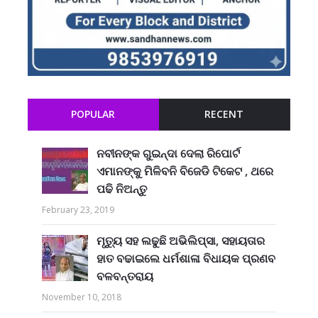
POPULAR
RECENT
ନବୀନଙ୍କ ଗୁଇନ୍ଦା ଦେଲା ରିପୋର୍ଟ
ଏମାନଙ୍କୁ ମିଳିବନି ବିଜେଡି ଟିକେଟ , ଥରେ
ପଢି ନିଅନ୍ତୁ
February 23, 2019
ମୃତ୍ୟୁ ସହ ଲଢୁଛି ଅଭିଲିପ୍ସା, ସହାୟତାର
ହାତ ବଢାଇଲେ ଧର୍ମଶାଳା ବିଧାୟକ ପ୍ରଣବ
ବଳବନ୍ତରାୟ
November 10, 2018