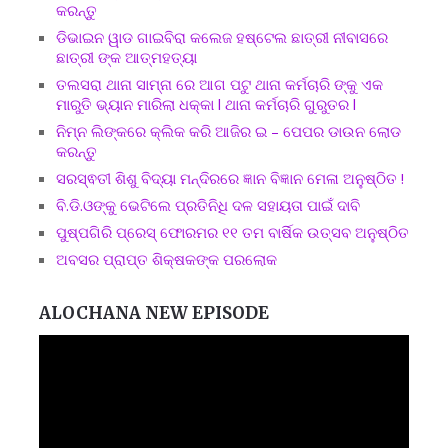
କରନ୍ତୁ
ଡିଭାଇନ ୱାଡ ଗାଇବିରା କଲେଜ ହଷ୍ଟେଲ ଛାତ୍ରୀ ନୀବାସରେ
ଛାତ୍ରୀ ଙ୍କ ଆତ୍ମହତ୍ୟା
ତଲସରା ଥାନା ସାମ୍ନା ରେ ଆଗ ପଟୁ ଥାନା କର୍ମଚାରି ଙ୍କୁ ଏକ
ମାରୁତି ଭ୍ୟାନ ମାରିଲା ଧକ୍କା l ଥାନା କର୍ମଚାରି ଗୁରୁତର l
ନିମ୍ନ ଲିଙ୍କରେ କ୍ଲିକ କରି ଆଜିର ଇ – ପେପର ଡାଉନ ଲୋଡ
କରନ୍ତୁ
ସରସ୍ଵତୀ ଶିଶୁ ବିଦ୍ୟା ମନ୍ଦିରରେ ଜ୍ଞାନ ବିଜ୍ଞାନ ମେଳା ଅନୁଷ୍ଠିତ !
ବି.ଡି.ଓଙ୍କୁ ଭେଟିଲେ ପ୍ରତିନିଧି ଦଳ ସହାୟତା ପାଇଁ ଦାବି
ପୁଷ୍ପଗିରି ପ୍ରେସ୍ ଫୋରମର ୧୧ ତମ ବାର୍ଷିକ ଉତ୍ସବ ଅନୁଷ୍ଠିତ
ଅବସର ପ୍ରାପ୍ତ ଶିକ୍ଷକଙ୍କ ପରଲୋକ
ALOCHANA NEW EPISODE
Video
Player