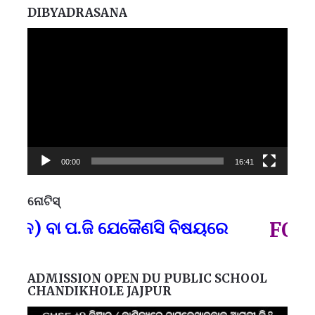
DIBYADRASANA
Video
Player
00:00
16:41
ନୋଟିସ୍
ପ୍
ନ) ବା ପ.ଜି ଯେକୈଣସି ବିଷୟରେ
FOR GO
ADMISSION OPEN DU PUBLIC SCHOOL
CHANDIKHOLE JAJPUR