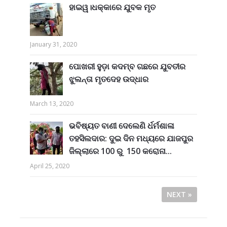
ହାଇୱ।ଧକ୍କାରେ ଯୁବକ ମୃତ
January 31, 2020
ପୋଖରୀ ହୁଡ଼ା କଦମ୍ବ ଗଛରେ ଯୁବତୀର
ଝୁଲନ୍ତା ମୃତଦେହ ଉଦ୍ଧାର
March 13, 2020
ଭବିଷ୍ୟତ ବାଣୀ ଦେଲେଣି ର୍ଧର୍ମଶାଳା
ତହସିଲଦାର: ଦୁଇ ଦିନ ମଧ୍ୟରେ ଯାଜପୁର
ଜିଲ୍ଲାରେ 100 ରୁ 150 କରୋନା...
April 25, 2020
NEXT »