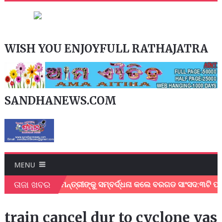
WISH YOU ENJOYFULL RATHAJATRA
SANDHANEWS.COM
MENU
ତାଜା ଖବର
େଇଥିବାରୁ ମୁଖ୍ୟମନ୍ତ୍ରୀଙ୍କୁ ସମ୍ବର୍ଦ୍ଧନା କଲେ ବରଗଡ ସାଂସଦ:୩ଟି ପ୍ର
train cancel dur to cyclone yas