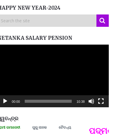
HAPPY NEW YEAR-2024
NETANKA SALARY PENSION
ideo
layer
00:00
10:38
୍ୱତନ୍ତ୍ର
ରମାଦେବୀ
ଗୁରୁ ନାନକ
ଚୈତନ୍ୟ
ପଦ୍ମଶ୍ରୀ ଜୟନ୍
ପ୍ରତ୍
Budd
ପରାଧୀ