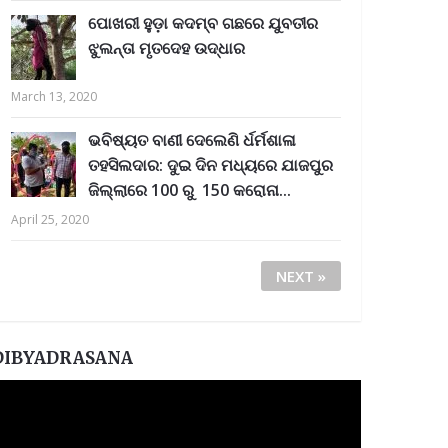
ପୋଖରୀ ହୁଡ଼ା କଦମ୍ବ ଗଛରେ ଯୁବତୀର
ଝୁଲନ୍ତା ମୃତଦେହ ଉଦ୍ଧାର
March 13, 2020
ଭବିଷ୍ୟତ ବାଣୀ ଦେଲେଣି ର୍ଧର୍ମଶାଳା
ତହସିଲଦାର: ଦୁଇ ଦିନ ମଧ୍ୟରେ ଯାଜପୁର
ଜିଲ୍ଲାରେ 100 ରୁ 150 କରୋନା...
April 25, 2020
NEXT »
DIBYADRASANA
ideo
layer