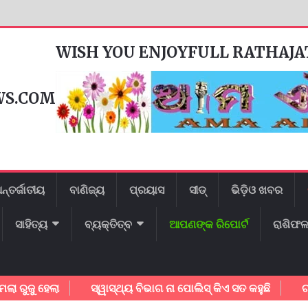
WISH YOU ENJOYFULL RATHAJ
WS.COM
ନ୍ତର୍ଜାତୀୟ
ବାଣିଜ୍ୟ
ପ୍ରୟାସ
ସୀଡ୍
ଭିଡ଼ିଓ ଖବର
ସାହିତ୍ୟ
ବ୍ୟକ୍ତିତ୍ବ
ଆପଣଙ୍କ ରିପୋର୍ଟ
ରାଶିଫ
ୁ ହେଲା
ସ୍ୱାସ୍ଥ୍ୟ ବିଭାଗ ନା ପୋଲିସ୍ କିଏ ସତ କହୁଛି
ଗାୟକ ଶ