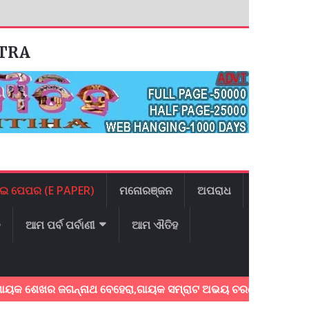
ATRA
ଇ ପେପର (E PAPER)
ମନୋରଞ୍ଜନ
ଅପରାଧ
ଳ
ଆମ ପର୍ବ ପର୍ବାଣୀ
ଆମ ଐତିହ
େଖର ଜଗନ୍ନାଥ ବେହେରା,ଗାୟକ ସମ୍ରାଟ ଅଭୟ ଚରଣ ସ୍ଵାଇଁଙ୍କ ଅଶ୍ରୁଳ ଶ