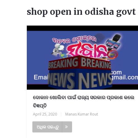
shop open in odisha govt 
ଦୋକାନ ଖୋଲିବା ପାଇଁ ରାଜ୍ୟ ସରକାର ପ୍ରକାଶ କଲେ
ବିଜ୍ଞପ୍ତି
April 25, 2020
|
Manas Kumar Rout
ଅଧିକ ପଢନ୍ତୁ