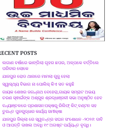
RECENT POSTS
ଲଗାଣ ବର୍ଷାରେ ଭାଙ୍ଗିଲା ଗୃହର ଛପର, ଅଳ୍ପକେ ବର୍ତ୍ତିଲେ
ପରିବାର ଲୋକେ
ଯାଜପୁର ରୋଡ ଥାନାରେ ମାମଲା ରୁଜୁ ହେଲା
ସ୍ୱାସ୍ଥ୍ୟ ବିଭାଗ ନା ପୋଲିସ୍ କିଏ ସତ କହୁଛି
ଗାୟକ ଶେଖର ଜଗନ୍ନାଥ ବେହେରା,ଗାୟକ ସମ୍ରାଟ ଅଭୟ
ଚରଣ ସ୍ଵାଇଁଙ୍କ ଅଶ୍ରୁଳ ଶ୍ରଦ୍ଧାଞ୍ଜଳୀ ସଭା ଅନୁଷ୍ଠିତ ହେବ
ବନ୍ୟାଞ୍ଚଳରେ ପ୍ରଶାସନ:ପକ୍ଷରୁ ରିଲିଫ୍ କିଟ୍ ବଣ୍ଟନ ସହ
ତୁରନ୍ତ ପୁନରୁଦ୍ଧାର କାର୍ଯ୍ୟ ସମୀକ୍ଷା
ଯାଜପୁର ଜିଲ୍ଲା ରେ ସ୍ୱତନ୍ତ୍ର ସଘନ ସଂଶୋଧନ -୨୦୨୬: ଦାବି
ଓ ଆପତ୍ତି ଦାଖଲ ଅବଧି ୧୯ ଅଗଷ୍ଟ ପର୍ଯ୍ୟନ୍ତ ବୃଦ୍ଧି।