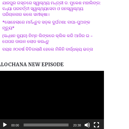
ଯାଜପୁର ଗସ୍ତରେ ସ୍ୱାସ୍ଥ୍ୟ ମନ୍ତ୍ରୀ ଡ. ମୁକେଶ ମହାଲିଙ୍ଗ:
ବନ୍ୟା ପରବର୍ତ୍ତୀ ସ୍ୱାସ୍ଥ୍ୟସେବା ଓ ଜନସ୍ୱାସ୍ଥ୍ୟ
ପରିଚାଳନାର କଲେ ସମୀକ୍ଷା।
*ସୋହେଲାରେ ମର୍ମନ୍ତୁଦ ସଡ଼କ ଦୁର୍ଘଟଣା: ବାପା-ପୁଅଙ୍କ
ମୃତ୍ୟୁ*
(ସନ୍ଧାନ ନ୍ୟୁଜ) ନିମ୍ନ ଲିଙ୍କରେ କ୍ଲିକ କରି ଆଜିର ଇ –
ପେପର ଡାଉନ ଲୋଡ କରନ୍ତୁ
ବୟସ ୬୦ବର୍ଷ ବିତିଗଲାଣି ହେଲେ ମିଳିନି ବାର୍ଦ୍ଧକ୍ୟ ଭତ୍ତା
ALOCHANA NEW EPISODE
ideo
layer
00:00
20:38