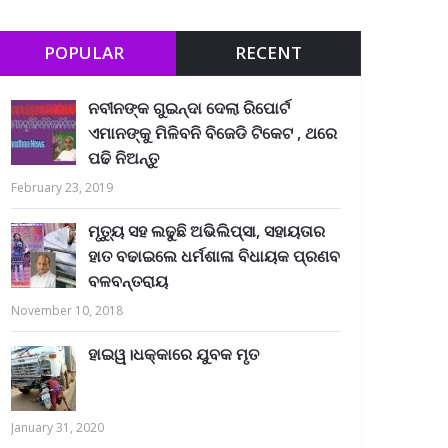
POPULAR
RECENT
ନବୀନଙ୍କ ଗୁଇନ୍ଦା ଦେଲା ରିପୋର୍ଟ
ଏମାନଙ୍କୁ ମିଳିବନି ବିଜେଡି ଟିକେଟ , ଥରେ
ପଢି ନିଅନ୍ତୁ
February 23, 2019
ମୃତ୍ୟୁ ସହ ଲଢୁଛି ଅଭିଲିପ୍ସା, ସହାୟତାର
ହାତ ବଢାଇଲେ ଧର୍ମଶାଳା ବିଧାୟକ ପ୍ରଣବ
ବଳବନ୍ତରାୟ
November 10, 2018
ହାଇୱ।ଧକ୍କାରେ ଯୁବକ ମୃତ
January 31, 2020