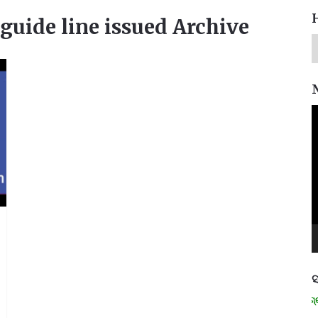
guide line issued Archive
V
P
ସ
ମନେ ପଡନ୍ତି: ସ୍ୱାଧୀନତା ସଂଗ୍ରାମୀ 