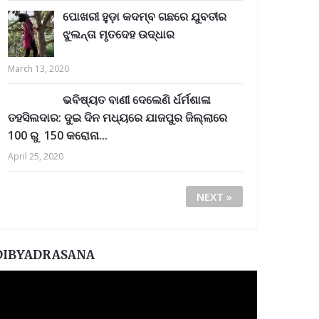
ପୋଖରୀ ହୁଡ଼ା କଦମ୍ବ ଗଛରେ ଯୁବତୀର
ଝୁଲନ୍ତା ମୃତଦେହ ଉଦ୍ଧାର
March 13, 2020
ଭବିଷ୍ୟତ ବାଣୀ ଦେଲେଣି ର୍ଧର୍ମଶାଳା
ତହସିଲଦାର: ଦୁଇ ଦିନ ମଧ୍ୟରେ ଯାଜପୁର ଜିଲ୍ଲାରେ
100 ରୁ 150 କରୋନା...
April 25, 2020
NEXT »
DIBYADRASANA
ideo
layer