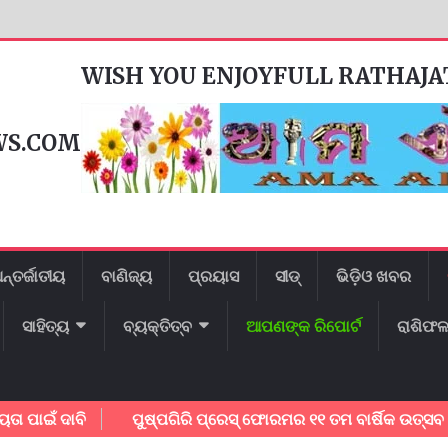
WISH YOU ENJOYFULL RATHAJ
WS.COM
ନ୍ତର୍ଜାତୀୟ
ବାଣିଜ୍ୟ
ପ୍ରୟାସ
ସୀଡ୍
ଭିଡ଼ିଓ ଖବର
ସାହିତ୍ୟ
ବ୍ୟକ୍ତିତ୍ବ
ଆପଣଙ୍କ ରିପୋର୍ଟ
ରାଶିଫ
ଁ ଦାବି
ପୁଷ୍ପଗିରି ପ୍ରେସ୍ ଫୋରମର ୧୧ ତମ ବାର୍ଷିକ ଉତ୍ସବ ଅନୁଷ୍ଠ