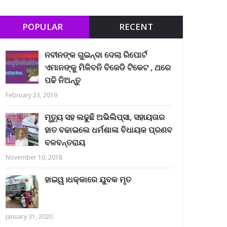
POPULAR
RECENT
ନବୀନଙ୍କ ଗୁଇନ୍ଦା ଦେଲା ରିପୋର୍ଟ
ଏମାନଙ୍କୁ ମିଳିବନି ବିଜେଡି ଟିକେଟ , ଥରେ
ପଢି ନିଅନ୍ତୁ
February 23, 2019
ମୃତ୍ୟୁ ସହ ଲଢୁଛି ଅଭିଲିପ୍ସା, ସହାୟତାର
ହାତ ବଢାଇଲେ ଧର୍ମଶାଳା ବିଧାୟକ ପ୍ରଣବ
ବଳବନ୍ତରାୟ
November 10, 2018
ହାଇୱ।ଧକ୍କାରେ ଯୁବକ ମୃତ
January 31, 2020