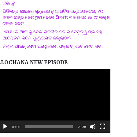
କରନ୍ତୁ
ଭିଜିଲାନ୍ସ ଜାଲରେ ସୁନ୍ଦରଗଡ଼ ଆରଟିଓ ଇନ୍ସପେକ୍ଟର, ୧୦
ହଜାର ଲାଞ୍ଚ ନେଉଥିବା ବେଳେ ଗିରଫ; ଚଢ଼ାଉରେ ୨୪.୯୯ ଲକ୍ଷ
ଟଙ୍କା ଜବତ
ଏସ ଆଇ ଆର କୁ ନେଇ ରାଜନୀତି ଦଳ ର ନେତୃତ୍ୱ ଙ୍କ ସହ
ଆଲୋଚନା କଲେ ସୁନ୍ଦରଗଡ ଜିଲ୍ଲାପାଳ
ଜିଲ୍ଲା ଆଇନ୍ ସେବା ପ୍ରାଧିକରଣ ପକ୍ଷ ରୁ ସଚେତନତା ସଭା।
ALOCHANA NEW EPISODE
ideo
layer
00:00
20:38