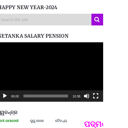
HAPPY NEW YEAR-2024
NETANKA SALARY PENSION
ideo
layer
00:00
10:38
୍ୱତନ୍ତ୍ର
ରମାଦେବୀ
ଗୁରୁ ନାନକ
ଚୈତନ୍ୟ
ପଦ୍ମଶ୍ରୀ ଜୟନ୍
ପ୍ରତ୍
Budd
ପରାଧୀ