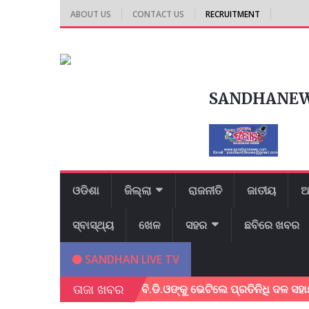
ABOUT US
CONTACT US
RECRUITMENT
SANDHANE
ଓଡିଶା
ଜିଲ୍ଲା
ରାଜନୀତି
ଜାତୀୟ
ଆ
ସ୍ବାସ୍ଥ୍ୟ
ଖେଳ
ସହର
ଛବିରେ ଖବର
SANDHAN LIVE TV
ତାଜା ଖବର
ାନ ମେଳା ଅନୁଷ୍ଠିତ !
ବି.ଡି.ଓଙ୍କୁ ଭେଟିଲେ ପ୍ରତିନିଧି ଦଳ ସହାୟତା ପାଇ