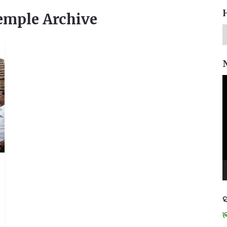
temple Archive
V
P
ସ
ମନେ ପଡନ୍ତି: ସ୍ୱାଧୀନତା ସଂଗ୍ରାମୀ 