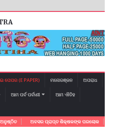
ATRA
ଇ ପେପର (E PAPER)
ମନୋରଞ୍ଜନ
ଅପରାଧ
ଳ
ଆମ ପର୍ବ ପର୍ବାଣୀ
ଆମ ଐତିହ
ିତ
ଅବସର ପ୍ରାପ୍ତ ଶିକ୍ଷକଙ୍କ ପରଲୋକ
ଯାଜପୁର ଜିଲ୍ଲା 