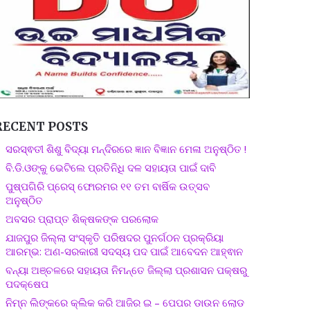
RECENT POSTS
ସରସ୍ଵତୀ ଶିଶୁ ବିଦ୍ୟା ମନ୍ଦିରରେ ଜ୍ଞାନ ବିଜ୍ଞାନ ମେଳା ଅନୁଷ୍ଠିତ !
ବି.ଡି.ଓଙ୍କୁ ଭେଟିଲେ ପ୍ରତିନିଧି ଦଳ ସହାୟତା ପାଇଁ ଦାବି
ପୁଷ୍ପଗିରି ପ୍ରେସ୍ ଫୋରମର ୧୧ ତମ ବାର୍ଷିକ ଉତ୍ସବ
ଅନୁଷ୍ଠିତ
ଅବସର ପ୍ରାପ୍ତ ଶିକ୍ଷକଙ୍କ ପରଲୋକ
ଯାଜପୁର ଜିଲ୍ଲା ସଂସ୍କୃତି ପରିଷଦର ପୁନର୍ଗଠନ ପ୍ରକ୍ରିୟା
ଆରମ୍ଭ: ଅଣ-ସରକାରୀ ସଦସ୍ୟ ପଦ ପାଇଁ ଆବେଦନ ଆହ୍ଵାନ
ବନ୍ୟା ଅଞ୍ଚଳରେ ସହାୟତା ନିମନ୍ତେ ଜିଲ୍ଲା ପ୍ରଶାସନ ପକ୍ଷରୁ
ପଦକ୍ଷେପ
ନିମ୍ନ ଲିଙ୍କରେ କ୍ଲିକ କରି ଆଜିର ଇ – ପେପର ଡାଉନ ଲୋଡ