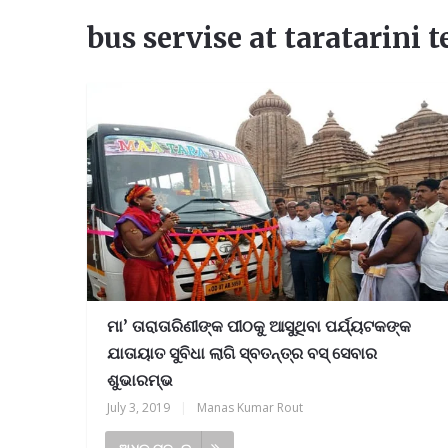
bus servise at taratarini 
ମା’ ତାରାତାରିଣୀଙ୍କ ପୀଠକୁ ଆସୁଥିବା ପର୍ଯ୍ୟଟକଙ୍କ
ଯାତାୟାତ ସୁବିଧା ଲାଗି ସ୍ବତନ୍ତ୍ର ବସ୍‌ ସେବାର
ଶୁଭାରମ୍ଭ
July 3, 2019
|
Manas Kumar Rout