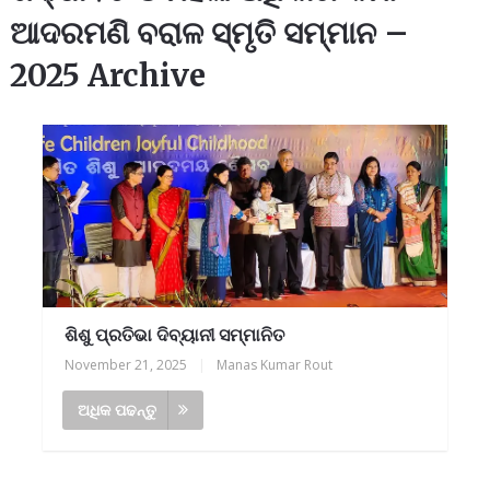
ଆଦରମଣି ବରାଳ ସ୍ମୃତି ସମ୍ମାନ –
2025 Archive
ଶିଶୁ ପ୍ରତିଭା ଦିବ୍ୟାନୀ ସମ୍ମାନିତ
November 21, 2025
|
Manas Kumar Rout
ଅଧିକ ପଢନ୍ତୁ