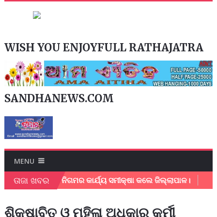
WISH YOU ENJOYFULL RATHAJATRA
SANDHANEWS.COM
MENU
ତାଜା ଖବର
ଲପୁର ମହାନଗର ନିଗମର କାର୍ଯ୍ୟ ସମୀକ୍ଷା କଲେ ଜିଲ୍ଲାପାଳ।
ଅଂଚଳ
ଶିକ୍ଷାବିତ ଓ ମହିଳା ଅଧିକାର କର୍ମୀ