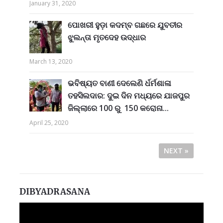
January 31, 2020
ପୋଖରୀ ହୁଡ଼ା କଦମ୍ବ ଗଛରେ ଯୁବତୀର
ଝୁଲନ୍ତା ମୃତଦେହ ଉଦ୍ଧାର
March 13, 2020
ଭବିଷ୍ୟତ ବାଣୀ ଦେଲେଣି ର୍ଧର୍ମଶାଳା
ତହସିଲଦାର: ଦୁଇ ଦିନ ମଧ୍ୟରେ ଯାଜପୁର
ଜିଲ୍ଲାରେ 100 ରୁ 150 କରୋନା...
April 25, 2020
NEXT »
DIBYADRASANA
Video
Player