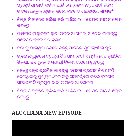
ପ୍ରକ୍ରିୟା ଜାରି କରିବା ପାଇଁ କେନ୍ଦ୍ରମନ୍ତ୍ରୀ ଶ୍ରୀ ନିତିନ
ଗଡକରୀଙ୍କୁ ସାକ୍ଷାତ କଲେ ବରଗଡ ଲୋକସଭା ସାଂସଦ*
ନିମ୍ନ ଲିଙ୍କରେ କ୍ଲିକ କରି ଆଜିର ଇ – ପେପର ଡାଉନ ଲୋଡ
କରନ୍ତୁ
ମହାବୀର ପାହାଡ଼ରେ ହାତୀ ପଳର ଆଗମନ, ଅଞ୍ଚଳ ବାସୀଙ୍କୁ
ସଚେତନ କଲେ ବନ ବିଭାଗ
ବିଲ କୁ ଯାଇଥିବା ବେଳେ ବଜ୍ରାଘାତରେ ଯୁବ ଚାଷୀ ର ମୃତ
ଭୁବନେଶ୍ୱରରେ ବ୍ରିକ୍ସ ଶିକ୍ଷାମନ୍ତ୍ରୀ ସମ୍ମିଳନୀ ଅନୁଷ୍ଠିତ;
ଶିକ୍ଷା, ନବସୃଜନ ଓ ସ୍ଥାୟୀ ବିକାଶ ଉପରେ ଗୁରୁତ୍ୱ
କେନ୍ଦୁପତ୍ର ଶ୍ରମିକ ମାନଙ୍କୁ ବୋନସ ପ୍ରଦାନ ନିଷ୍ପତ୍ତି
ଦେଇଥିବାରୁ ମୁଖ୍ୟମନ୍ତ୍ରୀଙ୍କୁ ସମ୍ବର୍ଦ୍ଧନା କଲେ ବରଗଡ
ସାଂସଦ:୩ଟି ପ୍ରମୁଖ ଦାବୀ ଉପରେ ଆଲୋଚନା
ନିମ୍ନ ଲିଙ୍କରେ କ୍ଲିକ କରି ଆଜିର ଇ – ପେପର ଡାଉନ ଲୋଡ
କରନ୍ତୁ
ALOCHANA NEW EPISODE
Video
Player