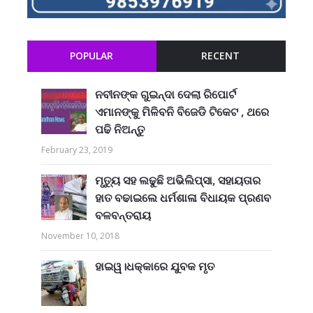
POPULAR
RECENT
ନବୀନଙ୍କ ଗୁଇନ୍ଦା ଦେଲା ରିପୋର୍ଟ
ଏମାନଙ୍କୁ ମିଳିବନି ବିଜେଡି ଟିକେଟ , ଥରେ
ପଢି ନିଅନ୍ତୁ
February 23, 2019
ମୃତ୍ୟୁ ସହ ଲଢୁଛି ଅଭିଲିପ୍ସା, ସହାୟତାର
ହାତ ବଢାଇଲେ ଧର୍ମଶାଳା ବିଧାୟକ ପ୍ରଣବ
ବଳବନ୍ତରାୟ
November 10, 2018
ହାଇୱ।ଧକ୍କାରେ ଯୁବକ ମୃତ