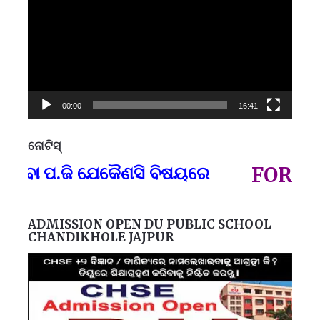
00:00
16:41
ନୋଟିସ୍
ପ୍
 ବା ପ.ଜି ଯେକୈଣସି ବିଷୟରେ
FOR GOV
ADMISSION OPEN DU PUBLIC SCHOOL
CHANDIKHOLE JAJPUR