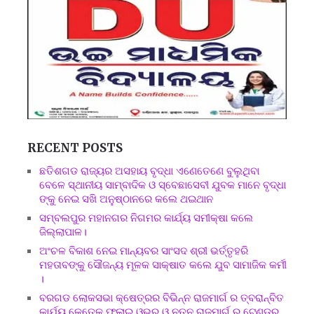
RECENT POSTS
ଛତିଶଗଡ ରାଜ୍ୟର ଅସହାୟ ବୃଦ୍ଧା ଏଣେତେଣେ ବୁଲୁଥିବା
ବେଳେ ସ୍ଥାନୀୟ ସାମ୍ବାଦିକ ଓ ସ୍ବେଛାସେବୀ ଯୁବକ ମାନେ ବୃଦ୍ଧା
ଙ୍କୁ ନେଇ ସଖି ଅନୁଷ୍ଠାନରେ କଲେ ଥଇଥାନ
ସମ୍ବଲପୁର ମହାନଗର ନିଗମର କାର୍ଯ୍ୟ ସମୀକ୍ଷା କଲେ
ଜିଲ୍ଲାପାଳ।
ଅଂଚଳ ବିକାଶ ନେଇ ମାନ୍ୟବର ସାଂସଦ ଶ୍ରୀ ଭର୍ତ୍ତୃହରି
ମହତାବଙ୍କୁ ସୌଜନ୍ୟ ମୂଳକ ସାକ୍ଷାତ କଲେ ଯୁବ ସାମାଜିକ କର୍ମୀ
।
ବରଗଡ ଲୋକସଭା କ୍ଷେତ୍ରର ବିଭିନ୍ନ ରାଜମାର୍ଗ ର ତ୍ବରାନ୍ବିତ
କାର୍ଯ୍ୟ,କେତେକ ଫ୍ଲାଇ ଓଭର ଓ ନୁତନ ରାଜମାର୍ଗ ର ଟେଣ୍ଡର