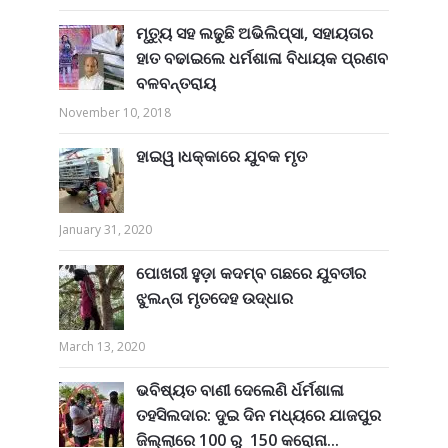
ମୃତ୍ୟୁ ସହ ଲଢୁଛି ଅଭିଲିପ୍ସା, ସହାୟତାର
ହାତ ବଢାଇଲେ ଧର୍ମଶାଳା ବିଧାୟକ ପ୍ରଣବ
ବଳବନ୍ତରାୟ
November 10, 2018
ହାଇୱ।ଧକ୍କାରେ ଯୁବକ ମୃତ
January 31, 2020
ପୋଖରୀ ହୁଡ଼ା କଦମ୍ବ ଗଛରେ ଯୁବତୀର
ଝୁଲନ୍ତା ମୃତଦେହ ଉଦ୍ଧାର
March 13, 2020
ଭବିଷ୍ୟତ ବାଣୀ ଦେଲେଣି ର୍ଧର୍ମଶାଳା
ତହସିଲଦାର: ଦୁଇ ଦିନ ମଧ୍ୟରେ ଯାଜପୁର
ଜିଲ୍ଲାରେ 100 ରୁ 150 କରୋନା...