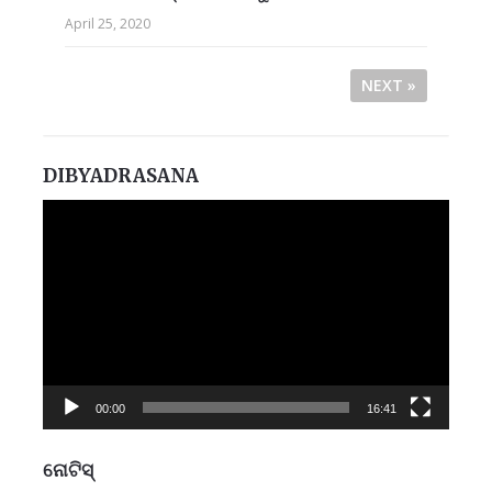
April 25, 2020
NEXT »
DIBYADRASANA
Video
Player
00:00
16:41
ନୋଟିସ୍