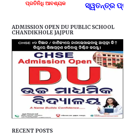
ପ୍ରତିନିଧି ଆବଶ୍ୟକ
ସ୍ୱତନ୍ତ୍ର ପ୍ରତି
F
ADMISSION OPEN DU PUBLIC SCHOOL
CHANDIKHOLE JAJPUR
RECENT POSTS