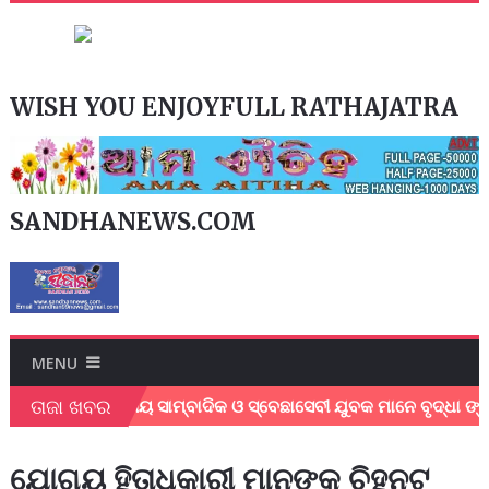
WISH YOU ENJOYFULL RATHAJATRA
SANDHANEWS.COM
MENU
ତାଜା ଖବର
ବା ବେଳେ ସ୍ଥାନୀୟ ସାମ୍ବାଦିକ ଓ ସ୍ବେଛାସେବୀ ଯୁବକ ମାନେ ବୃଦ୍ଧା ଙ୍କ
ଯୋଗ୍ୟ ହିତାଧିକାରୀ ମାନଙ୍କୁ ଚିହ୍ନଟ