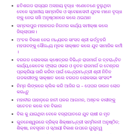
ଛତିଶଗଡ ରାଜ୍ୟର ଅସହାୟ ବୃଦ୍ଧା ଏଣେତେଣେ ବୁଲୁଥିବା
ବେଳେ ସ୍ଥାନୀୟ ସାମ୍ବାଦିକ ଓ ସ୍ବେଛାସେବୀ ଯୁବକ ମାନେ ବୃଦ୍ଧା
ଙ୍କୁ ନେଇ ସଖି ଅନୁଷ୍ଠାନରେ କଲେ ଥଇଥାନ
ସମ୍ବଲପୁର ମହାନଗର ନିଗମର କାର୍ଯ୍ୟ ସମୀକ୍ଷା କଲେ
ଜିଲ୍ଲାପାଳ।
ଅଂଚଳ ବିକାଶ ନେଇ ମାନ୍ୟବର ସାଂସଦ ଶ୍ରୀ ଭର୍ତ୍ତୃହରି
ମହତାବଙ୍କୁ ସୌଜନ୍ୟ ମୂଳକ ସାକ୍ଷାତ କଲେ ଯୁବ ସାମାଜିକ କର୍ମୀ
।
ବରଗଡ ଲୋକସଭା କ୍ଷେତ୍ରର ବିଭିନ୍ନ ରାଜମାର୍ଗ ର ତ୍ବରାନ୍ବିତ
କାର୍ଯ୍ୟ,କେତେକ ଫ୍ଲାଇ ଓଭର ଓ ନୁତନ ରାଜମାର୍ଗ ର ଟେଣ୍ଡର
ପ୍ରକ୍ରିୟା ଜାରି କରିବା ପାଇଁ କେନ୍ଦ୍ରମନ୍ତ୍ରୀ ଶ୍ରୀ ନିତିନ
ଗଡକରୀଙ୍କୁ ସାକ୍ଷାତ କଲେ ବରଗଡ ଲୋକସଭା ସାଂସଦ*
ନିମ୍ନ ଲିଙ୍କରେ କ୍ଲିକ କରି ଆଜିର ଇ – ପେପର ଡାଉନ ଲୋଡ
କରନ୍ତୁ
ମହାବୀର ପାହାଡ଼ରେ ହାତୀ ପଳର ଆଗମନ, ଅଞ୍ଚଳ ବାସୀଙ୍କୁ
ସଚେତନ କଲେ ବନ ବିଭାଗ
ବିଲ କୁ ଯାଇଥିବା ବେଳେ ବଜ୍ରାଘାତରେ ଯୁବ ଚାଷୀ ର ମୃତ
ଭୁବନେଶ୍ୱରରେ ବ୍ରିକ୍ସ ଶିକ୍ଷାମନ୍ତ୍ରୀ ସମ୍ମିଳନୀ ଅନୁଷ୍ଠିତ;
ଶିକ୍ଷା, ନବସୃଜନ ଓ ସ୍ଥାୟୀ ବିକାଶ ଉପରେ ଗୁରୁତ୍ୱ