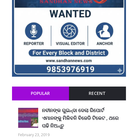
POPULAR
RECENT
ନବୀନଙ୍କ ଗୁଇନ୍ଦା ଦେଲା ରିପୋର୍ଟ
ଏମାନଙ୍କୁ ମିଳିବନି ବିଜେଡି ଟିକେଟ , ଥରେ
ପଢି ନିଅନ୍ତୁ
February 23, 2019