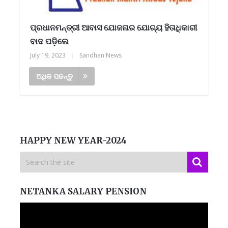
ପ୍ରଧାନମନ୍ତ୍ରୀ ଆବାସ ଯୋଜନାର ଯୋଗ୍ୟ ହିତାଧିକାରୀ
ବାଦ ପଡ଼ିଲେ
July 19, 2023
|
Sandhan News
ଅଧିକ ପଢନ୍ତୁ
HAPPY NEW YEAR-2024
NETANKA SALARY PENSION
Video
Player