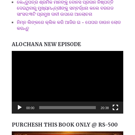
କେନ୍ଦୁପତ୍ର ଶ୍ରମିକ ମାନଙ୍କୁ ବୋନସ ପ୍ରଦାନ ନିଷ୍ପତ୍ତି
ଦେଇଥିବାରୁ ମୁଖ୍ୟମନ୍ତ୍ରୀଙ୍କୁ ସମ୍ବର୍ଦ୍ଧନା କଲେ ବରଗଡ
ସାଂସଦ:୩ଟି ପ୍ରମୁଖ ଦାବୀ ଉପରେ ଆଲୋଚନା
ନିମ୍ନ ଲିଙ୍କରେ କ୍ଲିକ କରି ଆଜିର ଇ – ପେପର ଡାଉନ ଲୋଡ
କରନ୍ତୁ
ALOCHANA NEW EPISODE
Video
Player
00:00
20:38
PURCHESH THIS BOOK ONLY @ RS-500