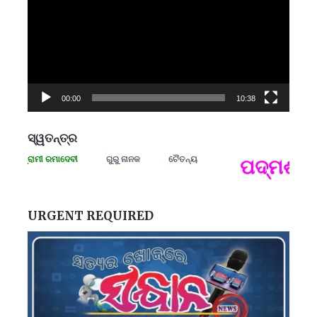
00:00
10:38
ସ୍ୱତନ୍ତ୍ର
 ସଂଗ୍ରାମୀ ରମାଦେବୀ
ଗୁରୁ ନାନକ
ଚୈତନ୍ୟ
ପଦ୍ମଶ୍ରୀ 
ପ
B
ପ
URGENT REQUIRED