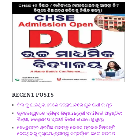
RECENT POSTS
ବିଲ କୁ ଯାଇଥିବା ବେଳେ ବଜ୍ରାଘାତରେ ଯୁବ ଚାଷୀ ର ମୃତ
ଭୁବନେଶ୍ୱରରେ ବ୍ରିକ୍ସ ଶିକ୍ଷାମନ୍ତ୍ରୀ ସମ୍ମିଳନୀ ଅନୁଷ୍ଠିତ;
ଶିକ୍ଷା, ନବସୃଜନ ଓ ସ୍ଥାୟୀ ବିକାଶ ଉପରେ ଗୁରୁତ୍ୱ
କେନ୍ଦୁପତ୍ର ଶ୍ରମିକ ମାନଙ୍କୁ ବୋନସ ପ୍ରଦାନ ନିଷ୍ପତ୍ତି
ଦେଇଥିବାରୁ ମୁଖ୍ୟମନ୍ତ୍ରୀଙ୍କୁ ସମ୍ବର୍ଦ୍ଧନା କଲେ ବରଗଡ