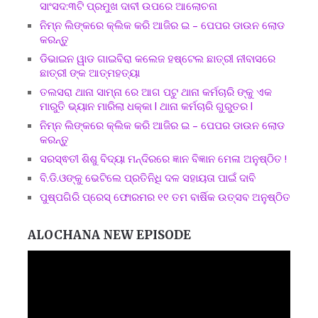
ସାଂସଦ:୩ଟି ପ୍ରମୁଖ ଦାବୀ ଉପରେ ଆଲୋଚନା
ନିମ୍ନ ଲିଙ୍କରେ କ୍ଲିକ କରି ଆଜିର ଇ – ପେପର ଡାଉନ ଲୋଡ
କରନ୍ତୁ
ଡିଭାଇନ ୱାଡ ଗାଇବିରା କଲେଜ ହଷ୍ଟେଲ ଛାତ୍ରୀ ନୀବାସରେ
ଛାତ୍ରୀ ଙ୍କ ଆତ୍ମହତ୍ୟା
ତଲସରା ଥାନା ସାମ୍ନା ରେ ଆଗ ପଟୁ ଥାନା କର୍ମଚାରି ଙ୍କୁ ଏକ
ମାରୁତି ଭ୍ୟାନ ମାରିଲା ଧକ୍କା l ଥାନା କର୍ମଚାରି ଗୁରୁତର l
ନିମ୍ନ ଲିଙ୍କରେ କ୍ଲିକ କରି ଆଜିର ଇ – ପେପର ଡାଉନ ଲୋଡ
କରନ୍ତୁ
ସରସ୍ଵତୀ ଶିଶୁ ବିଦ୍ୟା ମନ୍ଦିରରେ ଜ୍ଞାନ ବିଜ୍ଞାନ ମେଳା ଅନୁଷ୍ଠିତ !
ବି.ଡି.ଓଙ୍କୁ ଭେଟିଲେ ପ୍ରତିନିଧି ଦଳ ସହାୟତା ପାଇଁ ଦାବି
ପୁଷ୍ପଗିରି ପ୍ରେସ୍ ଫୋରମର ୧୧ ତମ ବାର୍ଷିକ ଉତ୍ସବ ଅନୁଷ୍ଠିତ
ALOCHANA NEW EPISODE
Video
Player