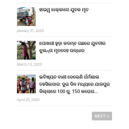
ହାଇୱ।ଧକ୍କାରେ ଯୁବକ ମୃତ
January 31, 2020
ପୋଖରୀ ହୁଡ଼ା କଦମ୍ବ ଗଛରେ ଯୁବତୀର
ଝୁଲନ୍ତା ମୃତଦେହ ଉଦ୍ଧାର
March 13, 2020
ଭବିଷ୍ୟତ ବାଣୀ ଦେଲେଣି ର୍ଧର୍ମଶାଳା
ତହସିଲଦାର: ଦୁଇ ଦିନ ମଧ୍ୟରେ ଯାଜପୁର
ଜିଲ୍ଲାରେ 100 ରୁ 150 କରୋନା...
April 25, 2020
NEXT »