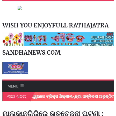
WISH YOU ENJOYFULL RATHAJATRA
SANDHANEWS.COM
MENU
ତାଜା ଖବର
ତ
ଭୁବନେଶ୍ୱରରେ ବ୍ରିକ୍ସ ଶିକ୍ଷାମନ୍ତ୍ରୀ ସମ୍ମିଳନୀ ଅନୁଷ୍ଠିତ; ଶି
ମାଲକାନଗିରିରେ ଉତ୍ତେଜନା ଘଟଣା :