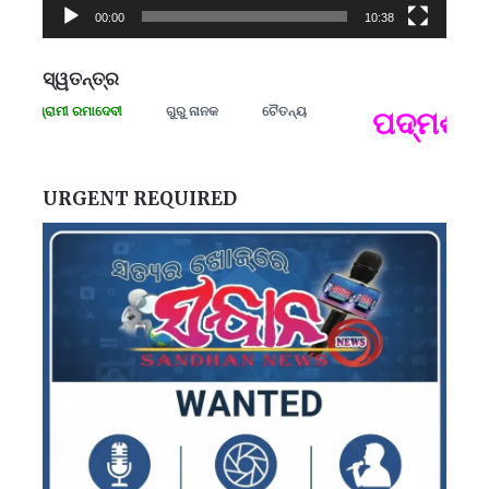
00:00
10:38
ସ୍ୱତନ୍ତ୍ର
ା ସଂଗ୍ରାମୀ ରମାଦେବୀ
ଗୁରୁ ନାନକ
ଚୈତନ୍ୟ
ପଦ୍ମଶ୍ରୀ 
ପ
B
ପ
URGENT REQUIRED