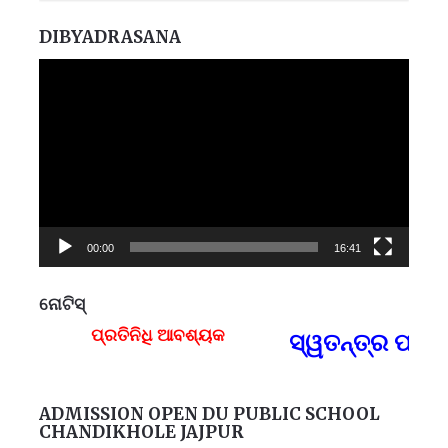
DIBYADRASANA
Video
Player
00:00
16:41
ନୋଟିସ୍
ପ୍ରତିନିଧି ଆବଶ୍ୟକ
ସ୍ୱତନ୍ତ୍ର ପ୍ରତି
F
ADMISSION OPEN DU PUBLIC SCHOOL
CHANDIKHOLE JAJPUR