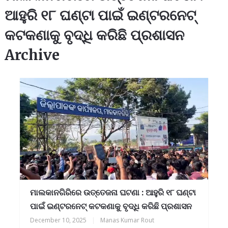
ଆହୁରି ୧୮ ଘଣ୍ଟା ପାଇଁ ଇଣ୍ଟରନେଟ୍
କଟକଣାକୁ ବୃଦ୍ଧି କରିଛି ପ୍ରଶାସନ
Archive
ମାଲକାନଗିରିରେ ଉତ୍ତେଜନା ଘଟଣା : ଆହୁରି ୧୮ ଘଣ୍ଟା
ପାଇଁ ଇଣ୍ଟରନେଟ୍ କଟକଣାକୁ ବୃଦ୍ଧି କରିଛି ପ୍ରଶାସନ
December 10, 2025
|
Manas Kumar Rout