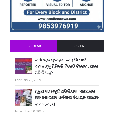
POPULAR
RECENT
ନବୀନଙ୍କ ଗୁଇନ୍ଦା ଦେଲା ରିପୋର୍ଟ
ଏମାନଙ୍କୁ ମିଳିବନି ବିଜେଡି ଟିକେଟ , ଥରେ
ପଢି ନିଅନ୍ତୁ
February 23, 2019
ମୃତ୍ୟୁ ସହ ଲଢୁଛି ଅଭିଲିପ୍ସା, ସହାୟତାର
ହାତ ବଢାଇଲେ ଧର୍ମଶାଳା ବିଧାୟକ ପ୍ରଣବ
ବଳବନ୍ତରାୟ
November 10, 2018