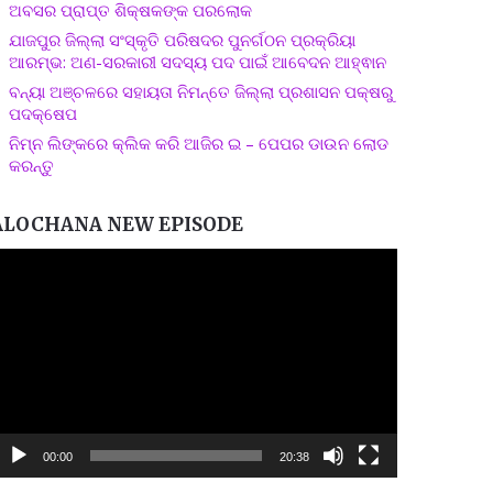
ଅବସର ପ୍ରାପ୍ତ ଶିକ୍ଷକଙ୍କ ପରଲୋକ
ଯାଜପୁର ଜିଲ୍ଲା ସଂସ୍କୃତି ପରିଷଦର ପୁନର୍ଗଠନ ପ୍ରକ୍ରିୟା
ଆରମ୍ଭ: ଅଣ-ସରକାରୀ ସଦସ୍ୟ ପଦ ପାଇଁ ଆବେଦନ ଆହ୍ଵାନ
ବନ୍ୟା ଅଞ୍ଚଳରେ ସହାୟତା ନିମନ୍ତେ ଜିଲ୍ଲା ପ୍ରଶାସନ ପକ୍ଷରୁ
ପଦକ୍ଷେପ
ନିମ୍ନ ଲିଙ୍କରେ କ୍ଲିକ କରି ଆଜିର ଇ – ପେପର ଡାଉନ ଲୋଡ
କରନ୍ତୁ
ALOCHANA NEW EPISODE
ideo
layer
00:00
20:38