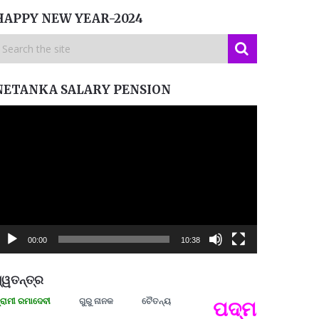
HAPPY NEW YEAR-2024
NETANKA SALARY PENSION
ideo
layer
00:00
10:38
୍ୱତନ୍ତ୍ର
 ରମାଦେବୀ
ଗୁରୁ ନାନକ
ଚୈତନ୍ୟ
ପଦ୍ମଶ୍ରୀ ଜୟନ୍
ପ୍ରତ୍
Budd
ପରାଧୀ