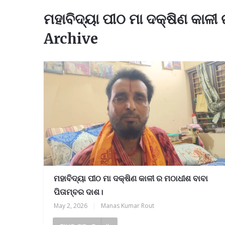
ମହାବିଦ୍ୟା ପୀଠ ମା ଦକ୍ଷିଣ କାଳୀ
Archive
ମହାବିଦ୍ୟା ପୀଠ ମା ଦକ୍ଷିଣ କାଳୀ ର ମଠାଧୀଶ ବାବା
ପିତାମ୍ବର ଦାଶ।
May 2, 2026
|
Manas Kumar Rout