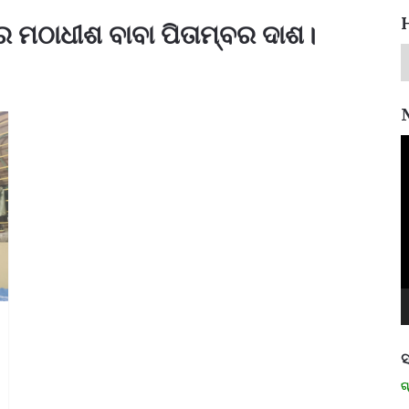
 ର ମଠାଧୀଶ ବାବା ପିତାମ୍ବର ଦାଶ।
V
P
ସ
ମନେ ପଡନ୍ତି: ସ୍ୱାଧୀନତା ସଂଗ୍ରାମୀ