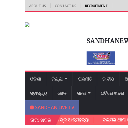
ABOUT US
CONTACT US
RECRUITMENT
SANDHANE
ଓଡିଶା
ଜିଲ୍ଲା
ରାଜନୀତି
ଜାତୀୟ
ଆ
ସ୍ବାସ୍ଥ୍ୟ
ଖେଳ
ସହର
ଛବିରେ ଖବର
SANDHAN LIVE TV
ତାଜା ଖବର
ଛାତ୍ରୀ ନୀବାସରେ ଛାତ୍ରୀ ଙ୍କ ଆତ୍ମହତ୍ୟା
ତଲସରା ଥାନା ସାମ୍ନା ରେ