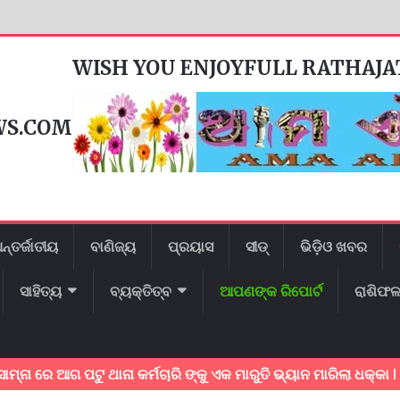
WISH YOU ENJOYFULL RATHAJ
WS.COM
ନ୍ତର୍ଜାତୀୟ
ବାଣିଜ୍ୟ
ପ୍ରୟାସ
ସୀଡ୍
ଭିଡ଼ିଓ ଖବର
ସାହିତ୍ୟ
ବ୍ୟକ୍ତିତ୍ବ
ଆପଣଙ୍କ ରିପୋର୍ଟ
ରାଶିଫ
 ଆଗ ପଟୁ ଥାନା କର୍ମଚାରି ଙ୍କୁ ଏକ ମାରୁତି ଭ୍ୟାନ ମାରିଲା ଧକ୍କା l ଥାନା କର୍