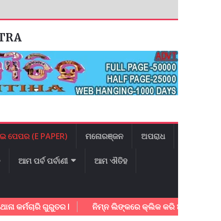
ATRA
ଇ ପେପର (E PAPER)
ମନୋରଞ୍ଜନ
ଅପରାଧ
ଳ
ଆମ ପର୍ବ ପର୍ବାଣୀ
ଆମ ଐତିହ
ମଚାରି ଗୁରୁତର l
ନିମ୍ନ ଲିଙ୍କରେ କ୍ଲିକ କରି ଆଜିର ଇ – ପେପର ଡ