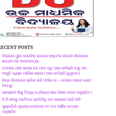
RECENT POSTS
ଡିଭାଇନ ୱାଡ ଗାଇବିରା କଲେଜ ହଷ୍ଟେଲ ଛାତ୍ରୀ ନୀବାସରେ
ଛାତ୍ରୀ ଙ୍କ ଆତ୍ମହତ୍ୟା
ତଲସରା ଥାନା ସାମ୍ନା ରେ ଆଗ ପଟୁ ଥାନା କର୍ମଚାରି ଙ୍କୁ ଏକ
ମାରୁତି ଭ୍ୟାନ ମାରିଲା ଧକ୍କା l ଥାନା କର୍ମଚାରି ଗୁରୁତର l
ନିମ୍ନ ଲିଙ୍କରେ କ୍ଲିକ କରି ଆଜିର ଇ – ପେପର ଡାଉନ ଲୋଡ
କରନ୍ତୁ
ସରସ୍ଵତୀ ଶିଶୁ ବିଦ୍ୟା ମନ୍ଦିରରେ ଜ୍ଞାନ ବିଜ୍ଞାନ ମେଳା ଅନୁଷ୍ଠିତ !
ବି.ଡି.ଓଙ୍କୁ ଭେଟିଲେ ପ୍ରତିନିଧି ଦଳ ସହାୟତା ପାଇଁ ଦାବି
ପୁଷ୍ପଗିରି ପ୍ରେସ୍ ଫୋରମର ୧୧ ତମ ବାର୍ଷିକ ଉତ୍ସବ
ଅନୁଷ୍ଠିତ