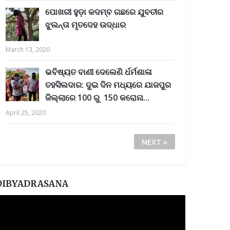
ପୋଖରୀ ହୁଡ଼ା କଦମ୍ବ ଗଛରେ ଯୁବତୀର
ଝୁଲନ୍ତା ମୃତଦେହ ଉଦ୍ଧାର
March 13, 2020
ଭବିଷ୍ୟତ ବାଣୀ ଦେଲେଣି ର୍ଧର୍ମଶାଳା
ତହସିଲଦାର: ଦୁଇ ଦିନ ମଧ୍ୟରେ ଯାଜପୁର
ଜିଲ୍ଲାରେ 100 ରୁ 150 କରୋନା...
April 25, 2020
NEXT »
DIBYADRASANA
ideo
layer