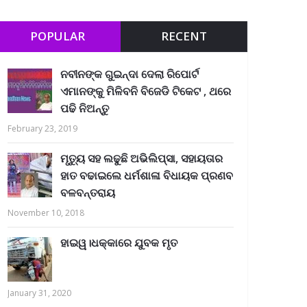
POPULAR
RECENT
ନବୀନଙ୍କ ଗୁଇନ୍ଦା ଦେଲା ରିପୋର୍ଟ
ଏମାନଙ୍କୁ ମିଳିବନି ବିଜେଡି ଟିକେଟ , ଥରେ
ପଢି ନିଅନ୍ତୁ
February 23, 2019
ମୃତ୍ୟୁ ସହ ଲଢୁଛି ଅଭିଲିପ୍ସା, ସହାୟତାର
ହାତ ବଢାଇଲେ ଧର୍ମଶାଳା ବିଧାୟକ ପ୍ରଣବ
ବଳବନ୍ତରାୟ
November 10, 2018
ହାଇୱ।ଧକ୍କାରେ ଯୁବକ ମୃତ
January 31, 2020