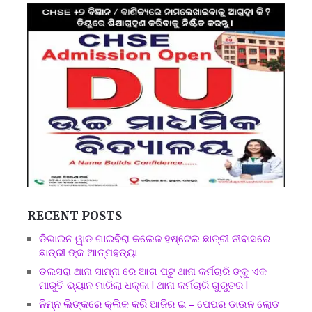
RECENT POSTS
ଡିଭାଇନ ୱାଡ ଗାଇବିରା କଲେଜ ହଷ୍ଟେଲ ଛାତ୍ରୀ ନୀବାସରେ
ଛାତ୍ରୀ ଙ୍କ ଆତ୍ମହତ୍ୟା
ତଲସରା ଥାନା ସାମ୍ନା ରେ ଆଗ ପଟୁ ଥାନା କର୍ମଚାରି ଙ୍କୁ ଏକ
ମାରୁତି ଭ୍ୟାନ ମାରିଲା ଧକ୍କା l ଥାନା କର୍ମଚାରି ଗୁରୁତର l
ନିମ୍ନ ଲିଙ୍କରେ କ୍ଲିକ କରି ଆଜିର ଇ – ପେପର ଡାଉନ ଲୋଡ