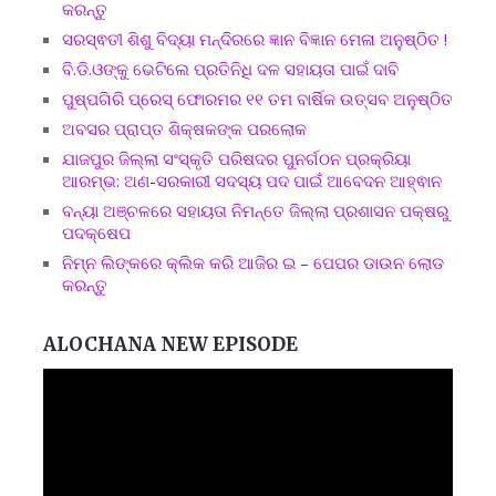
କରନ୍ତୁ
ସରସ୍ଵତୀ ଶିଶୁ ବିଦ୍ୟା ମନ୍ଦିରରେ ଜ୍ଞାନ ବିଜ୍ଞାନ ମେଳା ଅନୁଷ୍ଠିତ !
ବି.ଡି.ଓଙ୍କୁ ଭେଟିଲେ ପ୍ରତିନିଧି ଦଳ ସହାୟତା ପାଇଁ ଦାବି
ପୁଷ୍ପଗିରି ପ୍ରେସ୍ ଫୋରମର ୧୧ ତମ ବାର୍ଷିକ ଉତ୍ସବ ଅନୁଷ୍ଠିତ
ଅବସର ପ୍ରାପ୍ତ ଶିକ୍ଷକଙ୍କ ପରଲୋକ
ଯାଜପୁର ଜିଲ୍ଲା ସଂସ୍କୃତି ପରିଷଦର ପୁନର୍ଗଠନ ପ୍ରକ୍ରିୟା
ଆରମ୍ଭ: ଅଣ-ସରକାରୀ ସଦସ୍ୟ ପଦ ପାଇଁ ଆବେଦନ ଆହ୍ଵାନ
ବନ୍ୟା ଅଞ୍ଚଳରେ ସହାୟତା ନିମନ୍ତେ ଜିଲ୍ଲା ପ୍ରଶାସନ ପକ୍ଷରୁ
ପଦକ୍ଷେପ
ନିମ୍ନ ଲିଙ୍କରେ କ୍ଲିକ କରି ଆଜିର ଇ – ପେପର ଡାଉନ ଲୋଡ
କରନ୍ତୁ
ALOCHANA NEW EPISODE
Video
Player