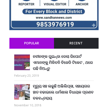
POPULAR
RECENT
ନବୀନଙ୍କ ଗୁଇନ୍ଦା ଦେଲା ରିପୋର୍ଟ
ଏମାନଙ୍କୁ ମିଳିବନି ବିଜେଡି ଟିକେଟ , ଥରେ
ପଢି ନିଅନ୍ତୁ
February 23, 2019
ମୃତ୍ୟୁ ସହ ଲଢୁଛି ଅଭିଲିପ୍ସା, ସହାୟତାର
ହାତ ବଢାଇଲେ ଧର୍ମଶାଳା ବିଧାୟକ ପ୍ରଣବ
ବଳବନ୍ତରାୟ
November 10, 2018