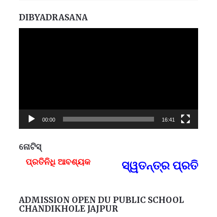
DIBYADRASANA
Video
Player
00:00
16:41
ନୋଟିସ୍
ପ୍ରତିନିଧି ଆବଶ୍ୟକ
ସ୍ୱତନ୍ତ୍ର ପ୍ରତିନିଧ
F
ADMISSION OPEN DU PUBLIC SCHOOL
CHANDIKHOLE JAJPUR