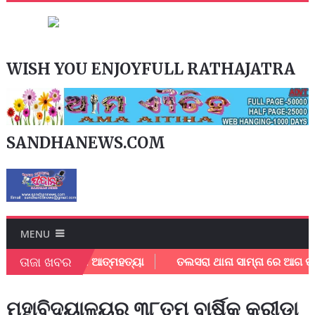
WISH YOU ENJOYFULL RATHAJATRA
SANDHANEWS.COM
MENU
ତାଜା ଖବର
ସରେ ଛାତ୍ରୀ ଙ୍କ ଆତ୍ମହତ୍ୟା
ତଲସରା ଥାନା ସାମ୍ନା ରେ ଆଗ ପଟୁ ଥାନା
ମହାବିଦ୍ୟାଳୟର ୩୮ତମ ବାର୍ଷିକ କ୍ରୀଡା