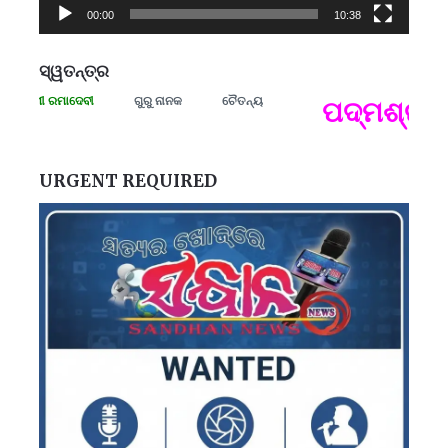
00:00
10:38
ସ୍ୱତନ୍ତ୍ର
ଗ୍ରାମୀ ରମାଦେବୀ
ଗୁରୁ ନାନକ
ଚୈତନ୍ୟ
ପଦ୍ମଶ୍ରୀ ଜ
ପ
B
ପ
URGENT REQUIRED