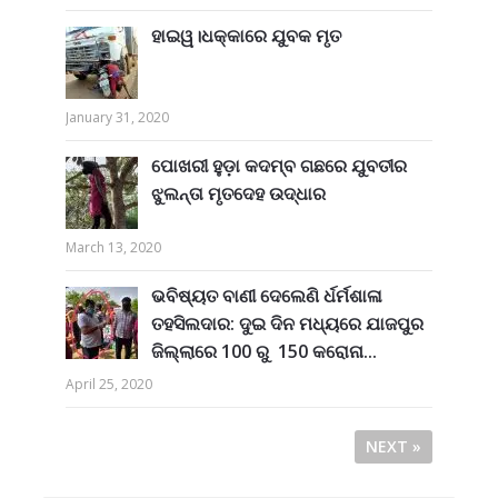
ହାଇୱ।ଧକ୍କାରେ ଯୁବକ ମୃତ
January 31, 2020
ପୋଖରୀ ହୁଡ଼ା କଦମ୍ବ ଗଛରେ ଯୁବତୀର
ଝୁଲନ୍ତା ମୃତଦେହ ଉଦ୍ଧାର
March 13, 2020
ଭବିଷ୍ୟତ ବାଣୀ ଦେଲେଣି ର୍ଧର୍ମଶାଳା
ତହସିଲଦାର: ଦୁଇ ଦିନ ମଧ୍ୟରେ ଯାଜପୁର
ଜିଲ୍ଲାରେ 100 ରୁ 150 କରୋନା...
April 25, 2020
NEXT »