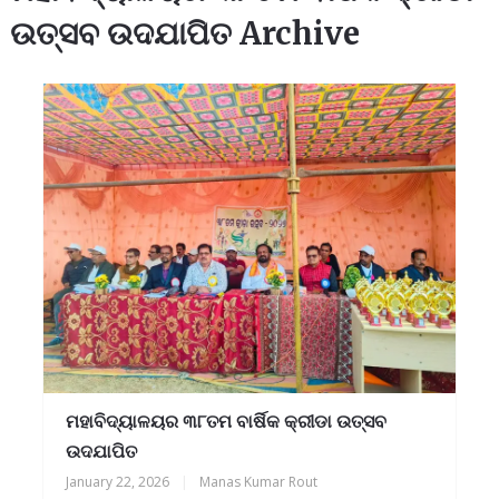
ଉତ୍ସବ ଉଦଯାପିତ Archive
ମହାବିଦ୍ୟାଳୟର ୩୮ତମ ବାର୍ଷିକ କ୍ରୀଡା ଉତ୍ସବ
ଉଦଯାପିତ
January 22, 2026
|
Manas Kumar Rout