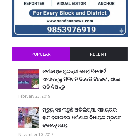
POPULAR
RECENT
ନବୀନଙ୍କ ଗୁଇନ୍ଦା ଦେଲା ରିପୋର୍ଟ
ଏମାନଙ୍କୁ ମିଳିବନି ବିଜେଡି ଟିକେଟ , ଥରେ
ପଢି ନିଅନ୍ତୁ
February 23, 2019
ମୃତ୍ୟୁ ସହ ଲଢୁଛି ଅଭିଲିପ୍ସା, ସହାୟତାର
ହାତ ବଢାଇଲେ ଧର୍ମଶାଳା ବିଧାୟକ ପ୍ରଣବ
ବଳବନ୍ତରାୟ
November 10, 2018