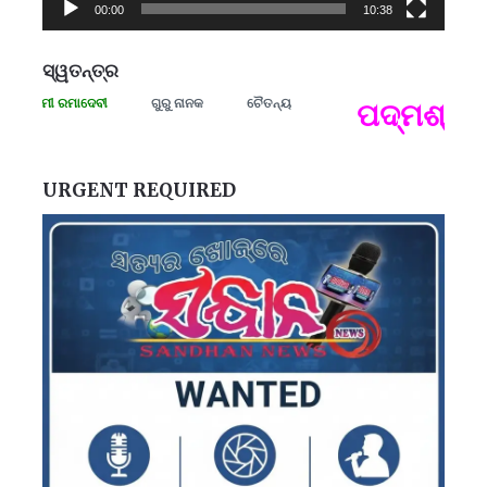
00:00
10:38
ସ୍ୱତନ୍ତ୍ର
ସଂଗ୍ରାମୀ ରମାଦେବୀ
ଗୁରୁ ନାନକ
ଚୈତନ୍ୟ
ପଦ୍ମଶ୍ରୀ ଜ
ପ
B
ପ
URGENT REQUIRED