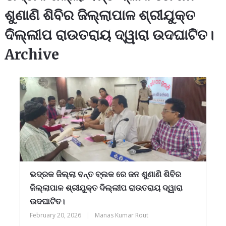
ଶୁଣାଣି ଶିବିର ଜିଲ୍ଲାପାଳ ଶ୍ରୀଯୁକ୍ତ
ଦିଲ୍ଲୀପ ରାଉତରାୟ ଦ୍ୱାରା ଉଦଘାଟିତ।
Archive
ଭଦ୍ରକ ଜିଲ୍ଲା ବନ୍ତ ବ୍ଲକ ରେ ଜନ ଶୁଣାଣି ଶିବିର
ଜିଲ୍ଲାପାଳ ଶ୍ରୀଯୁକ୍ତ ଦିଲ୍ଲୀପ ରାଉତରାୟ ଦ୍ୱାରା
ଉଦଘାଟିତ।
February 20, 2026
|
Manas Kumar Rout