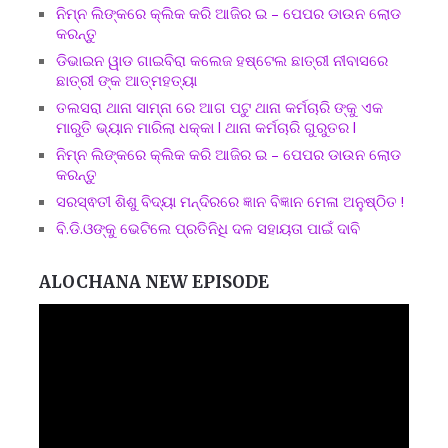
ନିମ୍ନ ଲିଙ୍କରେ କ୍ଲିକ କରି ଆଜିର ଇ – ପେପର ଡାଉନ ଲୋଡ
କରନ୍ତୁ
ଡିଭାଇନ ୱାଡ ଗାଇବିରା କଲେଜ ହଷ୍ଟେଲ ଛାତ୍ରୀ ନୀବାସରେ
ଛାତ୍ରୀ ଙ୍କ ଆତ୍ମହତ୍ୟା
ତଲସରା ଥାନା ସାମ୍ନା ରେ ଆଗ ପଟୁ ଥାନା କର୍ମଚାରି ଙ୍କୁ ଏକ
ମାରୁତି ଭ୍ୟାନ ମାରିଲା ଧକ୍କା l ଥାନା କର୍ମଚାରି ଗୁରୁତର l
ନିମ୍ନ ଲିଙ୍କରେ କ୍ଲିକ କରି ଆଜିର ଇ – ପେପର ଡାଉନ ଲୋଡ
କରନ୍ତୁ
ସରସ୍ଵତୀ ଶିଶୁ ବିଦ୍ୟା ମନ୍ଦିରରେ ଜ୍ଞାନ ବିଜ୍ଞାନ ମେଳା ଅନୁଷ୍ଠିତ !
ବି.ଡି.ଓଙ୍କୁ ଭେଟିଲେ ପ୍ରତିନିଧି ଦଳ ସହାୟତା ପାଇଁ ଦାବି
ALOCHANA NEW EPISODE
Video
Player