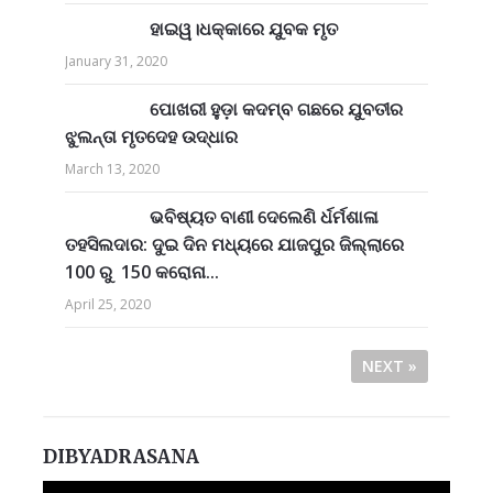
ହାଇୱ।ଧକ୍କାରେ ଯୁବକ ମୃତ
January 31, 2020
ପୋଖରୀ ହୁଡ଼ା କଦମ୍ବ ଗଛରେ ଯୁବତୀର
ଝୁଲନ୍ତା ମୃତଦେହ ଉଦ୍ଧାର
March 13, 2020
ଭବିଷ୍ୟତ ବାଣୀ ଦେଲେଣି ର୍ଧର୍ମଶାଳା
ତହସିଲଦାର: ଦୁଇ ଦିନ ମଧ୍ୟରେ ଯାଜପୁର ଜିଲ୍ଲାରେ
100 ରୁ 150 କରୋନା...
April 25, 2020
NEXT »
DIBYADRASANA
Video