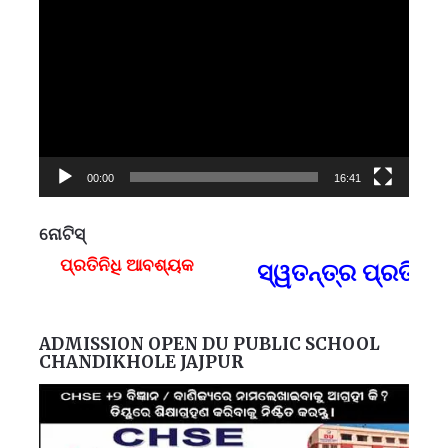
Player
00:00
16:41
ନୋଟିସ୍
ପ୍ରତିନିଧି ଆବଶ୍ୟକ
ସ୍ୱତନ୍ତ୍ର ପ୍ରତିନି
F
ADMISSION OPEN DU PUBLIC SCHOOL
CHANDIKHOLE JAJPUR