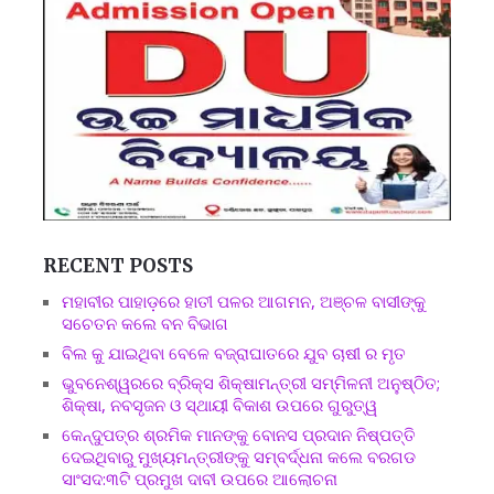
RECENT POSTS
ମହାବୀର ପାହାଡ଼ରେ ହାତୀ ପଳର ଆଗମନ, ଅଞ୍ଚଳ ବାସୀଙ୍କୁ
ସଚେତନ କଲେ ବନ ବିଭାଗ
ବିଲ କୁ ଯାଇଥିବା ବେଳେ ବଜ୍ରାଘାତରେ ଯୁବ ଚାଷୀ ର ମୃତ
ଭୁବନେଶ୍ୱରରେ ବ୍ରିକ୍ସ ଶିକ୍ଷାମନ୍ତ୍ରୀ ସମ୍ମିଳନୀ ଅନୁଷ୍ଠିତ;
ଶିକ୍ଷା, ନବସୃଜନ ଓ ସ୍ଥାୟୀ ବିକାଶ ଉପରେ ଗୁରୁତ୍ୱ
କେନ୍ଦୁପତ୍ର ଶ୍ରମିକ ମାନଙ୍କୁ ବୋନସ ପ୍ରଦାନ ନିଷ୍ପତ୍ତି
ଦେଇଥିବାରୁ ମୁଖ୍ୟମନ୍ତ୍ରୀଙ୍କୁ ସମ୍ବର୍ଦ୍ଧନା କଲେ ବରଗଡ
ସାଂସଦ:୩ଟି ପ୍ରମୁଖ ଦାବୀ ଉପରେ ଆଲୋଚନା