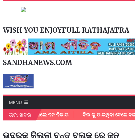
WISH YOU ENJOYFULL RATHAJATRA
SANDHANEWS.COM
MENU
ତାଜା ଖବର
ସୀଙ୍କୁ ସଚେତନ କଲେ ବନ ବିଭାଗ
ବିଲ କୁ ଯାଇଥିବା ବେଳେ ବଜ୍ରାଘା
ଭଦ୍ରକ ଜିଲ୍ଲା ବନ୍ତ ବ୍ଲକ ରେ ଜନ