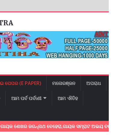
ATRA
ଇ ପେପର (E PAPER)
ମନୋରଞ୍ଜନ
ଅପରାଧ
ଳ
ଆମ ପର୍ବ ପର୍ବାଣୀ
ଆମ ଐତିହ
ଶେଖର ଜଗନ୍ନାଥ ବେହେରା,ଗାୟକ ସମ୍ରାଟ ଅଭୟ ଚରଣ ସ୍ଵାଇଁଙ୍କ ଅଶ୍ରୁଳ 