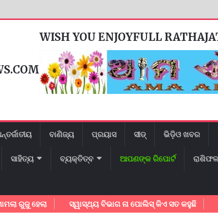
WISH YOU ENJOYFULL RATHAJ
WS.COM
ନ୍ତର୍ଜାତୀୟ
ବାଣିଜ୍ୟ
ପ୍ରୟାସ
ସୀଡ୍
ଭିଡ଼ିଓ ଖବର
ସାହିତ୍ୟ
ବ୍ୟକ୍ତିତ୍ବ
ଆପଣଙ୍କ ରିପୋର୍ଟ
ରାଶିଫ
ଜୁ ହେଲା
ସ୍ୱାସ୍ଥ୍ୟ ବିଭାଗ ନା ପୋଲିସ୍ କିଏ ସତ କହୁଛି
ଗାୟକ 