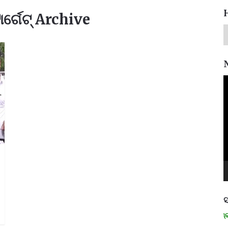
ାର୍ଗେଟ୍ Archive
V
P
ସ
ମନେ ପଡନ୍ତି: ସ୍ୱାଧୀନତା ସଂଗ୍ରାମୀ 