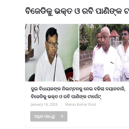
ବିଜେଡିକୁ ଭକ୍ତ ଓ ରବି ପାଣିଙ୍କ ଟ
ଦୁଇ ବିଧାୟକଙ୍କ ନିଲମ୍ବନକୁ ନେଇ ବଢିଲା ବୟାନବାଜି,
ବିଜେଡିକୁ ଭକ୍ତ ଓ ରବି ପାଣିଙ୍କ ଟାର୍ଗେଟ୍
January 16, 2026
|
Manas Kumar Rout
ଅଧିକ ପଢନ୍ତୁ