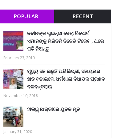
POPULAR
RECENT
ନବୀନଙ୍କ ଗୁଇନ୍ଦା ଦେଲା ରିପୋର୍ଟ
ଏମାନଙ୍କୁ ମିଳିବନି ବିଜେଡି ଟିକେଟ , ଥରେ
ପଢି ନିଅନ୍ତୁ
February 23, 2019
ମୃତ୍ୟୁ ସହ ଲଢୁଛି ଅଭିଲିପ୍ସା, ସହାୟତାର
ହାତ ବଢାଇଲେ ଧର୍ମଶାଳା ବିଧାୟକ ପ୍ରଣବ
ବଳବନ୍ତରାୟ
November 10, 2018
ହାଇୱ।ଧକ୍କାରେ ଯୁବକ ମୃତ
January 31, 2020