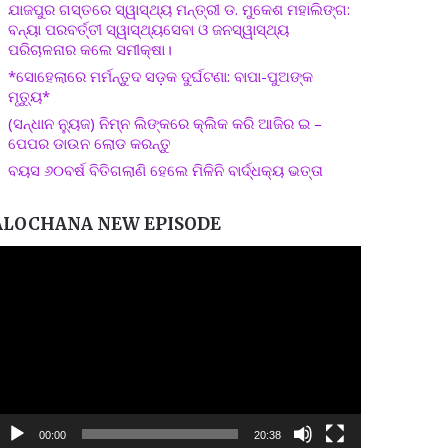
ଯାଜପୁର ଗସ୍ତରେ ସ୍ୱାସ୍ଥ୍ୟ ମନ୍ତ୍ରୀ ଡ. ମୁକେଶ ମହାଲିଙ୍ଗ:
ବନ୍ୟା ପରବର୍ତ୍ତୀ ସ୍ୱାସ୍ଥ୍ୟସେବା ଓ ଜନସ୍ୱାସ୍ଥ୍ୟ
ପରିଚାଳନାର କଲେ ସମୀକ୍ଷା।
*ସୋହେଲାରେ ମର୍ମନ୍ତୁଦ ସଡ଼କ ଦୁର୍ଘଟଣା: ବାପା-ପୁଅଙ୍କ
ମୃତ୍ୟୁ*
(ସନ୍ଧାନ ନ୍ୟୁଜ) ନିମ୍ନ ଲିଙ୍କରେ କ୍ଲିକ କରି ଆଜିର ଇ –
ପେପର ଡାଉନ ଲୋଡ କରନ୍ତୁ
ବୟସ ୬୦ବର୍ଷ ବିତିଗଲାଣି ହେଲେ ମିଳିନି ବାର୍ଦ୍ଧକ୍ୟ ଭତ୍ତା
ALOCHANA NEW EPISODE
ideo
layer
00:00
20:38