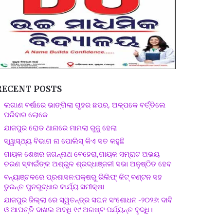
RECENT POSTS
ଲଗାଣ ବର୍ଷାରେ ଭାଙ୍ଗିଲା ଗୃହର ଛପର, ଅଳ୍ପକେ ବର୍ତ୍ତିଲେ
ପରିବାର ଲୋକେ
ଯାଜପୁର ରୋଡ ଥାନାରେ ମାମଲା ରୁଜୁ ହେଲା
ସ୍ୱାସ୍ଥ୍ୟ ବିଭାଗ ନା ପୋଲିସ୍ କିଏ ସତ କହୁଛି
ଗାୟକ ଶେଖର ଜଗନ୍ନାଥ ବେହେରା,ଗାୟକ ସମ୍ରାଟ ଅଭୟ
ଚରଣ ସ୍ଵାଇଁଙ୍କ ଅଶ୍ରୁଳ ଶ୍ରଦ୍ଧାଞ୍ଜଳୀ ସଭା ଅନୁଷ୍ଠିତ ହେବ
ବନ୍ୟାଞ୍ଚଳରେ ପ୍ରଶାସନ:ପକ୍ଷରୁ ରିଲିଫ୍ କିଟ୍ ବଣ୍ଟନ ସହ
ତୁରନ୍ତ ପୁନରୁଦ୍ଧାର କାର୍ଯ୍ୟ ସମୀକ୍ଷା
ଯାଜପୁର ଜିଲ୍ଲା ରେ ସ୍ୱତନ୍ତ୍ର ସଘନ ସଂଶୋଧନ -୨୦୨୬: ଦାବି
ଓ ଆପତ୍ତି ଦାଖଲ ଅବଧି ୧୯ ଅଗଷ୍ଟ ପର୍ଯ୍ୟନ୍ତ ବୃଦ୍ଧି।