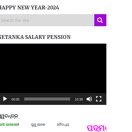
HAPPY NEW YEAR-2024
NETANKA SALARY PENSION
ideo
layer
00:00
10:38
୍ୱତନ୍ତ୍ର
ରମାଦେବୀ
ଗୁରୁ ନାନକ
ଚୈତନ୍ୟ
ପଦ୍ମଶ୍ରୀ ଜୟନ୍
ପ୍ରତ୍
Budd
ପରାଧୀ