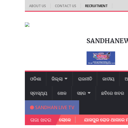
ABOUT US
CONTACT US
RECRUITMENT
SANDHANE
ଓଡିଶା
ଜିଲ୍ଲା
ରାଜନୀତି
ଜାତୀୟ
ଆ
ସ୍ବାସ୍ଥ୍ୟ
ଖେଳ
ସହର
ଛବିରେ ଖବର
SANDHAN LIVE TV
ତାଜା ଖବର
ଳ୍ପକେ ବର୍ତ୍ତିଲେ ପରିବାର ଲୋକେ
ଯାଜପୁର ରୋଡ ଥାନାରେ ମାମଲା ରୁ