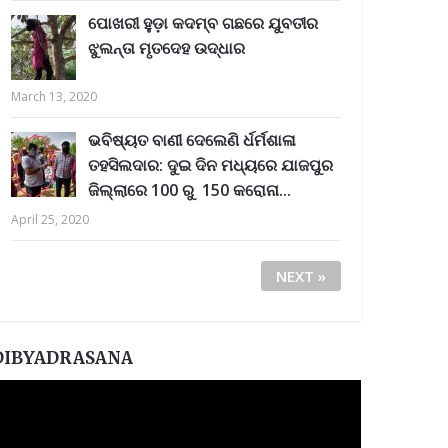
ପୋଖରୀ ହୁଡ଼ା କଦମ୍ବ ଗଛରେ ଯୁବତୀର
ଝୁଲନ୍ତା ମୃତଦେହ ଉଦ୍ଧାର
March 13, 2020
ଭବିଷ୍ୟତ ବାଣୀ ଦେଲେଣି ର୍ଧର୍ମଶାଳା
ତହସିଲଦାର: ଦୁଇ ଦିନ ମଧ୍ୟରେ ଯାଜପୁର
ଜିଲ୍ଲାରେ 100 ରୁ 150 କରୋନା...
April 25, 2020
NEXT »
DIBYADRASANA
ideo
layer