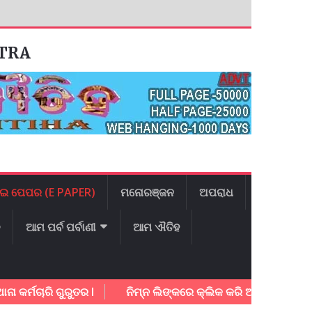
ATRA
ଇ ପେପର (E PAPER)
ମନୋରଞ୍ଜନ
ଅପରାଧ
ଳ
ଆମ ପର୍ବ ପର୍ବାଣୀ
ଆମ ଐତିହ
ଚାରି ଗୁରୁତର l
ନିମ୍ନ ଲିଙ୍କରେ କ୍ଲିକ କରି ଆଜିର ଇ – ପେପର ଡା