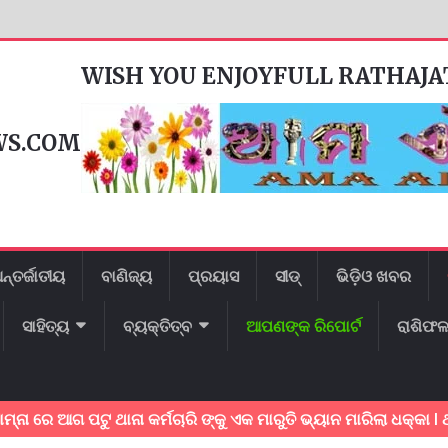
WISH YOU ENJOYFULL RATHAJ
WS.COM
ନ୍ତର୍ଜାତୀୟ
ବାଣିଜ୍ୟ
ପ୍ରୟାସ
ସୀଡ୍
ଭିଡ଼ିଓ ଖବର
ସାହିତ୍ୟ
ବ୍ୟକ୍ତିତ୍ବ
ଆପଣଙ୍କ ରିପୋର୍ଟ
ରାଶିଫ
ଆଗ ପଟୁ ଥାନା କର୍ମଚାରି ଙ୍କୁ ଏକ ମାରୁତି ଭ୍ୟାନ ମାରିଲା ଧକ୍କା l ଥାନା କର୍ମ