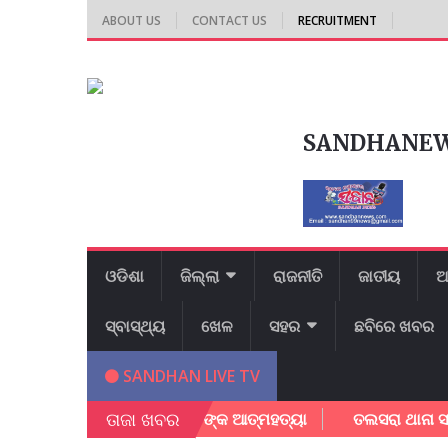
ABOUT US
CONTACT US
RECRUITMENT
SANDHANE
ଓଡିଶା
ଜିଲ୍ଲା
ରାଜନୀତି
ଜାତୀୟ
ଆ
ସ୍ବାସ୍ଥ୍ୟ
ଖେଳ
ସହର
ଛବିରେ ଖବର
SANDHAN LIVE TV
ତାଜା ଖବର
ାତ୍ରୀ ନୀବାସରେ ଛାତ୍ରୀ ଙ୍କ ଆତ୍ମହତ୍ୟା
ତଲସରା ଥାନା ସାମ୍ନା ରେ 