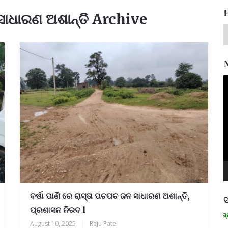
 ସାଧାରଣ ଅଶାନ୍ତି Archive
V
P
ବର୍ଷା ପାଣି ରେ ରାସ୍ତା ପଚପଚ ଜନ ସାଧାରଣ ଅଶାନ୍ତି,
ସ
ପ୍ରଶାସନ ନିରବ l
ମନେ ପଡନ୍ତି: ସ୍ୱାଧୀନତା ସଂଗ୍ରାମୀ 
August 10, 2025
|
Raju Patel