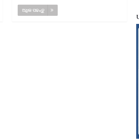
ଅଧିକ ପଢନ୍ତୁ