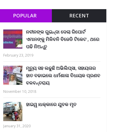
POPULAR
RECENT
ନବୀନଙ୍କ ଗୁଇନ୍ଦା ଦେଲା ରିପୋର୍ଟ
ଏମାନଙ୍କୁ ମିଳିବନି ବିଜେଡି ଟିକେଟ , ଥରେ
ପଢି ନିଅନ୍ତୁ
February 23, 2019
ମୃତ୍ୟୁ ସହ ଲଢୁଛି ଅଭିଲିପ୍ସା, ସହାୟତାର
ହାତ ବଢାଇଲେ ଧର୍ମଶାଳା ବିଧାୟକ ପ୍ରଣବ
ବଳବନ୍ତରାୟ
November 10, 2018
ହାଇୱ।ଧକ୍କାରେ ଯୁବକ ମୃତ
January 31, 2020