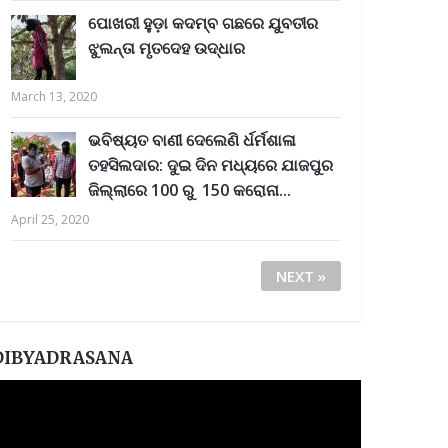
ପୋଖରୀ ହୁଡ଼ା କଦମ୍ବ ଗଛରେ ଯୁବତୀର
ଝୁଲନ୍ତା ମୃତଦେହ ଉଦ୍ଧାର
March 13, 2020
ଭବିଷ୍ୟତ ବାଣୀ ଦେଲେଣି ର୍ଧର୍ମଶାଳା
ତହସିଲଦାର: ଦୁଇ ଦିନ ମଧ୍ୟରେ ଯାଜପୁର
ଜିଲ୍ଲାରେ 100 ରୁ 150 କରୋନା...
April 25, 2020
NEXT »
DIBYADRASANA
ideo
layer