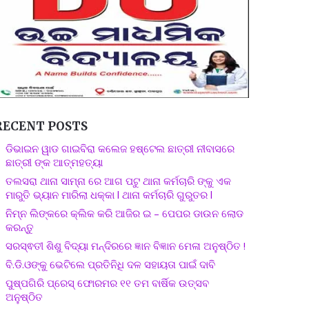
RECENT POSTS
ଡିଭାଇନ ୱାଡ ଗାଇବିରା କଲେଜ ହଷ୍ଟେଲ ଛାତ୍ରୀ ନୀବାସରେ
ଛାତ୍ରୀ ଙ୍କ ଆତ୍ମହତ୍ୟା
ତଲସରା ଥାନା ସାମ୍ନା ରେ ଆଗ ପଟୁ ଥାନା କର୍ମଚାରି ଙ୍କୁ ଏକ
ମାରୁତି ଭ୍ୟାନ ମାରିଲା ଧକ୍କା l ଥାନା କର୍ମଚାରି ଗୁରୁତର l
ନିମ୍ନ ଲିଙ୍କରେ କ୍ଲିକ କରି ଆଜିର ଇ – ପେପର ଡାଉନ ଲୋଡ
କରନ୍ତୁ
ସରସ୍ଵତୀ ଶିଶୁ ବିଦ୍ୟା ମନ୍ଦିରରେ ଜ୍ଞାନ ବିଜ୍ଞାନ ମେଳା ଅନୁଷ୍ଠିତ !
ବି.ଡି.ଓଙ୍କୁ ଭେଟିଲେ ପ୍ରତିନିଧି ଦଳ ସହାୟତା ପାଇଁ ଦାବି
ପୁଷ୍ପଗିରି ପ୍ରେସ୍ ଫୋରମର ୧୧ ତମ ବାର୍ଷିକ ଉତ୍ସବ
ଅନୁଷ୍ଠିତ