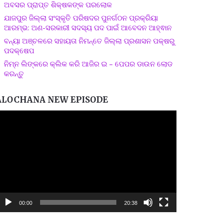
ଅବସର ପ୍ରାପ୍ତ ଶିକ୍ଷକଙ୍କ ପରଲୋକ
ଯାଜପୁର ଜିଲ୍ଲା ସଂସ୍କୃତି ପରିଷଦର ପୁନର୍ଗଠନ ପ୍ରକ୍ରିୟା
ଆରମ୍ଭ: ଅଣ-ସରକାରୀ ସଦସ୍ୟ ପଦ ପାଇଁ ଆବେଦନ ଆହ୍ଵାନ
ବନ୍ୟା ଅଞ୍ଚଳରେ ସହାୟତା ନିମନ୍ତେ ଜିଲ୍ଲା ପ୍ରଶାସନ ପକ୍ଷରୁ
ପଦକ୍ଷେପ
ନିମ୍ନ ଲିଙ୍କରେ କ୍ଲିକ କରି ଆଜିର ଇ – ପେପର ଡାଉନ ଲୋଡ
କରନ୍ତୁ
ALOCHANA NEW EPISODE
ideo
layer
00:00
20:38