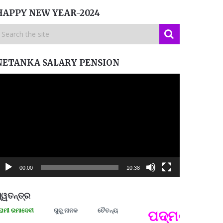
HAPPY NEW YEAR-2024
NETANKA SALARY PENSION
ideo
layer
00:00
10:38
୍ୱତନ୍ତ୍ର
ରମାଦେବୀ
ଗୁରୁ ନାନକ
ଚୈତନ୍ୟ
ପଦ୍ମଶ୍ରୀ ଜୟନ୍
ପ୍ରତ୍
Budd
ପରାଧୀ