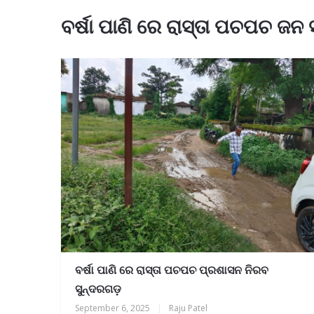
ବର୍ଷା ପାଣି ରେ ରାସ୍ତା ପଚପଚ ଜନ
ବର୍ଷା ପାଣି ରେ ରାସ୍ତା ପଚପଚ ପ୍ରଶାସନ ନିରବ
ସୁନ୍ଦରଗଡ଼
September 6, 2025
|
Raju Patel