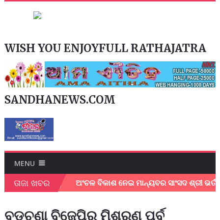
WISH YOU ENJOYFULL RATHAJATRA
SANDHANEWS.COM
MENU
ତାଜା ଖବର
 ଜିଲ୍ଲାପାଳ।
ଅଂଚଳ ବିକାଶ ନେଇ ମାନ୍ୟବର ସାଂସଦ ଶ୍ରୀ ଭର୍ତ୍ତୃହର
ବଡଚଣା ବିଜେପିର ମିଶ୍ରଣ ପର୍ବ