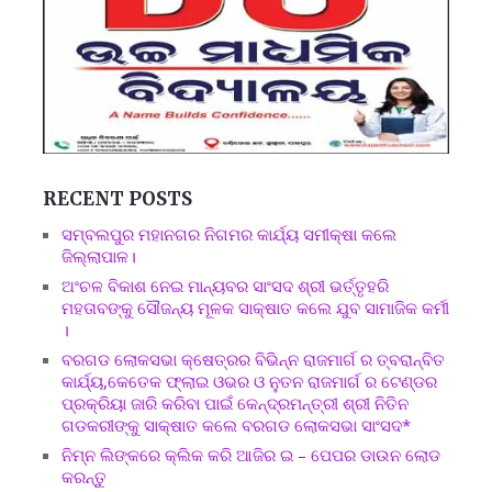
RECENT POSTS
ସମ୍ବଲପୁର ମହାନଗର ନିଗମର କାର୍ଯ୍ୟ ସମୀକ୍ଷା କଲେ
ଜିଲ୍ଲାପାଳ।
ଅଂଚଳ ବିକାଶ ନେଇ ମାନ୍ୟବର ସାଂସଦ ଶ୍ରୀ ଭର୍ତ୍ତୃହରି
ମହତାବଙ୍କୁ ସୌଜନ୍ୟ ମୂଳକ ସାକ୍ଷାତ କଲେ ଯୁବ ସାମାଜିକ କର୍ମୀ
।
ବରଗଡ ଲୋକସଭା କ୍ଷେତ୍ରର ବିଭିନ୍ନ ରାଜମାର୍ଗ ର ତ୍ବରାନ୍ବିତ
କାର୍ଯ୍ୟ,କେତେକ ଫ୍ଲାଇ ଓଭର ଓ ନୁତନ ରାଜମାର୍ଗ ର ଟେଣ୍ଡର
ପ୍ରକ୍ରିୟା ଜାରି କରିବା ପାଇଁ କେନ୍ଦ୍ରମନ୍ତ୍ରୀ ଶ୍ରୀ ନିତିନ
ଗଡକରୀଙ୍କୁ ସାକ୍ଷାତ କଲେ ବରଗଡ ଲୋକସଭା ସାଂସଦ*
ନିମ୍ନ ଲିଙ୍କରେ କ୍ଲିକ କରି ଆଜିର ଇ – ପେପର ଡାଉନ ଲୋଡ
କରନ୍ତୁ