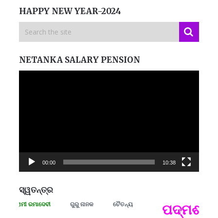
HAPPY NEW YEAR-2024
NETANKA SALARY PENSION
Video
Player
00:00
10:38
ସ୍ୱତନ୍ତ୍ର
ସଂଗ୍ରାମୀ ରମାଦେବୀ
ଗୁରୁ ନାନକ
ଚୈତନ୍ୟ
ପଦ୍ମଶ୍ରୀ 
ପ
B
ପ