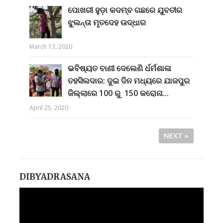
ପୋଖରୀ ହୁଡ଼ା କଦମ୍ବ ଗଛରେ ଯୁବତୀର
ଝୁଲନ୍ତା ମୃତଦେହ ଉଦ୍ଧାର
March 13, 2020
ଭବିଷ୍ୟତ ବାଣୀ ଦେଲେଣି ର୍ଧର୍ମଶାଳା
ତହସିଲଦାର: ଦୁଇ ଦିନ ମଧ୍ୟରେ ଯାଜପୁର
ଜିଲ୍ଲାରେ 100 ରୁ 150 କରୋନା...
April 25, 2020
NEXT »
DIBYADRASANA
Video
Player