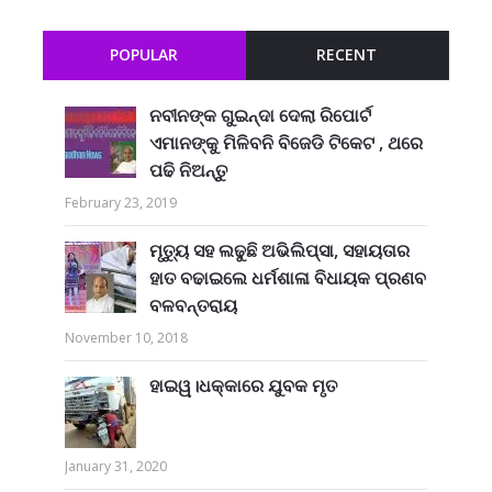
POPULAR
RECENT
ନବୀନଙ୍କ ଗୁଇନ୍ଦା ଦେଲା ରିପୋର୍ଟ
ଏମାନଙ୍କୁ ମିଳିବନି ବିଜେଡି ଟିକେଟ , ଥରେ
ପଢି ନିଅନ୍ତୁ
February 23, 2019
ମୃତ୍ୟୁ ସହ ଲଢୁଛି ଅଭିଲିପ୍ସା, ସହାୟତାର
ହାତ ବଢାଇଲେ ଧର୍ମଶାଳା ବିଧାୟକ ପ୍ରଣବ
ବଳବନ୍ତରାୟ
November 10, 2018
ହାଇୱ।ଧକ୍କାରେ ଯୁବକ ମୃତ
January 31, 2020