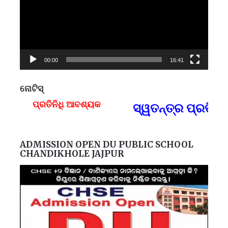
00:00
16:41
ନୋଟିସ୍
ପ୍ରତିନିଧି ଆବଶ୍ୟକ
ସ୍ୱତନ୍ତ୍ର ପ୍ରତିନି
F
ADMISSION OPEN DU PUBLIC SCHOOL
CHANDIKHOLE JAJPUR