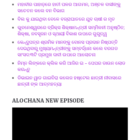
ମହାବୀର ପାହାଡ଼ରେ ହାତୀ ପଳର ଆଗମନ, ଅଞ୍ଚଳ ବାସୀଙ୍କୁ
ସଚେତନ କଲେ ବନ ବିଭାଗ
ବିଲ କୁ ଯାଇଥିବା ବେଳେ ବଜ୍ରାଘାତରେ ଯୁବ ଚାଷୀ ର ମୃତ
ଭୁବନେଶ୍ୱରରେ ବ୍ରିକ୍ସ ଶିକ୍ଷାମନ୍ତ୍ରୀ ସମ୍ମିଳନୀ ଅନୁଷ୍ଠିତ;
ଶିକ୍ଷା, ନବସୃଜନ ଓ ସ୍ଥାୟୀ ବିକାଶ ଉପରେ ଗୁରୁତ୍ୱ
କେନ୍ଦୁପତ୍ର ଶ୍ରମିକ ମାନଙ୍କୁ ବୋନସ ପ୍ରଦାନ ନିଷ୍ପତ୍ତି
ଦେଇଥିବାରୁ ମୁଖ୍ୟମନ୍ତ୍ରୀଙ୍କୁ ସମ୍ବର୍ଦ୍ଧନା କଲେ ବରଗଡ
ସାଂସଦ:୩ଟି ପ୍ରମୁଖ ଦାବୀ ଉପରେ ଆଲୋଚନା
ନିମ୍ନ ଲିଙ୍କରେ କ୍ଲିକ କରି ଆଜିର ଇ – ପେପର ଡାଉନ ଲୋଡ
କରନ୍ତୁ
ଡିଭାଇନ ୱାଡ ଗାଇବିରା କଲେଜ ହଷ୍ଟେଲ ଛାତ୍ରୀ ନୀବାସରେ
ଛାତ୍ରୀ ଙ୍କ ଆତ୍ମହତ୍ୟା
ALOCHANA NEW EPISODE
Video
Player