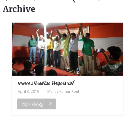
Archive
ବଡଚଣା ବିଜେପିର ମିଶ୍ରଣ ପର୍ବ
April 3, 2019
|
Manas Kumar Rout
ଅଧିକ ପଢନ୍ତୁ