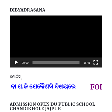
DIBYADRASANA
Video
Player
00:00
16:41
ନୋଟିସ୍
ପ୍
 ବା ପ.ଜି ଯେକୈଣସି ବିଷୟରେ
FOR GOV
ADMISSION OPEN DU PUBLIC SCHOOL
CHANDIKHOLE JAJPUR