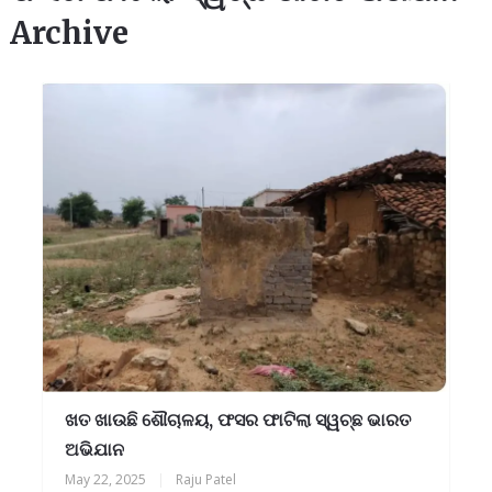
Archive
ଖତ ଖାଉଛି ଶୌଚାଳୟ, ଫସର ଫାଟିଲା ସ୍ୱଚ୍ଛ ଭାରତ
ଅଭିଯାନ
May 22, 2025
|
Raju Patel