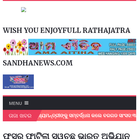
WISH YOU ENJOYFULL RATHAJATRA
SANDHANEWS.COM
MENU
ତାଜା ଖବର
ତି ଦେଇଥିବାରୁ ମୁଖ୍ୟମନ୍ତ୍ରୀଙ୍କୁ ସମ୍ବର୍ଦ୍ଧନା କଲେ ବରଗଡ ସାଂସଦ:୩ଟି
ଫସର ଫାଟିଲା ସ୍ୱଚ୍ଛ ଭାରତ ଅଭିଯାନ