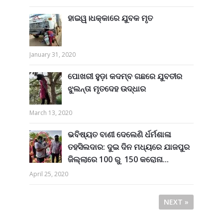
ହାଇୱ।ଧକ୍କାରେ ଯୁବକ ମୃତ
January 31, 2020
ପୋଖରୀ ହୁଡ଼ା କଦମ୍ବ ଗଛରେ ଯୁବତୀର
ଝୁଲନ୍ତା ମୃତଦେହ ଉଦ୍ଧାର
March 13, 2020
ଭବିଷ୍ୟତ ବାଣୀ ଦେଲେଣି ର୍ଧର୍ମଶାଳା
ତହସିଲଦାର: ଦୁଇ ଦିନ ମଧ୍ୟରେ ଯାଜପୁର
ଜିଲ୍ଲାରେ 100 ରୁ 150 କରୋନା...
April 25, 2020
NEXT »