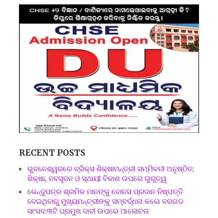
RECENT POSTS
ଭୁବନେଶ୍ୱରରେ ବ୍ରିକ୍ସ ଶିକ୍ଷାମନ୍ତ୍ରୀ ସମ୍ମିଳନୀ ଅନୁଷ୍ଠିତ;
ଶିକ୍ଷା, ନବସୃଜନ ଓ ସ୍ଥାୟୀ ବିକାଶ ଉପରେ ଗୁରୁତ୍ୱ
କେନ୍ଦୁପତ୍ର ଶ୍ରମିକ ମାନଙ୍କୁ ବୋନସ ପ୍ରଦାନ ନିଷ୍ପତ୍ତି
ଦେଇଥିବାରୁ ମୁଖ୍ୟମନ୍ତ୍ରୀଙ୍କୁ ସମ୍ବର୍ଦ୍ଧନା କଲେ ବରଗଡ
ସାଂସଦ:୩ଟି ପ୍ରମୁଖ ଦାବୀ ଉପରେ ଆଲୋଚନା