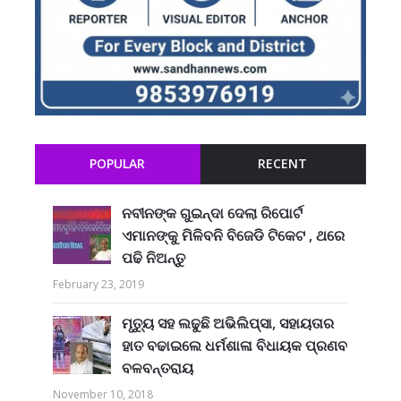
POPULAR
RECENT
ନବୀନଙ୍କ ଗୁଇନ୍ଦା ଦେଲା ରିପୋର୍ଟ
ଏମାନଙ୍କୁ ମିଳିବନି ବିଜେଡି ଟିକେଟ , ଥରେ
ପଢି ନିଅନ୍ତୁ
February 23, 2019
ମୃତ୍ୟୁ ସହ ଲଢୁଛି ଅଭିଲିପ୍ସା, ସହାୟତାର
ହାତ ବଢାଇଲେ ଧର୍ମଶାଳା ବିଧାୟକ ପ୍ରଣବ
ବଳବନ୍ତରାୟ
November 10, 2018