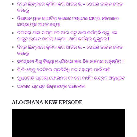
ନିମ୍ନ ଲିଙ୍କରେ କ୍ଲିକ କରି ଆଜିର ଇ – ପେପର ଡାଉନ ଲୋଡ
କରନ୍ତୁ
ଡିଭାଇନ ୱାଡ ଗାଇବିରା କଲେଜ ହଷ୍ଟେଲ ଛାତ୍ରୀ ନୀବାସରେ
ଛାତ୍ରୀ ଙ୍କ ଆତ୍ମହତ୍ୟା
ତଲସରା ଥାନା ସାମ୍ନା ରେ ଆଗ ପଟୁ ଥାନା କର୍ମଚାରି ଙ୍କୁ ଏକ
ମାରୁତି ଭ୍ୟାନ ମାରିଲା ଧକ୍କା l ଥାନା କର୍ମଚାରି ଗୁରୁତର l
ନିମ୍ନ ଲିଙ୍କରେ କ୍ଲିକ କରି ଆଜିର ଇ – ପେପର ଡାଉନ ଲୋଡ
କରନ୍ତୁ
ସରସ୍ଵତୀ ଶିଶୁ ବିଦ୍ୟା ମନ୍ଦିରରେ ଜ୍ଞାନ ବିଜ୍ଞାନ ମେଳା ଅନୁଷ୍ଠିତ !
ବି.ଡି.ଓଙ୍କୁ ଭେଟିଲେ ପ୍ରତିନିଧି ଦଳ ସହାୟତା ପାଇଁ ଦାବି
ପୁଷ୍ପଗିରି ପ୍ରେସ୍ ଫୋରମର ୧୧ ତମ ବାର୍ଷିକ ଉତ୍ସବ ଅନୁଷ୍ଠିତ
ଅବସର ପ୍ରାପ୍ତ ଶିକ୍ଷକଙ୍କ ପରଲୋକ
ALOCHANA NEW EPISODE
Video
Player