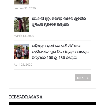
January 31, 2020
ପୋଖରୀ ହୁଡ଼ା କଦମ୍ବ ଗଛରେ ଯୁବତୀର
ଝୁଲନ୍ତା ମୃତଦେହ ଉଦ୍ଧାର
March 13, 2020
ଭବିଷ୍ୟତ ବାଣୀ ଦେଲେଣି ର୍ଧର୍ମଶାଳା
ତହସିଲଦାର: ଦୁଇ ଦିନ ମଧ୍ୟରେ ଯାଜପୁର
ଜିଲ୍ଲାରେ 100 ରୁ 150 କରୋନା...
April 25, 2020
NEXT »
DIBYADRASANA
Video