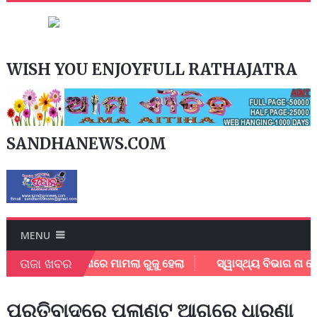
WISH YOU ENJOYFULL RATHAJATRA
SANDHANEWS.COM
MENU
ତାଜା ଖବର
ଜପୁର ରୋଡ ଥାନାରେ ମାମଲା ରୁଜୁ ହେଲା
ସ୍ୱାସ୍ଥ୍ୟ ବିଭାଗ ନା ପୋଲିସ
ପ୍ରତିବାଦରେ ପ୍ଲାଣ୍ଟ ଆଗରେ ଧାରଣା