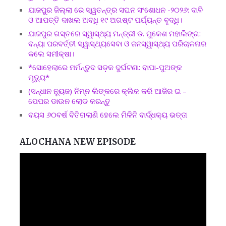
ଯାଜପୁର ଜିଲ୍ଲା ରେ ସ୍ୱତନ୍ତ୍ର ସଘନ ସଂଶୋଧନ -୨୦୨୬: ଦାବି
ଓ ଆପତ୍ତି ଦାଖଲ ଅବଧି ୧୯ ଅଗଷ୍ଟ ପର୍ଯ୍ୟନ୍ତ ବୃଦ୍ଧି।
ଯାଜପୁର ଗସ୍ତରେ ସ୍ୱାସ୍ଥ୍ୟ ମନ୍ତ୍ରୀ ଡ. ମୁକେଶ ମହାଲିଙ୍ଗ:
ବନ୍ୟା ପରବର୍ତ୍ତୀ ସ୍ୱାସ୍ଥ୍ୟସେବା ଓ ଜନସ୍ୱାସ୍ଥ୍ୟ ପରିଚାଳନାର
କଲେ ସମୀକ୍ଷା।
*ସୋହେଲାରେ ମର୍ମନ୍ତୁଦ ସଡ଼କ ଦୁର୍ଘଟଣା: ବାପା-ପୁଅଙ୍କ
ମୃତ୍ୟୁ*
(ସନ୍ଧାନ ନ୍ୟୁଜ) ନିମ୍ନ ଲିଙ୍କରେ କ୍ଲିକ କରି ଆଜିର ଇ –
ପେପର ଡାଉନ ଲୋଡ କରନ୍ତୁ
ବୟସ ୬୦ବର୍ଷ ବିତିଗଲାଣି ହେଲେ ମିଳିନି ବାର୍ଦ୍ଧକ୍ୟ ଭତ୍ତା
ALOCHANA NEW EPISODE
Video
Player