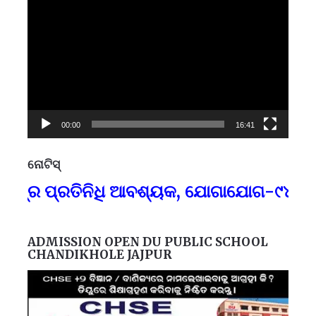
Player
00:00
16:41
ନୋଟିସ୍
ପ୍
୍ତ୍ର ପ୍ରତିନିଧି ଆବଶ୍ୟକ, ଯୋଗାଯୋଗ-୯୪୩୭୮
F
ADMISSION OPEN DU PUBLIC SCHOOL
CHANDIKHOLE JAJPUR