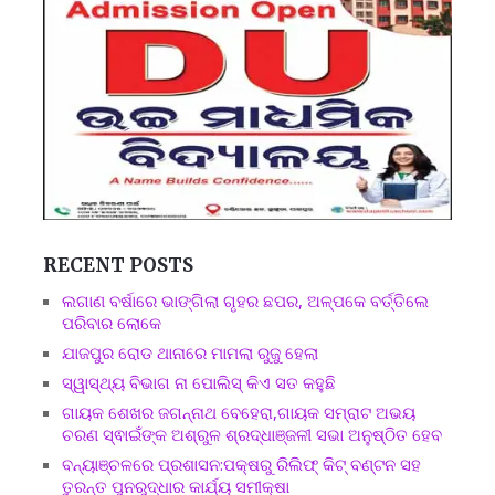
RECENT POSTS
ଲଗାଣ ବର୍ଷାରେ ଭାଙ୍ଗିଲା ଗୃହର ଛପର, ଅଳ୍ପକେ ବର୍ତ୍ତିଲେ
ପରିବାର ଲୋକେ
ଯାଜପୁର ରୋଡ ଥାନାରେ ମାମଲା ରୁଜୁ ହେଲା
ସ୍ୱାସ୍ଥ୍ୟ ବିଭାଗ ନା ପୋଲିସ୍ କିଏ ସତ କହୁଛି
ଗାୟକ ଶେଖର ଜଗନ୍ନାଥ ବେହେରା,ଗାୟକ ସମ୍ରାଟ ଅଭୟ
ଚରଣ ସ୍ଵାଇଁଙ୍କ ଅଶ୍ରୁଳ ଶ୍ରଦ୍ଧାଞ୍ଜଳୀ ସଭା ଅନୁଷ୍ଠିତ ହେବ
ବନ୍ୟାଞ୍ଚଳରେ ପ୍ରଶାସନ:ପକ୍ଷରୁ ରିଲିଫ୍ କିଟ୍ ବଣ୍ଟନ ସହ
ତୁରନ୍ତ ପୁନରୁଦ୍ଧାର କାର୍ଯ୍ୟ ସମୀକ୍ଷା