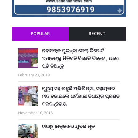
POPULAR
RECENT
ନବୀନଙ୍କ ଗୁଇନ୍ଦା ଦେଲା ରିପୋର୍ଟ
ଏମାନଙ୍କୁ ମିଳିବନି ବିଜେଡି ଟିକେଟ , ଥରେ
ପଢି ନିଅନ୍ତୁ
February 23, 2019
ମୃତ୍ୟୁ ସହ ଲଢୁଛି ଅଭିଲିପ୍ସା, ସହାୟତାର
ହାତ ବଢାଇଲେ ଧର୍ମଶାଳା ବିଧାୟକ ପ୍ରଣବ
ବଳବନ୍ତରାୟ
November 10, 2018
ହାଇୱ।ଧକ୍କାରେ ଯୁବକ ମୃତ