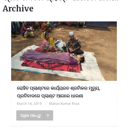
Archive
ରୋହିତ ପ୍ଲାଣ୍ଟରେ କାର୍ଯ୍ୟରତ ଶ୍ରମିକର ମୃତ୍ୟୁ,
ପ୍ରତିବାଦରେ ପ୍ଲାଣ୍ଟ ଆଗରେ ଧାରଣା
March 16, 2019
|
Manas Kumar Rout
ଅଧିକ ପଢନ୍ତୁ