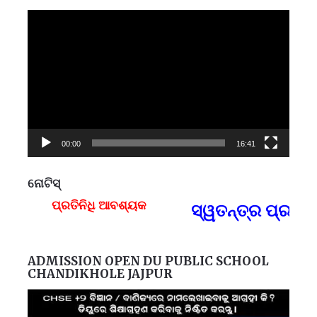
Video
Player
00:00
16:41
ନୋଟିସ୍
ପ୍ରତିନିଧି ଆବଶ୍ୟକ
ସ୍ୱତନ୍ତ୍ର ପ୍ରତିନ
F
ADMISSION OPEN DU PUBLIC SCHOOL
CHANDIKHOLE JAJPUR