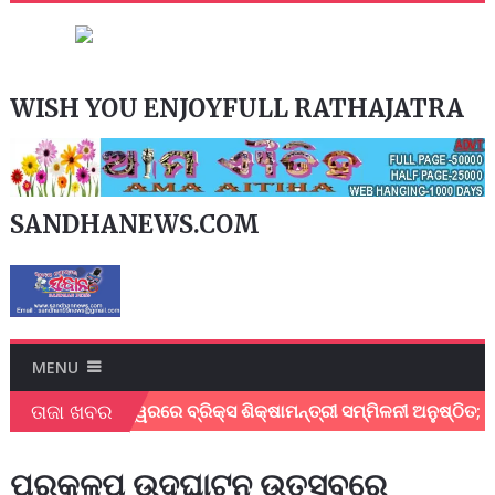
WISH YOU ENJOYFULL RATHAJATRA
SANDHANEWS.COM
MENU
ତାଜା ଖବର
ଭୁବନେଶ୍ୱରରେ ବ୍ରିକ୍ସ ଶିକ୍ଷାମନ୍ତ୍ରୀ ସମ୍ମିଳନୀ ଅନୁଷ୍ଠିତ; ଶିକ୍
ପ୍ରକଳ୍ପ ଉଦ୍ଘାଟନ ଉତ୍ସବରେ