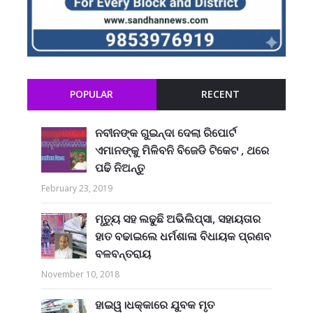
POPULAR
RECENT
ନବୀନଙ୍କ ଗୁଇନ୍ଦା ଦେଲା ରିପୋର୍ଟ
ଏମାନଙ୍କୁ ମିଳିବନି ବିଜେଡି ଟିକେଟ , ଥରେ
ପଢି ନିଅନ୍ତୁ
February 23, 2019
ମୃତ୍ୟୁ ସହ ଲଢୁଛି ଅଭିଲିପ୍ସା, ସହାୟତାର
ହାତ ବଢାଇଲେ ଧର୍ମଶାଳା ବିଧାୟକ ପ୍ରଣବ
ବଳବନ୍ତରାୟ
November 10, 2018
ହାଇୱ।ଧକ୍କାରେ ଯୁବକ ମୃତ