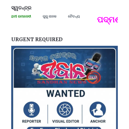
ସ୍ୱତନ୍ତ୍ର
 ସଂଗ୍ରାମୀ ରମାଦେବୀ
ଗୁରୁ ନାନକ
ଚୈତନ୍ୟ
ପଦ୍ମଶ୍ରୀ 
ପ
B
ପ
URGENT REQUIRED