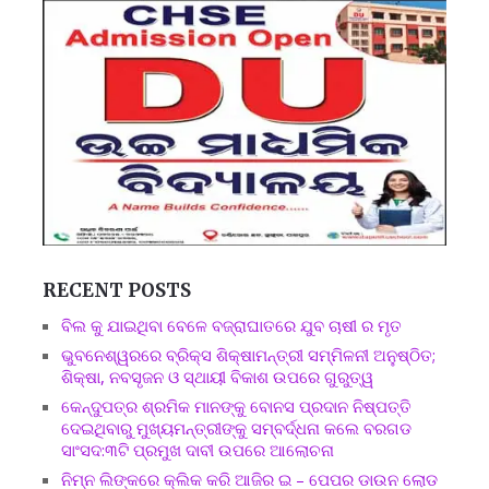
RECENT POSTS
ବିଲ କୁ ଯାଇଥିବା ବେଳେ ବଜ୍ରାଘାତରେ ଯୁବ ଚାଷୀ ର ମୃତ
ଭୁବନେଶ୍ୱରରେ ବ୍ରିକ୍ସ ଶିକ୍ଷାମନ୍ତ୍ରୀ ସମ୍ମିଳନୀ ଅନୁଷ୍ଠିତ;
ଶିକ୍ଷା, ନବସୃଜନ ଓ ସ୍ଥାୟୀ ବିକାଶ ଉପରେ ଗୁରୁତ୍ୱ
କେନ୍ଦୁପତ୍ର ଶ୍ରମିକ ମାନଙ୍କୁ ବୋନସ ପ୍ରଦାନ ନିଷ୍ପତ୍ତି
ଦେଇଥିବାରୁ ମୁଖ୍ୟମନ୍ତ୍ରୀଙ୍କୁ ସମ୍ବର୍ଦ୍ଧନା କଲେ ବରଗଡ
ସାଂସଦ:୩ଟି ପ୍ରମୁଖ ଦାବୀ ଉପରେ ଆଲୋଚନା
ନିମ୍ନ ଲିଙ୍କରେ କ୍ଲିକ କରି ଆଜିର ଇ – ପେପର ଡାଉନ ଲୋଡ