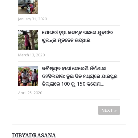
January 31, 2020
ପୋଖରୀ ହୁଡ଼ା କଦମ୍ବ ଗଛରେ ଯୁବତୀର
ଝୁଲନ୍ତା ମୃତଦେହ ଉଦ୍ଧାର
March 13, 2020
ଭବିଷ୍ୟତ ବାଣୀ ଦେଲେଣି ର୍ଧର୍ମଶାଳା
ତହସିଲଦାର: ଦୁଇ ଦିନ ମଧ୍ୟରେ ଯାଜପୁର
ଜିଲ୍ଲାରେ 100 ରୁ 150 କରୋନା...
April 25, 2020
NEXT »
DIBYADRASANA