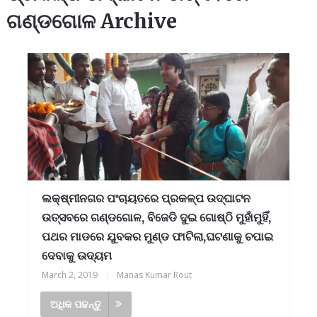
ଗଣ୍ଡଗୋଳ Archive
ଲକ୍ଷ୍ମୀନଗର ପଂଚାୟତରେ ପ୍ରକଳ୍ପ ଉଦ୍ଘାଟନ
ଉତ୍ସବରେ ଗଣ୍ଡଗୋଳ, ବିଜେଡି ଦୁଇ ଗୋଷ୍ଠି ମୁହାଁମୁହିଁ,
ପଥର ମାଡରେ ଯୁବକର ମୁଣ୍ଡ ଫାଟିଲା,ଘଟଣାକୁ ଚପାଇ
ଦେବାକୁ ଉଦ୍ୟମ
March 2, 2019
|
Manas Kumar Rout
ଅଧିକ ପଢନ୍ତୁ