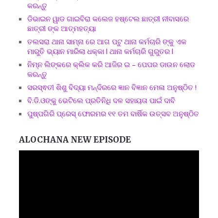
କରନ୍ତୁ
ଡିଭାଇନ ୱାଡ ଗାଇବିରା କଲେଜ ହଷ୍ଟେଲ ଛାତ୍ରୀ ନୀବାସରେ
ଛାତ୍ରୀ ଙ୍କ ଆତ୍ମହତ୍ୟା
ତଲସରା ଥାନା ସାମ୍ନା ରେ ଆଗ ପଟୁ ଥାନା କର୍ମଚାରି ଙ୍କୁ ଏକ
ମାରୁତି ଭ୍ୟାନ ମାରିଲା ଧକ୍କା l ଥାନା କର୍ମଚାରି ଗୁରୁତର l
ନିମ୍ନ ଲିଙ୍କରେ କ୍ଲିକ କରି ଆଜିର ଇ – ପେପର ଡାଉନ ଲୋଡ
କରନ୍ତୁ
ସରସ୍ଵତୀ ଶିଶୁ ବିଦ୍ୟା ମନ୍ଦିରରେ ଜ୍ଞାନ ବିଜ୍ଞାନ ମେଳା ଅନୁଷ୍ଠିତ !
ବି.ଡି.ଓଙ୍କୁ ଭେଟିଲେ ପ୍ରତିନିଧି ଦଳ ସହାୟତା ପାଇଁ ଦାବି
ପୁଷ୍ପଗିରି ପ୍ରେସ୍ ଫୋରମର ୧୧ ତମ ବାର୍ଷିକ ଉତ୍ସବ ଅନୁଷ୍ଠିତ
ALOCHANA NEW EPISODE
Video
Player